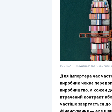
ТОВ «ДАНН.»: судові справи, комплаєн
Для імпортера час част
виробник чекає передоп
виробництво, а кожен 
втрачений контракт або 
частіше звертається до
фінансування — але шви