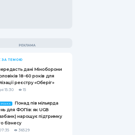
 ЗА ТЕМОЮ
ередасть дані Міноборони
оловіків 18−60 років для
лізації реєстру «Оберіг»
ні 15:30
15
Понад пів мільярда
ЕРСЬКА
нь для ФОПів: як UGB
азбанк) нарощує підтримку
о бізнесу
07:35
36529