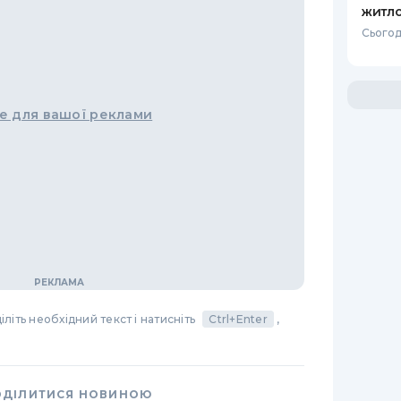
житло
Сьогод
е для вашої реклами
літь необхідний текст і натисніть
Ctrl+Enter
,
ОДІЛИТИСЯ НОВИНОЮ