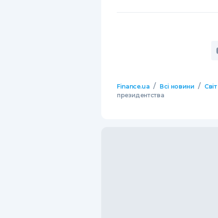
/
/
Finance.ua
Всі новини
Світ
президентства