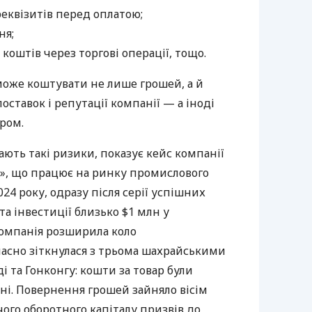
реквізитів перед оплатою;
ня;
коштів через торгові операції, тощо.
може коштувати не лише грошей, а й
оставок і репутації компанії — а іноді
ром.
ють такі ризики, показує кейс компанії
Н.», що працює на ринку промислового
24 року, одразу після серії успішних
а інвестиції близько $1 млн у
компанія розширила коло
часно зіткнулася з трьома шахрайськими
і та Гонконгу: кошти за товар були
 ні. Повернення грошей зайняло вісім
чого оборотного капіталу призвів до