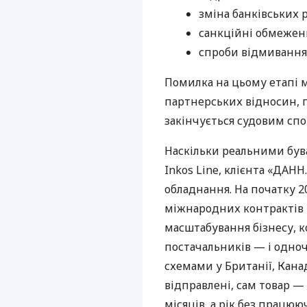
зміна банківських 
санкційні обмежен
спроби відмивання 
Помилка на цьому етапі 
партнерських відносин, п
закінчується судовим спо
Наскільки реальними бува
Inkos Line, клієнта «ДАН
обладнання. На початку 20
міжнародних контрактів т
масштабування бізнесу, 
постачальників — і одно
схемами у Британії, Канад
відправлені, сам товар —
місяців, а рік без працюю