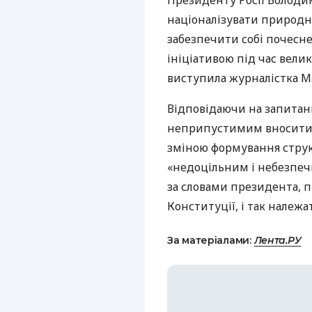
Президенту Росії Володи
націоналізувати природні
забезпечити собі почесне
ініціативою під час вели
виступила журналістка Ма
Відповідаючи на запитанн
неприпустимим вносити п
зміною формування структ
«недоцільним і небезпеч
за словами президента, п
Конституції, і так належа
За матеріалами:
Лента.РУ