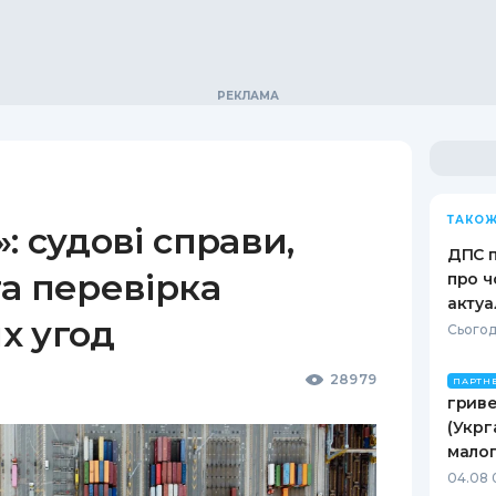
ТАКОЖ
: судові справи,
ДПС п
а перевірка
про ч
актуа
х угод
Сьогод
28979
ПАРТН
гриве
(Укрг
малог
04.08 