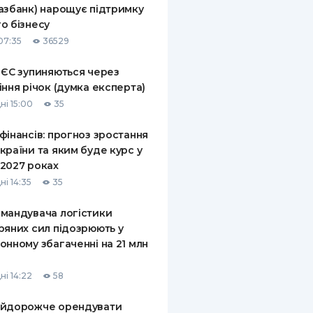
азбанк) нарощує підтримку
КИ ПО
о бізнесу
ВАННЮ
07:35
36529
ХОВІ ПОЛІСИ
 ЄС зупиняються через
іння річок (думка експерта)
І КОМПАНІЇ
ні 15:00
35
 ПРО СТРАХОВІ
Ї
фінансів: прогноз зростання
країни та яким буде курс у
А І ОПЛАТА
2027 роках
ні 14:35
35
И
мандувача логістики
ряних сил підозрюють у
онному збагаченні на 21 млн
ні 14:22
58
айдорожче орендувати