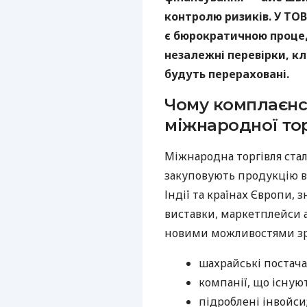
контролю ризиків. У ТОВ
є бюрократичною проце
незалежні перевірки, кл
будуть перераховані.
Чому комплаєнс
міжнародної тор
Міжнародна торгівля стал
закуповують продукцію в 
Індії та країнах Європи,
виставки, маркетплейси а
новими можливостями зрос
шахрайські постач
компанії, що існую
підроблені інвойси