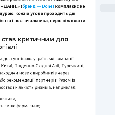
 «ДАНН.» (
бренд — Done)
комплаєнс не
дурою: кожна угода проходить дві
ієнта і постачальника, перш ніж кошти
 став критичним для
гівлі
а доступнішою: українські компанії
Китаї, Південно-Східної Азії, Туреччині,
 знаходячи нових виробників через
бо рекомендації партнерів. Разом із
тає і кількість ризиків, наприклад:
альники;
ть лише формально;
;