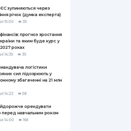
 ЄС зупиняються через
іння річок (думка експерта)
ні 15:00
35
фінансів: прогноз зростання
країни та яким буде курс у
2027 роках
ні 14:35
35
мандувача логістики
ряних сил підозрюють у
онному збагаченні на 21 млн
ні 14:22
58
айдорожче орендувати
 перед навчальним роком
ні 14:00
168