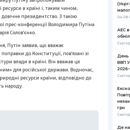
миру Путіну запропонували
(Укрг
 ресурси в країні і, таким чином,
РЕЙТИНГ ДЕБЕТОВИХ
ПУТІВНИ
малог
КАРТОК
СТРАХУ
 довічне президентство. З такою
04.08 
кої прес-конференції Володимира Путіна
ЩОМІСЯЧНИЙ ОГЛЯД
ВСІ СТРА
АЕС в
рія Солов’єнко.
КЕШБЕКУ
обміл
СТРАХОВ
Сьогод
ПУТІВНИКИ ПО
я, Путін заявив, що вважає
БАНКІВСЬКИХ КАРТКАХ
ВІДГУКИ
оправки до Конституції, пов’язані зі
КОМПАНІ
День 
ури влади в країні. Він вважав це
ВВП У
ДОСТАВК
2026−
ним» для російської держави. Водночас,
Сьогод
риродні ресурси країни, відповідно до
КОНТАКТ
ть народу.
Екско
Повіт
незак
грн
Сьогод
Де н