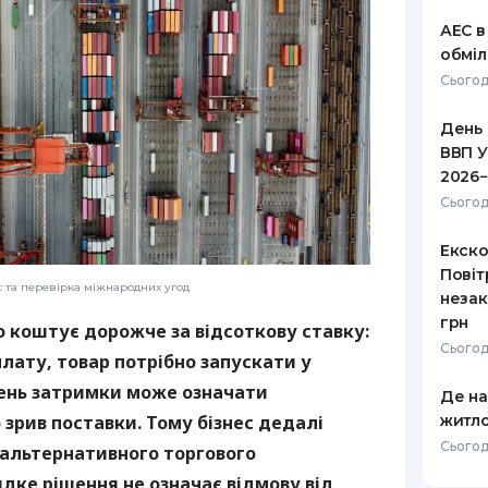
АЕС в
обміл
Сьогод
День 
ВВП У
2026−
Сьогод
Екско
Повіт
с та перевірка міжнародних угод
незак
грн
о коштує дорожче за відсоткову ставку:
Сьогод
лату, товар потрібно запускати у
день затримки може означати
Де н
житло
зрив поставки. Тому бізнес дедалі
Сьогод
 альтернативного торгового
дке рішення не означає відмову від