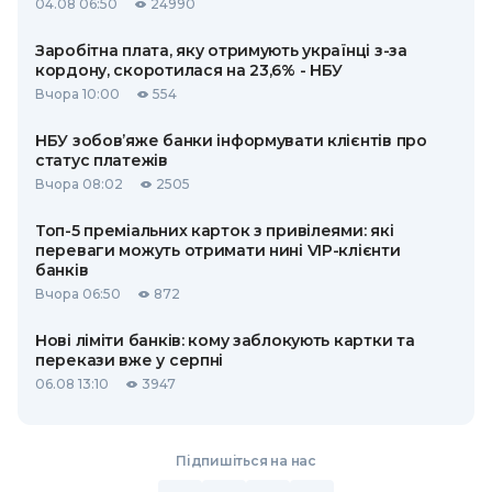
04.08 06:50
24990
Заробітна плата, яку отримують українці з-за
кордону, скоротилася на 23,6% - НБУ
Вчора 10:00
554
НБУ зобов’яже банки інформувати клієнтів про
статус платежів
Вчора 08:02
2505
Топ-5 преміальних карток з привілеями: які
переваги можуть отримати нині VIP-клієнти
банків
Вчора 06:50
872
Нові ліміти банків: кому заблокують картки та
перекази вже у серпні
06.08 13:10
3947
Підпишіться на нас