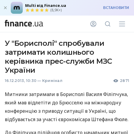
Multi від Finance.ua
ВСТАНОВИТИ
(8,9K+)
У "Борисполі" спробували
затримати колишнього
керівника прес-служби МЗС
України
16.12.2013, 10:30
—
Кримінал
2871
Митники затримали в Борисполі Василя Філіпчука,
який мав відлетіти до Брюсселю на міжнародну
конференцію з приводу ситуації в Україні, що
відбувається за участі єврокомісара Штефана Фюле.
До Філіпчука підійшов особисто начальник митної