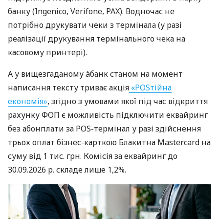
банку (Ingenico, Verifone, PAX). Водночас не
потрібно друкувати чеки з термінала (у разі
реалізації друкування термінального чека на
касовому принтері).
А у вищезгаданому àбанк станом на момент
написання тексту триває акція
«POSтійна
економія»
, згідно з умовами якої під час відкриття
рахунку ФОП є можливість підключити еквайринг
без абонплати за POS-термінал у разі здійснення
трьох оплат бізнес-карткою Блакитна Mastercard на
суму від 1 тис. грн. Комісія за еквайринг до
30.09.2026 р. складе лише 1,2%.