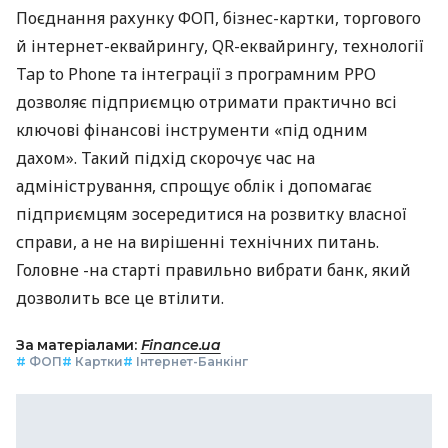
Поєднання рахунку ФОП, бізнес-картки, торгового
й інтернет-еквайрингу, QR-еквайрингу, технології
Tap to Phone та інтеграції з програмним РРО
дозволяє підприємцю отримати практично всі
ключові фінансові інструменти «під одним
дахом». Такий підхід скорочує час на
адміністрування, спрощує облік і допомагає
підприємцям зосередитися на розвитку власної
справи, а не на вирішенні технічних питань.
Головне -на старті правильно вибрати банк, який
дозволить все це втілити.
За матеріалами:
Finance.ua
#
ФОП
#
Картки
#
Інтернет-Банкінг