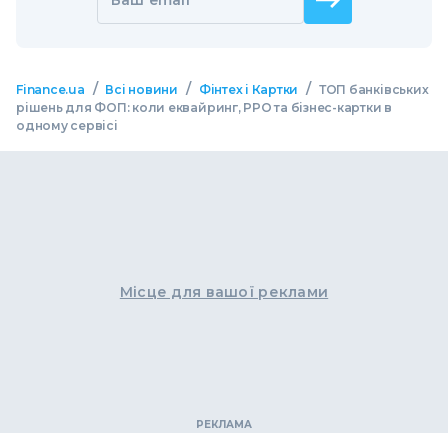
/
/
/
Finance.ua
Всі новини
Фінтех і Картки
ТОП банківських
рішень для ФОП: коли еквайринг, РРО та бізнес-картки в
одному сервісі
Місце для вашої реклами