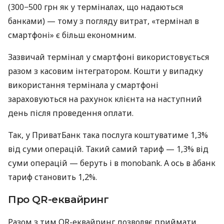
(300−500 грн як у терміналах, що надаються
банками) — тому з погляду витрат, «термінал в
смартфоні» є більш економним.
Зазвичай термінал у смартфоні використовується
разом з касовим інтегратором. Кошти у випадку
використання термінала у смартфоні
зараховуються на рахунок клієнта на наступний
день після проведення оплати.
Так, у ПриватБанк така послуга коштуватиме 1,3%
від суми операцій. Такий самий тариф — 1,3% від
суми операцій — беруть і в monobank. А ось в àбанк
тариф становить 1,2%.
Про QR-еквайринг
Разом з тим QR-еквайринг дозволяє приймати