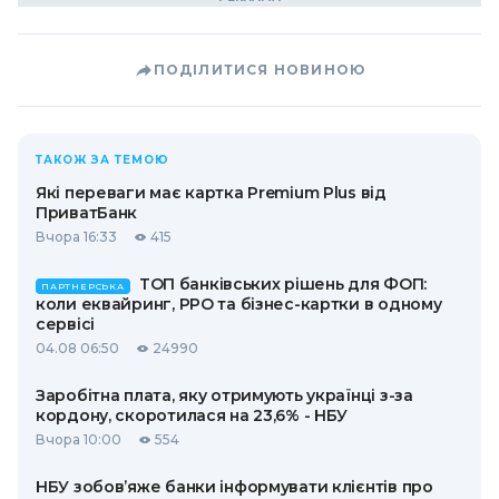
ПОДІЛИТИСЯ НОВИНОЮ
ТАКОЖ ЗА ТЕМОЮ
Які переваги має картка Premium Plus від
ПриватБанк
Вчора 16:33
415
ТОП банківських рішень для ФОП:
ПАРТНЕРСЬКА
коли еквайринг, РРО та бізнес-картки в одному
сервісі
04.08 06:50
24990
Заробітна плата, яку отримують українці з-за
кордону, скоротилася на 23,6% - НБУ
Вчора 10:00
554
НБУ зобов’яже банки інформувати клієнтів про