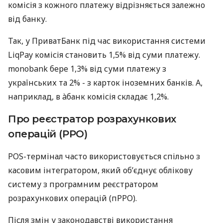
комісія з кожного платежу відрізняється залежно
від банку.
Так, у ПриватБанк під час використання системи
LiqPay комісія становить 1,5% від суми платежу.
monobank бере 1,3% від суми платежу з
українських та 2% - з карток іноземних банків. А,
наприклад, в àбанк комісія складає 1,2%.
Про реєстратор розрахункових
операцій (РРО)
POS-термінал часто використовується спільно з
касовим інтегратором, який об’єднує облікову
систему з програмним реєстратором
розрахункових операцій (пРРО).
Після змін у законодавстві використання