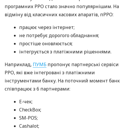
програмних РРО стало значно популярнішим. На
відміну від класичних касових апаратів, пРРО:
працює через інтернет;
не потребує дорогого обладнання;
простіше оновлюється;
інтегрується з платіжними рішеннями.
Наприклад,
ПУМБ
пропонує партнерські сервіси
РРО, які вже інтегровані з платіжними
інструментами банку. На поточний момент банк
співпрацює з 6 партнерами:
E-чек;
CheckBox;
SM-POS;
Cashalot;