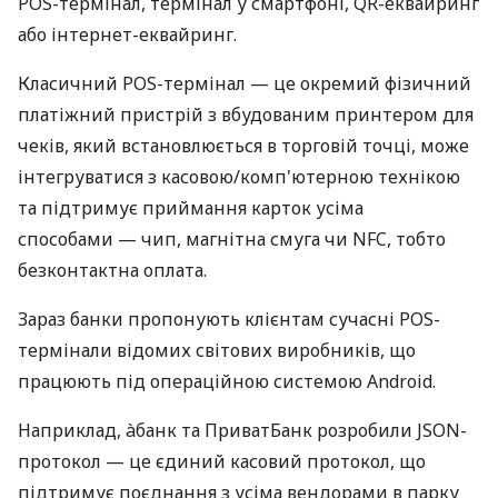
POS-термінал, термінал у смартфоні, QR-еквайринг
або інтернет-еквайринг.
Класичний POS-термінал — це окремий фізичний
платіжний пристрій з вбудованим принтером для
чеків, який встановлюється в торговій точці, може
інтегруватися з касовою/комп'ютерною технікою
та підтримує приймання карток усіма
способами — чип, магнітна смуга чи NFC, тобто
безконтактна оплата.
Зараз банки пропонують клієнтам сучасні POS-
термінали відомих світових виробників, що
працюють під операційною системою Android.
Наприклад, àбанк та ПриватБанк розробили JSON-
протокол — це єдиний касовий протокол, що
підтримує поєднання з усіма вендорами в парку