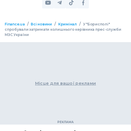
/
/
/
Finance.ua
Всі новини
Кримінал
У "Борисполі"
спробували затримати колишнього керівника прес-служби
МЗС України
Місце для вашої реклами