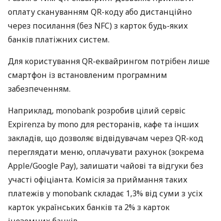
оплату скануванням QR-коду або дистанційно
через посилання (без NFC) з карток будь-яких
банків платіжних систем.
Для користування QR-еквайрингом потрібен лише
смартфон із встановленим програмним
забезпеченням.
Наприклад, monobank розробив цілий сервіс
Expirenza by mono для ресторанів, кафе та інших
закладів, що дозволяє відвідувачам через QR-код
переглядати меню, оплачувати рахунок (зокрема
Apple/Google Pay), залишати чайові та відгуки без
участі офіціанта. Комісія за приймання таких
платежів у monobank складає 1,3% від суми з усіх
карток українських банків та 2% з карток
іноземних банків.