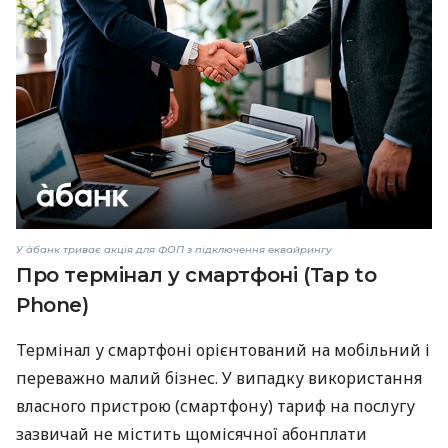
У àбанк триває акція для ФОП з підключення еквайрингу
Про термінал у смартфоні (Tap to
Phone)
Термінал у смартфоні орієнтований на мобільний і
переважно малий бізнес. У випадку використання
власного пристрою (смартфону) тариф на послугу
зазвичай не містить щомісячної абонплати