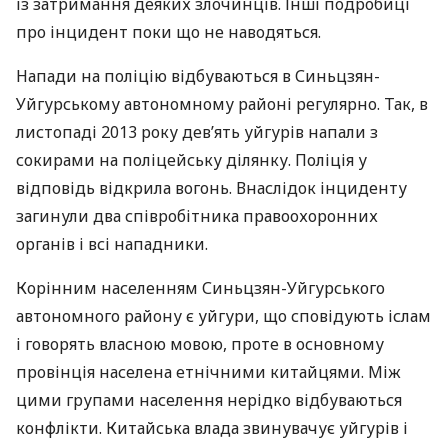
із затримання деяких злочинців. Інші подробиці
про інцидент поки що не наводяться.
Напади на поліцію відбуваються в Синьцзян-
Уйгурському автономному районі регулярно. Так, в
листопаді 2013 року дев’ять уйгурів напали з
сокирами на поліцейську ділянку. Поліція у
відповідь відкрила вогонь. Внаслідок інциденту
загинули два співробітника правоохоронних
органів і всі нападники.
Корінним населенням Синьцзян-Уйгурського
автономного району є уйгури, що сповідують іслам
і говорять власною мовою, проте в основному
провінція населена етнічними китайцями. Між
цими групами населення нерідко відбуваються
конфлікти. Китайська влада звинувачує уйгурів і