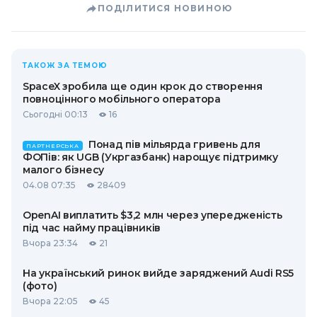
ПОДІЛИТИСЯ НОВИНОЮ
ТАКОЖ ЗА ТЕМОЮ
SpaceX зробила ще один крок до створення
повноцінного мобільного оператора
Сьогодні 00:13
16
Понад пів мільярда гривень для
ПАРТНЕРСЬКА
ФОПів: як UGB (Укргазбанк) нарощує підтримку
малого бізнесу
04.08 07:35
28409
OpenAI виплатить $3,2 млн через упередженість
під час найму працівників
Вчора 23:34
21
На український ринок вийде заряджений Audi RS5
(фото)
Вчора 22:05
45