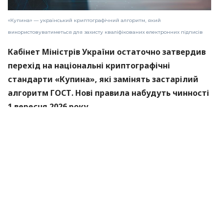
«Купина» — український криптографічний алгоритм, який
використовуватиметься для захисту кваліфікованих електронних підписів
Кабінет Міністрів України остаточно затвердив
перехід на національні криптографічні
стандарти «Купина», які замінять застарілий
алгоритм ГОСТ. Нові правила набудуть чинності
1 вересня 2026 року.
Про це
повідомили
в Міністерстві цифрової
трансформації.
«Купина» — український криптографічний
алгоритм, який використовуватиметься для
захисту кваліфікованих електронних підписів
(КЕП).