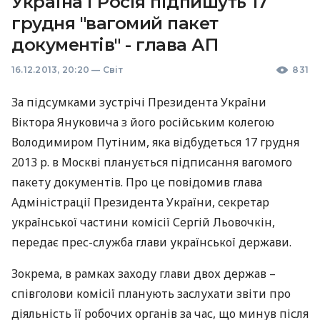
Україна і Росія підпишуть 17
грудня "вагомий пакет
документів" - глава АП
16.12.2013, 20:20
—
Світ
831
За підсумками зустрічі Президента України
Віктора Януковича з його російським колегою
Володимиром Путіним, яка відбудеться 17 грудня
2013 р. в Москві планується підписання вагомого
пакету документів. Про це повідомив глава
Адміністрації Президента України, секретар
української частини комісії Сергій Льовочкін,
передає прес-служба глави української держави.
Зокрема, в рамках заходу глави двох держав –
співголови комісії планують заслухати звіти про
діяльність її робочих органів за час, що минув після