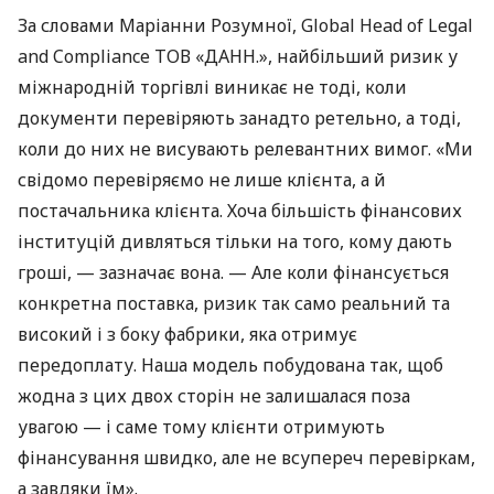
За словами Маріанни Розумної, Global Head of Legal
and Compliance ТОВ «ДАНН.», найбільший ризик у
міжнародній торгівлі виникає не тоді, коли
документи перевіряють занадто ретельно, а тоді,
коли до них не висувають релевантних вимог. «Ми
свідомо перевіряємо не лише клієнта, а й
постачальника клієнта. Хоча більшість фінансових
інституцій дивляться тільки на того, кому дають
гроші, — зазначає вона. — Але коли фінансується
конкретна поставка, ризик так само реальний та
високий і з боку фабрики, яка отримує
передоплату. Наша модель побудована так, щоб
жодна з цих двох сторін не залишалася поза
увагою — і саме тому клієнти отримують
фінансування швидко, але не всупереч перевіркам,
а завдяки їм».