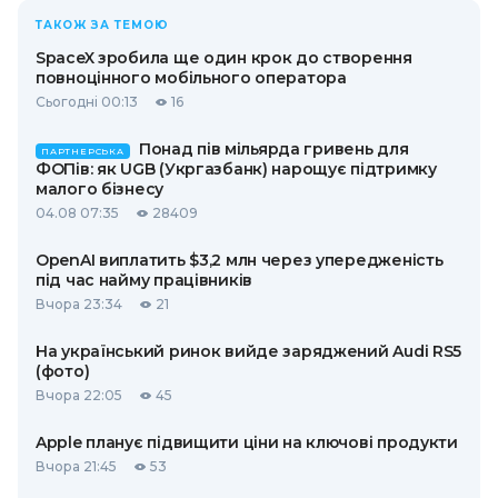
ТАКОЖ ЗА ТЕМОЮ
SpaceX зробила ще один крок до створення
повноцінного мобільного оператора
Сьогодні 00:13
16
Понад пів мільярда гривень для
ПАРТНЕРСЬКА
ФОПів: як UGB (Укргазбанк) нарощує підтримку
малого бізнесу
04.08 07:35
28409
OpenAI виплатить $3,2 млн через упередженість
під час найму працівників
Вчора 23:34
21
На український ринок вийде заряджений Audi RS5
(фото)
Вчора 22:05
45
Apple планує підвищити ціни на ключові продукти
Вчора 21:45
53