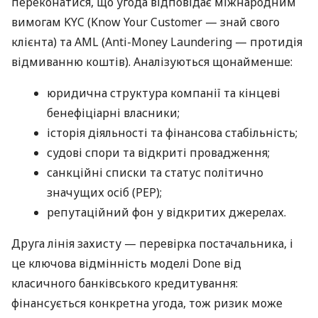
переконатися, що угода відповідає міжнародним
вимогам KYC (Know Your Customer — знай свого
клієнта) та AML (Anti-Money Laundering — протидія
відмиванню коштів). Аналізуються щонайменше:
юридична структура компанії та кінцеві
бенефіціарні власники;
історія діяльності та фінансова стабільність;
судові спори та відкриті провадження;
санкційні списки та статус політично
значущих осіб (PEP);
репутаційний фон у відкритих джерелах.
Друга лінія захисту — перевірка постачальника, і
це ключова відмінність моделі Done від
класичного банківського кредитування:
фінансується конкретна угода, тож ризик може