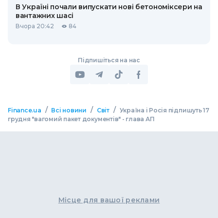
В Україні почали випускати нові бетономіксери на
вантажних шасі
Вчора 20:42
84
Підпишіться на нас
/
/
/
Finance.ua
Всі новини
Світ
Україна і Росія підпишуть 17
грудня "вагомий пакет документів" - глава АП
Місце для вашої реклами