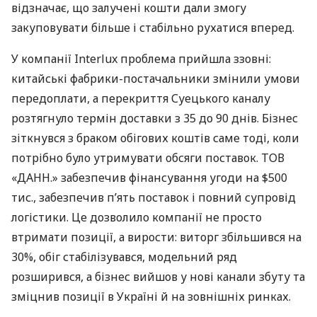
відзначає, що залучені кошти дали змогу
закуповувати більше і стабільно рухатися вперед.
У компанії Interlux проблема прийшла ззовні:
китайські фабрики-постачальники змінили умови
передоплати, а перекриття Суецького каналу
розтягнуло термін доставки з 35 до 90 днів. Бізнес
зіткнувся з браком обігових коштів саме тоді, коли
потрібно було утримувати обсяги поставок. ТОВ
«ДАНН.» забезпечив фінансування угоди на $500
тис., забезпечив п’ять поставок і повний супровід
логістики. Це дозволило компанії не просто
втримати позиції, а вирости: виторг збільшився на
30%, обіг стабілізувався, модельний ряд
розширився, а бізнес вийшов у нові канали збуту та
зміцнив позиції в Україні й на зовнішніх ринках.