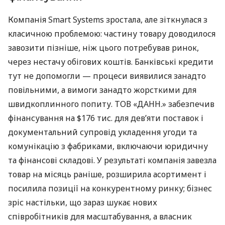
Компанія Smart Systems зростала, але зіткнулася з
класичною проблемою: частину товару доводилося
завозити пізніше, ніж цього потребував ринок,
через нестачу обігових коштів. Банківські кредити
тут не допомогли — процеси виявилися занадто
повільними, а вимоги занадто жорсткими для
швидкоплинного попиту. ТОВ «ДАНН.» забезпечив
фінансування на $176 тис. для дев’яти поставок і
документальний супровід укладення угоди та
комунікацію з фабриками, включаючи юридичну
та фінансові складові. У результаті компанія завезла
товар на місяць раніше, розширила асортимент і
посилила позиції на конкурентному ринку; бізнес
зріс настільки, що зараз шукає нових
співробітників для масштабування, а власник