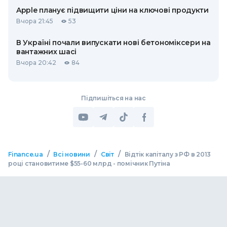
Apple планує підвищити ціни на ключові продукти
Вчора 21:45
53
В Україні почали випускати нові бетономіксери на
вантажних шасі
Вчора 20:42
84
Підпишіться на нас
/
/
/
Finance.ua
Всі новини
Світ
Відтік капіталу з РФ в 2013
році становитиме $55-60 млрд - помічник Путіна