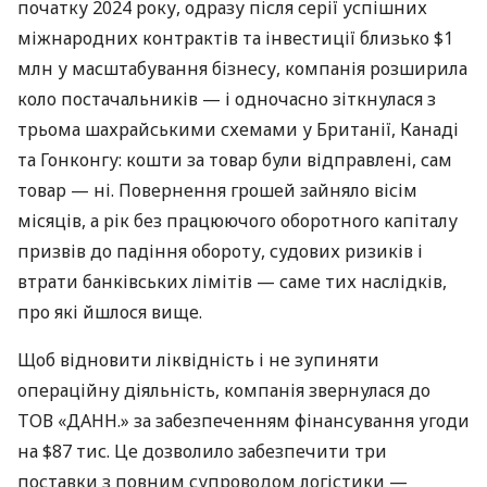
початку 2024 року, одразу після серії успішних
міжнародних контрактів та інвестиції близько $1
млн у масштабування бізнесу, компанія розширила
коло постачальників — і одночасно зіткнулася з
трьома шахрайськими схемами у Британії, Канаді
та Гонконгу: кошти за товар були відправлені, сам
товар — ні. Повернення грошей зайняло вісім
місяців, а рік без працюючого оборотного капіталу
призвів до падіння обороту, судових ризиків і
втрати банківських лімітів — саме тих наслідків,
про які йшлося вище.
Щоб відновити ліквідність і не зупиняти
операційну діяльність, компанія звернулася до
ТОВ «ДАНН.» за забезпеченням фінансування угоди
на $87 тис. Це дозволило забезпечити три
поставки з повним супроводом логістики —