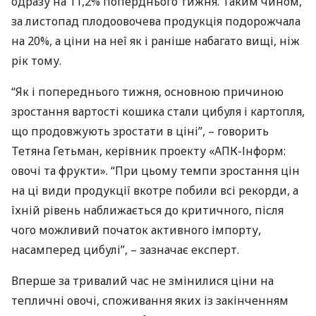
одразу на 11,2% поперднього тижня. Таким чином,
за листопад плодоовочева продукція подорожчала
на 20%, а ціни на неї як і раніше набагато вищі, ніж
рік тому.
“Як і попереднього тижня, основною причиною
зростання вартості кошика стали цибуля і картопля,
що продовжують зростати в ціні”, – говорить
Тетяна Гетьман, керівник проекту «АПК-Інформ:
овочі та фрукти». “При цьому темпи зростання цін
на ці види продукції вкотре побили всі рекорди, а
їхній рівень наближається до критичного, після
чого можливий початок активного імпорту,
насамперед цибулі”, – зазначає експерт.
Вперше за тривалий час не змінилися ціни на
тепличні овочі, споживання яких із закінченням