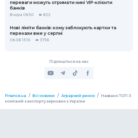
переваги можуть отримати нині VIP-клієнти
банків
Вчора 06:50
822
Нові ліміти банків: кому заблокують картки та
перекази вже у серпні
06.08 13:10
3756
Підпишіться на нас
/
/
/
Finance.ua
Всі новини
Аграрний ринок
Названо ТОП-3
компаній з експорту зернових з України