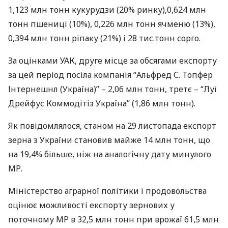
1,123 млн тонн кукурудзи (20% ринку),0,624 млн
тонн пшениці (10%), 0,226 млн тонн ячменю (13%),
0,394 млн тонн ріпаку (21%) і 28 тис.тонн сорго.
За оцінками
УАК
, друге місце за обсягами експорту
за цей період посіла компанія “Альфред С. Топфер
Інтернешнл (Україна)” – 2,06 млн тонн, третє – “Луї
Дрейфус Коммодітіз Україна” (1,86 млн тонн).
Як повідомлялося, станом на 29 листопада експорт
зерна з України становив майже 14 млн тонн, що
на 19,4% більше, ніж на аналогічну дату минулого
МР.
Міністерство аграрної політики і продовольства
оцінює можливості експорту зернових у
поточному МР в 32,5 млн тонн при врожаї 61,5 млн