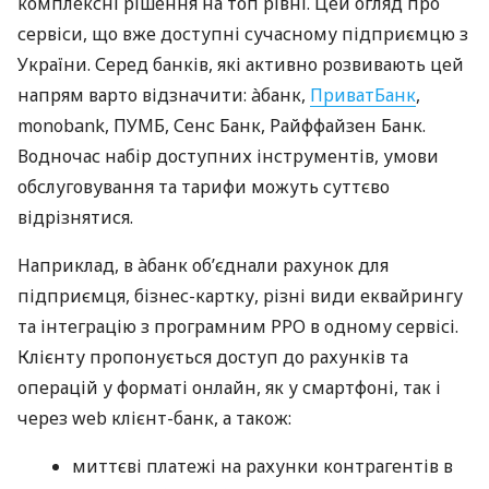
комплексні рішення на топ рівні. Цей огляд про
сервіси, що вже доступні сучасному підприємцю з
України. Серед банків, які активно розвивають цей
напрям варто відзначити: àбанк,
ПриватБанк
,
monobank, ПУМБ, Сенс Банк, Райффайзен Банк.
Водночас набір доступних інструментів, умови
обслуговування та тарифи можуть суттєво
відрізнятися.
Наприклад, в àбанк об’єднали рахунок для
підприємця, бізнес-картку, різні види еквайрингу
та інтеграцію з програмним РРО в одному сервісі.
Клієнту пропонується доступ до рахунків та
операцій у форматі онлайн, як у смартфоні, так і
через web клієнт-банк, а також:
миттєві платежі на рахунки контрагентів в