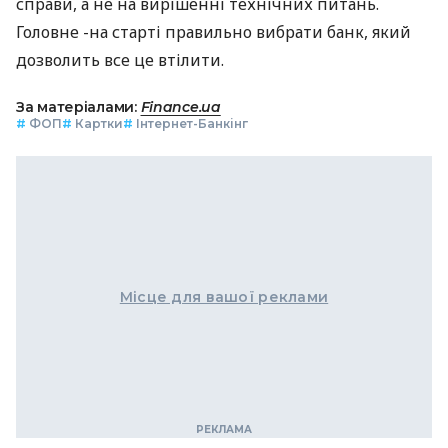
справи, а не на вирішенні технічних питань.
Головне -на старті правильно вибрати банк, який
дозволить все це втілити.
За матеріалами:
Finance.ua
#
ФОП
#
Картки
#
Інтернет-Банкінг
Місце для вашої реклами