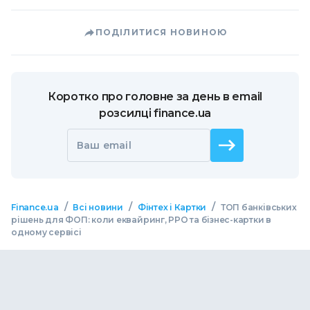
ПОДІЛИТИСЯ НОВИНОЮ
Коротко про головне за день в email
розсилці finance.ua
Ваш email
/
/
/
Finance.ua
Всі новини
Фінтех і Картки
ТОП банківських
рішень для ФОП: коли еквайринг, РРО та бізнес-картки в
одному сервісі