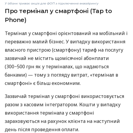
У àбанк триває акція для ФОП з підключення еквайрингу
Про термінал у смартфоні (Tap to
Phone)
Термінал у смартфоні орієнтований на мобільний і
переважно малий бізнес. У випадку використання
власного пристрою (смартфону) тариф на послугу
зазвичай не містить щомісячної абонплати
(300−500 грн як у терміналах, що надаються
банками) — тому з погляду витрат, «термінал в
смартфоні» є більш економним.
Зазвичай термінал у смартфоні використовується
разом з касовим інтегратором. Кошти у випадку
використання термінала у смартфоні
зараховуються на рахунок клієнта на наступний
день після проведення оплати.