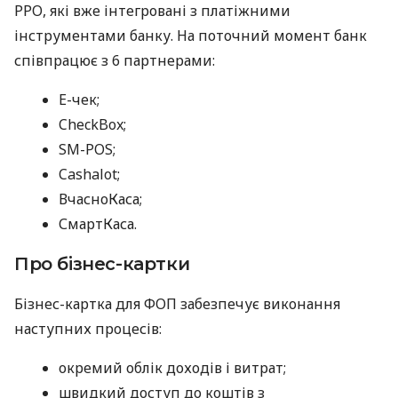
РРО, які вже інтегровані з платіжними
інструментами банку. На поточний момент банк
співпрацює з 6 партнерами:
E-чек;
CheckBox;
SM-POS;
Cashalot;
ВчасноКаса;
СмартКаса.
Про бізнес-картки
Бізнес-картка для ФОП забезпечує виконання
наступних процесів:
окремий облік доходів і витрат;
швидкий доступ до коштів з