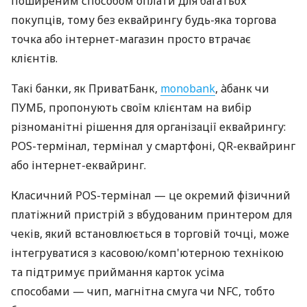
поширеним способом оплати для багатьох
покупців, тому без еквайрингу будь-яка торгова
точка або інтернет-магазин просто втрачає
клієнтів.
Такі банки, як ПриватБанк,
monobank
, àбанк чи
ПУМБ, пропонують своїм клієнтам на вибір
різноманітні рішення для організації еквайрингу:
POS-термінал, термінал у смартфоні, QR-еквайринг
або інтернет-еквайринг.
Класичний POS-термінал — це окремий фізичний
платіжний пристрій з вбудованим принтером для
чеків, який встановлюється в торговій точці, може
інтегруватися з касовою/комп'ютерною технікою
та підтримує приймання карток усіма
способами — чип, магнітна смуга чи NFC, тобто