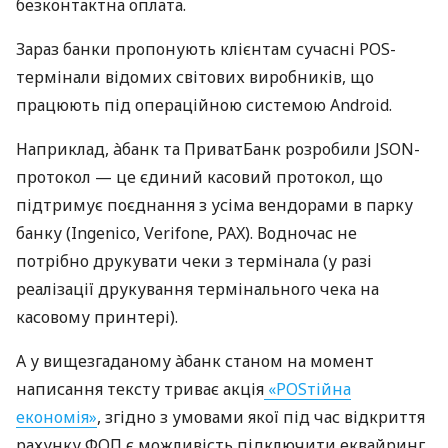
безконтактна оплата.
Зараз банки пропонують клієнтам сучасні POS-
термінали відомих світових виробників, що
працюють під операційною системою Android.
Наприклад, àбанк та ПриватБанк розробили JSON-
протокол — це єдиний касовий протокол, що
підтримує поєднання з усіма вендорами в парку
банку (Ingenico, Verifone, PAX). Водночас не
потрібно друкувати чеки з термінала (у разі
реалізації друкування термінального чека на
касовому принтері).
А у вищезгаданому àбанк станом на момент
написання тексту триває акція
«POSтійна
економія»
, згідно з умовами якої під час відкриття
рахунку ФОП є можливість підключити еквайринг