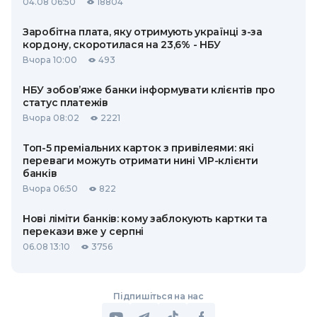
04.08 06:50
18804
Заробітна плата, яку отримують українці з-за
кордону, скоротилася на 23,6% - НБУ
Вчора 10:00
493
НБУ зобов’яже банки інформувати клієнтів про
статус платежів
Вчора 08:02
2221
Топ-5 преміальних карток з привілеями: які
переваги можуть отримати нині VIP-клієнти
банків
Вчора 06:50
822
Нові ліміти банків: кому заблокують картки та
перекази вже у серпні
06.08 13:10
3756
Підпишіться на нас