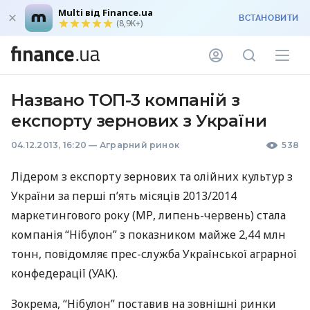
Multi від Finance.ua
ВСТАНОВИТИ
(8,9K+)
Названо ТОП-3 компаній з
експорту зернових з України
04.12.2013, 16:20
—
Аграрний ринок
538
Лідером з експорту зернових та олійних культур з
України за перші п’ять місяців 2013/2014
маркетингового року (МР, липень-червень) стала
компанія “Нібулон” з показником майже 2,44 млн
тонн, повідомляє прес-служба Української аграрної
конфедерації (
УАК
).
Зокрема, “Нібулон” поставив на зовнішні ринки