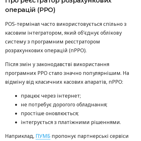
Про реєстратор розрахункових
операцій (РРО)
POS-термінал часто використовується спільно з
касовим інтегратором, який об’єднує облікову
систему з програмним реєстратором
розрахункових операцій (пРРО).
Після змін у законодавстві використання
програмних РРО стало значно популярнішим. На
відміну від класичних касових апаратів, пРРО:
працює через інтернет;
не потребує дорогого обладнання;
простіше оновлюється;
інтегрується з платіжними рішеннями.
Наприклад,
ПУМБ
пропонує партнерські сервіси