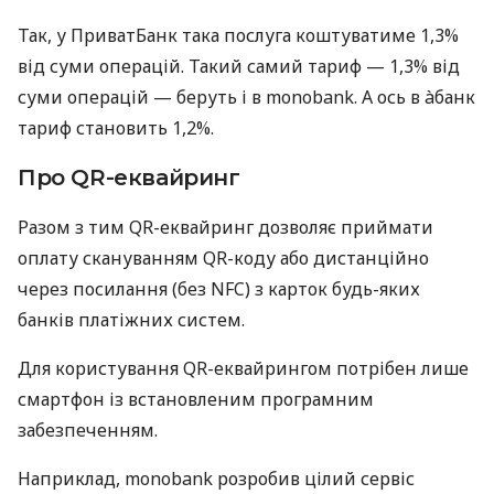
Так, у ПриватБанк така послуга коштуватиме 1,3%
від суми операцій. Такий самий тариф — 1,3% від
суми операцій — беруть і в monobank. А ось в àбанк
тариф становить 1,2%.
Про QR-еквайринг
Разом з тим QR-еквайринг дозволяє приймати
оплату скануванням QR-коду або дистанційно
через посилання (без NFC) з карток будь-яких
банків платіжних систем.
Для користування QR-еквайрингом потрібен лише
смартфон із встановленим програмним
забезпеченням.
Наприклад, monobank розробив цілий сервіс