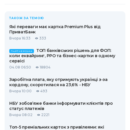
ТАКОЖ ЗА ТЕМОЮ
Які переваги має картка Premium Plus від
ПриватБанк
Вчора 16:33
333
ТОП банківських рішень для ФОП:
ПАРТНЕРСЬКА
коли еквайринг, РРО та бізнес-картки в одному
сервісі
04.08 06:50
18804
Заробітна плата, яку отримують українці з-за
кордону, скоротилася на 23,6% - НБУ
Вчора 10:00
493
НБУ зобов’яже банки інформувати клієнтів про
статус платежів
Вчора 08:02
2221
Топ-5 преміальних карток з привілеями: які