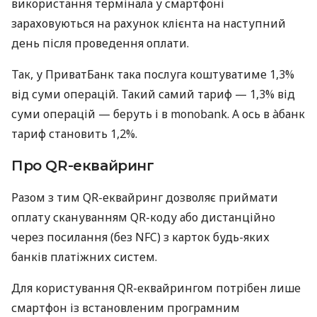
використання термінала у смартфоні
зараховуються на рахунок клієнта на наступний
день після проведення оплати.
Так, у ПриватБанк така послуга коштуватиме 1,3%
від суми операцій. Такий самий тариф — 1,3% від
суми операцій — беруть і в monobank. А ось в àбанк
тариф становить 1,2%.
Про QR-еквайринг
Разом з тим QR-еквайринг дозволяє приймати
оплату скануванням QR-коду або дистанційно
через посилання (без NFC) з карток будь-яких
банків платіжних систем.
Для користування QR-еквайрингом потрібен лише
смартфон із встановленим програмним