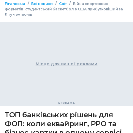
/
/
/
Finance.ua
Всі новини
Світ
Війна спортивних
форматів: студентський баскетбол в США прибутковіший за
Лігу чемпіонів
Місце для вашої реклами
ТОП банківських рішень для
ФОП: коли еквайринг, РРО та
бізнес-картки в одному сервісі