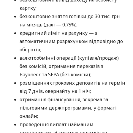
картку;
безкоштовне зняття готівки до 30 тис. грн
на місяць (далі — 0.75%);
кредитний ліміт на рахунку — з
автоматичним розрахунком відповідно до
оборотів;
валютообмінні операції (купівля/продаж)
без комісій, отримання переказів з
Payoneer та SEPA (без комісій);
розміщення строкових депозитів на термін
від 7 днів, овернайту на 1 ніч;
отримання фінансування, зокрема за
пільговими держпрограмами, у форматі
онлайн;
проведення виплат найманим
працівникам, зі сплатою податків «у