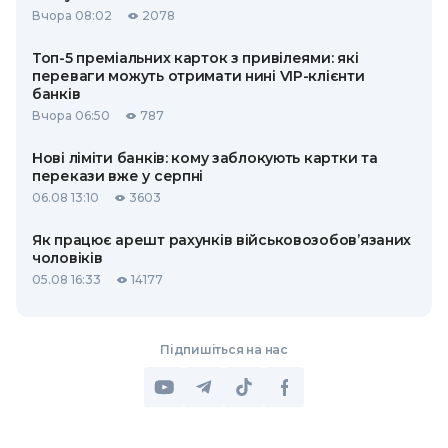
Вчора 08:02
2078
Топ-5 преміальних карток з привілеями: які
переваги можуть отримати нині VIP-клієнти
банків
Вчора 06:50
787
Нові ліміти банків: кому заблокують картки та
перекази вже у серпні
06.08 13:10
3603
Як працює арешт рахунків військовозобов’язаних
чоловіків
05.08 16:33
14177
Підпишіться на нас