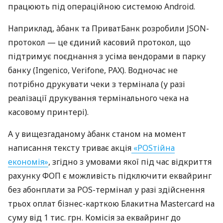
працюють під операційною системою Android.
Наприклад, àбанк та ПриватБанк розробили JSON-
протокол — це єдиний касовий протокол, що
підтримує поєднання з усіма вендорами в парку
банку (Ingenico, Verifone, PAX). Водночас не
потрібно друкувати чеки з термінала (у разі
реалізації друкування термінального чека на
касовому принтері).
А у вищезгаданому àбанк станом на момент
написання тексту триває акція
«POSтійна
економія»
, згідно з умовами якої під час відкриття
рахунку ФОП є можливість підключити еквайринг
без абонплати за POS-термінал у разі здійснення
трьох оплат бізнес-карткою Блакитна Mastercard на
суму від 1 тис. грн. Комісія за еквайринг до