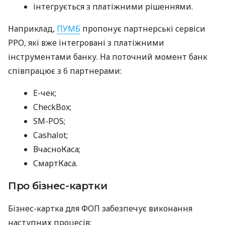
інтегрується з платіжними рішеннями.
Наприклад,
ПУМБ
пропонує партнерські сервіси
РРО, які вже інтегровані з платіжними
інструментами банку. На поточний момент банк
співпрацює з 6 партнерами:
E-чек;
CheckBox;
SM-POS;
Cashalot;
ВчасноКаса;
СмартКаса.
Про бізнес-картки
Бізнес-картка для ФОП забезпечує виконання
наступних процесів: