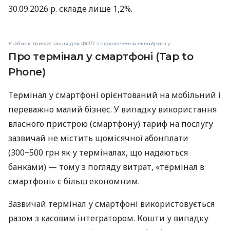
30.09.2026 р. складе лише 1,2%.
У àбанк триває акція для ФОП з підключення еквайрингу
Про термінал у смартфоні (Tap to
Phone)
Термінал у смартфоні орієнтований на мобільний і
переважно малий бізнес. У випадку використання
власного пристрою (смартфону) тариф на послугу
зазвичай не містить щомісячної абонплати
(300−500 грн як у терміналах, що надаються
банками) — тому з погляду витрат, «термінал в
смартфоні» є більш економним.
Зазвичай термінал у смартфоні використовується
разом з касовим інтегратором. Кошти у випадку