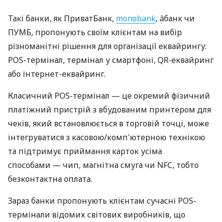
Такі банки, як ПриватБанк,
monobank
, àбанк чи
ПУМБ, пропонують своїм клієнтам на вибір
різноманітні рішення для організації еквайрингу:
POS-термінал, термінал у смартфоні, QR-еквайринг
або інтернет-еквайринг.
Класичний POS-термінал — це окремий фізичний
платіжний пристрій з вбудованим принтером для
чеків, який встановлюється в торговій точці, може
інтегруватися з касовою/комп'ютерною технікою
та підтримує приймання карток усіма
способами — чип, магнітна смуга чи NFC, тобто
безконтактна оплата.
Зараз банки пропонують клієнтам сучасні POS-
термінали відомих світових виробників, що