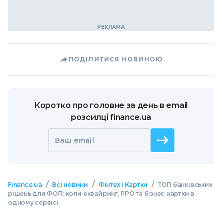
ПОДІЛИТИСЯ НОВИНОЮ
Коротко про головне за день в email
розсилці finance.ua
Ваш email
/
/
/
Finance.ua
Всі новини
Фінтех і Картки
ТОП банківських
рішень для ФОП: коли еквайринг, РРО та бізнес-картки в
одному сервісі