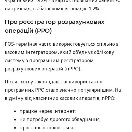
українських та 2% - з карток іноземних банків. А,
наприклад, в àбанк комісія складає 1,2%.
Про реєстратор розрахункових
операцій (РРО)
POS-термінал часто використовується спільно з
касовим інтегратором, який об’єднує облікову
систему з програмним реєстратором
розрахункових операцій (пРРО).
Після змін у законодавстві використання
програмних РРО стало значно популярнішим. На
відміну від класичних касових апаратів, пРРО:
працює через інтернет;
не потребує дорогого обладнання;
простіше оновлюється;