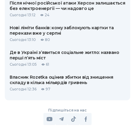
Після нічної російської атаки Херсон залишається
без електроенергії — чи надовго це
Сьогодні 13:12
24
Нові ліміти банків: кому заблокують картки та
перекази вже у серпні
Сьогодні 13:10
80
Де в Україні з’явиться соціальне житло: названо
перші п’ять міст
Сьогодні 13:05
61
Власник Rozetka оцінив збитки від знищення
складу в кілька мільярдів гривень
Сьогодні 12:36
97
Підпишіться на нас