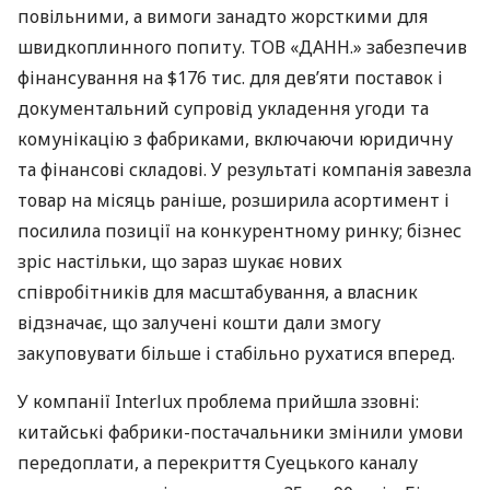
повільними, а вимоги занадто жорсткими для
швидкоплинного попиту. ТОВ «ДАНН.» забезпечив
фінансування на $176 тис. для дев’яти поставок і
документальний супровід укладення угоди та
комунікацію з фабриками, включаючи юридичну
та фінансові складові. У результаті компанія завезла
товар на місяць раніше, розширила асортимент і
посилила позиції на конкурентному ринку; бізнес
зріс настільки, що зараз шукає нових
співробітників для масштабування, а власник
відзначає, що залучені кошти дали змогу
закуповувати більше і стабільно рухатися вперед.
У компанії Interlux проблема прийшла ззовні:
китайські фабрики-постачальники змінили умови
передоплати, а перекриття Суецького каналу