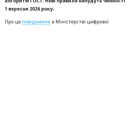
алгоритм ГОСТ. Нові правила набудуть чинності
1 вересня 2026 року.
Про це
повідомили
в Міністерстві цифрової
трансформації.
«Купина» — український криптографічний
алгоритм, який використовуватиметься для
захисту кваліфікованих електронних підписів
(КЕП).
Що зміниться для користувачів
Старі КЕП працюють далі. Переживати та
терміново бігти перевипускати ключі не
потрібно — підписи діятимуть до кінця
строку їхніх сертифікатів.
Документи зберігають юридичну силу. Усі