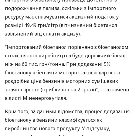
подорожчання палива, оскільки з імпортного
ресурсу має сплачуватися акцизний податок у
розмірі 49,49 грн/літр (вітчизняний біоетанол
звільнений від сплати акцизу).
“Імпортований біоетанол порівняно з біоетанолом
вітчизняного виробництва буде дорожчий більш
ніж на 60 тис. грн/тонна. При додаванні 5%
біоетанолу в бензини моторні за цією вартістю
роздрібна ціна бензинів моторних сумішевих
значно зросте (приблизно на 2 грн/л)”, – зазначено
в листі Міненерговугілля.
Крім того, за даними відомства, процес додавання
біоетанолу в бензини класифікується як
виробництво нового продукту. У підсумку,