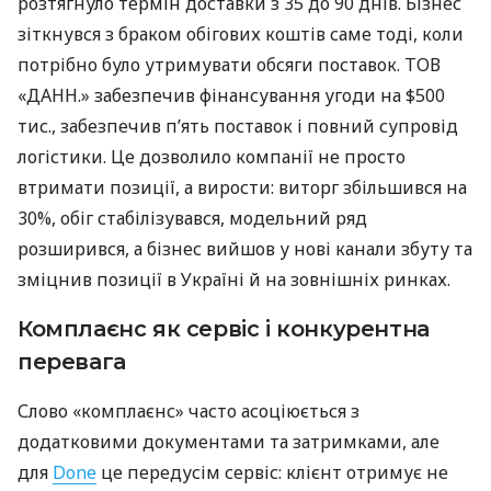
розтягнуло термін доставки з 35 до 90 днів. Бізнес
зіткнувся з браком обігових коштів саме тоді, коли
потрібно було утримувати обсяги поставок. ТОВ
«ДАНН.» забезпечив фінансування угоди на $500
тис., забезпечив п’ять поставок і повний супровід
логістики. Це дозволило компанії не просто
втримати позиції, а вирости: виторг збільшився на
30%, обіг стабілізувався, модельний ряд
розширився, а бізнес вийшов у нові канали збуту та
зміцнив позиції в Україні й на зовнішніх ринках.
Комплаєнс як сервіс і конкурентна
перевага
Слово «комплаєнс» часто асоціюється з
додатковими документами та затримками, але
для
Done
це передусім сервіс: клієнт отримує не