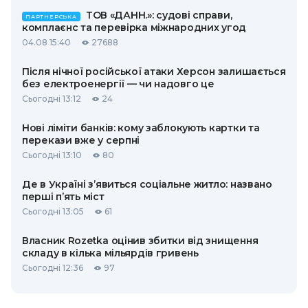
ТОВ «ДАНН.»: судові справи,
ПАРТНЕРСЬКА
комплаєнс та перевірка міжнародних угод
04.08 15:40
27688
Після нічної російської атаки Херсон залишається
без електроенергії — чи надовго це
Сьогодні 13:12
24
Нові ліміти банків: кому заблокують картки та
перекази вже у серпні
Сьогодні 13:10
80
Де в Україні з’явиться соціальне житло: названо
перші п’ять міст
Сьогодні 13:05
61
Власник Rozetka оцінив збитки від знищення
складу в кілька мільярдів гривень
Сьогодні 12:36
97