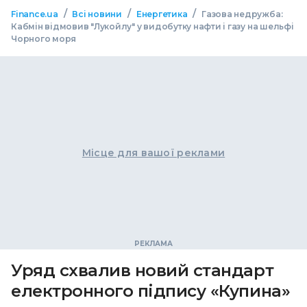
/
/
/
Finance.ua
Всі новини
Енергетика
Газова недружба:
Кабмін відмовив "Лукойлу" у видобутку нафти і газу на шельфі
Чорного моря
Місце для вашої реклами
Уряд схвалив новий стандарт
електронного підпису «Купина»