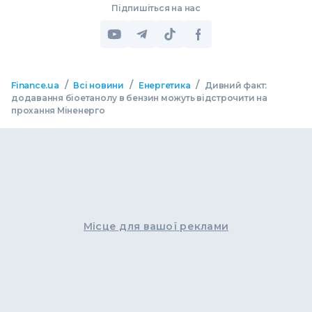
Підпишіться на нас
/
/
/
Finance.ua
Всі новини
Енергетика
Дивний факт:
додавання біоетанолу в бензин можуть відстрочити на
прохання Міненерго
Місце для вашої реклами