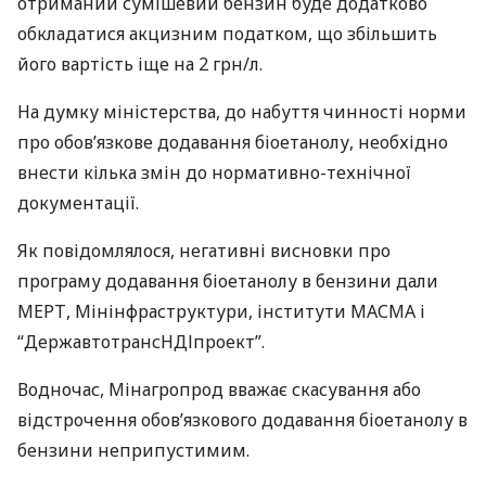
отриманий сумішевий бензин буде додатково
обкладатися акцизним податком, що збільшить
його вартість іще на 2 грн/л.
На думку міністерства, до набуття чинності норми
про обов’язкове додавання біоетанолу, необхідно
внести кілька змін до нормативно-технічної
документації.
Як повідомлялося, негативні висновки про
програму додавання біоетанолу в бензини дали
МЕРТ
, Мінінфраструктури, інститути
МАСМА
і
“ДержавтотрансНДІпроект”.
Водночас, Мінагропрод вважає скасування або
відстрочення обов’язкового додавання біоетанолу в
бензини неприпустимим.