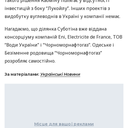
такого рішення Кабміну полягає у відсутності
інвестицій з боку “Лукойлу”. Інших проектів з
видобутку вуглеводнів в Україні у компанії немає.
Нагадаємо, що ділянка Суботіна вже віддана
консорціуму компаній Eni, Electricite de France,
ТОВ
“Води України” і “Чорноморнафтогаз”. Одеське і
Безіменне родовища “Чорноморнафтогаз”
розробляє самостійно.
За матеріалами:
Українські Новини
Місце для вашої реклами