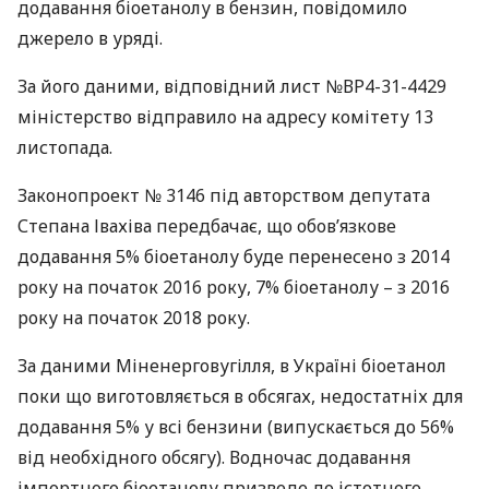
додавання біоетанолу в бензин, повідомило
джерело в уряді.
За його даними, відповідний лист №ВР4-31-4429
міністерство відправило на адресу комітету 13
листопада.
Законопроект № 3146 під авторством депутата
Степана Івахіва передбачає, що обов’язкове
додавання 5% біоетанолу буде перенесено з 2014
року на початок 2016 року, 7% біоетанолу – з 2016
року на початок 2018 року.
За даними Міненерговугілля, в Україні біоетанол
поки що виготовляється в обсягах, недостатніх для
додавання 5% у всі бензини (випускається до 56%
від необхідного обсягу). Водночас додавання
імпортного біоетанолу призведе до істотного