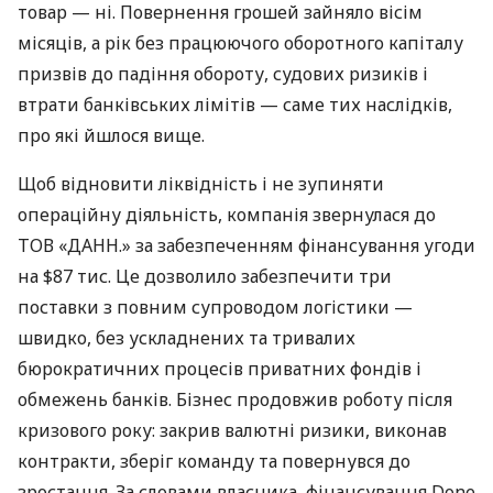
товар — ні. Повернення грошей зайняло вісім
місяців, а рік без працюючого оборотного капіталу
призвів до падіння обороту, судових ризиків і
втрати банківських лімітів — саме тих наслідків,
про які йшлося вище.
Щоб відновити ліквідність і не зупиняти
операційну діяльність, компанія звернулася до
ТОВ «ДАНН.» за забезпеченням фінансування угоди
на $87 тис. Це дозволило забезпечити три
поставки з повним супроводом логістики —
швидко, без ускладнених та тривалих
бюрократичних процесів приватних фондів і
обмежень банків. Бізнес продовжив роботу після
кризового року: закрив валютні ризики, виконав
контракти, зберіг команду та повернувся до
зростання. За словами власника, фінансування Done