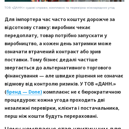
ТОВ «ДАНН.»: судові справи, комплаєнс та перевірка міжнародних угод
Для імпортера час часто коштує дорожче за
відсоткову ставку: виробник чекає
передоплату, товар потрібно запускати у
виробництво, а кожен день затримки може
означати втрачений контракт або зрив
поставки. Тому бізнес дедалі частіше
звертається до альтернативного торгового
фінансування — але швидке рішення не означає
відмову від контролю ризиків. У ТОВ «ДАНН.»
(
бренд — Done)
комплаєнс не є бюрократичною
процедурою: кожна угода проходить дві
незалежні перевірки, клієнта і постачальника,
перш ніж кошти будуть перераховані.
Чому комплаєнс став критичним для