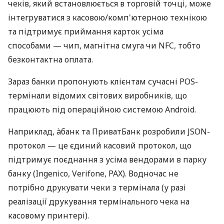
чеків, який встановлюється в торговій точці, може
інтегруватися з касовою/комп'ютерною технікою
та підтримує приймання карток усіма
способами — чип, магнітна смуга чи NFC, тобто
безконтактна оплата.
Зараз банки пропонують клієнтам сучасні POS-
термінали відомих світових виробників, що
працюють під операційною системою Android.
Наприклад, àбанк та ПриватБанк розробили JSON-
протокол — це єдиний касовий протокол, що
підтримує поєднання з усіма вендорами в парку
банку (Ingenico, Verifone, PAX). Водночас не
потрібно друкувати чеки з термінала (у разі
реалізації друкування термінального чека на
касовому принтері).