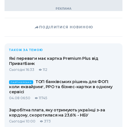
ПОДІЛИТИСЯ НОВИНОЮ
ТАКОЖ ЗА ТЕМОЮ
Які переваги має картка Premium Plus від
ПриватБанк
Сьогодні 16:33
112
ТОП банківських рішень для ФОП:
ПАРТНЕРСЬКА
коли еквайринг, РРО та бізнес-картки в одному
сервісі
04.08 06:50
11745
Заробітна плата, яку отримують українці з-за
кордону, скоротилася на 23,6% - НБУ
Сьогодні 10:00
373