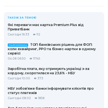
ТАКОЖ ЗА ТЕМОЮ
Які переваги має картка Premium Plus від
ПриватБанк
Сьогодні 16:33
112
ТОП банківських рішень для ФОП:
ПАРТНЕРСЬКА
коли еквайринг, РРО та бізнес-картки в одному
сервісі
04.08 06:50
11745
Заробітна плата, яку отримують українці з-за
кордону, скоротилася на 23,6% - НБУ
Сьогодні 10:00
373
НБУ зобов’яже банки інформувати клієнтів про
статус платежів
Сьогодні 08:02
1858