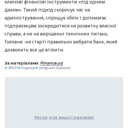
ключові фінансові інструменти «під одним
дахом». Такий підхід скорочує час на
адміністрування, спрощує облік і допомагає
підприємцям зосередитися на розвитку власної
справи, а не на вирішенні технічних питань.
Головне -на старті правильно вибрати банк, який
дозволить все це втілити.
За матеріалами:
Finance.ua
#
ФОП
#
Картки
#
Інтернет-Банкінг
Місце для вашої реклами