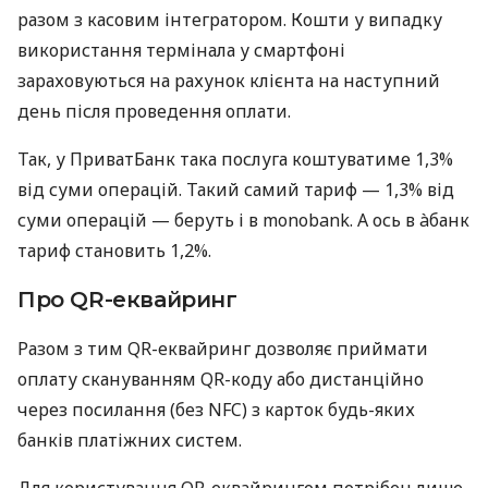
разом з касовим інтегратором. Кошти у випадку
використання термінала у смартфоні
зараховуються на рахунок клієнта на наступний
день після проведення оплати.
Так, у ПриватБанк така послуга коштуватиме 1,3%
від суми операцій. Такий самий тариф — 1,3% від
суми операцій — беруть і в monobank. А ось в àбанк
тариф становить 1,2%.
Про QR-еквайринг
Разом з тим QR-еквайринг дозволяє приймати
оплату скануванням QR-коду або дистанційно
через посилання (без NFC) з карток будь-яких
банків платіжних систем.
Для користування QR-еквайрингом потрібен лише