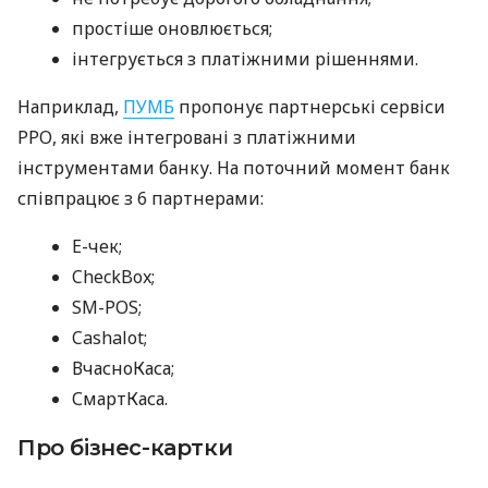
простіше оновлюється;
інтегрується з платіжними рішеннями.
Наприклад,
ПУМБ
пропонує партнерські сервіси
РРО, які вже інтегровані з платіжними
інструментами банку. На поточний момент банк
співпрацює з 6 партнерами:
E-чек;
CheckBox;
SM-POS;
Cashalot;
ВчасноКаса;
СмартКаса.
Про бізнес-картки