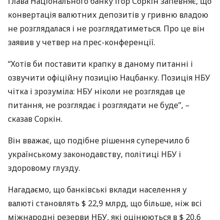
Глава Національного банку Ігор Соркін запевняє, що
конвертація валютних депозитів у гривню владою
не розглядалася і не розглядатиметься. Про це він
заявив у четвер на прес-конференції.
“Хотів би поставити крапку в даному питанні і
озвучити офіційну позицію Нацбанку. Позиція
НБУ
чітка і зрозуміла:
НБУ
ніколи не розглядав це
питання, не розглядає і розглядати не буде”, –
сказав Соркін.
Він вважає, що подібне рішення суперечило б
українському законодавству, політиці
НБУ
і
здоровому глузду.
Нагадаємо, що банківські вклади населення у
валюті становлять $ 22,9 млрд, що більше, ніж всі
міжнародні резерви
НБУ
, які оцінюються в $ 20,6