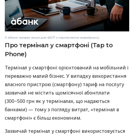
У àбанк триває акція для ФОП з підключення еквайрингу
Про термінал у смартфоні (Tap to
Phone)
Термінал у смартфоні орієнтований на мобільний і
переважно малий бізнес. У випадку використання
власного пристрою (смартфону) тариф на послугу
зазвичай не містить щомісячної абонплати
(300−500 грн як у терміналах, що надаються
банками) — тому з погляду витрат, «термінал в
смартфоні» є більш економним.
Зазвичай термінал у смартфоні використовується