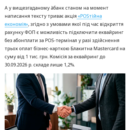
А у вищезгаданому àбанк станом на момент
написання тексту триває акція
«POSтійна
економія»
, згідно з умовами якої під час відкриття
рахунку ФОП є можливість підключити еквайринг
без абонплати за POS-термінал у разі здійснення
трьох оплат бізнес-карткою Блакитна Mastercard на
суму від 1 тис. грн. Комісія за еквайринг до
30.09.2026 р. складе лише 1,2%.