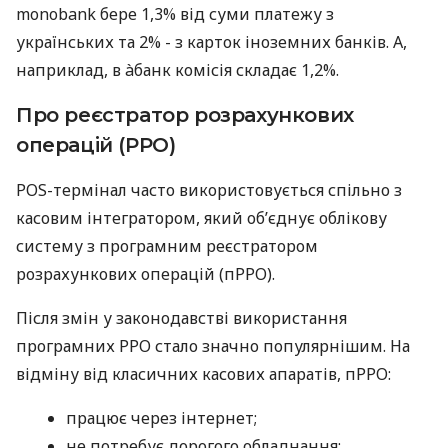
monobank бере 1,3% від суми платежу з
українських та 2% - з карток іноземних банків. А,
наприклад, в àбанк комісія складає 1,2%.
Про реєстратор розрахункових
операцій (РРО)
POS-термінал часто використовується спільно з
касовим інтегратором, який об’єднує облікову
систему з програмним реєстратором
розрахункових операцій (пРРО).
Після змін у законодавстві використання
програмних РРО стало значно популярнішим. На
відміну від класичних касових апаратів, пРРО:
працює через інтернет;
не потребує дорогого обладнання;