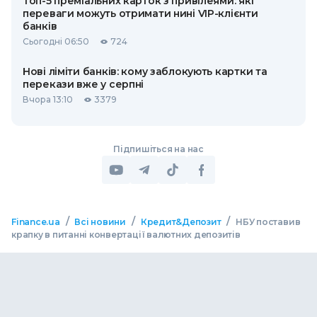
Топ-5 преміальних карток з привілеями: які
переваги можуть отримати нині VIP-клієнти
банків
Сьогодні 06:50
724
Нові ліміти банків: кому заблокують картки та
перекази вже у серпні
Вчора 13:10
3379
Підпишіться на нас
/
/
/
Finance.ua
Всі новини
Кредит&Депозит
НБУ поставив
крапку в питанні конвертації валютних депозитів