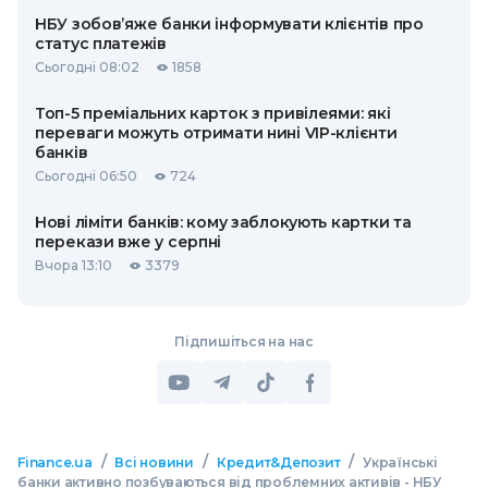
НБУ зобов’яже банки інформувати клієнтів про
статус платежів
Сьогодні 08:02
1858
Топ-5 преміальних карток з привілеями: які
переваги можуть отримати нині VIP-клієнти
банків
Сьогодні 06:50
724
Нові ліміти банків: кому заблокують картки та
перекази вже у серпні
Вчора 13:10
3379
Підпишіться на нас
/
/
/
Finance.ua
Всі новини
Кредит&Депозит
Українські
банки активно позбуваються від проблемних активів - НБУ