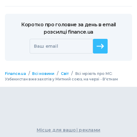
Коротко про головне за день в email
розсилці finance.ua
Ваш email
/
/
/
Finance.ua
Всі новини
Світ
Всі мріють про МС:
Узбекистан вже захотів у Митний союз, на черзі - В'єтнам
Місце для вашої реклами