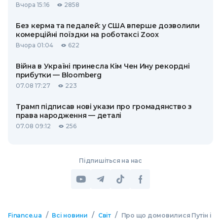
Вчора 15:16
2858
Без керма та педалей: у США вперше дозволили
комерційні поїздки на роботаксі Zoox
Вчора 01:04
622
Війна в Україні принесла Кім Чен Ину рекордні
прибутки — Bloomberg
07.08 17:27
223
Трамп підписав нові укази про громадянство з
права народження — деталі
07.08 09:12
256
Підпишіться на нас
/
/
/
Finance.ua
Всі новини
Світ
Про що домовилися Путін і