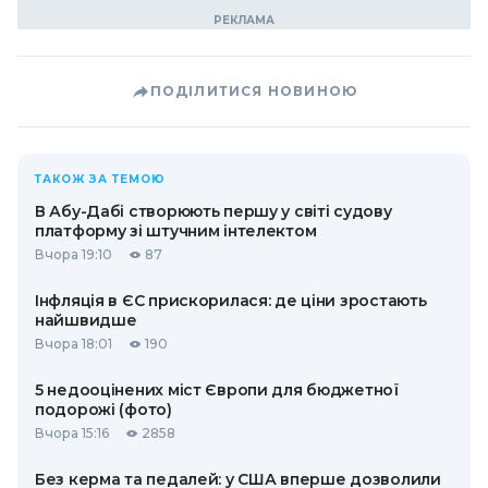
ПОДІЛИТИСЯ НОВИНОЮ
ТАКОЖ ЗА ТЕМОЮ
В Абу-Дабі створюють першу у світі судову
платформу зі штучним інтелектом
Вчора 19:10
87
Інфляція в ЄС прискорилася: де ціни зростають
найшвидше
Вчора 18:01
190
5 недооцінених міст Європи для бюджетної
подорожі (фото)
Вчора 15:16
2858
Без керма та педалей: у США вперше дозволили