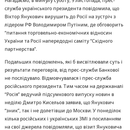
Нагадаємо, в минулу суботу, 9 листопада, прес-
служба українського президента повідомила, що
Віктор Янукович вирушить до Росії на зустріч з
лідером РФ Володимиром Путіним, де обговорить
“питання торговельно-економічних відносин
України та Росії напередодні саміту “Східного
партнерства”.
Подальших повідомлень, які б висвітлювали суть і
результати переговрів, від прес-служби Банкової
не послідувало. Відмовчувалася і прес-служба
російського президента. Тим часом на держканалі
“Росія” ведучий підсумкового випуску новин в
неділю Дмитро Кисельов заявив, що Янукович
“зник”, так і не долетівши до Москви. У понеділок
кілька російських і українських
ЗМІ
з посиланням
на свої джерела повідомляли, що візит Януковича