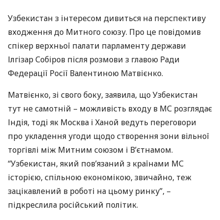
Узбекистан з інтересом дивиться на перспективу
входження до Митного союзу. Про це повідомив
спікер верхньої палати парламенту держави
Ілгізар Собіров після розмови з главою Ради
Федерації Росії Валентиною Матвієнко.
Матвієнко, зі свого боку, заявила, що Узбекистан
тут не самотній – можливість входу в МС розглядає
Індія, тоді як Москва і Ханой ведуть переговори
про укладення угоди щодо створення зони вільної
торгівлі між Митним союзом і В’єтнамом.
“Узбекистан, який пов’язаний з країнами МС
історією, спільною економікою, звичайно, теж
зацікавлений в роботі на цьому ринку”, –
підкреслила російський політик.