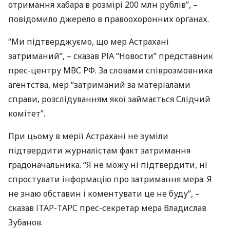
отримання хабара в розмірі 200 млн рублів”, –
повідомило джерело в правоохоронних органах.
“Ми підтверджуємо, що мер Астрахані
затриманий”, – сказав
РІА
“Новости” представник
прес-центру
МВС
РФ. За словами співрозмовника
агентства, мер “затриманий за матеріалами
справи, розслідуванням якої займається Слідчий
комітет”.
При цьому в мерії Астрахані не зуміли
підтвердити журналістам факт затримання
градоначальника. “Я не можу ні підтвердити, ні
спростувати інформацію про затримання мера. Я
не знаю обставин і коментувати це не буду”, –
сказав
ІТАР
-
ТАРС
прес-секретар мера Владислав
Зубанов.