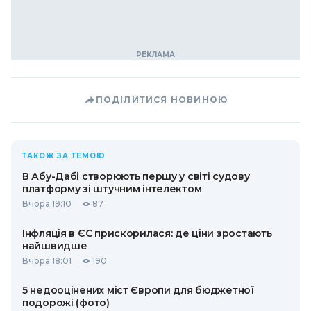
ПОДІЛИТИСЯ НОВИНОЮ
ТАКОЖ ЗА ТЕМОЮ
В Абу-Дабі створюють першу у світі судову
платформу зі штучним інтелектом
Вчора 19:10
87
Інфляція в ЄС прискорилася: де ціни зростають
найшвидше
Вчора 18:01
190
5 недооцінених міст Європи для бюджетної
подорожі (фото)