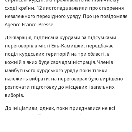
сході країни, 12 листопада заявили про створення
незалежного перехідного уряду. Про це повідомляє
Agence France-Presse.
Декларація, підписана курдами за підсумками
переговорів в місті Ель-Камишли, передбачає
поділ курдських територій на три області, в
кожній з яких буде своя адміністрація. Членів
майбутнього курдського уряду поки тільки
належить вибрати: на переговорах було вирішено
розпочати підготовку до місцевих і загальних
виборів.
До ініціативи, однак, поки приєдналися не всі
групи курдів. Так, декларацію підписали курдська
партія «Демократичний союз» і кілька інших більш