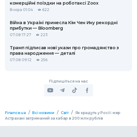
комерційні поїздки на роботаксі Zoox
Вчора 01:04
622
Війна в Україні принесла Кім Чен Ину рекордні
прибутки — Bloomberg
07.08 17:27
223
Трамп підписав нові укази про громадянство з
права народження — деталі
07.08 09:12
256
Підпишіться на нас
/
/
/
Finance.ua
Всі новини
Світ
Як крадуть у Росії: мер
Астрахані затриманий за хабар в 200 млн рублів