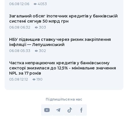
06.08 12:06
4053
Загальний обсяг іпотечних кредитів у банківській
системі сягнув 50 млрд грн
06.08 06:32
303
НБУ підвищив ставку через ризик закріплення
інфляції — Лепушинський
06.08 05:33
302
Частка непрацюючих кредитів у банківському
секторі знизилася до 12,5% - мінімальне значення
NPL за 17 років
05.08 12:12
190
Підпишіться на нас