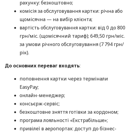
рахунку: безкоштовно;
комісія за обслуговування картки: річна або
щомісячна — на вибір клієнта;
вартість обслуговування картки: від 0 до 800
грн/міс. (щомісячний тариф); 649,50 грн/міс.
за умови річного обслуговування (7 794 грн/
рік).
До основних переваг входять
:
поповнення картки через термінали
EasyPay;
онлайн-менеджер;
консьєрж-сервіс;
безкоштовне зняття готівки за кордоном;
програма лояльності «Екстрабільше»;
привілеї в аеропортах: доступ до бізнес-