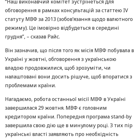
“Наш виконавчий комітет зустрінеться для
обговорення в рамках консультацій за статтею IV
статуту
МВФ
за 2013 (зобов’язання щодо валютного
режиму). Це імовірно відбудеться в середині
грудня”, – сказав Райс.
Він зазначив, що після того як місія
МВФ
побувала в
Україні у жовтні, обговорення з українською
владою продовжилися, щоб зрозуміти, чи
налаштовані вони досить рішуче, щоб впоратися з
проблемами країни.
Нагадаємо, робота останньої місії
МВФ
в Україні
завершилася 29 жовтня.
МВФ
є головним
кредитором країни. Попередня програма stand-by
завершила свою дію ще в минулому році. З тих пір
українські власті заявляють про необхідність