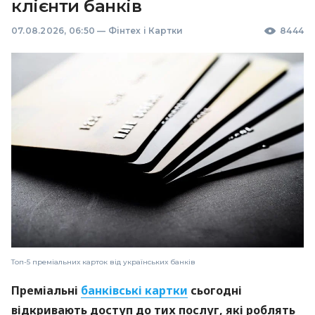
клієнти банків
07.08.2026, 06:50
—
Фінтех і Картки
8444
Топ-5 преміальних карток від українських банків
Преміальні
банківські картки
сьогодні
відкривають доступ до тих послуг, які роблять