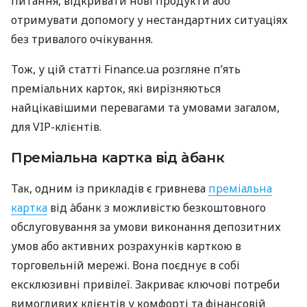
питання, відкривати нові продукти або
отримувати допомогу у нестандартних ситуаціях
без тривалого очікування.
Тож, у цій статті Finance.ua розгляне п’ять
преміальних карток, які вирізняються
найцікавішими перевагами та умовами загалом,
для VIP-клієнтів.
Преміальна картка від àбанк
Так, одним із прикладів є гривнева
преміальна
картка
від àбанк з можливістю безкоштовного
обслуговування за умови виконання депозитних
умов або активних розрахунків карткою в
торговельній мережі. Вона поєднує в собі
ексклюзивні привілеї. Закриває ключові потреби
вимогливих клієнтів у комфорті та фінансовій