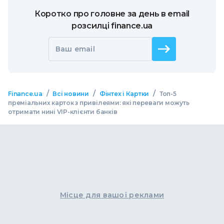
Коротко про головне за день в email
розсилці finance.ua
Ваш email
/
/
/
Finance.ua
Всі новини
Фінтех і Картки
Топ-5
преміальних карток з привілеями: які переваги можуть
отримати нині VIP-клієнти банків
Місце для вашої реклами