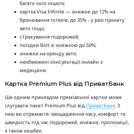
багато чого іншого;
картка Visa Infinite — знижки до 12% на
бронювання готелів, до 35% - у разі прокату
авто тощо;
страхування подорожей;
поїздки Bolt зі знижкою до 50%;
знижки на оренду авто;
необмежені консультації онлайн з
медицини.
Картка Premium Plus від ПриватБанк
Ще одним прикладом преміальної картки може
слугувати пакет Premium Plus від
ПриватБанк
. З
нею ви отримаєте: заощадження часу, комфорт та
швидкість під час подорожей, знижки, пропозиції,
а також кешбек.