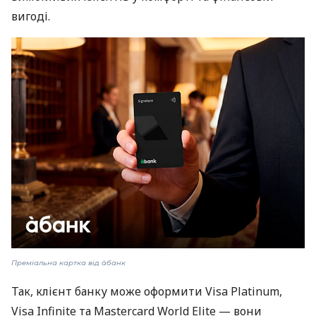
вигоді.
Преміальна картка від àбанк
Так, клієнт банку може оформити Visa Platinum,
Visa Infinite та Mastercard World Elite — вони