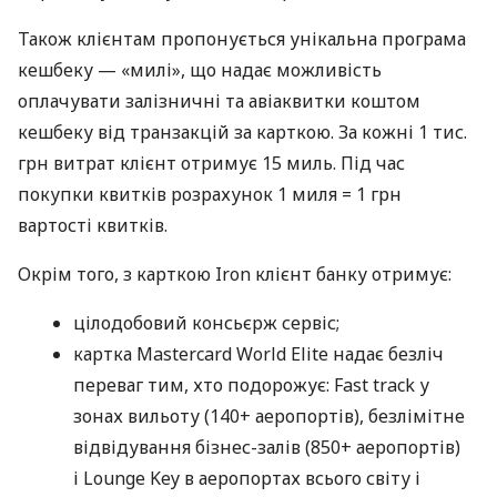
Також клієнтам пропонується унікальна програма
кешбеку — «милі», що надає можливість
оплачувати залізничні та авіаквитки коштом
кешбеку від транзакцій за карткою. За кожні 1 тис.
грн витрат клієнт отримує 15 миль. Під час
покупки квитків розрахунок 1 миля = 1 грн
вартості квитків.
Окрім того, з карткою Iron клієнт банку отримує:
цілодобовий консьєрж сервіс;
картка Mastercard World Elite надає безліч
переваг тим, хто подорожує: Fast track у
зонах вильоту (140+ аеропортів), безлімітне
відвідування бізнес-залів (850+ аеропортів)
і Lounge Key в аеропортах всього світу і