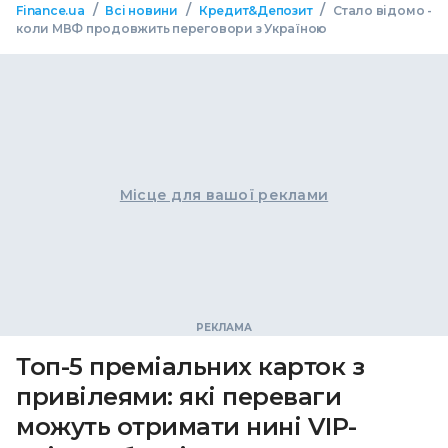
/
/
/
Finance.ua
Всі новини
Кредит&Депозит
Стало відомо -
коли МВФ продовжить переговори з Україною
Місце для вашої реклами
Топ-5 преміальних карток з
привілеями: які переваги
можуть отримати нині VIP-