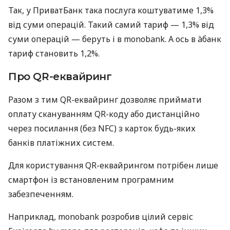
Так, у ПриватБанк така послуга коштуватиме 1,3%
від суми операцій. Такий самий тариф — 1,3% від
суми операцій — беруть і в monobank. А ось в àбанк
тариф становить 1,2%.
Про QR-еквайринг
Разом з тим QR-еквайринг дозволяє приймати
оплату скануванням QR-коду або дистанційно
через посилання (без NFC) з карток будь-яких
банків платіжних систем.
Для користування QR-еквайрингом потрібен лише
смартфон із встановленим програмним
забезпеченням.
Наприклад, monobank розробив цілий сервіс