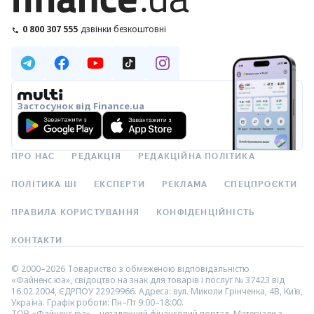
0 800 307 555
дзвінки безкоштовні
Застосунок від Finance.ua
ПРО НАС
РЕДАКЦІЯ
РЕДАКЦІЙНА ПОЛІТИКА
ПОЛІТИКА ШІ
ЕКСПЕРТИ
РЕКЛАМА
СПЕЦПРОЄКТИ
ПРАВИЛА КОРИСТУВАННЯ
КОНФІДЕНЦІЙНІСТЬ
КОНТАКТИ
© 2000–2026 Товариство з обмеженою відповідальністю
«Файненс.юа», свідоцтво на знак для товарів і послуг № 37423 від
16.02.2004, ЄДРПОУ 22929966. Адреса: вул. Миколи Грінченка, 4В, Київ,
Україна. Графік роботи: Пн–Пт 9:00–18:00.
ТОВ «Файненс.юа» – незалежний фінансовий портал. Матеріали з