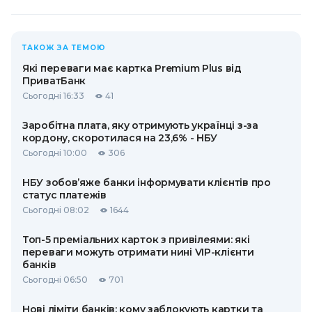
ТАКОЖ ЗА ТЕМОЮ
Які переваги має картка Premium Plus від
ПриватБанк
Сьогодні 16:33
41
Заробітна плата, яку отримують українці з-за
кордону, скоротилася на 23,6% - НБУ
Сьогодні 10:00
306
НБУ зобов’яже банки інформувати клієнтів про
статус платежів
Сьогодні 08:02
1644
Топ-5 преміальних карток з привілеями: які
переваги можуть отримати нині VIP-клієнти
банків
Сьогодні 06:50
701
Нові ліміти банків: кому заблокують картки та