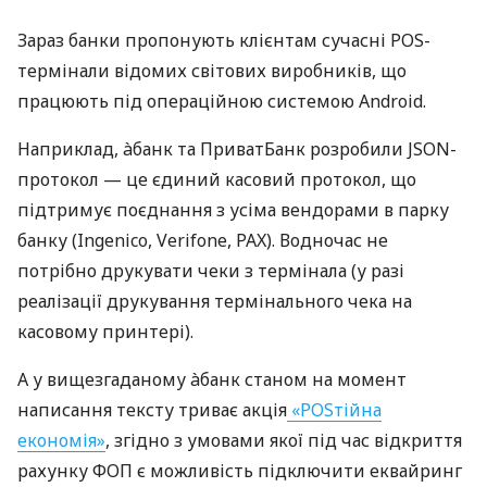
Зараз банки пропонують клієнтам сучасні POS-
термінали відомих світових виробників, що
працюють під операційною системою Android.
Наприклад, àбанк та ПриватБанк розробили JSON-
протокол — це єдиний касовий протокол, що
підтримує поєднання з усіма вендорами в парку
банку (Ingenico, Verifone, PAX). Водночас не
потрібно друкувати чеки з термінала (у разі
реалізації друкування термінального чека на
касовому принтері).
А у вищезгаданому àбанк станом на момент
написання тексту триває акція
«POSтійна
економія»
, згідно з умовами якої під час відкриття
рахунку ФОП є можливість підключити еквайринг