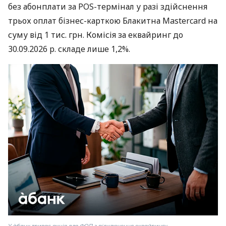
без абонплати за POS-термінал у разі здійснення
трьох оплат бізнес-карткою Блакитна Mastercard на
суму від 1 тис. грн. Комісія за еквайринг до
30.09.2026 р. складе лише 1,2%.
У àбанк триває акція для ФОП з підключення еквайрингу