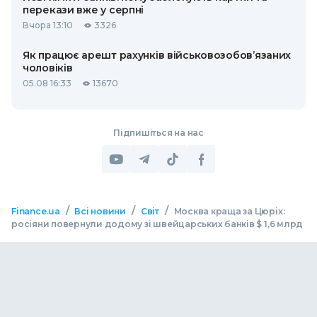
перекази вже у серпні
Вчора 13:10
3326
Як працює арешт рахунків військовозобов’язаних
чоловіків
05.08 16:33
13670
Підпишіться на нас
/
/
/
Finance.ua
Всі новини
Світ
Москва краща за Цюріх:
росіяни повернули додому зі швейцарських банків $ 1,6 млрд