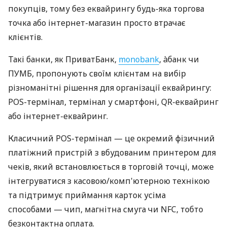
покупців, тому без еквайрингу будь-яка торгова
точка або інтернет-магазин просто втрачає
клієнтів.
Такі банки, як ПриватБанк,
monobank
, àбанк чи
ПУМБ, пропонують своїм клієнтам на вибір
різноманітні рішення для організації еквайрингу:
POS-термінал, термінал у смартфоні, QR-еквайринг
або інтернет-еквайринг.
Класичний POS-термінал — це окремий фізичний
платіжний пристрій з вбудованим принтером для
чеків, який встановлюється в торговій точці, може
інтегруватися з касовою/комп'ютерною технікою
та підтримує приймання карток усіма
способами — чип, магнітна смуга чи NFC, тобто
безконтактна оплата.