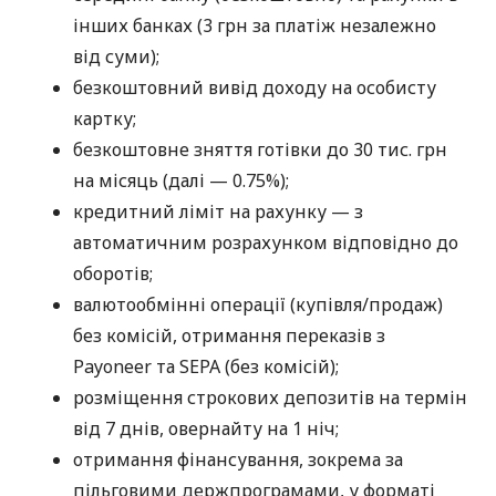
інших банках (3 грн за платіж незалежно
від суми);
безкоштовний вивід доходу на особисту
картку;
безкоштовне зняття готівки до 30 тис. грн
на місяць (далі — 0.75%);
кредитний ліміт на рахунку — з
автоматичним розрахунком відповідно до
оборотів;
валютообмінні операції (купівля/продаж)
без комісій, отримання переказів з
Payoneer та SEPA (без комісій);
розміщення строкових депозитів на термін
від 7 днів, овернайту на 1 ніч;
отримання фінансування, зокрема за
пільговими держпрограмами, у форматі