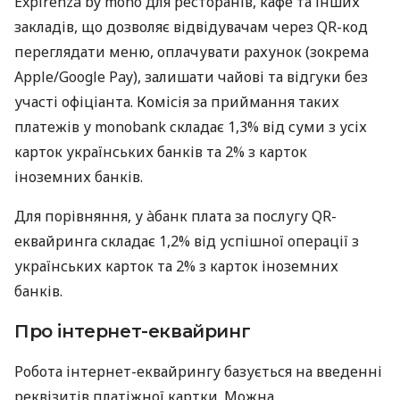
Expirenza by mono для ресторанів, кафе та інших
закладів, що дозволяє відвідувачам через QR-код
переглядати меню, оплачувати рахунок (зокрема
Apple/Google Pay), залишати чайові та відгуки без
участі офіціанта. Комісія за приймання таких
платежів у monobank складає 1,3% від суми з усіх
карток українських банків та 2% з карток
іноземних банків.
Для порівняння, у àбанк плата за послугу QR-
еквайринга складає 1,2% від успішної операції з
українських карток та 2% з карток іноземних
банків.
Про інтернет-еквайринг
Робота інтернет-еквайрингу базується на введенні
реквізитів платіжної картки. Можна