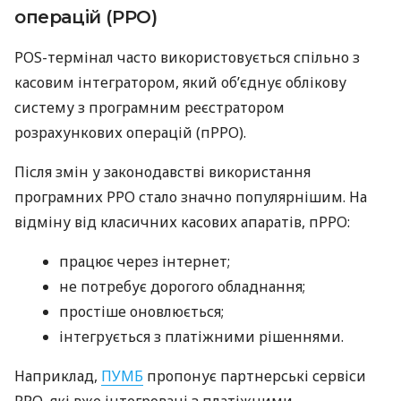
операцій (РРО)
POS-термінал часто використовується спільно з
касовим інтегратором, який об’єднує облікову
систему з програмним реєстратором
розрахункових операцій (пРРО).
Після змін у законодавстві використання
програмних РРО стало значно популярнішим. На
відміну від класичних касових апаратів, пРРО:
працює через інтернет;
не потребує дорогого обладнання;
простіше оновлюється;
інтегрується з платіжними рішеннями.
Наприклад,
ПУМБ
пропонує партнерські сервіси
РРО, які вже інтегровані з платіжними