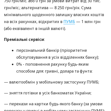
750 грн/міс. або 0 грн за умови витрат від 30 тис.
грн/міс.; альтернатива — 8 250 грн/рік. Сума
мінімального щоденного залишку власних коштів
на всіх рахунках, відкритих в
ПУМБ
— 1 млн грн
(або еквівалент в іншій валюті).
Преміальні сервіси
:
персональний банкір (пріоритетне
обслуговування в усіх відділеннях банку);
0% - поповнення рахунку будь-яким
способом для: гривні, долара та фунта:
— валютообмін у мобільному застосунку ПУМБ;
— зняття готівки в усіх банкоматах України;
— перекази на картки будь-якого банку (за умови
переказу у гривні в мобільному застосунку ПУМБ);