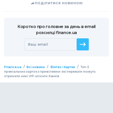
ПОДІЛИТИСЯ НОВИНОЮ
Коротко про головне за день в email
розсилці finance.ua
Ваш email
/
/
/
Finance.ua
Всі новини
Фінтех і Картки
Топ-5
преміальних карток з привілеями: які переваги можуть
отримати нині VIP-клієнти банків