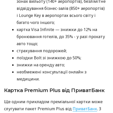
зонах вильоту (140+ аеропортів), безлімітне
відвідування бізнес-залів (850+ аеропортів)
і Lounge Key в аеропортах всього світу і
багато чого іншого;
картка Visa Infinite — знижки до 12% на
бронювання готелів, до 35% - у разі прокату
авто тощо;
страхування подорожей;
поїздки Bolt зі знижкою до 50%;
знижки на оренду авто;
необмежені консультації онлайн з
медицини.
Картка Premium Plus від ПриватБанк
Ще одним прикладом преміальної картки може
слугувати пакет Premium Plus від
ПриватБанк
. З