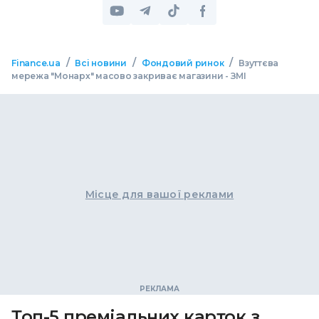
/
/
/
Finance.ua
Всі новини
Фондовий ринок
Взуттєва
мережа "Монарх" масово закриває магазини - ЗМІ
Місце для вашої реклами
Топ-5 преміальних карток з