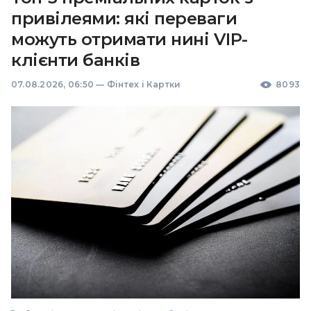
привілеями: які переваги
можуть отримати нині VIP-
клієнти банків
07.08.2026, 06:50
—
Фінтех і Картки
8093