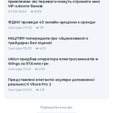
привілеями: які переваги можуть отримати нині
VIP-клієнти банків
07.08 06:50
8139
ФДМУ проведе 43 онлайн-аукціони з оренди
Сьогодні 07:32
191
НКЦПФР попередила про «ліцензованого
трейдера» без ліцензії
Сьогодні 05:33
400
Uklon придбав оператора електросамокатів e-
Wings за 97,6 млн грн
Сьогодні 02:41
209
Представлені елегантні окуляри доповненої
реальності Viture Pro 2
Сьогодні 00:54
431
Підпишіться на нас