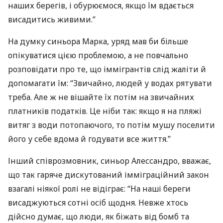
наших берегів, і обурюємося, якщо їм вдається
висадитись живими.”
На думку синьора Марка, уряд мав би більше
опікуватися цією проблемою, а не повчально
розповідати про те, що іммігрантів слід жаліти й
допомагати їм: “Звичайно, людей у водах рятувати
треба. Але ж не вішайте їх потім на звичайних
платників податків. Це ніби так: якщо я на пляжі
витяг з води потопаючого, то потім мушу поселити
його у себе вдома й годувати все життя.”
Інший співрозмовник, синьор Алессандро, вважає,
що так гаряче дискутований імміграційний закон
взагалі ніякої ролі не відіграє: “На наші береги
висаджуються сотні осіб щодня. Невже хтось
дійсно думає, що люди, як біжать від бомб та