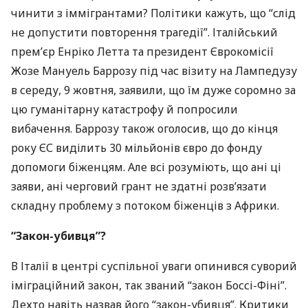
чинити з іммігрантами? Політики кажуть, що “слід
не допустити повторення трагедії”. Італійський
прем’єр Енріко Летта та президент Єврокомісії
Жозе Мануель Баррозу під час візиту на Лампедузу
в середу, 9 жовтня, заявили, що їм дуже соромно за
цю гуманітарну катастрофу й попросили
вибачення. Баррозу також оголосив, що до кінця
року ЄС виділить 30 мільйонів євро до фонду
допомоги біженцям. Але всі розуміють, що ані ці
заяви, ані черговий грант не здатні розв’язати
складну проблему з потоком біженців з Африки.
“Закон-убивця”?
В Італії в центрі суспільної уваги опинився суворий
іміграційний закон, так званий “закон Боссі-Фіні”.
Дехто навіть назвав його “закон-убивця”. Критики