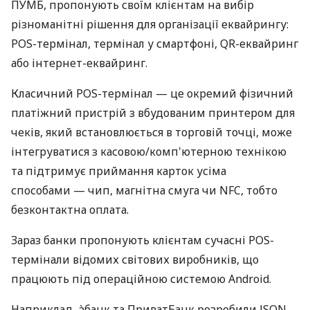
ПУМБ, пропонують своїм клієнтам на вибір
різноманітні рішення для організації еквайрингу:
POS-термінал, термінал у смартфоні, QR-еквайринг
або інтернет-еквайринг.
Класичний POS-термінал — це окремий фізичний
платіжний пристрій з вбудованим принтером для
чеків, який встановлюється в торговій точці, може
інтегруватися з касовою/комп'ютерною технікою
та підтримує приймання карток усіма
способами — чип, магнітна смуга чи NFC, тобто
безконтактна оплата.
Зараз банки пропонують клієнтам сучасні POS-
термінали відомих світових виробників, що
працюють під операційною системою Android.
Наприклад, àбанк та ПриватБанк розробили JSON-