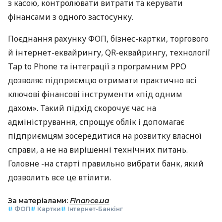
з касою, контролювати витрати та керувати
фінансами з одного застосунку.
Поєднання рахунку ФОП, бізнес-картки, торгового
й інтернет-еквайрингу, QR-еквайрингу, технології
Tap to Phone та інтеграції з програмним РРО
дозволяє підприємцю отримати практично всі
ключові фінансові інструменти «під одним
дахом». Такий підхід скорочує час на
адміністрування, спрощує облік і допомагає
підприємцям зосередитися на розвитку власної
справи, а не на вирішенні технічних питань.
Головне -на старті правильно вибрати банк, який
дозволить все це втілити.
За матеріалами:
Finance.ua
#
ФОП
#
Картки
#
Інтернет-Банкінг