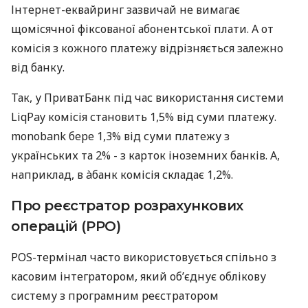
Інтернет-еквайринг зазвичай не вимагає
щомісячної фіксованої абонентської плати. А от
комісія з кожного платежу відрізняється залежно
від банку.
Так, у ПриватБанк під час використання системи
LiqPay комісія становить 1,5% від суми платежу.
monobank бере 1,3% від суми платежу з
українських та 2% - з карток іноземних банків. А,
наприклад, в àбанк комісія складає 1,2%.
Про реєстратор розрахункових
операцій (РРО)
POS-термінал часто використовується спільно з
касовим інтегратором, який об’єднує облікову
систему з програмним реєстратором