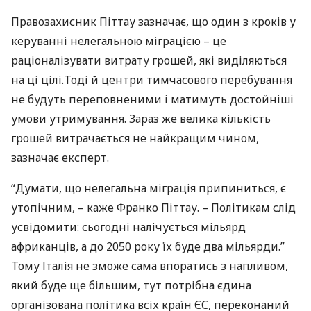
Правозахисник Піттау зазначає, що один з кроків у
керуванні нелегальною міграцією – це
раціоналізувати витрату грошей, які виділяються
на ці цілі.Тоді й центри тимчасового перебування
не будуть переповненими і матимуть достойніші
умови утримування. Зараз же велика кількість
грошей витрачається не найкращим чином,
зазначає експерт.
“Думати, що нелегальна міграція припиниться, є
утопічним, – каже Франко Піттау. – Політикам слід
усвідомити: сьогодні налічується мільярд
африканців, а до 2050 року їх буде два мільярди.”
Тому Італія не зможе сама впоратись з напливом,
який буде ще більшим, тут потрібна єдина
організована політика всіх країн ЄС, переконаний