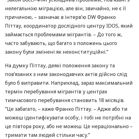
нелегальною міграцією, але він, звичайно, не є її
причиною, – зазначає в інтерв’ю DW Франко
Піттау, координатор дослідного центру
IDOS
, який
займається проблемами мігрантів. – До того ж,
часто забувають, що багато з положень цього
закону були змінені як неконституційні.”
На думку Піттау, деякі положення закону та
пов’язаних з ним законодавчих актів дійсно слід
було б виправити. Наприклад, зараз максимальний
термін перебування мігрантів у центрах
тимчасового перебування становить 18 місяців.
“Це забагато, – каже Франко Піттау. – Адже або ти
можеш ідентифікувати особу, і тобі не потрібні на
це півтора року, або не можеш. Це нераціонально –
тримати там людей стільки часу.”