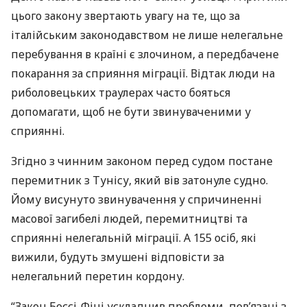
цього закону звертають увагу на те, що за
італійським законодавством не лише нелегальне
перебування в країні є злочином, а передбачене
покарання за сприяння міграції. Відтак люди на
риболовецьких траулерах часто бояться
допомагати, щоб не бути звинуваченими у
сприянні.
Згідно з чинним законом перед судом постане
перемитник з Тунісу, який вів затонуле судно.
Йому висунуто звинувачення у спричиненні
масової загибелі людей, перемитництві та
сприянні нелегальній міграції. А 155 осіб, які
вижили, будуть змушені відповісти за
нелегальний перетин кордону.
“Закон Боссі-Фіні ускладнив проблеми, пов’язані з