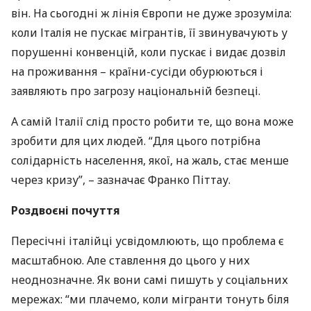
він. На сьогодні ж лінія Європи не дуже зрозуміла:
коли Італія не пускає мігрантів, її звинувачують у
порушенні конвенцій, коли пускає і видає дозвіл
на проживання – країни-сусіди обурюються і
заявляють про загрозу національній безпеці.
А самій Італії слід просто робити те, що вона може
зробити для цих людей. “Для цього потрібна
солідарність населення, якої, на жаль, стає менше
через кризу”, – зазначає Франко Піттау.
Роздвоєні почуття
Пересічні італійці усвідомлюють, що проблема є
масштабною. Але ставлення до цього у них
неоднозначне. Як вони самі пишуть у соціальних
мережах: “ми плачемо, коли мігранти тонуть біля