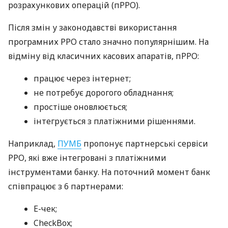
розрахункових операцій (пРРО).
Після змін у законодавстві використання
програмних РРО стало значно популярнішим. На
відміну від класичних касових апаратів, пРРО:
працює через інтернет;
не потребує дорогого обладнання;
простіше оновлюється;
інтегрується з платіжними рішеннями.
Наприклад,
ПУМБ
пропонує партнерські сервіси
РРО, які вже інтегровані з платіжними
інструментами банку. На поточний момент банк
співпрацює з 6 партнерами:
E-чек;
CheckBox;