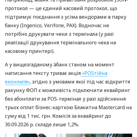
протокол — це єдиний касовий протокол, що
підтримує поєднання з усіма вендорами в парку
банку (Ingenico, Verifone, PAX). Водночас не
потрібно друкувати чеки з термінала (у разі
реалізації друкування термінального чека на
касовому принтері).
А у вищезгаданому àбанк станом на момент
написання тексту триває акція
«POSтійна
економія»
, згідно з умовами якої під час відкриття
рахунку ФОП є можливість підключити еквайринг
без абонплати за POS-термінал у разі здійснення
трьох оплат бізнес-карткою Блакитна Mastercard на
суму від 1 тис. грн. Комісія за еквайринг до
30.09.2026 р. складе лише 1,2%.