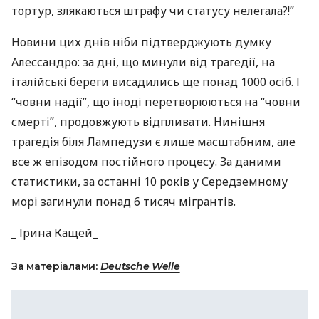
тортур, злякаються штрафу чи статусу нелегала?!”
Новини цих днів ніби підтверджують думку
Алессандро: за дні, що минули від трагедії, на
італійські береги висадились ще понад 1000 осіб. І
“човни надії”, що іноді перетворюються на “човни
смерті”, продовжують відпливати. Нинішня
трагедія біля Лампедузи є лише масштабним, але
все ж епізодом постійного процесу. За даними
статистики, за останні 10 років у Середземному
морі загинули понад 6 тисяч мігрантів.
_ Ірина Кащей_
За матеріалами:
Deutsche Welle