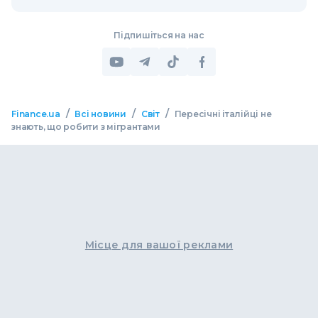
Підпишіться на нас
/
/
/
Finance.ua
Всі новини
Світ
Пересічні італійці не
знають, що робити з мігрантами
Місце для вашої реклами