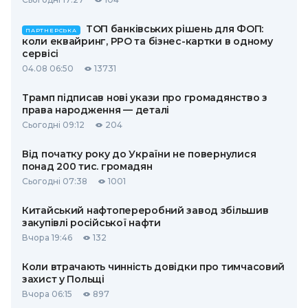
ТОП банківських рішень для ФОП:
ПАРТНЕРСЬКА
коли еквайринг, РРО та бізнес-картки в одному
сервісі
04.08 06:50
13731
Трамп підписав нові укази про громадянство з
права народження — деталі
Сьогодні 09:12
204
Від початку року до України не повернулися
понад 200 тис. громадян
Сьогодні 07:38
1001
Китайський нафтопереробний завод збільшив
закупівлі російської нафти
Вчора 19:46
132
Коли втрачають чинність довідки про тимчасовий
захист у Польщі
Вчора 06:15
897