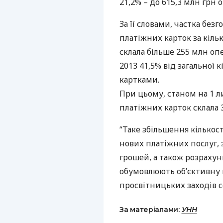
21,2% – до 615,3 млн грн о
За її словами, частка без
платіжних карток за кільк
склала більше 255 млн оп
2013 41,5% від загальної 
картками.
При цьому, станом на 1 л
платіжних карток склала 
“Таке збільшення кількост
нових платіжних послуг,
грошей, а також розрахун
обумовлюють об’єктивну 
просвітницьких заходів се
За матеріалами:
УНН