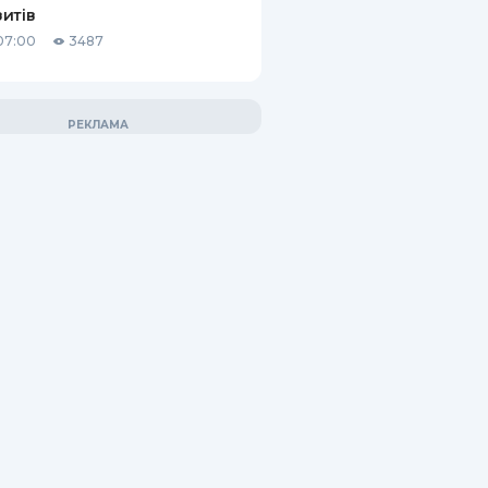
итів
07:00
3487