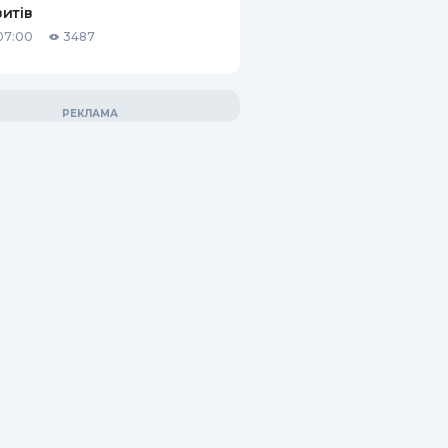
итів
07:00
3487