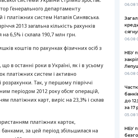
івської системи України стрімко зростає.
06.08 
тор Генерального департаменту
РЕЙТИНГ ДЕБЕТОВИХ
ПУТІВНИ
КАРТОК
СТРАХУ
 і платіжних систем Наталія Синявська.
Загал
креди
вріччя 2013 загальна кількість рахунків
ЩОМІСЯЧНИЙ ОГЛЯД
ВСІ СТРА
сягну
на 6,5% і склала 190,7 млн грн.
КЕШБЕКУ
06.08 
СТРАХОВ
ПУТІВНИКИ ПО
ишків коштів по рахунках фізичних осіб з
НБУ п
БАНКІВСЬКИХ КАРТКАХ
ВІДГУКИ
КОМПАНІ
закрі
 що в останні роки в Україні, як і в усьому
Лепу
ДОСТАВК
нок платіжних систем і активно
06.08 
і розрахунки. Так, у першому півріччі
КОНТАКТ
Частк
чним періодом 2012 року обсяг операцій,
банкі
ям платіжних карт, виріс на 23,3% і склав
до 12
за 17 
05.08 1
користанням платіжних карток,
НБУ п
банками, за цей період збільшилася на
безго