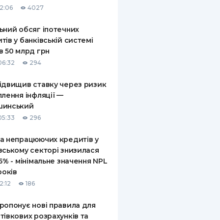
12:06
4027
ьний обсяг іпотечних
тів у банківській системі
в 50 млрд грн
06:32
294
ідвищив ставку через ризик
плення інфляції —
шинський
05:33
296
а непрацюючих кредитів у
вському секторі знизилася
,5% - мінімальне значення NPL
років
2:12
186
ропонує нові правила для
тівкових розрахунків та