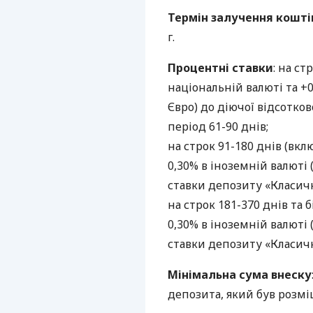
Термін залучення кошті
г.
Процентні ставки
: на ст
національній валюті та +
Євро) до діючої відсотко
період 61-90 днів;
на строк 91-180 днів (вкл
0,30% в іноземній валюті
ставки депозиту «Класичн
на строк 181-370 днів та б
0,30% в іноземній валюті
ставки депозиту «Класичн
Мінімальна сума внеску
депозита, який був розм