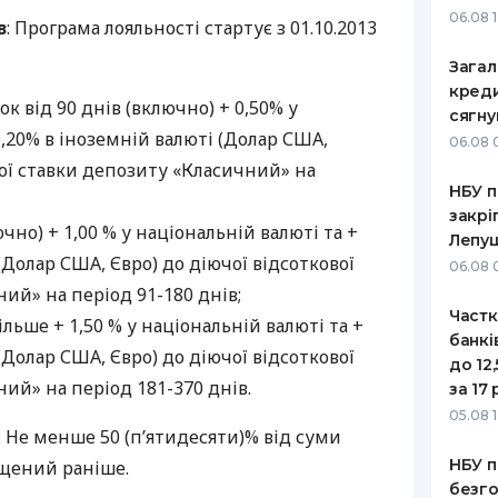
06.08 
в
: Програма лояльності стартує з 01.10.2013
Загал
креди
рок від 90 днів (включно) + 0,50% у
сягну
0,20% в іноземній валюті (Долар
США
,
06.08 
вої ставки депозиту «Класичний» на
НБУ п
закрі
ючно) + 1,00 % у національній валюті та +
Лепу
 (Долар
США
, Євро) до діючої відсоткової
06.08 
ий» на період 91-180 днів;
Частк
ільше + 1,50 % у національній валюті та +
банкі
 (Долар
США
, Євро) до діючої відсоткової
до 12
ий» на період 181-370 днів.
за 17 
05.08 1
: Не менше 50 (п’ятидесяти)% від суми
НБУ п
іщений раніше.
безго