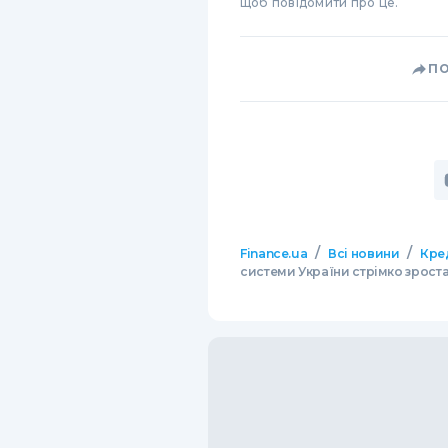
щоб повідомити про це.
П
/
/
Finance.ua
Всі новини
Кре
системи України стрімко зроста