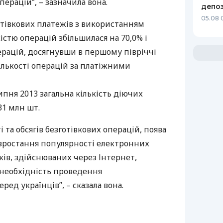
перацій”, – зазначила вона.
депоз
05.08 
готівкових платежів з використанням
істю операцій збільшилася на 70,0% і
ерацій, досягнувши в першому півріччі
кількості операцій за платіжними
ипня 2013 загальна кількість діючих
31 млн шт.
і та обсягів безготівкових операцій, поява
 зростання популярності електронних
ків, здійснюваних через Інтернет,
необхідність проведення
ред українців”, – сказала вона.