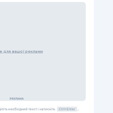
е для вашої реклами
літь необхідний текст і натисніть
Ctrl+Enter
,