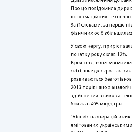
Довіра населення до банк
Про це повідомила дирек
інформаційних технологій
За її словами, за перше пі
фізичних осіб збільшилася 
У свою чергу, приріст зал
початку року склав 12%.
Крім того, вона зазначила,
світі, швидко зростає ри
розвиваються безготівков
2013 порівняно з аналогі
здійснених з використанн
близько 405 млрд грн.
“Кількість операцій з ви
емітованих українськими 