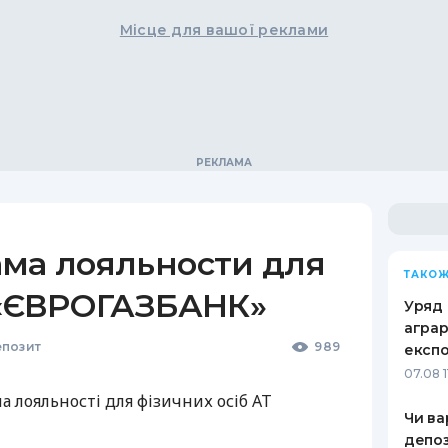
Місце для вашої реклами
ама лояльности для
ТАКОЖ
Т «ЄВРОГАЗБАНК»
Уряд 
аграр
позит
989
експ
07.08 1
ма лояльності для фізичних осіб АТ
Чи ва
депо