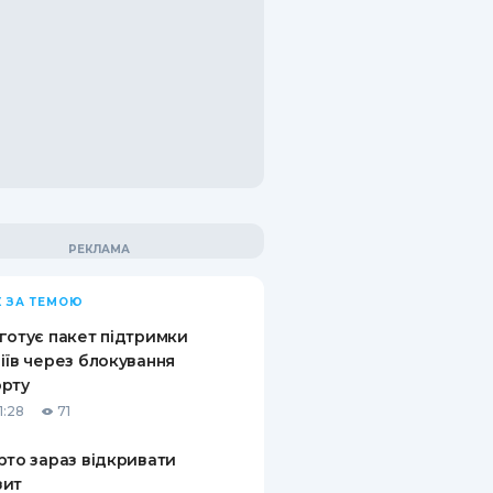
 ЗА ТЕМОЮ
готує пакет підтримки
іїв через блокування
орту
1:28
71
рто зараз відкривати
зит