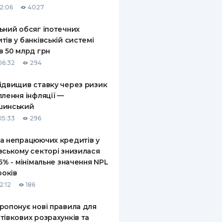
12:06
4027
КИ ПО
ВАННЮ
ьний обсяг іпотечних
тів у банківській системі
ХОВІ ПОЛІСИ
в 50 млрд грн
06:32
294
І КОМПАНІЇ
ідвищив ставку через ризик
 ПРО СТРАХОВІ
Ї
плення інфляції —
шинський
А І ОПЛАТА
05:33
296
И
а непрацюючих кредитів у
вському секторі знизилася
,5% - мінімальне значення NPL
років
2:12
186
ропонує нові правила для
тівкових розрахунків та