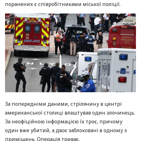
поранених є співробітниками міської поліції.
За попередніми даними, стрілянину в центрі
американської столиці влаштував один злочинець.
За неофіційною інформацією їх троє, причому
один вже убитий, а двоє заблоковані в одному з
приміщень. Операція триває.