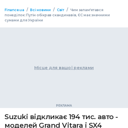
/
/
/
Finance.ua
Всі новини
Світ
Чим запам'ятався
понеділок: Путін обікрав скандинавів, ЄС має значними
сумами для України
Місце для вашої реклами
Suzuki відкликає 194 тис. авто -
моделей Grand Vitara і SX4