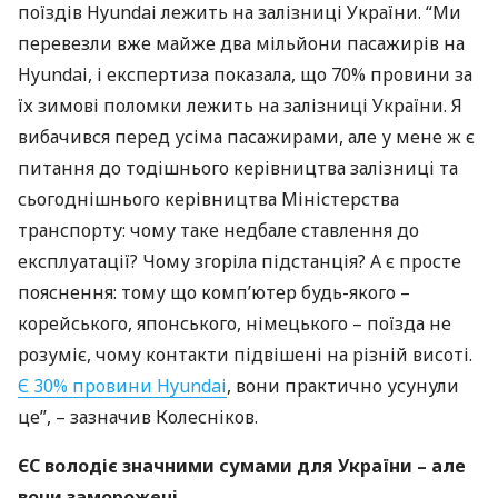
поїздів Hyundai лежить на залізниці України. “Ми
перевезли вже майже два мільйони пасажирів на
Hyundai, і експертиза показала, що 70% провини за
їх зимові поломки лежить на залізниці України. Я
вибачився перед усіма пасажирами, але у мене ж є
питання до тодішнього керівництва залізниці та
сьогоднішнього керівництва Міністерства
транспорту: чому таке недбале ставлення до
експлуатації? Чому згоріла підстанція? А є просте
пояснення: тому що комп’ютер будь-якого –
корейського, японського, німецького – поїзда не
розуміє, чому контакти підвішені на різній висоті.
Є 30% провини Hyundai
, вони практично усунули
це”, – зазначив Колесніков.
ЄС володіє значними сумами для України – але
вони заморожені