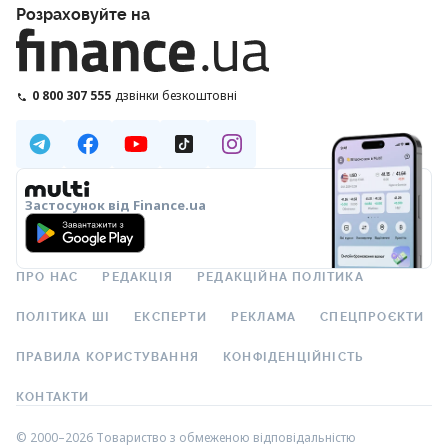
Розраховуйте на
0 800 307 555
дзвінки безкоштовні
Застосунок від Finance.ua
ПРО НАС
РЕДАКЦІЯ
РЕДАКЦІЙНА ПОЛІТИКА
ПОЛІТИКА ШІ
ЕКСПЕРТИ
РЕКЛАМА
СПЕЦПРОЄКТИ
ПРАВИЛА КОРИСТУВАННЯ
КОНФІДЕНЦІЙНІСТЬ
КОНТАКТИ
© 2000–2026 Товариство з обмеженою відповідальністю