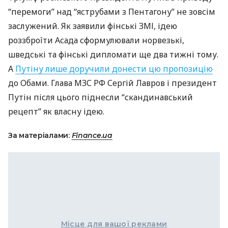
“перемоги” над “яструбами з Пентагону” не зовсім
заслужений. Як заявили фінські
ЗМІ
, ідею
роззброїти Асада сформулювали норвезькі,
шведські та фінські дипломати ще два тижні тому.
А
Путіну лише доручили донести цю пропозицію
до Обами. Глава
МЗС
РФ Сергій Лавров і президент
Путін після цього піднесли “скандинавський
рецепт” як власну ідею.
За матеріалами:
Finance.ua
Місце для вашої реклами