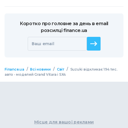
Коротко про головне за день в email
розсилці finance.ua
Ваш email
/
/
/
Finance.ua
Всі новини
Світ
Suzuki відкликає 194 тис.
авто - моделей Grand Vitara і SX4
Місце для вашої реклами