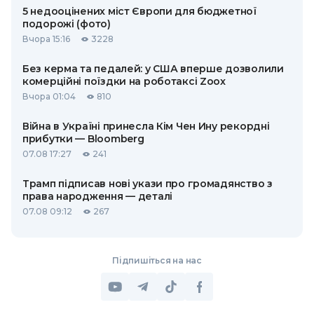
5 недооцінених міст Європи для бюджетної
подорожі (фото)
Вчора 15:16
3228
Без керма та педалей: у США вперше дозволили
комерційні поїздки на роботаксі Zoox
Вчора 01:04
810
Війна в Україні принесла Кім Чен Ину рекордні
прибутки — Bloomberg
07.08 17:27
241
Трамп підписав нові укази про громадянство з
права народження — деталі
07.08 09:12
267
Підпишіться на нас