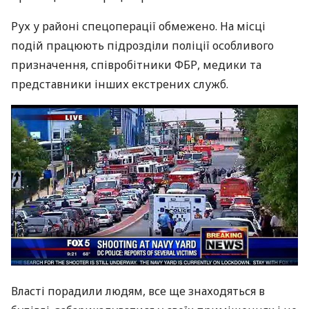
Рух у районі спецоперації обмежено. На місці
подій працюють підрозділи поліції особливого
призначення, співробітники
ФБР
, медики та
представники інших екстрених служб.
Власті порадили людям, все ще знаходяться в