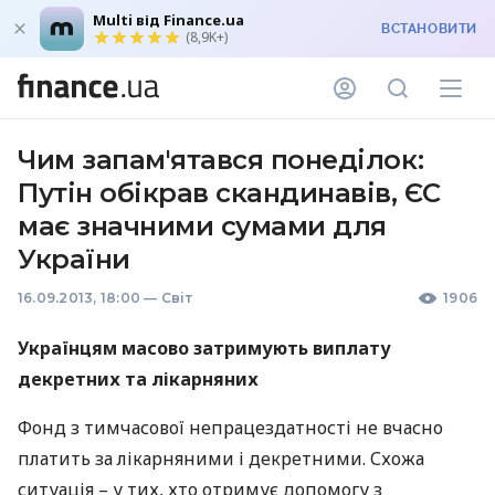
Multi від Finance.ua
ВСТАНОВИТИ
(8,9K+)
Чим запам'ятався понеділок:
Путін обікрав скандинавів, ЄС
має значними сумами для
України
16.09.2013, 18:00
—
Світ
1906
Українцям масово затримують виплату
декретних та лікарняних
Фонд з тимчасової непрацездатності не вчасно
платить за лікарняними і декретними. Схожа
ситуація – у тих, хто отримує допомогу з