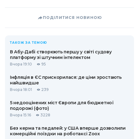
ПОДІЛИТИСЯ НОВИНОЮ
ТАКОЖ ЗА ТЕМОЮ
В Абу-Дабі створюють першу у світі судову
платформу зі штучним інтелектом
Вчора 19:10
95
Інфляція в ЄС прискорилася: де ціни зростають
найшвидше
Вчора 18:01
239
5 недооцінених міст Європи для бюджетної
подорожі (фото)
Вчора 15:16
3228
Без керма та педалей: у США вперше дозволили
комерційні поїздки на роботаксі Zoox