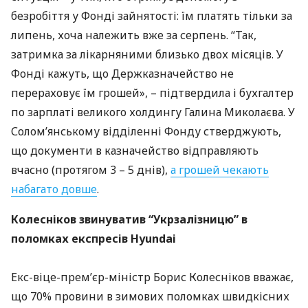
безробіття у Фонді зайнятості: їм платять тільки за
липень, хоча належить вже за серпень. “Так,
затримка за лікарняними близько двох місяців. У
Фонді кажуть, що Держказначейство не
перераховує їм грошей», – підтвердила і бухгалтер
по зарплаті великого холдингу Галина Миколаєва. У
Солом’янському відділенні Фонду стверджують,
що документи в казначейство відправляють
вчасно (протягом 3 – 5 днів),
а грошей чекають
набагато довше
.
Колесніков звинуватив “Укрзалізницю” в
поломках експресів Hyundai
Екс-віце-прем’єр-міністр Борис Колесніков вважає,
що 70% провини в зимових поломках швидкісних