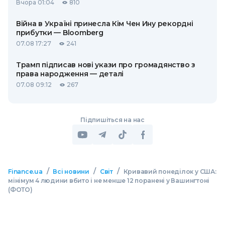
Вчора 01:04
810
Війна в Україні принесла Кім Чен Ину рекордні
прибутки — Bloomberg
07.08 17:27
241
Трамп підписав нові укази про громадянство з
права народження — деталі
07.08 09:12
267
Підпишіться на нас
/
/
/
Finance.ua
Всі новини
Світ
Кривавий понеділок у США:
мінімум 4 людини вбито і не менше 12 поранені у Вашингтоні
(ФОТО)