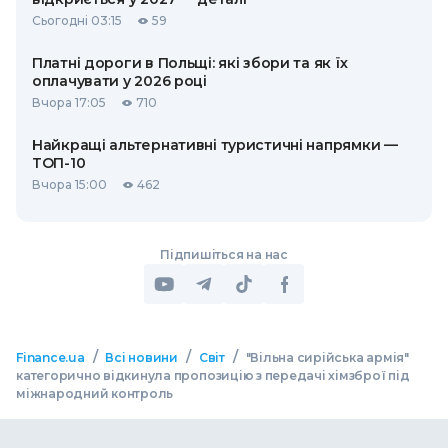
Сьогодні 03:15
59
Платні дороги в Польщі: які збори та як їх
оплачувати у 2026 році
Вчора 17:05
710
Найкращі альтернативні туристичні напрямки —
ТОП-10
Вчора 15:00
462
Підпишіться на нас
/
/
/
Finance.ua
Всі новини
Світ
"Вільна сирійська армія"
категорично відкинула пропозицію з передачі хімзброї під
міжнародний контроль