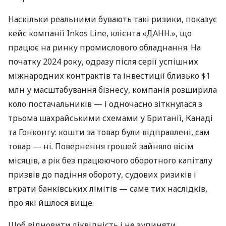
Наскільки реальними бувають такі ризики, показує
кейс компанії Inkos Line, клієнта «ДАНН.», що
працює на ринку промислового обладнання. На
початку 2024 року, одразу після серії успішних
міжнародних контрактів та інвестиції близько $1
млн у масштабування бізнесу, компанія розширила
коло постачальників — і одночасно зіткнулася з
трьома шахрайськими схемами у Британії, Канаді
та Гонконгу: кошти за товар були відправлені, сам
товар — ні. Повернення грошей зайняло вісім
місяців, а рік без працюючого оборотного капіталу
призвів до падіння обороту, судових ризиків і
втрати банківських лімітів — саме тих наслідків,
про які йшлося вище.
Щоб відновити ліквідність і не зупиняти