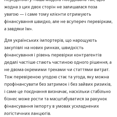
жодна з цих двох сторін не залишалася поза
увагою — і саме тому клієнти отримують
фінансування швидко, але не всупереч перевіркам,
а завдяки їм».
Для українських імпортерів, що нарощують
закупівлі на нових ринках, швидкість
фінансування і рівень перевірки контрагентів
дедалі частіше стають частиною одного рішення, а
не двома окремими треками чи статтями витрат.
Тож перевіреною угодою стає та угода, яку можна
профінансувати без затримок і без зайвих ризиків,
і саме це поєднання визначає, наскільки стабільно
бізнес може рости та масштабуватися за рахунок
фінансування імпорту в умовах ускладнених
логістичних ланцюгів.