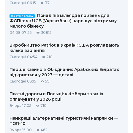
Сьогодні 06:15
37
Понад пів мільярда гривень для
ПАРТНЕРСЬКА
ФОПів: як UGB (Укргазбанк) нарощує підтримку
малого бізнесу
04.08 07:35
30813
Виробництво Patriot в Україні: США розглядають
кілька варіантів
Сьогодні 04:54
210
Перше казино в Об’єднаних Арабських Еміратах
відкриється у 2027 — деталі
Сьогодні 03:15
59
Платні дороги в Польщі: які збори та як їх
оплачувати у 2026 році
Вчора 17:05
710
Найкращі альтернативні туристичні напрямки —
ТОП-10
Вчора 15:00
462