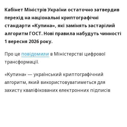
Кабінет Міністрів України остаточно затвердив
перехід на національні криптографічні
стандарти «Купина», які замінять застарілий
алгоритм ГОСТ. Нові правила набудуть чинності
1 вересня 2026 року.
Про це
повідомили
в Міністерстві цифрової
трансформації.
«Купина» — український криптографічний
алгоритм, який використовуватиметься для
захисту кваліфікованих електронних підписів
(КЕП).
Що зміниться для користувачів
Старі КЕП працюють далі. Переживати та