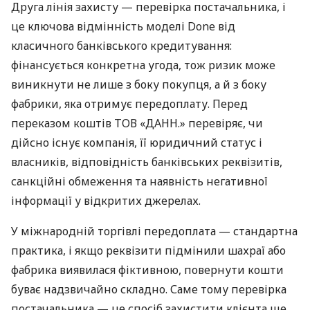
Друга лінія захисту — перевірка постачальника, і
це ключова відмінність моделі Done від
класичного банківського кредитування:
фінансується конкретна угода, тож ризик може
виникнути не лише з боку покупця, а й з боку
фабрики, яка отримує передоплату. Перед
переказом коштів ТОВ «ДАНН.» перевіряє, чи
дійсно існує компанія, її юридичний статус і
власників, відповідність банківських реквізитів,
санкційні обмеження та наявність негативної
інформації у відкритих джерелах.
У міжнародній торгівлі передоплата — стандартна
практика, і якщо реквізити підмінили шахраї або
фабрика виявилася фіктивною, повернути кошти
буває надзвичайно складно. Саме тому перевірка
постачальника — це спосіб захистити клієнта ще