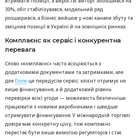
втримати позиції, а вирости: виторг збільшився на
30%, обіг стабілізувався, модельний ряд
розширився, а бізнес вийшов у нові канали збуту та
зміцнив позиції в Україні й на зовнішніх ринках.
Комплаєнс як сервіс і конкурентна
перевага
Слово «комплаєнс» часто асоціюється з
додатковими документами та затримками, але
для
Done
це передусім сервіс: клієнт отримує не
лише фінансування, а й додатковий рівень
перевірки всієї угоди — можливість безпечніше
працювати з новими виробниками і швидше
отримувати фінансування. У міжнародній торгівлі
довіра має конкретну ціну, тож комплаєнс
перестає бути лише вимогою регуляторів і стає