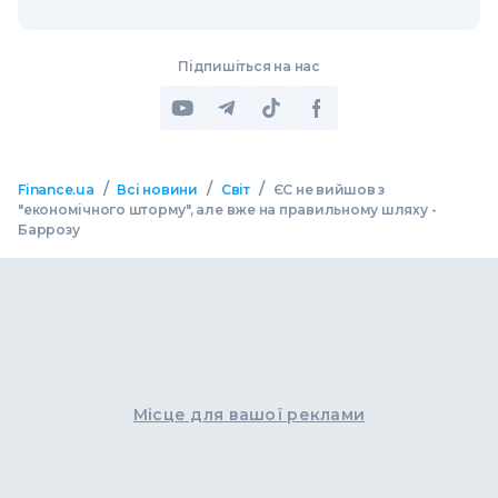
Підпишіться на нас
/
/
/
Finance.ua
Всі новини
Світ
ЄС не вийшов з
"економічного шторму", але вже на правильному шляху -
Баррозу
Місце для вашої реклами