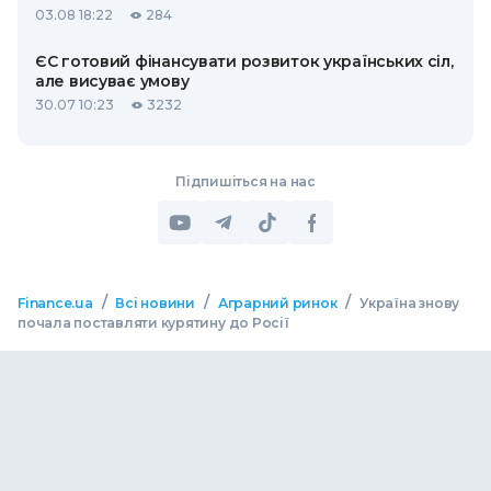
03.08 18:22
284
ЄС готовий фінансувати розвиток українських сіл,
але висуває умову
30.07 10:23
3232
Підпишіться на нас
/
/
/
Finance.ua
Всі новини
Аграрний ринок
Україна знову
почала поставляти курятину до Росії