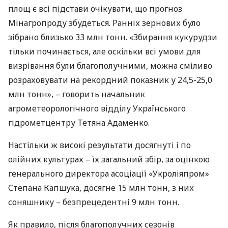
площ є всі підстави очікувати, що прогноз
Мінагропроду збудеться. Ранніх зернових було
зібрано близько 33 млн тонн. «Збирання кукурудзи
тільки починається, але оскільки всі умови для
визрівання були благополучними, можна сміливо
розраховувати на рекордний показник у 24,5-25,0
млн тонн», – говорить начальник
агрометеорологічного відділу Українського
гідрометцентру Тетяна Адаменко.
Настільки ж високі результати досягнуті і по
олійних культурах – їх загальний збір, за оцінкою
генерального директора асоціації «Укроліяпром»
Степана Капшука, досягне 15 млн тонн, з них
соняшнику – безпрецедентні 9 млн тонн.
Як правило, після благополучних сезонів