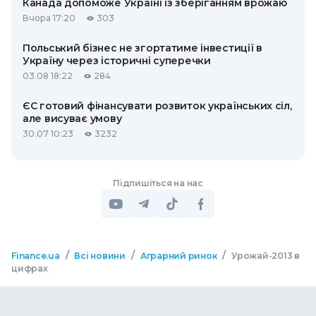
Канада допоможе Україні із зберіганням врожаю
Вчора 17:20
303
Польський бізнес не згортатиме інвестиції в
Україну через історичні суперечки
03.08 18:22
284
ЄС готовий фінансувати розвиток українських сіл,
але висуває умову
30.07 10:23
3232
Підпишіться на нас
/
/
/
Finance.ua
Всі новини
Аграрний ринок
Урожай-2013 в
цифрах