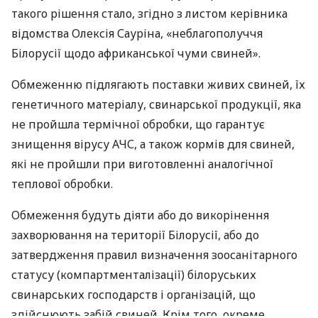
такого рішення стало, згідно з листом керівника
відомства Олексія Сауріна, «неблагополуччя
Білорусії щодо африканської чуми свиней».
Обмеженню підлягають поставки живих свиней, їх
генетичного матеріалу, свинарської продукції, яка
не пройшла термічної обробки, що гарантує
знищення вірусу
АЧС
, а також кормів для свиней,
які не пройшли при виготовленні аналогічної
теплової обробки.
Обмеження будуть діяти або до викорінення
захворювання на території Білорусії, або до
затвердження правил визначення зоосанітарного
статусу (компартменталізації) білоруських
свинарських господарств і організацій, що
здійснюють забій свиней. Крім того, окреме