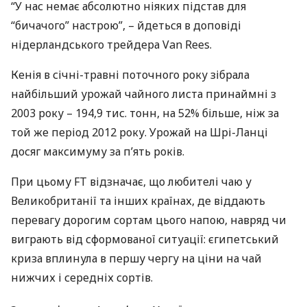
“У нас немає абсолютно ніяких підстав для
“бичачого” настрою”, – йдеться в доповіді
нідерландського трейдера Van Rees.
Кенія в січні-травні поточного року зібрала
найбільший урожай чайного листа принаймні з
2003 року – 194,9 тис. тонн, на 52% більше, ніж за
той же період 2012 року. Урожай на Шрі-Ланці
досяг максимуму за п’ять років.
При цьому FT відзначає, що любителі чаю у
Великобританії та інших країнах, де віддають
перевагу дорогим сортам цього напою, навряд чи
виграють від сформованої ситуації: єгипетський
криза вплинула в першу чергу на ціни на чай
нижчих і середніх сортів.