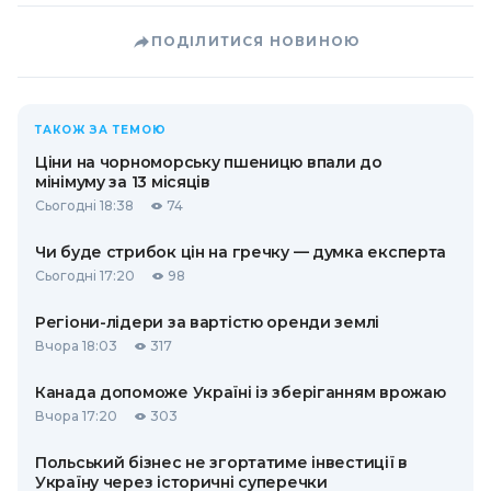
ПОДІЛИТИСЯ НОВИНОЮ
ТАКОЖ ЗА ТЕМОЮ
Ціни на чорноморську пшеницю впали до
мінімуму за 13 місяців
Сьогодні 18:38
74
Чи буде стрибок цін на гречку — думка експерта
Сьогодні 17:20
98
Регіони-лідери за вартістю оренди землі
Вчора 18:03
317
Канада допоможе Україні із зберіганням врожаю
Вчора 17:20
303
Польський бізнес не згортатиме інвестиції в
Україну через історичні суперечки