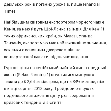
декількох років поганих урожаїв, пише Financial
Times.
Найбільшим світовим експортером чорного чаю є
Кенія, за нею йдуть Шрі-Ланка та Індія. Для Кенії і
таких африканських країн, як Малаві, Уганда і
Танзанія, експорт чаю має найважливіше значення,
оскільки є основним джерелом вільно
конвертованої валюти, відзначає видання.
Гуртові ціни на кенійський чайний лист середньої
якості (Pekoe Fanning 1) опустилися минулого
тижня до $ 2,64 за кілограм, що на 34% менше, ніж
в кінці серпня 2012 року. Трейдери очікують
подальшого зниження цін у разі збереження
кризових тенденцій в Єгипті.