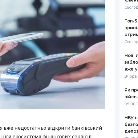
клієн
Сьогод
Топ-5
приві
отрим
Сьогод
Нові 
забло
вже у
Вчора 
Як пр
війсь
05.08 1
НБУ п
безго
я вже недостатньо відкрити банківський
депоз
 ціла екосистема фінансових сервісів: