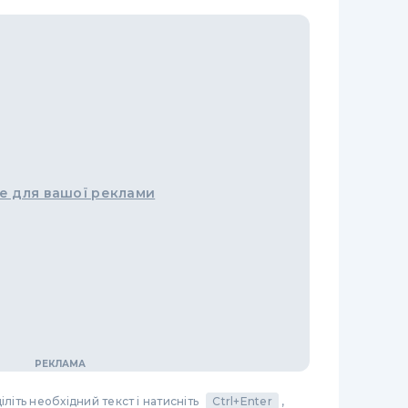
е для вашої реклами
літь необхідний текст і натисніть
Ctrl+Enter
,