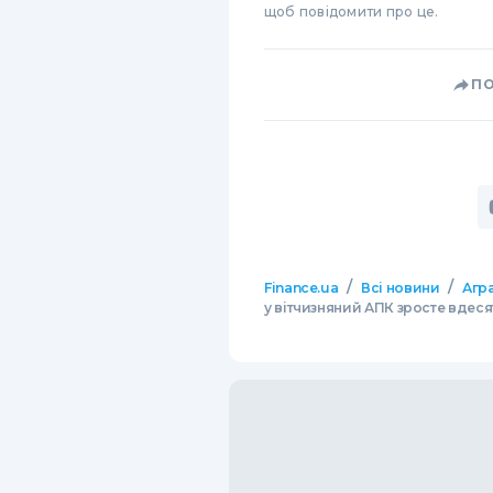
щоб повідомити про це.
П
/
/
Finance.ua
Всі новини
Агр
у вітчизняний АПК зросте вдес