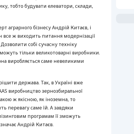
ику, тобто будувати елеватори, склади,
рт аграрного бізнесу Андрій Китаєв, і
н все ж виходить питання модернізації
 Дозволити собі сучасну техніку
можуть тільки великотоварні виробники.
рна виробляється саме невеликими
рішити держава. Так, в Україні вже
AAS
виробництво зернозбиральної
акою ж якісною, як іноземна, то
уть перевагу саме їй. А завдяки
лізинговим програмам її зможуть
азначає Андрій Китаєв.