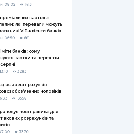
ні 08:02
1413
КИ ПО
ВАННЮ
 преміальних карток з
леями: які переваги можуть
ХОВІ ПОЛІСИ
ати нині VIP-клієнти банків
ні 06:50
681
І КОМПАНІЇ
ліміти банків: кому
 ПРО СТРАХОВІ
Ї
кують картки та перекази
 серпні
А І ОПЛАТА
13:10
3283
И
ацює арешт рахунків
ковозобов’язаних чоловіків
6:33
13558
ропонує нові правила для
тівкових розрахунків та
итів
07:00
3370