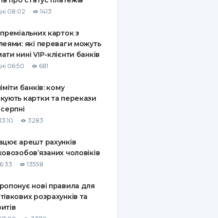
тів про статус платежів
ні 08:02
1413
 преміальних карток з
леями: які переваги можуть
ати нині VIP-клієнти банків
ні 06:50
681
ліміти банків: кому
кують картки та перекази
 серпні
13:10
3283
ацює арешт рахунків
ковозобов’язаних чоловіків
6:33
13558
ропонує нові правила для
тівкових розрахунків та
итів