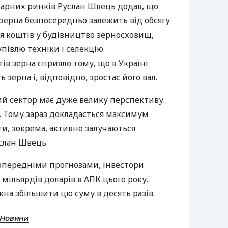
грарних ринків Руслан Швець додав, що
ерна безпосередньо залежить від обсягу
ня коштів у будівництво зерносховищ,
упівлю техніки і селекцію
в зерна сприяло тому, що в Україні
зерна і, відповідно, зростає його вал.
ий сектор має дуже велику перспективу.
. Тому зараз докладається максимум
ти, зокрема, активно залучаються
услан Швець.
попередніми прогнозами, інвестори
 мільярдів доларів в
АПК
цього року.
на збільшити цю суму в десять разів.
 Новини