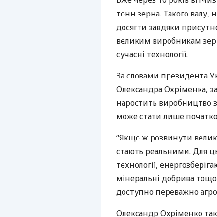
Вже через 10 років вітчи
тонн зерна. Такого валу, 
досягти завдяки присутно
великим виробникам зерн
сучасні технології.
За словами президента У
Олександра Охріменка, за
наростить виробництво зе
може стати лише початко
“Якщо ж розвинути велико
стають реальними. Для ць
технології, енергозберіга
мінеральні добрива тощо, 
доступно переважно агро
Олександр Охріменко так