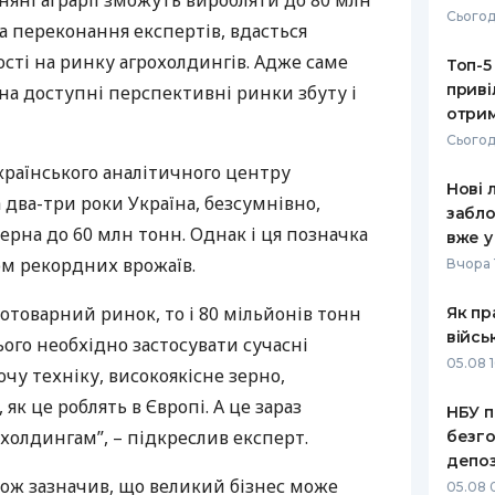
зняні аграрії зможуть виробляти до 80 млн
Сьогод
на переконання експертів, вдасться
РЕЙТИНГ ДЕБЕТОВИХ
ПУТІВНИ
КАРТОК
СТРАХУ
сті на ринку агрохолдингів. Адже саме
Топ-5
приві
а доступні перспективні ринки збуту і
ЩОМІСЯЧНИЙ ОГЛЯД
ВСІ СТРА
отрим
КЕШБЕКУ
Сьогод
СТРАХОВ
ПУТІВНИКИ ПО
країнського аналітичного центру
Нові 
БАНКІВСЬКИХ КАРТКАХ
ВІДГУКИ
 два-три роки Україна, безсумнівно,
КОМПАНІ
забло
рна до 60 млн тонн. Однак і ця позначка
вже у
ДОСТАВК
м рекордних врожаїв.
Вчора 
КОНТАКТ
товарний ринок, то і 80 мільйонів тонн
Як пр
війсь
ого необхідно застосувати сучасні
05.08 1
ючу техніку, високоякісне зерно,
як це роблять в Європі. А це зараз
НБУ п
холдингам”, – підкреслив експерт.
безго
депоз
ож зазначив, що великий бізнес може
05.08 