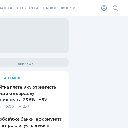
ВАННЯ
ДЕПОЗИТИ
БАНКИ
ФОРУМ
ІЛКА
ВСІ ДЕПОЗИТИ
ВСІ БАНКИ
АННЯ ЖИТЛА ВІД
ДЕПОЗИТИ В USD
ВІДГУКИ ПРО БАНКИ
 ШАХЕДІВ
ДЕПОЗИТИ В EUR
МІКРОФІНАНСОВІ
ХОВКА ЗА КОРДОН
ОРГАНІЗАЦІЇ
БОНУС ДО ДЕПОЗИТІВ
ВІДГУКИ ПРО МФО
УМОВИ АКЦІЇ
КАРТА
 ЗА ТЕМОЮ
ПИТАННЯ ТА ВІДПОВІДІ
ННА ВІНЬЄТКА
ітна плата, яку отримують
ДЕПОЗИТНИЙ КАЛЬКУЛЯТОР
нці з-за кордону,
 СПІВРОБІТНИКІВ
тилася на 23,6% - НБУ
ПУТІВНИКИ ПО
ні 10:00
257
SSISTANCE
ЗАОЩАДЖЕННЯМ
обов’яже банки інформувати
АННЯ ВІД
тів про статус платежів
Х ВИПАДКІВ