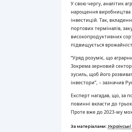
У свою чергу, аналітик а
нарощення виробництва з
інвестицій. Так, вкладен
портових терміналів, зак
високопродуктивних сорті
підвищується врожайність 
“Уряд розуміє, що аграрн
Зокрема зерновий сектор
зусиль, щоб його розвива
інвестори”, – зазначив Р
Експерт нагадав, що, за 
повинні вкласти до трьох
Проте вже до 2023-му мож
За матеріалами:
Українські