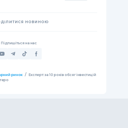
ОДІЛИТИСЯ НОВИНОЮ
Підпишіться на нас
/
арний ринок
Експерт: за 10 років обсяг інвестицій
ятеро