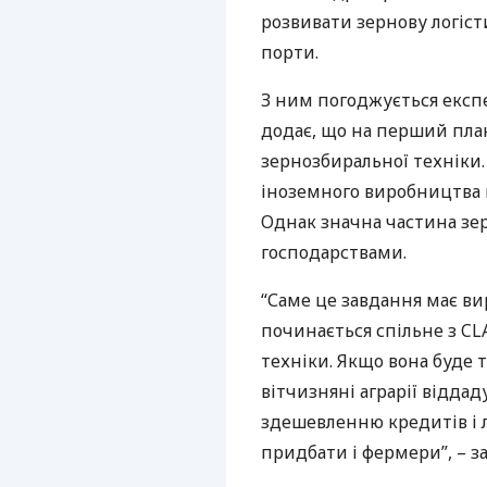
розвивати зернову логіст
порти.
З ним погоджується експе
додає, що на перший пла
зернозбиральної техніки.
іноземного виробництва 
Однак значна частина зе
господарствами.
“Саме це завдання має ви
починається спільне з
CL
техніки. Якщо вона буде т
вітчизняні аграрії віддад
здешевленню кредитів і 
придбати і фермери”, – з