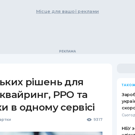
Місце для вашої реклами
ьких рішень для
ТАКОЖ
квайринг, РРО та
Зароб
украї
ки в одному сервісі
скоро
Сьогод
Картки
9317
НБУ з