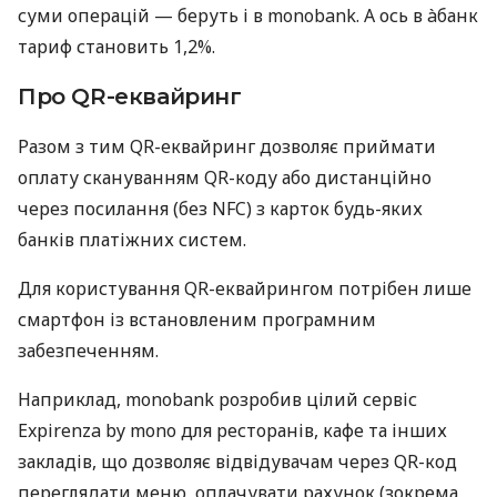
суми операцій — беруть і в monobank. А ось в àбанк
тариф становить 1,2%.
Про QR-еквайринг
Разом з тим QR-еквайринг дозволяє приймати
оплату скануванням QR-коду або дистанційно
через посилання (без NFC) з карток будь-яких
банків платіжних систем.
Для користування QR-еквайрингом потрібен лише
смартфон із встановленим програмним
забезпеченням.
Наприклад, monobank розробив цілий сервіс
Expirenza by mono для ресторанів, кафе та інших
закладів, що дозволяє відвідувачам через QR-код
переглядати меню, оплачувати рахунок (зокрема