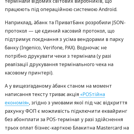
термінали відомих світових виробників, що
працюють під операційною системою Android.
Наприклад, àбанк та ПриватБанк розробили JSON-
протокол — це єдиний касовий протокол, що
підтримує поєднання з усіма вендорами в парку
банку (Ingenico, Verifone, PAX). Водночас не
потрібно друкувати чеки з термінала (у разі
реалізації друкування термінального чека на
касовому принтері).
А у вищезгаданому àбанк станом на момент
написання тексту триває акція
«POSтійна
економія»
, згідно з умовами якої під час відкриття
рахунку ФОП є можливість підключити еквайринг
без абонплати за POS-термінал у разі здійснення
трьох оплат бізнес-карткою Блакитна Mastercard на