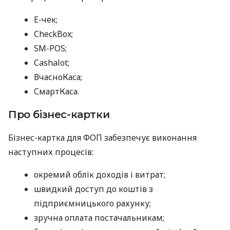
E-чек;
CheckBox;
SM-POS;
Cashalot;
ВчасноКаса;
СмартКаса.
Про бізнес-картки
Бізнес-картка для ФОП забезпечує виконання
наступних процесів:
окремий облік доходів і витрат;
швидкий доступ до коштів з
підприємницького рахунку;
зручна оплата постачальникам;