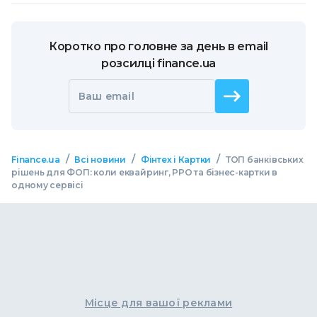
Коротко про головне за день в email
розсилці finance.ua
Ваш email
/
/
/
Finance.ua
Всі новини
Фінтех і Картки
ТОП банківських
рішень для ФОП: коли еквайринг, РРО та бізнес-картки в
одному сервісі
Місце для вашої реклами