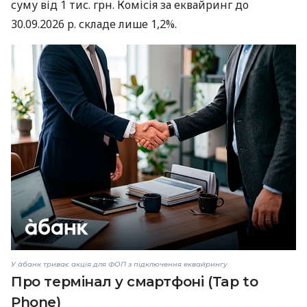
суму від 1 тис. грн. Комісія за еквайринг до
30.09.2026 р. складе лише 1,2%.
У àбанк триває акція для ФОП з підключення еквайрингу
Про термінал у смартфоні (Tap to
Phone)