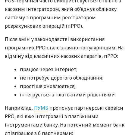
POS-термінал часто використовується спільно з
касовим інтегратором, який об’єднує облікову
систему з програмним реєстратором
розрахункових операцій (пРРО).
Після змін у законодавстві використання
програмних РРО стало значно популярнішим. На
відміну від класичних касових апаратів, пРРО:
працює через інтернет;
не потребує дорогого обладнання;
простіше оновлюється;
інтегрується з платіжними рішеннями.
Наприклад,
ПУМБ
пропонує партнерські сервіси
РРО, які вже інтегровані з платіжними
інструментами банку. На поточний момент банк
співпрацює з 6 партнерами: