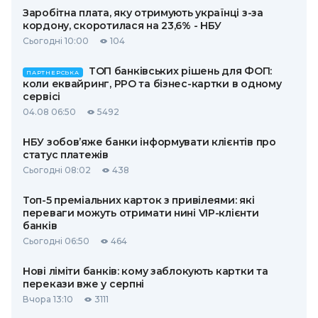
Заробітна плата, яку отримують українці з-за
кордону, скоротилася на 23,6% - НБУ
Сьогодні 10:00
104
ТОП банківських рішень для ФОП:
ПАРТНЕРСЬКА
коли еквайринг, РРО та бізнес-картки в одному
сервісі
04.08 06:50
5492
НБУ зобов’яже банки інформувати клієнтів про
статус платежів
Сьогодні 08:02
438
Топ-5 преміальних карток з привілеями: які
переваги можуть отримати нині VIP-клієнти
банків
Сьогодні 06:50
464
Нові ліміти банків: кому заблокують картки та
перекази вже у серпні
Вчора 13:10
3111