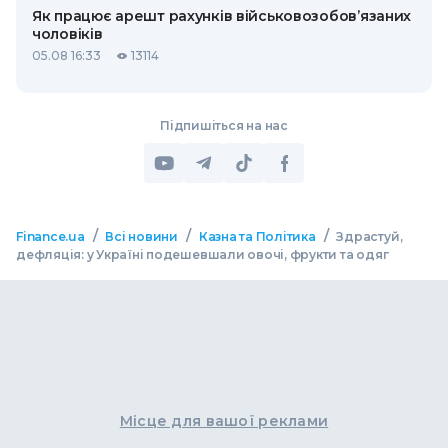
Як працює арешт рахунків військовозобов’язаних
чоловіків
05.08 16:33
13114
Підпишіться на нас
/
/
/
Finance.ua
Всі новини
Казна та Політика
Здрастуй,
дефляція: у Україні подешевшали овочі, фрукти та одяг
Місце для вашої реклами