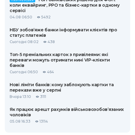
ПАРТНЕРСЬКА
коли еквайринг, РРО та бізнес-картки в одному
сервісі
04.08 06:50
5492
НБУ зобов’яже банки інформувати клієнтів про
статус платежів
Сьогодні 08:02
438
Топ-5 преміальних карток з привілеями: які
переваги можуть отримати нині VIP-клієнти
банків
Сьогодні 06:50
464
Нові ліміти банків: кому заблокують картки та
перекази вже у серпні
Вчора 13:10
3111
Як працює арешт рахунків військовозобов’язаних
чоловіків
05.08 16:33
13114