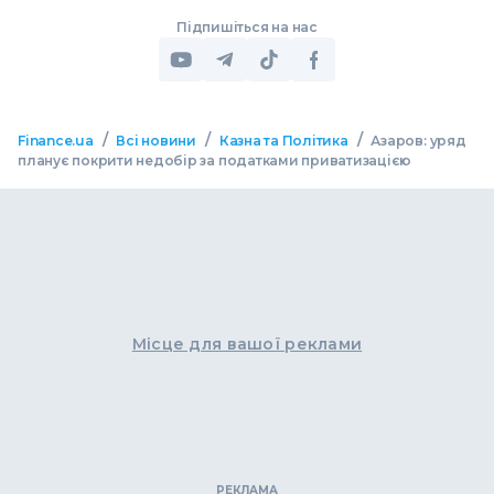
Підпишіться на нас
/
/
/
Finance.ua
Всі новини
Казна та Політика
Азаров: уряд
планує покрити недобір за податками приватизацією
Місце для вашої реклами