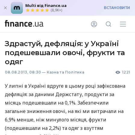
Multi від Finance.ua
ВСТАНОВИТИ
(8,9K+)
Здрастуй, дефляція: у Україні
подешевшали овочі, фрукти та
одяг
08.08.2013, 08:30
—
Казна та Політика
1221
У липні в Україні вдруге в цьому році зафіксована
дефляція: за даними Держстату, продукти за
місяць подешевшали на 0,1%. Забезпечили
загальне зниження овочі, на які ми витрачали на
6,9% менше, ніж минулого місяця, фрукти
(подешевшали на 2,2%) та одяг з взуттям