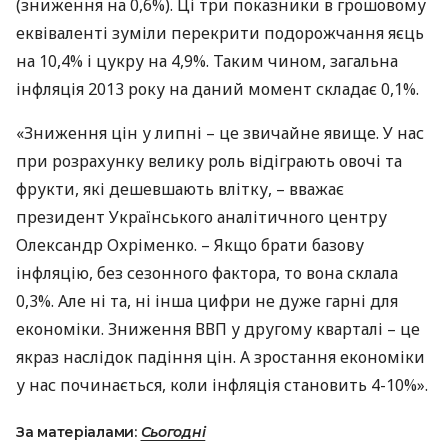
(зниження на 0,6%). Ці три показники в грошовому
еквіваленті зуміли перекрити подорожчання яєць
на 10,4% і цукру на 4,9%. Таким чином, загальна
інфляція 2013 року на даний момент складає 0,1%.
«Зниження цін у липні – це звичайне явище. У нас
при розрахунку велику роль відіграють овочі та
фрукти, які дешевшають влітку, – вважає
президент Українського аналітичного центру
Олександр Охріменко. – Якщо брати базову
інфляцію, без сезонного фактора, то вона склала
0,3%. Але ні та, ні інша цифри не дуже гарні для
економіки. Зниження
ВВП
у другому кварталі – це
якраз наслідок падіння цін. А зростання економіки
у нас починається, коли інфляція становить 4-10%».
За матеріалами:
Сьогодні