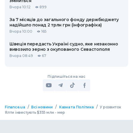
зміниться
Вчора 10:12
899
За 7 місяців до загального фонду держбюджету
надійшло понад 2 трлн грн (інфографіка)
Вчора 10:00
165
Швеція передасть Україні судно, яке незаконно
вивозило зерно з окупованого Севастополя
Вчора 08:49
67
Підпишіться на нас
/
/
/
Finance.ua
Всі новини
Казна та Політика
У розвиток
Ялти інвестують $355 млн - мер