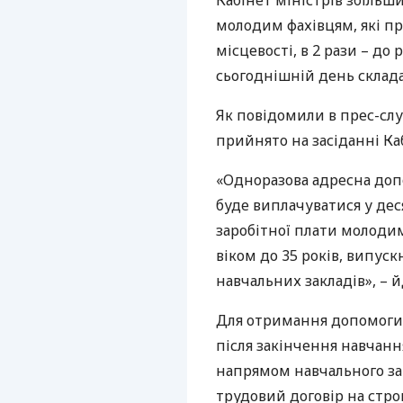
Кабінет міністрів збільш
молодим фахівцям, які п
місцевості, в 2 рази – до
сьогоднішній день складає
Як повідомили в прес-слу
прийнято на засіданні Каб
«Одноразова адресна допо
буде виплачуватися у де
заробітної плати молоди
віком до 35 років, випу
навчальних закладів», – 
Для отримання допомоги 
після закінчення навчанн
напрямом навчального зак
трудовий договір на стро