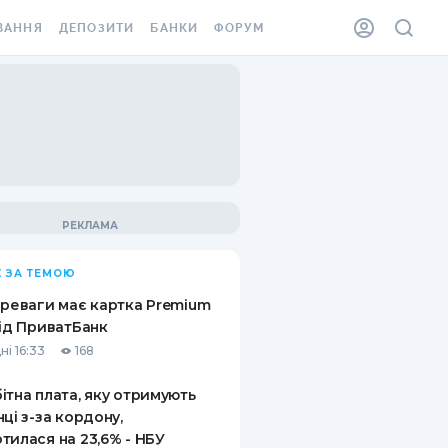
ВАННЯ
ДЕПОЗИТИ
БАНКИ
ФОРУМ
ІЛКА
ВСІ ДЕПОЗИТИ
ВСІ БАНКИ
АННЯ ЖИТЛА ВІД
ДЕПОЗИТИ В USD
ВІДГУКИ ПРО БАНКИ
 ШАХЕДІВ
ДЕПОЗИТИ В EUR
МІКРОФІНАНСОВІ
ХОВКА ЗА КОРДОН
ОРГАНІЗАЦІЇ
БОНУС ДО ДЕПОЗИТІВ
ВІДГУКИ ПРО МФО
УМОВИ АКЦІЇ
КАРТА
 ЗА ТЕМОЮ
ПИТАННЯ ТА ВІДПОВІДІ
ННА ВІНЬЄТКА
ереваги має картка Premium
ДЕПОЗИТНИЙ КАЛЬКУЛЯТОР
від ПриватБанк
 СПІВРОБІТНИКІВ
ні 16:33
168
ПУТІВНИКИ ПО
SSISTANCE
ЗАОЩАДЖЕННЯМ
ітна плата, яку отримують
нці з-за кордону,
АННЯ ВІД
тилася на 23,6% - НБУ
Х ВИПАДКІВ