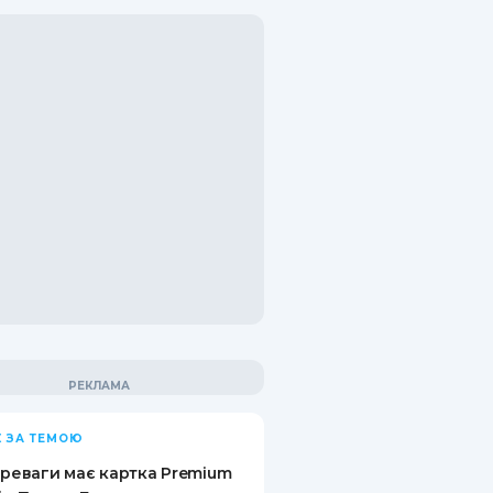
 ЗА ТЕМОЮ
ереваги має картка Premium