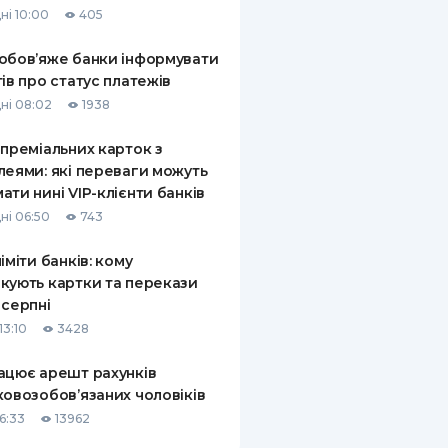
ні 10:00
405
КИ ПО
ВАННЮ
обов’яже банки інформувати
тів про статус платежів
ХОВІ ПОЛІСИ
ні 08:02
1938
І КОМПАНІЇ
 преміальних карток з
леями: які переваги можуть
 ПРО СТРАХОВІ
Ї
ати нині VIP-клієнти банків
ні 06:50
743
А І ОПЛАТА
ліміти банків: кому
И
кують картки та перекази
 серпні
13:10
3428
ацює арешт рахунків
ковозобов’язаних чоловіків
6:33
13962