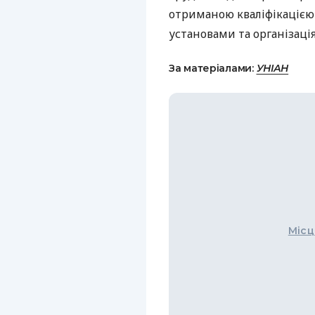
отриманою кваліфікацією
установами та організація
За матеріалами:
УНІАН
Місц