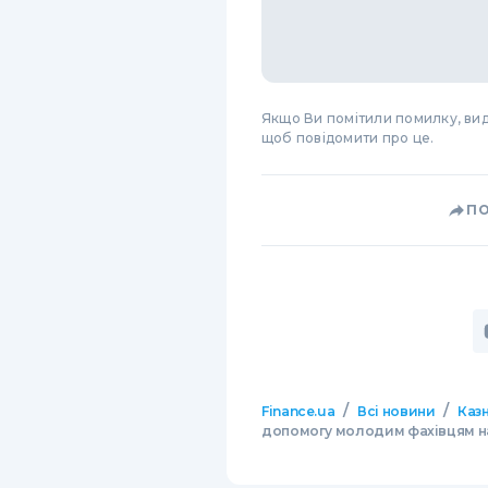
Якщо Ви помітили помилку, виді
щоб повідомити про це.
П
/
/
Finance.ua
Всі новини
Казн
допомогу молодим фахівцям на се