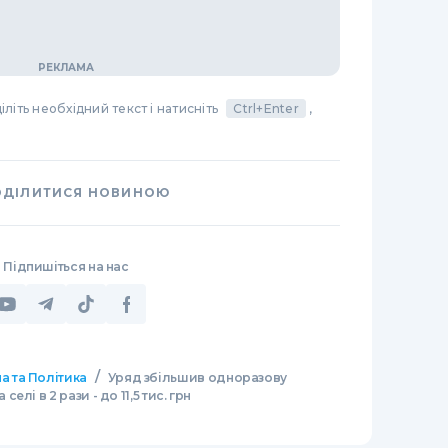
літь необхідний текст і натисніть
Ctrl+Enter
,
ОДІЛИТИСЯ НОВИНОЮ
Підпишіться на нас
/
а та Політика
Уряд збільшив одноразову
лі в 2 рази - до 11,5 тис. грн