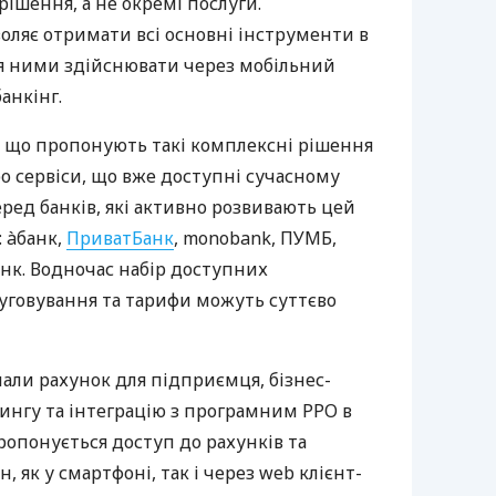
ішення, а не окремі послуги.
оляє отримати всі основні інструменти в
ня ними здійснювати через мобільний
анкінг.
 що пропонують такі комплексні рішення
ро сервіси, що вже доступні сучасному
ред банків, які активно розвивають цей
 àбанк,
ПриватБанк
, monobank, ПУМБ,
нк. Водночас набір доступних
луговування та тарифи можуть суттєво
нали рахунок для підприємця, бізнес-
рингу та інтеграцію з програмним РРО в
пропонується доступ до рахунків та
, як у смартфоні, так і через web клієнт-