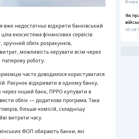
Вчора 
Як пр
війсь
я вже недостатньо відкрити банківський
05.08 1
 ціла екосистема фінансових сервісів:
 зручний облік розрахунків,
витрат, можливість керувати всім через
 паперову роботу.
дприємцю часто доводилося користуватися
й. Рахунок відкривати в одному банку,
 через інший банк, ПРРО купувати в
вести облік — додаткова програма. Така
оворів, більше комісій, складнішу
йві витрати часу.
аїнських ФОП обирають банки, які