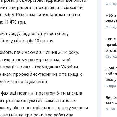
ив розмір одноразової адресної допомоги
Сьогод
рийняли рішення працювати в сільській
РЕЙТИНГ ДЕБЕТОВИХ
ПУТІВНИ
КАРТОК
СТРАХУ
 розміру 10 мінімальних зарплат, що на
НБУ з
клієн
 11 470 грн.
ЩОМІСЯЧНИЙ ОГЛЯД
ВСІ СТРА
Сьогод
КЕШБЕКУ
жбі уряду, відповідну постанову
СТРАХОВ
Топ-5
ПУТІВНИКИ ПО
інету міністрів 10 липня.
приві
БАНКІВСЬКИХ КАРТКАХ
ВІДГУКИ
КОМПАНІ
отрим
мога, починаючи з 1 січня 2014 року,
Сьогод
сятикратному розмірі мінімальної
ДОСТАВК
м працівникам – громадянам України
Нові 
КОНТАКТ
скникам професійно-технічних та вищих
забло
вже у
йдеться в повідомленні.
Вчора 
фахівці повинні протягом 6-ти місяців
Як пр
я працевлаштуватися самостійно, за
війсь
ладу або територіального органу укласти
05.08 1
к не менше три роки про роботу за