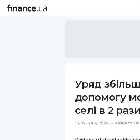
Уряд збіль
допомогу м
селі в 2 рази
16.07.2013, 19:20
—
Казна та По