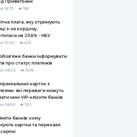
від ПриватБанк
ні 16:33
168
ітна плата, яку отримують
нці з-за кордону,
тилася на 23,6% - НБУ
ні 10:00
405
обов’яже банки інформувати
тів про статус платежів
ні 08:02
1938
 преміальних карток з
леями: які переваги можуть
ати нині VIP-клієнти банків
ні 06:50
743
ліміти банків: кому
кують картки та перекази
 серпні