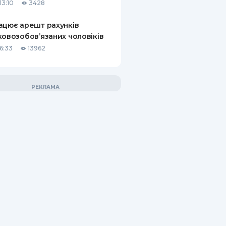
13:10
3428
ацює арешт рахунків
ковозобов’язаних чоловіків
6:33
13962