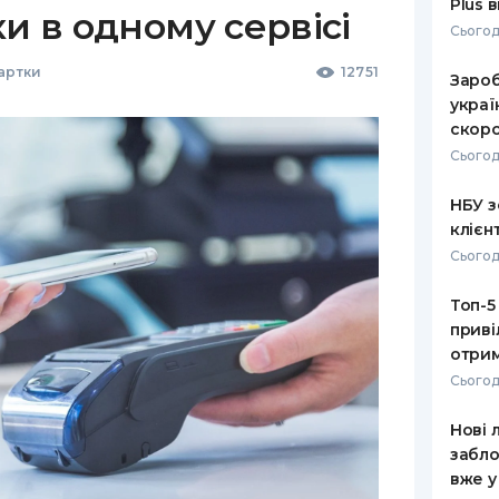
Plus 
ки в одному сервісі
Сьогод
Картки
12751
Зароб
украї
скоро
Сьогод
НБУ з
клієн
Сьогод
Топ-5
приві
отрим
Сьогод
Нові 
забло
вже у