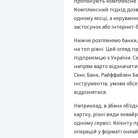
пропонують комплексне р
Комплексний підхід дозв
одному місці, а керуван
застосунок або інтернет-б
Нижче розглянемо банки,
на топ рівні. Цей огляд п
підприємцю з України. Се
напрям варто відзначити:
Сенс Банк, Райффайзен Ба
інструментів, умови обс
відрізнятися.
Наприклад, в àбанк об’єд
картку, різні види еквай
одному сервісі. Клієнту 
операцій у форматі онлайн