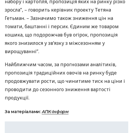
набору і картопля, пропозиція яких на ринку різко
зросла”, – говорить керівник проекту Тетяна
Гетьман. – Зазначимо також зниження цін на
томати, баштанні і персик. Єдиним же товаром
кошика, що подорожчав був огірок, пропозиція
якого знизилося у зв’язку з міжсезонням у
вирощуванні”.
Найближчим часом, за прогнозами аналітиків,
пропозиція традиційних овочів на ринку буде
продовжувати рости, що чинитиме тиск на ціни і
проводити до сезонного зниження вартості
продукції.
За матеріалами:
АПК-Інформ