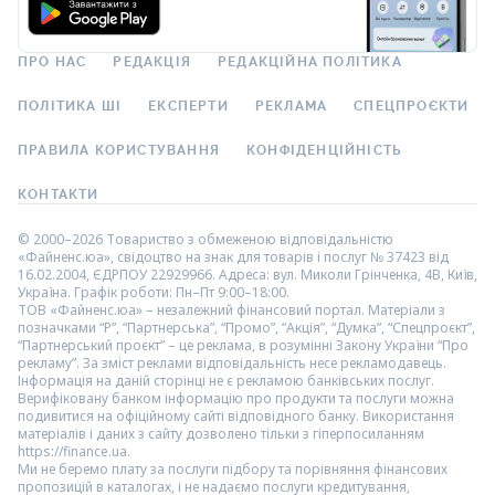
ПРО НАС
РЕДАКЦІЯ
РЕДАКЦІЙНА ПОЛІТИКА
ПОЛІТИКА ШІ
ЕКСПЕРТИ
РЕКЛАМА
СПЕЦПРОЄКТИ
ПРАВИЛА КОРИСТУВАННЯ
КОНФІДЕНЦІЙНІСТЬ
КОНТАКТИ
© 2000–2026 Товариство з обмеженою відповідальністю
«Файненс.юа», свідоцтво на знак для товарів і послуг № 37423 від
16.02.2004, ЄДРПОУ 22929966. Адреса: вул. Миколи Грінченка, 4В, Київ,
Україна. Графік роботи: Пн–Пт 9:00–18:00.
ТОВ «Файненс.юа» – незалежний фінансовий портал. Матеріали з
позначками “Р”, “Партнерська”, “Промо”, “Акція”, “Думка”, “Спецпроєкт”,
“Партнерський проєкт” – це реклама, в розумінні Закону України “Про
рекламу”. За зміст реклами відповідальність несе рекламодавець.
Інформація на даній сторінці не є рекламою банківських послуг.
Верифіковану банком інформацію про продукти та послуги можна
подивитися на офіційному сайті відповідного банку. Використання
матеріалів і даних з сайту дозволено тільки з гіперпосиланням
https://finance.ua.
Ми не беремо плату за послуги підбору та порівняння фінансових
пропозицій в каталогах, і не надаємо послуги кредитування,