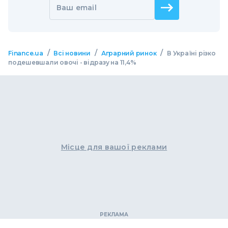
Ваш email
/
/
/
Finance.ua
Всі новини
Аграрний ринок
В Україні різко
подешевшали овочі - відразу на 11,4%
Місце для вашої реклами