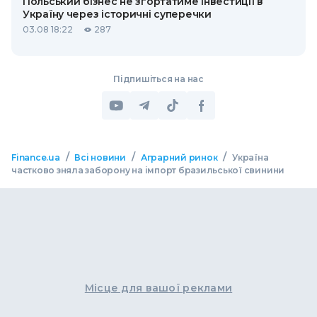
Польський бізнес не згортатиме інвестиції в
Україну через історичні суперечки
03.08 18:22
287
Підпишіться на нас
/
/
/
Finance.ua
Всі новини
Аграрний ринок
Україна
частково зняла заборону на імпорт бразильської свинини
Місце для вашої реклами