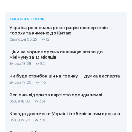
ТАКОЖ ЗА ТЕМОЮ
Україна розпочала реєстрацію експортерів
гороху та ячменю до Китаю
Сьогодні 03:25
12
Ціни на чорноморську пшеницю впали до
мінімуму за 13 місяців
Вчора 18:38
92
Чи буде стрибок цін на гречку — думка експерта
Вчора 17:20
145
Регіони-лідери за вартістю оренди землі
05.08 18:03
331
Канада допоможе Україні із зберіганням врожаю
05.08 17:20
306