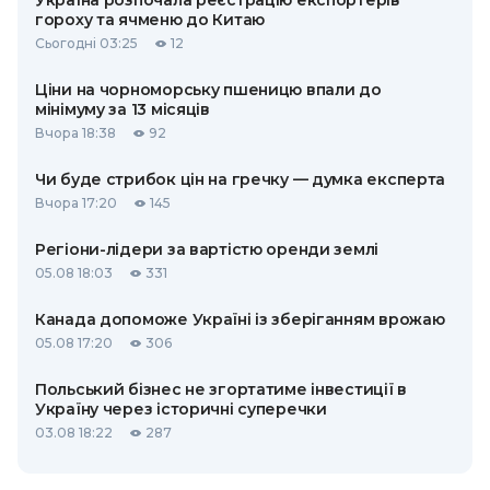
Україна розпочала реєстрацію експортерів
гороху та ячменю до Китаю
Сьогодні 03:25
12
Ціни на чорноморську пшеницю впали до
мінімуму за 13 місяців
Вчора 18:38
92
Чи буде стрибок цін на гречку — думка експерта
Вчора 17:20
145
Регіони-лідери за вартістю оренди землі
05.08 18:03
331
Канада допоможе Україні із зберіганням врожаю
05.08 17:20
306
Польський бізнес не згортатиме інвестиції в
Україну через історичні суперечки
03.08 18:22
287