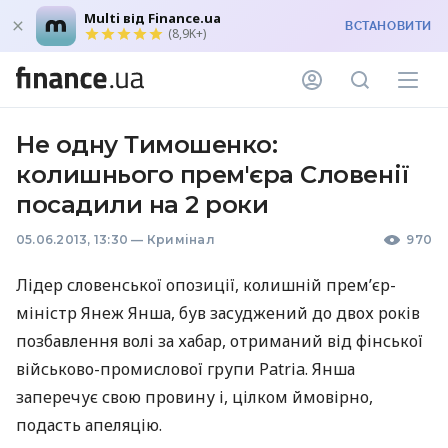
Multi від Finance.ua
ВСТАНОВИТИ
(8,9K+)
Не одну Тимошенко:
колишнього прем'єра Словенії
посадили на 2 роки
05.06.2013, 13:30
—
Кримінал
970
Лідер словенської опозиції, колишній прем’єр-
міністр Янеж Янша, був засуджений до двох років
позбавлення волі за хабар, отриманий від фінської
військово-промислової групи Patria. Янша
заперечує свою провину і, цілком ймовірно,
подасть апеляцію.