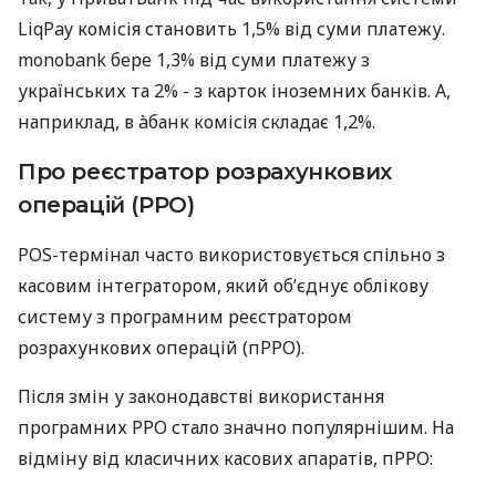
LiqPay комісія становить 1,5% від суми платежу.
monobank бере 1,3% від суми платежу з
українських та 2% - з карток іноземних банків. А,
наприклад, в àбанк комісія складає 1,2%.
Про реєстратор розрахункових
операцій (РРО)
POS-термінал часто використовується спільно з
касовим інтегратором, який об’єднує облікову
систему з програмним реєстратором
розрахункових операцій (пРРО).
Після змін у законодавстві використання
програмних РРО стало значно популярнішим. На
відміну від класичних касових апаратів, пРРО: