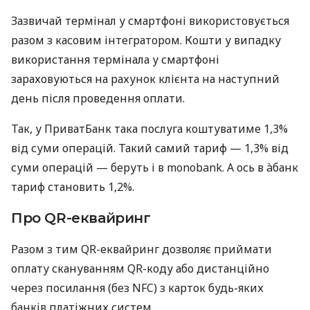
Зазвичай термінал у смартфоні використовується
разом з касовим інтегратором. Кошти у випадку
використання термінала у смартфоні
зараховуються на рахунок клієнта на наступний
день після проведення оплати.
Так, у ПриватБанк така послуга коштуватиме 1,3%
від суми операцій. Такий самий тариф — 1,3% від
суми операцій — беруть і в monobank. А ось в àбанк
тариф становить 1,2%.
Про QR-еквайринг
Разом з тим QR-еквайринг дозволяє приймати
оплату скануванням QR-коду або дистанційно
через посилання (без NFC) з карток будь-яких
банків платіжних систем.