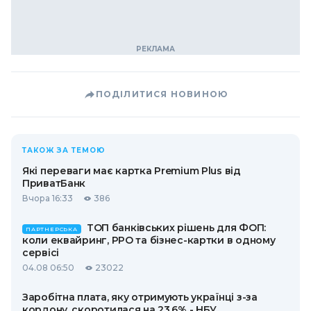
ПОДІЛИТИСЯ НОВИНОЮ
ТАКОЖ ЗА ТЕМОЮ
Які переваги має картка Premium Plus від
ПриватБанк
Вчора 16:33
386
ТОП банківських рішень для ФОП:
ПАРТНЕРСЬКА
коли еквайринг, РРО та бізнес-картки в одному
сервісі
04.08 06:50
23022
Заробітна плата, яку отримують українці з-за
кордону, скоротилася на 23,6% - НБУ