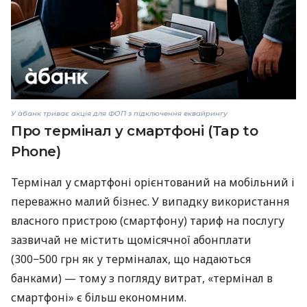
У àбанк триває акція для ФОП з підключення еквайрингу
Про термінал у смартфоні (Tap to
Phone)
Термінал у смартфоні орієнтований на мобільний і
переважно малий бізнес. У випадку використання
власного пристрою (смартфону) тариф на послугу
зазвичай не містить щомісячної абонплати
(300−500 грн як у терміналах, що надаються
банками) — тому з погляду витрат, «термінал в
смартфоні» є більш економним.