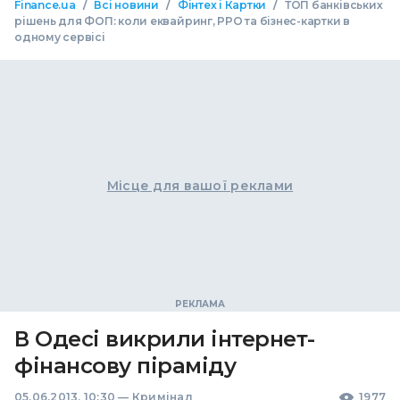
/
/
/
Finance.ua
Всі новини
Фінтех і Картки
ТОП банківських
рішень для ФОП: коли еквайринг, РРО та бізнес-картки в
одному сервісі
Місце для вашої реклами
В Одесі викрили інтернет-
фінансову піраміду
05.06.2013, 10:30
—
Кримінал
1977