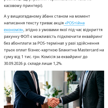
касовому принтері).
А у вищезгаданому àбанк станом на момент
написання тексту триває акція
«POSтійна
економія»
, згідно з умовами якої під час відкриття
рахунку ФОП є можливість підключити еквайринг
без абонплати за POS-термінал у разі здійснення
трьох оплат бізнес-карткою Блакитна Mastercard на
суму від 1 тис. грн. Комісія за еквайринг до
30.09.2026 р. складе лише 1,2%.