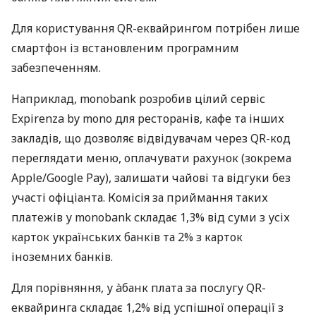
Для користування QR-еквайрингом потрібен лише
смартфон із встановленим програмним
забезпеченням.
Наприклад, monobank розробив цілий сервіс
Expirenza by mono для ресторанів, кафе та інших
закладів, що дозволяє відвідувачам через QR-код
переглядати меню, оплачувати рахунок (зокрема
Apple/Google Pay), залишати чайові та відгуки без
участі офіціанта. Комісія за приймання таких
платежів у monobank складає 1,3% від суми з усіх
карток українських банків та 2% з карток
іноземних банків.
Для порівняння, у àбанк плата за послугу QR-
еквайринга складає 1,2% від успішної операції з