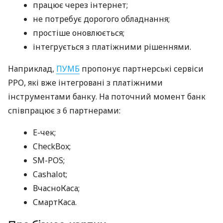
працює через інтернет;
не потребує дорогого обладнання;
простіше оновлюється;
інтегрується з платіжними рішеннями.
Наприклад,
ПУМБ
пропонує партнерські сервіси
РРО, які вже інтегровані з платіжними
інструментами банку. На поточний момент банк
співпрацює з 6 партнерами:
E-чек;
CheckBox;
SM-POS;
Cashalot;
ВчасноКаса;
СмартКаса.