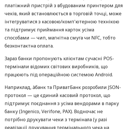
платіжний пристрій з вбудованим принтером для
чеків, який встановлюється в торговій точці, може
інтегруватися з касовою/комп'ютерною технікою
та підтримує приймання карток усіма
способами — чип, магнітна смуга чи NFC, тобто
безконтактна оплата.
Зараз банки пропонують клієнтам сучасні POS-
термінали відомих світових виробників, що
працюють під операційною системою Android.
Наприклад, àбанк та ПриватБанк розробили JSON-
протокол — це єдиний касовий протокол, що
підтримує поєднання з усіма вендорами в парку
банку (Ingenico, Verifone, PAX). Водночас не
потрібно друкувати чеки з термінала (у разі
реалізації друкування термінального чека на