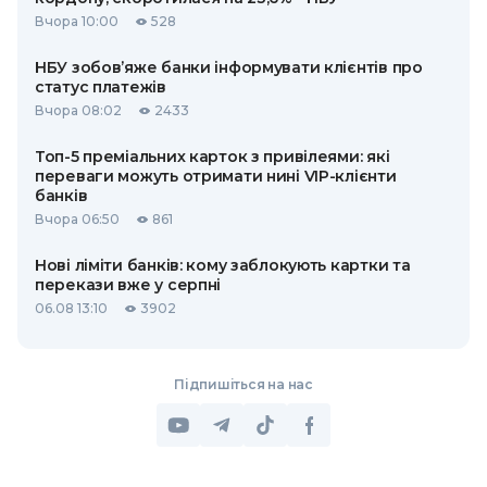
Вчора 10:00
528
НБУ зобов’яже банки інформувати клієнтів про
статус платежів
Вчора 08:02
2433
Топ-5 преміальних карток з привілеями: які
переваги можуть отримати нині VIP-клієнти
банків
Вчора 06:50
861
Нові ліміти банків: кому заблокують картки та
перекази вже у серпні
06.08 13:10
3902
Підпишіться на нас