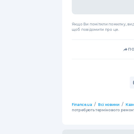
Якщо Ви помітили помилку, виді
щоб повідомити про це.
П
/
/
Finance.ua
Всі новини
Казн
потребують термінового ремон