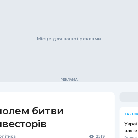
Місце для вашої реклами
 полем битви
ТАКОЖ
нвесторів
Украї
альте
олітика
2519
Вчора 