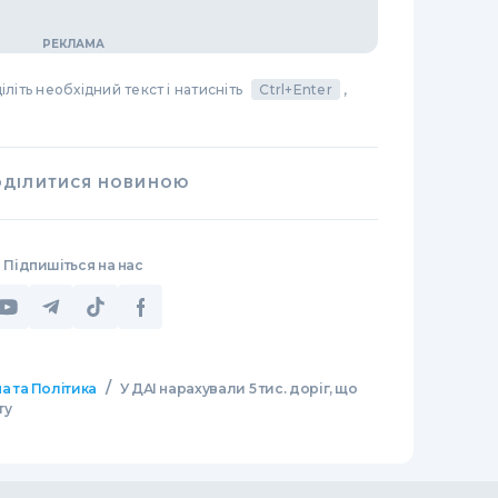
літь необхідний текст і натисніть
Ctrl+Enter
,
ОДІЛИТИСЯ НОВИНОЮ
Підпишіться на нас
/
а та Політика
У ДАІ нарахували 5 тис. доріг, що
ту