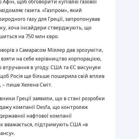
о Афін, щоб обговорити купівлю газової
овідомляє газета. «Газпром», який
иродного газу для Греції, запропонував
оку, хоча інсайдери стверджують, що
шиться на 750 млн євро.
оворів з Самарасом Міллер дав зрозуміти,
 взяти на себе керівництво корпорацією,
о втручання в угоду.
США
та ЄС висунули
щоб Росія ще більше поширила свій вплив
 – пише Хелена Сміт.
вники Греції заявили, що в стані розробки
дажу компанії Desfa, що контролює
державної нафтової компанії
 як вважається, підтримують
США
«в
ансу».