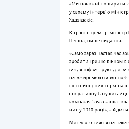
«Ми повинні поширити зві
у своєму інтерв’ю мініст
Хадзідакіс.
В травні прем’єр-міністр 
Пекіна, пише видання.
«Саме зараз настав час аз
зробити Грецію вікном в 
галузі інфраструктури з
пасажирською гаванню Єв
контейнерних терміналів
оперативну базу китайців
компанія Cosco заплатила
них у 2010 році», – йдеться
Минулого тижня настала ч