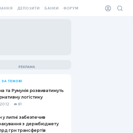
ВАННЯ
ДЕПОЗИТИ
БАНКИ
ФОРУМ
ІЛКА
ВСІ ДЕПОЗИТИ
ВСІ БАНКИ
АННЯ ЖИТЛА ВІД
ДЕПОЗИТИ В USD
ВІДГУКИ ПРО БАНКИ
 ШАХЕДІВ
ДЕПОЗИТИ В EUR
МІКРОФІНАНСОВІ
ХОВКА ЗА КОРДОН
ОРГАНІЗАЦІЇ
БОНУС ДО ДЕПОЗИТІВ
ВІДГУКИ ПРО МФО
УМОВИ АКЦІЇ
КАРТА
 ЗА ТЕМОЮ
ПИТАННЯ ТА ВІДПОВІДІ
ННА ВІНЬЄТКА
на та Румунія розвиватимуть
ДЕПОЗИТНИЙ КАЛЬКУЛЯТОР
рнативну логістику
 СПІВРОБІТНИКІВ
20:12
81
ПУТІВНИКИ ПО
SSISTANCE
ЗАОЩАДЖЕННЯМ
н у липні забезпечив
рахування з держбюджету
АННЯ ВІД
млрд грн трансфертів
Х ВИПАДКІВ