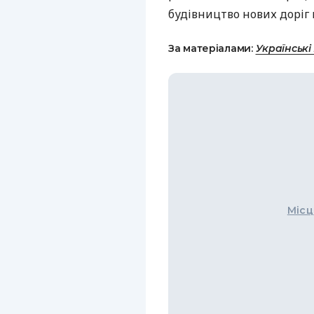
будівництво нових доріг 
За матеріалами:
Українські
Місц