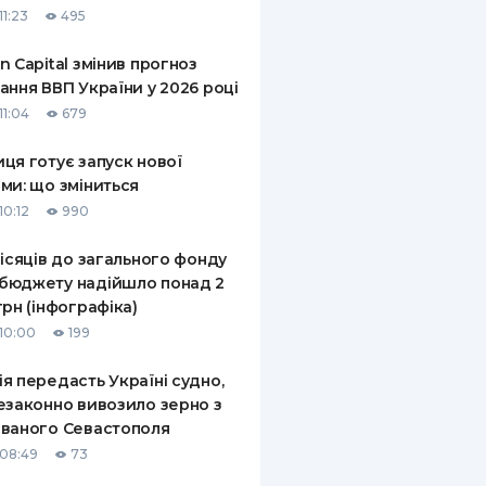
11:23
495
КИ ПО
ВАННЮ
n Capital змінив прогноз
ання ВВП України у 2026 році
ХОВІ ПОЛІСИ
11:04
679
І КОМПАНІЇ
ця готує запуск нової
ми: що зміниться
 ПРО СТРАХОВІ
Ї
10:12
990
А І ОПЛАТА
місяців до загального фонду
бюджету надійшло понад 2
И
грн (інфографіка)
10:00
199
я передасть Україні судно,
езаконно вивозило зерно з
ваного Севастополя
08:49
73