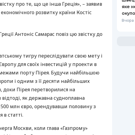
Швеці
стку про те, що це інша Греція», – заявив
яке н
р економічного розвитку країни Костіс
окупо
Вчора 
Греції Антоніс Самарас повіз цю звістку до
іатському тигру переслідувати свою мету і
Європу для своїх інвестицій у проекти в
а межами порту Пірея. Будучи найбільшою
ропи і одним з її десяти найбільших
, доки Пірея перетворилися на
 відтоді, як державна судноплавна
 500 млн євро, орендувавши половину з
 в статті.
ерга Москви, коли глава «Газпрому»