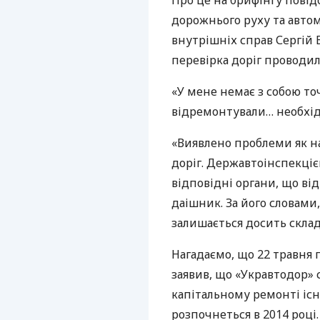
Про це на брифінгу пові
дорожнього руху та авто
внутрішніх справ Сергій 
перевірка доріг проводила
«У мене немає з собою то
відремонтували… необхідн
«Виявлено проблеми як на 
доріг. Державтоінспекціє
відповідні органи, що від
даішник. За його словами,
залишається досить скла
Нагадаємо, що 22 травня 
заявив, що «Укравтодор» 
капітальному ремонті існ
розпочнеться в 2014 році.