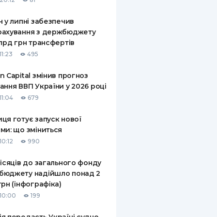
н у липні забезпечив
рахування з держбюджету
млрд грн трансфертів
11:23
495
n Capital змінив прогноз
ання ВВП України у 2026 році
11:04
679
ця готує запуск нової
ми: що зміниться
10:12
990
місяців до загального фонду
бюджету надійшло понад 2
грн (інфографіка)
10:00
199