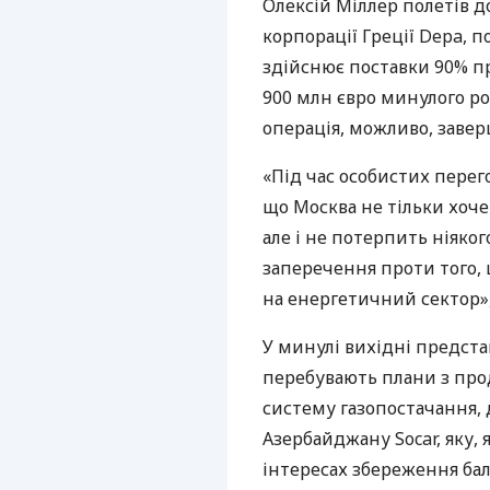
Олексій Міллер полетів д
корпорації Греції Depa, п
здійснює поставки 90% пр
900 млн євро минулого р
операція, можливо, завер
«Під час особистих перег
що Москва не тільки хоче
але і не потерпить ніяког
заперечення проти того, 
на енергетичний сектор»,
У минулі вихідні предста
перебувають плани з про
систему газопостачання, 
Азербайджану Socar, яку,
інтересах збереження бал