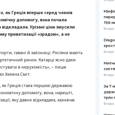
Мінфі
го, як Греція вперше серед членів
пере
омічну допомогу, вона почала
19,6 
 відкладала. Урізані ціни змусили
Вчора 
аму приватизації «зрадою», а не
Drago
зрост
орти, гавані й залізниці. Росіяни мають
Вчора 
ргетичний ринок. Катарці ясно дали
Митни
естувати в нерухомість», – пише
систе
n Хелена Сміт.
Вчора 
о, як Греція стала першою державою
За 7 
держ
кономічну допомогу, вона, нарешті,
трлн 
ації, яку давно відкладала, зазначає
Вчора 