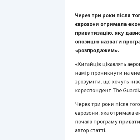
Через три роки після то
єврозони отримала екон
приватизацію, яку давно
опозицію назвати прогр
«розпродажем».
«Китайців цікавлять аероп
намір проникнути на ене
зрозуміти, що хочуть інв
кореспондент The Guardia
Через три роки після тог
єврозони, яка отримала е
почала програму приватиз
автор статті.