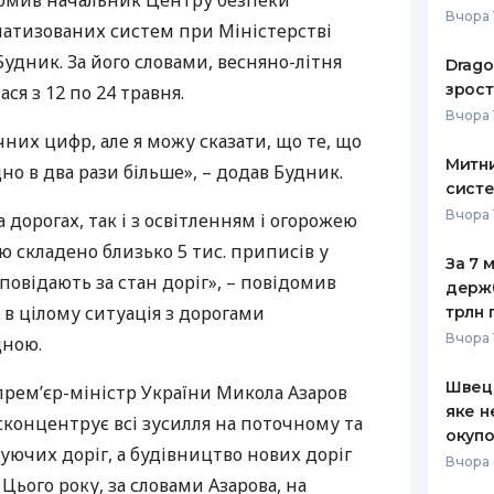
домив начальник Центру безпеки
Вчора 
матизованих систем при Міністерстві
РЕЙТИНГ ДЕБЕТОВИХ
ПУТІВНИ
КАРТОК
СТРАХУ
Будник. За його словами, весняно-літня
Drago
зрост
ся з 12 по 24 травня.
ЩОМІСЯЧНИЙ ОГЛЯД
ВСІ СТРА
Вчора 
КЕШБЕКУ
чних цифр, але я можу сказати, що те, що
СТРАХОВ
Митни
ПУТІВНИКИ ПО
о в два рази більше», – додав Будник.
систе
БАНКІВСЬКИХ КАРТКАХ
ВІДГУКИ
КОМПАНІ
Вчора 
дорогах, так і з освітленням і огорожею
ю складено близько 5 тис. приписів у
ДОСТАВК
За 7 
повідають за стан доріг», – повідомив
держ
КОНТАКТ
 в цілому ситуація з дорогами
трлн 
Вчора 
дною.
Швеці
прем’єр-міністр України Микола Азаров
яке н
сконцентрує всі зусилля на поточному та
окупо
уючих доріг, а будівництво нових доріг
Вчора 
 Цього року, за словами Азарова, на