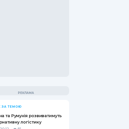
 ЗА ТЕМОЮ
на та Румунія розвиватимуть
рнативну логістику
20:12
81