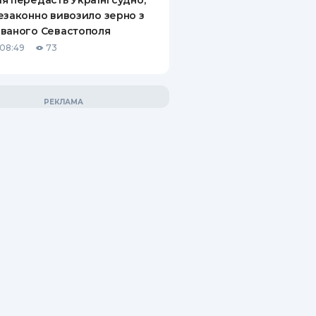
я передасть Україні судно,
езаконно вивозило зерно з
ваного Севастополя
08:49
73