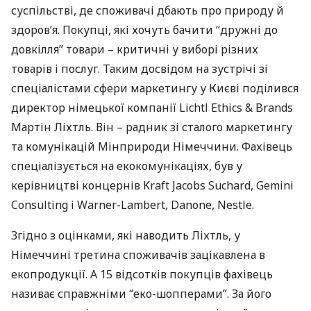
суспільстві, де споживачі дбають про природу й
здоров’я. Покупці, які хочуть бачити “дружні до
довкілля” товари – критичні у виборі різних
товарів і послуг. Таким досвідом на зустрічі зі
спеціалістами сфери маркетингу у Києві поділився
директор німецької компанії Lichtl Ethics & Brands
Мартін Ліхтль. Він – радник зі сталого маркетингу
та комунікацій Мінприроди Німеччини. Фахівець
спеціалізується на екокомунікаціях, був у
керівництві концернів Kraft Jacobs Suchard, Gemini
Consulting і Warner-Lambert, Danone, Nestle.
Згідно з оцінками, які наводить Ліхтль, у
Німеччині третина споживачів зацікавлена в
екопродукції. А 15 відсотків покупців фахівець
називає справжніми “еко-шопперами”. За його