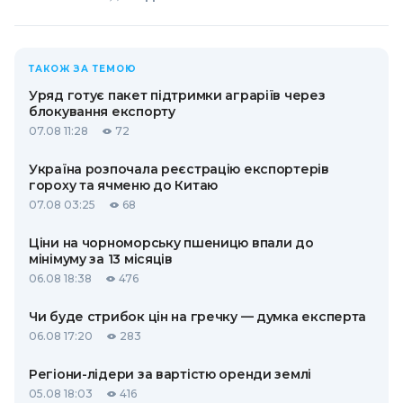
ТАКОЖ ЗА ТЕМОЮ
Уряд готує пакет підтримки аграріїв через
блокування експорту
07.08 11:28
72
Україна розпочала реєстрацію експортерів
гороху та ячменю до Китаю
07.08 03:25
68
Ціни на чорноморську пшеницю впали до
мінімуму за 13 місяців
06.08 18:38
476
Чи буде стрибок цін на гречку — думка експерта
06.08 17:20
283
Регіони-лідери за вартістю оренди землі
05.08 18:03
416