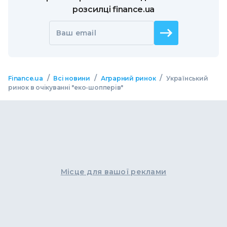
розсилці finance.ua
Ваш email
/
/
/
Finance.ua
Всі новини
Аграрний ринок
Український
ринок в очікуванні "еко-шопперів"
Місце для вашої реклами