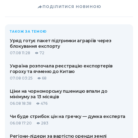
ПОДІЛИТИСЯ НОВИНОЮ
ТАКОЖ ЗА ТЕМОЮ
Уряд готує пакет підтримки аграріїв через
блокування експорту
07.08 11:28
72
Україна розпочала реєстрацію експортерів
гороху та ячменю до Китаю
07.08 03:25
68
Ціни на чорноморську пшеницю впали до
мінімуму за 13 місяців
06.08 18:38
476
Чи буде стрибок цін на гречку — думка експерта
06.08 17:20
283
Регіони-лідери за вартістю оренди землі