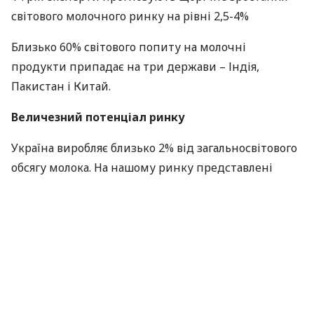
світового молочного ринку на рівні 2,5-4%
Близько 60% світового попиту на молочні
продукти припадає на три держави – Індія,
Пакистан і Китай.
Величезний потенціал ринку
Україна виробляє близько 2% від загальносвітового
обсягу молока. На нашому ринку представлені
великі мультинаціональні компанії, в тому числі
Лакталіс, Данон і ПепсіКо.
Згідно з даними статистики, в Україні в 2012 році
було вироблено 11,318 тис. тонн молока. Прогнози
на 2013 рік – 11,729 тис. тонн.
Україна, як і інші ринки
СНД
, має величезні