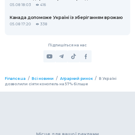
05.08 18:03
416
Канада допоможе Україні із зберіганням врожаю
05.08 17:20
338
Підпишіться на нас
/
/
/
Finance.ua
Всі новини
Аграрний ринок
В Україні
дозволили сіяти конопель на 57% більше
Місце для вашої реклами