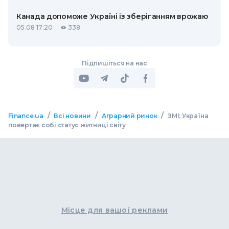
Канада допоможе Україні із зберіганням врожаю
05.08 17:20
338
Підпишіться на нас
/
/
/
Finance.ua
Всі новини
Аграрний ринок
ЗМІ: Україна
повертає собі статус житниці світу
Місце для вашої реклами