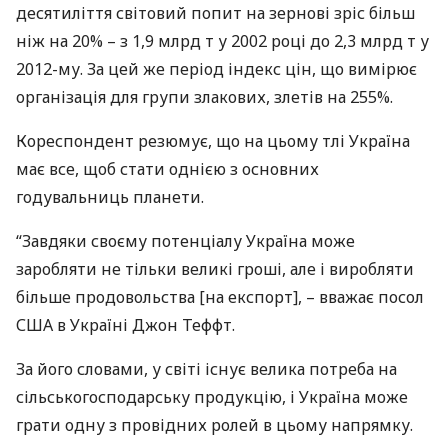
десятиліття світовий попит на зернові зріс більш
ніж на 20% – з 1,9 млрд т у 2002 році до 2,3 млрд т у
2012-му. За цей же період індекс цін, що вимірює
організація для групи злакових, злетів на 255%.
Кореспондент резюмує, що на цьому тлі Україна
має все, щоб стати однією з основних
годувальниць планети.
“Завдяки своєму потенціалу Україна може
заробляти не тільки великі гроші, але і виробляти
більше продовольства [на експорт], – вважає посол
США
в Україні Джон Теффт.
За його словами, у світі існує велика потреба на
сільськогосподарську продукцію, і Україна може
грати одну з провідних ролей в цьому напрямку.