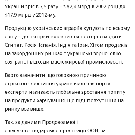
України зріс в 7,5 разу – з $2,4 млрд в 2002 році до
$17,9 млрд у 2012-му.
Продукцію українських аграріїв купують по всьому
світу – до п’ятірки головних імпортерів входять
Єгипет, Росія, Іспанія, Індія та Іран. Хітом продажів
на закордонних ринках є українські зерно, олію,
соя, рапс і відходи масложирової промисловості.
Варто зазначити, що головною причиною
стрімкого зростання українського експорту
експерти називають глобальне зростання попиту
на продукти харчування, що підштовхує ціни на
ринку все вище.
Так, за даними Продовольчої і
сільськогосподарської організації
ООН
, за