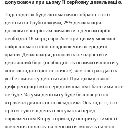
допускаючи при цьому її серйозну девальвацію
.
Тоді податок буде автоматично зібрано зі всіх
депозитів. Грубо кажучи, 25% девальвація
дозволить кіпріотам вичавити з депозитаріїв
необхідні 16 млрд євро. Але при цьому можливі
найрізноманітніші невдоволення всередині
країни. Девальвація дозволить не наростити
державний борг (необхідність позичити кошти у
кого завгодно просто зникне), але постраждають
усі без винятку депозитарії. При цьому ніякої
диференціації між середнім класом і багатими вже
не буде. ¼ суми депозиту буде безповоротно
втрачена для кожного вкладника. Ось тоді ті, хто
протестують в день голосування перед
парламентом Кіпру з приводу неприпустимості
введення податку на депозити, можуть сильно