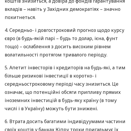
коштів знизиться, а довіра до фондів гарантування
вкладів – навіть у Західних демократіях – значно
похитнеться.
4. Середньо- і довгостроковий прогноз щодо курсу
євро (в будь-якій парі – будь то долар, ієна, фунт
тощо) – ослаблення з досить високим рівнем
волатильності протягом тривалого періоду.
5. Апетит інвесторів і кредиторів на будь-які, а тим
більше ризикові інвестиції в коротко- і
середньостроковому періоді часу знизиться. Це
означає, що потенційні обсяги припливу прямих
іноземних інвестицій в будь-яку країну (в тому
числі і в Україну) можуть бути знижені.
6. Втрата досить багатими індивідуумами частини
своїх коштів у банках Кіпру трохи пригальмує їх