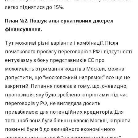
легко піднятися до 15%.
План №2. Пошук альтернативних джерел
фінансування.
Тут можливі різні варіанти і комбінації. Після
початкового провалу переговорів з РФ і відсутності
ентузіазму з боку представників ЄС про
можливість отримання коштів з Москви, можна
допустити, що “московський напрямок” все ще не
закритий. Питання полягає в тому, що, очевидно,
пропозиція, яку було зроблено кіпріотами під час
переговорів у РФ, не виглядала досить
привабливою для потенційних кредиторів. Для
того, щоб вона була більш цікавою Москві, кіпріоти
повинні були б до звичайного економічного
договору додати ще й “не економічний пакет”.