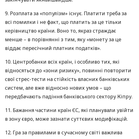
9. Розплата за «популізм» існує. Платити треба за
всі помилки і не факт, що платить за це тільки
керівництво країни. Воно то, якраз страждає
менше – в порівнянні з тим, яку «монету за це
віддає пересічний платник податків».
10. Центробанки всіх країн, і особливо тих, які
відносяться до «зони ризику», повинні повторити
свої стрес-тести на стійкість власних банківських
систем, але вже відносно нових умов – що
передбачають падіння банківського сектору Кіпру.
11. Бажання частини країн ЄС, які планували увійти
в зону євро, може зазнати суттєвих модифікацій.
12. Гра за правилами в сучасному світі важлива