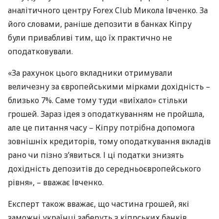
аналітичного центру Forex Club Микола Івченко. За
його словами, раніше депозити в банках Кіпру
були привабливі тим, що їх практично не
оподатковували.
«За рахунок цього вкладники отримували
величезну за європейськими мірками дохідність –
близько 7%. Саме тому туди «виїхало» стільки
грошей. Зараз ідея з оподаткуванням не пройшла,
але це питання часу – Кіпру потрібна допомога
зовнішніх кредиторів, тому оподаткування вкладів
рано чи пізно з’явиться. І ці податки знизять
дохідність депозитів до середньоєвропейського
рівня», – вважає Івченко.
Експерт також вважає, що частина грошей, які
заможні українці заберуть з кіпрських банків,