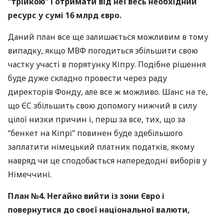
“трійкою” і отримати від неї весь необхідний
ресурс у сумі 16 млрд євро.
Даний план все ще залишається можливим в тому
випадку, якщо
МВФ
погодиться збільшити свою
частку участі в порятунку Кіпру. Подібне рішення
буде дуже складно провести через раду
директорів Фонду, але все ж можливо. Шанс на те,
що ЄС збільшить свою допомогу нижчий в силу
цілої низки причин і, перш за все, тих, що за
“бенкет на Кіпрі” повинен буде здебільшого
заплатити німецький платник податків, якому
навряд чи це сподобається напередодні виборів у
Німеччині.
План №4. Негайно вийти із зони Євро і
повернутися до своєї національної валюти,