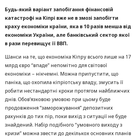
Будь-який варіант запобігання фінансовій
катастрофі на Кіпрі вже не в змозі запобігти
краху економіки країни, яка в 10 разів менша від
економіки України, але банківський сектор якої
в рази перевищує її
ВВП
.
Шанси на те, що економіка Кіпру всього лише на 17
млрд євро “впаде” непомітно для світової
економіки – нікчемні. Можна припустити, що
паніка, що охопила кіпріотську владу, змусить її
робити нестандартні кроки протягом найближчих
днів. Обов’язковою умовою при цьому буде
продовження “заморожування” депозитних
рахунків до тих пір, поки вихід з ситуації не буде
знайдений. Набір подібного “умовного виходу з
кризи” можна звести до декількох основних планів