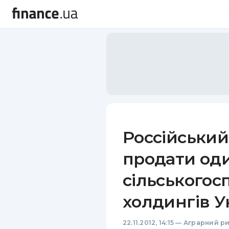
Россійський
продати од
сільськогос
холдингів У
22.11.2012, 14:15
—
Аграрний р