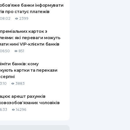
обов’яже банки інформувати
тів про статус платежів
08:02
2399
 преміальних карток з
леями: які переваги можуть
ати нині VIP-клієнти банків
06:50
851
ліміти банків: кому
кують картки та перекази
 серпні
3:10
3883
ацює арешт рахунків
ковозобов’язаних чоловіків
6:33
14296