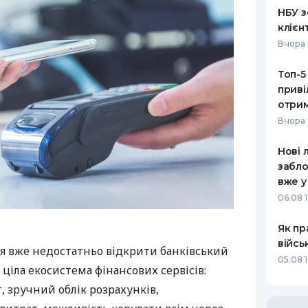
НБУ з
клієн
Вчора 
Топ-5
приві
отрим
Вчора 
Нові 
забло
вже у
06.08 1
Як пр
війсь
я вже недостатньо відкрити банківський
05.08 1
 ціла екосистема фінансових сервісів:
 зручний облік розрахунків,