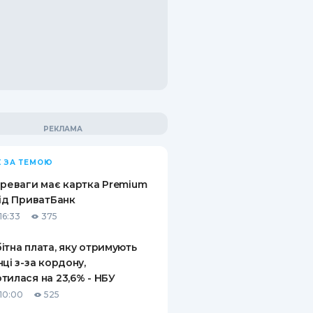
 ЗА ТЕМОЮ
ереваги має картка Premium
від ПриватБанк
16:33
375
ітна плата, яку отримують
нці з-за кордону,
тилася на 23,6% - НБУ
10:00
525