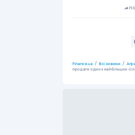
П
/
/
Finance.ua
Всі новини
Агр
продати один з найбільших сіл