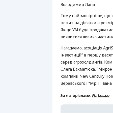
Володимир Лапа.
Тому найімовірніше, що 
попит на ділянки в розмір
Якщо
УАІ
буде продаватис
виявитися велика частина
Нагадаємо, асоціація Agri
інвестиції” в першу деся
серед агрохолдингів. Ком
Олега Бахматюка, “Мирон
компанії New Century Hol
Веревського і “Мрії” Івана
За матеріалами:
Forbes.ua