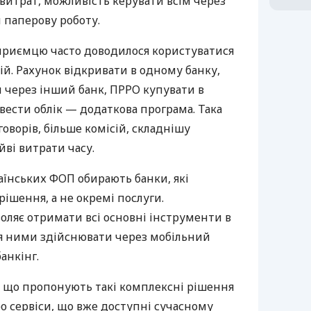
витрат, можливість керувати всім через
 паперову роботу.
дприємцю часто доводилося користуватися
й. Рахунок відкривати в одному банку,
 через інший банк, ПРРО купувати в
вести облік — додаткова програма. Така
оворів, більше комісій, складнішу
йві витрати часу.
аїнських ФОП обирають банки, які
ішення, а не окремі послуги.
оляє отримати всі основні інструменти в
ня ними здійснювати через мобільний
анкінг.
 що пропонують такі комплексні рішення
ро сервіси, що вже доступні сучасному