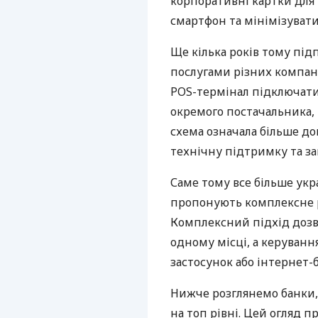
корпоративні картки для 
смартфон та мінімізувати
Ще кілька років тому пі
послугами різних компані
POS-термінал підключати
окремого постачальника, 
схема означала більше дог
технічну підтримку та за
Саме тому все більше укр
пропонують комплексне р
Комплексний підхід дозв
одному місці, а керуван
застосунок або інтернет-б
Нижче розглянемо банки,
на топ рівні. Цей огляд п