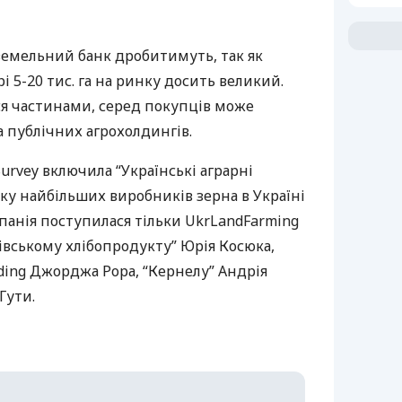
земельний банк дробитимуть, так як
і 5-20 тис. га на ринку досить великий.
я частинами, серед покупців може
 публічних агрохолдингів.
Survey включила “Українські аграрні
тку найбільших виробників зерна в Україні
панія поступилася тільки UkrLandFarming
івському хлібопродукту” Юрія Косюка,
ding Джорджа Рора, “Кернелу” Андрія
 Гути.