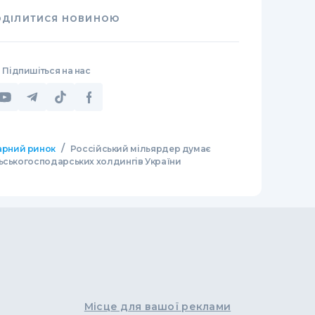
ОДІЛИТИСЯ НОВИНОЮ
Підпишіться на нас
/
арний ринок
Россійський мільярдер думає
ьськогосподарських холдингів України
Місце для вашої реклами