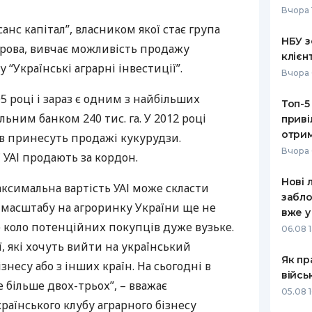
Вчора 
РЕЙТИНГ ДЕБЕТОВИХ
ПУТІВНИ
анс капітал”, власником якої стає група
КАРТОК
СТРАХУ
НБУ з
рова, вивчає можливість продажу
клієн
ЩОМІСЯЧНИЙ ОГЛЯД
ВСІ СТРА
 “Українські аграрні інвестиції”.
Вчора 
КЕШБЕКУ
СТРАХОВ
5 році і зараз є одним з найбільших
Топ-5
ПУТІВНИКИ ПО
льним банком 240 тис. га. У 2012 році
приві
БАНКІВСЬКИХ КАРТКАХ
ВІДГУКИ
КОМПАНІ
отрим
в принесуть продажі кукурудзи.
Вчора 
ї
УАІ
продають за кордон.
ДОСТАВК
Нові 
аксимальна вартість
УАІ
може скласти
КОНТАКТ
забло
о масштабу на агроринку України ще не
вже у
е коло потенційних покупців дуже вузьке.
06.08 1
, які хочуть вийти на український
Як пр
знесу або з інших країн. На сьогодні в
війсь
 більше двох-трьох”, – вважає
05.08 1
аїнського клубу аграрного бізнесу