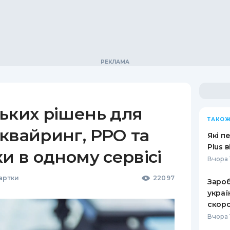
ьких рішень для
ТАКОЖ
квайринг, РРО та
Які п
Plus 
ки в одному сервісі
Вчора 
Картки
22097
Зароб
украї
скоро
Вчора 