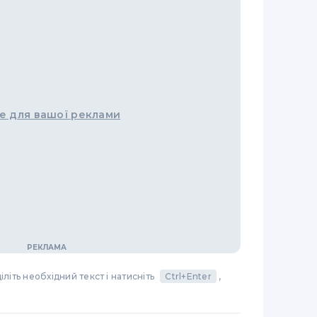
е для вашої реклами
літь необхідний текст і натисніть
Ctrl+Enter
,