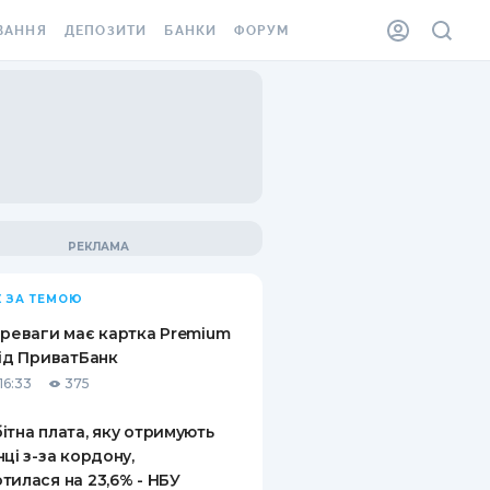
ВАННЯ
ДЕПОЗИТИ
БАНКИ
ФОРУМ
ІЛКА
ВСІ ДЕПОЗИТИ
ВСІ БАНКИ
АННЯ ЖИТЛА ВІД
ДЕПОЗИТИ В USD
ВІДГУКИ ПРО БАНКИ
 ШАХЕДІВ
ДЕПОЗИТИ В EUR
МІКРОФІНАНСОВІ
ХОВКА ЗА КОРДОН
ОРГАНІЗАЦІЇ
БОНУС ДО ДЕПОЗИТІВ
ВІДГУКИ ПРО МФО
УМОВИ АКЦІЇ
КАРТА
 ЗА ТЕМОЮ
ПИТАННЯ ТА ВІДПОВІДІ
ННА ВІНЬЄТКА
ереваги має картка Premium
ДЕПОЗИТНИЙ КАЛЬКУЛЯТОР
від ПриватБанк
 СПІВРОБІТНИКІВ
16:33
375
ПУТІВНИКИ ПО
SSISTANCE
ЗАОЩАДЖЕННЯМ
ітна плата, яку отримують
нці з-за кордону,
АННЯ ВІД
тилася на 23,6% - НБУ
Х ВИПАДКІВ