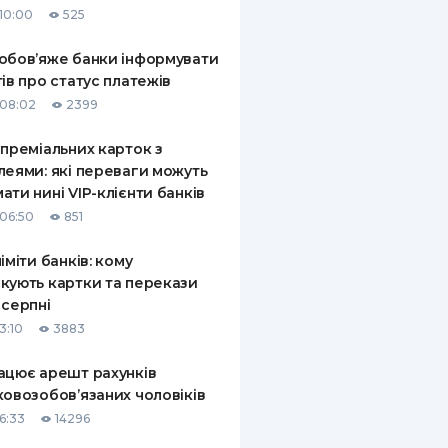
10:00
525
КИ ПО
ВАННЮ
обов’яже банки інформувати
тів про статус платежів
ХОВІ ПОЛІСИ
08:02
2399
І КОМПАНІЇ
 преміальних карток з
леями: які переваги можуть
 ПРО СТРАХОВІ
Ї
ати нині VIP-клієнти банків
06:50
851
А І ОПЛАТА
ліміти банків: кому
И
кують картки та перекази
 серпні
3:10
3883
ацює арешт рахунків
ковозобов’язаних чоловіків
6:33
14296