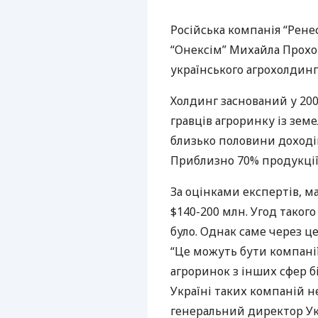
Російська компанія “Ренес
“Онексім” Михайла Прохо
українського агрохолдингу
Холдинг заснований у 200
гравців агроринку із земе
близько половини доході
Приблизно 70% продукці
За оцінками експертів, м
$140-200 млн. Угод таког
було. Однак саме через ц
“Це можуть бути компанії
агроринок з інших сфер бі
Україні таких компаній не
генеральний директор Укр