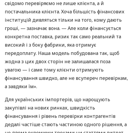
свідомо перевіряємо не лише клієнта, а й
постачальника клієнта. Хоча більшість фінансових
інституцій дивляться тільки на того, кому дають
гроші, — зазначає вона. — Але коли фінансується
конкретна поставка, ризик так само реальний та
високий і з боку фабрики, яка отримує
передоплату. Наша модель побудована так, щоб
жодна з цих двох сторін не залишалася поза
увагою — і саме тому клієнти отримують
фінансування швидко, але не всупереч перевіркам,
а завдяки їм».
Для українських імпортерів, що нарощують
закупівлі на нових ринках, швидкість
фінансування і рівень перевірки контрагентів
дедалі частіше стають частиною одного рішення, а
не двома окремими треками чи статтями витрат.