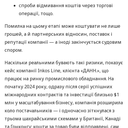
спроби відмивання коштів через торгові
операції, тощо.
Помилка на цьому етапі може коштувати не лише
грошей, а й партнерських відносин, поставок і
репутації компанії — а іноді закінчується судовим
спором.
Наскільки реальними бувають такі ризики, показує
кейс компанії Inkos Line, клієнта «ДАНН.», що
працює на ринку промислового обладнання. На
початку 2024 року, одразу після серії успішних
міжнародних контрактів та інвестиції близько $1
млн у масштабування бізнесу, компанія розширила
коло постачальників — і одночасно зіткнулася з
трьома шахрайськими схемами у Британії, Канаді
та Гонконгу: кошти за товар були відправлені, сам