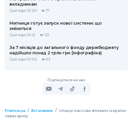
вкладникам
Сьогодні 10:20
71
Митниця готує запуск нової системи: що
зміниться
Сьогодні 10:12
121
За 7 місяців до загального фонду держбюджету
надійшло понад 2 трлн грн (інфографіка)
Сьогодні 10:00
53
Підпишіться на нас
/
/
Finance.ua
Всі новини
Іспанці массово втікають із країни
через кризу