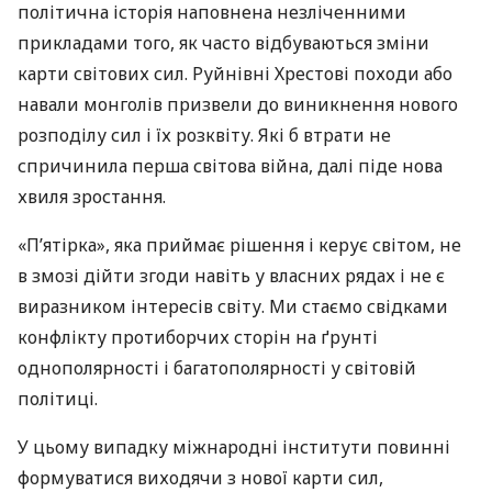
політична історія наповнена незліченними
прикладами того, як часто відбуваються зміни
карти світових сил. Руйнівні Хрестові походи або
навали монголів призвели до виникнення нового
розподілу сил і їх розквіту. Які б втрати не
спричинила перша світова війна, далі піде нова
хвиля зростання.
«П’ятірка», яка приймає рішення і керує світом, не
в змозі дійти згоди навіть у власних рядах і не є
виразником інтересів світу. Ми стаємо свідками
конфлікту протиборчих сторін на ґрунті
однополярності і багатополярності у світовій
політиці.
У цьому випадку міжнародні інститути повинні
формуватися виходячи з нової карти сил,