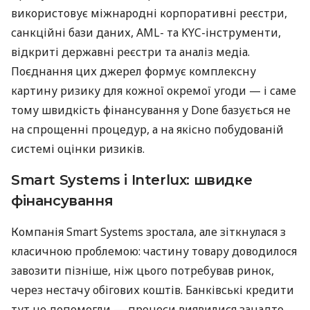
використовує міжнародні корпоративні реєстри,
санкційні бази даних, AML- та KYC-інструменти,
відкриті державні реєстри та аналіз медіа.
Поєднання цих джерел формує комплексну
картину ризику для кожної окремої угоди — і саме
тому швидкість фінансування у Done базується не
на спрощенні процедур, а на якісно побудованій
системі оцінки ризиків.
Smart Systems і Interlux: швидке
фінансування
Компанія Smart Systems зростала, але зіткнулася з
класичною проблемою: частину товару доводилося
завозити пізніше, ніж цього потребував ринок,
через нестачу обігових коштів. Банківські кредити
тут не допомогли — процеси виявилися занадто