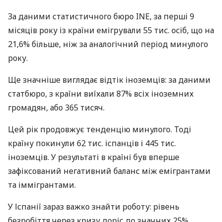
За даними статистичного бюро
INЕ
, за перші 9
місяців року із країни емігрували 55 тис. осіб, що на
21,6% більше, ніж за аналогічний період минулого
року.
Ще значніше виглядає відтік іноземців: за даними
статбюро, з країни виїхали 87% всіх іноземних
громадян, або 365 тисяч.
Цей рік продовжує тенденцію минулого. Тоді
країну покинули 62 тис. іспанців і 445 тис.
іноземців. У результаті в країні був вперше
зафіксований негативний баланс між емігрантами
та іммігрантами.
У Іспанії зараз важко знайти роботу: рівень
безробіття через кризу доріс до значних 25%.