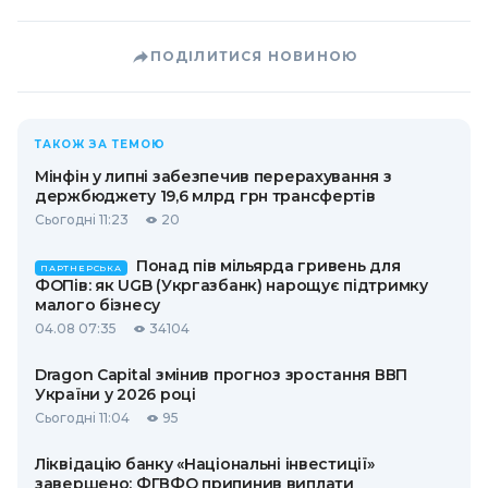
ПОДІЛИТИСЯ НОВИНОЮ
ТАКОЖ ЗА ТЕМОЮ
Мінфін у липні забезпечив перерахування з
держбюджету 19,6 млрд грн трансфертів
Сьогодні 11:23
20
Понад пів мільярда гривень для
ПАРТНЕРСЬКА
ФОПів: як UGB (Укргазбанк) нарощує підтримку
малого бізнесу
04.08 07:35
34104
Dragon Capital змінив прогноз зростання ВВП
України у 2026 році
Сьогодні 11:04
95
Ліквідацію банку «Національні інвестиції»
завершено: ФГВФО припинив виплати