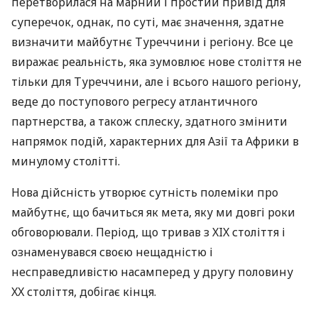
перетворилася на марний і простий привід для
суперечок, однак, по суті, має значення, здатне
визначити майбутнє Туреччини і регіону. Все це
виражає реальність, яка зумовлює нове століття не
тільки для Туреччини, але і всього нашого регіону,
веде до поступового регресу атлантичного
партнерства, а також сплеску, здатного змінити
напрямок подій, характерних для Азії та Африки в
минулому столітті.
Нова дійсність утворює сутність полеміки про
майбутнє, що бачиться як мета, яку ми довгі роки
обговорювали. Період, що тривав з
XIX
століття і
ознаменувався своєю нещадністю і
несправедливістю насамперед у другу половину
XX століття, добігає кінця.