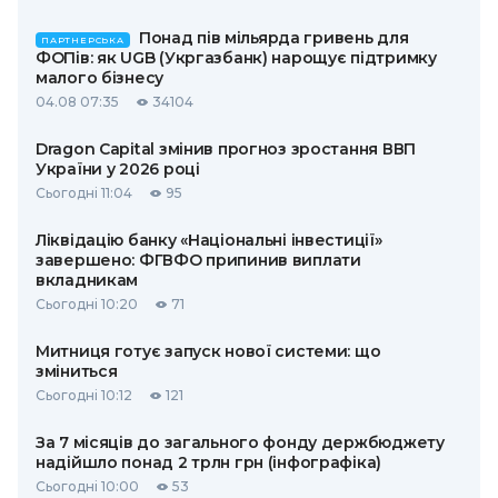
Понад пів мільярда гривень для
ПАРТНЕРСЬКА
ФОПів: як UGB (Укргазбанк) нарощує підтримку
малого бізнесу
04.08 07:35
34104
Dragon Capital змінив прогноз зростання ВВП
України у 2026 році
Сьогодні 11:04
95
Ліквідацію банку «Національні інвестиції»
завершено: ФГВФО припинив виплати
вкладникам
Сьогодні 10:20
71
Митниця готує запуск нової системи: що
зміниться
Сьогодні 10:12
121
За 7 місяців до загального фонду держбюджету
надійшло понад 2 трлн грн (інфографіка)
Сьогодні 10:00
53