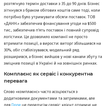
розтягнуло термін доставки з 35 до 90 днів. Бізнес
зіткнувся з браком обігових коштів саме тоді, коли
потрібно було утримувати обсяги поставок. ТОВ
«ДАНН.» забезпечив фінансування угоди на $500
тис., забезпечив п’ять поставок і повний супровід
логістики. Це дозволило компанії не просто
втримати позиції, а вирости: виторг збільшився на
30%, обіг стабілізувався, модельний ряд
розширився, а бізнес вийшов у нові канали збуту та
зміцнив позиції в Україні й на зовнішніх ринках.
Комплаєнс як сервіс і конкурентна
перевага
Слово «комплаєнс» часто асоціюється з
додатковими документами та затримками, але
для
Done
це передусім сервіс: клієнт отримує не