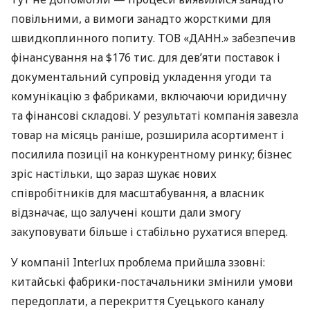
повільними, а вимоги занадто жорсткими для
швидкоплинного попиту. ТОВ «ДАНН.» забезпечив
фінансування на $176 тис. для дев’яти поставок і
документальний супровід укладення угоди та
комунікацію з фабриками, включаючи юридичну
та фінансові складові. У результаті компанія завезла
товар на місяць раніше, розширила асортимент і
посилила позиції на конкурентному ринку; бізнес
зріс настільки, що зараз шукає нових
співробітників для масштабування, а власник
відзначає, що залучені кошти дали змогу
закуповувати більше і стабільно рухатися вперед.
У компанії Interlux проблема прийшла ззовні:
китайські фабрики-постачальники змінили умови
передоплати, а перекриття Суецького каналу