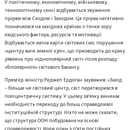
У політичному, економічному, військовому,
технологічному сенсі відбувається звуження
прірви між Сходом і Заходом. Ця прірва негативно
позначилася на західних країнах з точки зору
людського фактора, ресурсів та мотивації.
Відбувається зміна карти світових сил, порушення
«центру ваги земної кулі», що призводить до краху
уявлень про «однополярний світ» після розпаду
«біполярного» світового балансу.
Прем’єр-міністр Реджеп Ердоган зауважив: «Захід
– більше не світовий центр, світ перетворився в
поліцентричну систему. У цьому зв’язку виникає
необхідність переходу до більш справедливої
інституційній структурі. Ніхто не може сказати,
що структура
ООН
побудована на основі
справедливості. Коли один з п’яти постійних