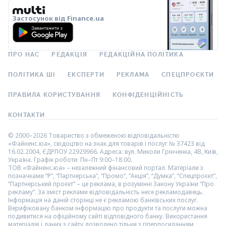
Застосунок від Finance.ua
ПРО НАС
РЕДАКЦІЯ
РЕДАКЦІЙНА ПОЛІТИКА
ПОЛІТИКА ШІ
ЕКСПЕРТИ
РЕКЛАМА
СПЕЦПРОЄКТИ
ПРАВИЛА КОРИСТУВАННЯ
КОНФІДЕНЦІЙНІСТЬ
КОНТАКТИ
© 2000–2026 Товариство з обмеженою відповідальністю
«Файненс.юа», свідоцтво на знак для товарів і послуг № 37423 від
16.02.2004, ЄДРПОУ 22929966. Адреса: вул. Миколи Грінченка, 4В, Київ,
Україна. Графік роботи: Пн–Пт 9:00–18:00.
ТОВ «Файненс.юа» – незалежний фінансовий портал. Матеріали з
позначками “Р”, “Партнерська”, “Промо”, “Акція”, “Думка”, “Спецпроєкт”,
“Партнерський проєкт” – це реклама, в розумінні Закону України “Про
рекламу”. За зміст реклами відповідальність несе рекламодавець.
Інформація на даній сторінці не є рекламою банківських послуг.
Верифіковану банком інформацію про продукти та послуги можна
подивитися на офіційному сайті відповідного банку. Використання
матеріалів і даних з сайту дозволено тільки з гіперпосиланням