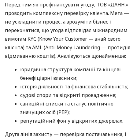
Перед тим як профінансувати угоду, ТОВ «ДАНН.»
проводить комплексну перевірку клієнта. Мета —
не ускладнити процес, а зрозуміти бізнес і
переконатися, що угода відповідає міжнародним
вимогам KYC (Know Your Customer — знай свого
клієнта) та AML (Anti-Money Laundering — протидія
відмиванню коштів). Аналізуються щонайменше:
юридична структура компанії та кінцеві
бенефіціарні власники;
історія діяльності та фінансова стабільність;
судові спори та відкриті провадження;
санкційні списки та статус політично
значущих осіб (PEP);
репутаційний фон у відкритих джерелах.
Друга лінія захисту — перевірка постачальника, і