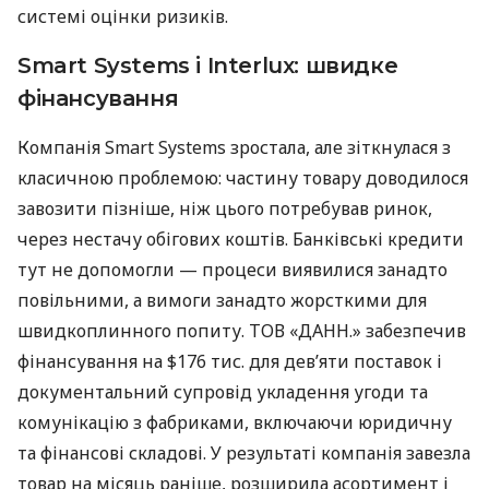
системі оцінки ризиків.
Smart Systems і Interlux: швидке
фінансування
Компанія Smart Systems зростала, але зіткнулася з
класичною проблемою: частину товару доводилося
завозити пізніше, ніж цього потребував ринок,
через нестачу обігових коштів. Банківські кредити
тут не допомогли — процеси виявилися занадто
повільними, а вимоги занадто жорсткими для
швидкоплинного попиту. ТОВ «ДАНН.» забезпечив
фінансування на $176 тис. для дев’яти поставок і
документальний супровід укладення угоди та
комунікацію з фабриками, включаючи юридичну
та фінансові складові. У результаті компанія завезла
товар на місяць раніше, розширила асортимент і