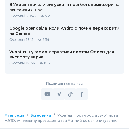
В Україні почали випускати нові бетономіксери на
вантажних шасі
Сьогодні 20:42
72
Google розповіла, коли Android почне переходити
на Gemini
Сьогодні 19:15
234
Україна шукає альтернативи портам Одеси для
експорту зерна
Сьогодні 18:34
106
Підпишіться на нас
/
/
Finance.ua
Всі новини
Українці проти російської мови,
НАТО, імпічменту президента і за Митний союз - опитування