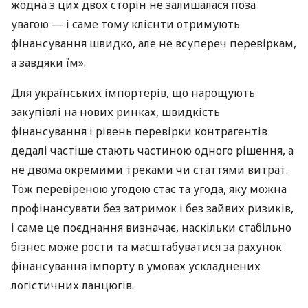
жодна з цих двох сторін не залишалася поза
увагою — і саме тому клієнти отримують
фінансування швидко, але не всупереч перевіркам,
а завдяки їм».
Для українських імпортерів, що нарощують
закупівлі на нових ринках, швидкість
фінансування і рівень перевірки контрагентів
дедалі частіше стають частиною одного рішення, а
не двома окремими треками чи статтями витрат.
Тож перевіреною угодою стає та угода, яку можна
профінансувати без затримок і без зайвих ризиків,
і саме це поєднання визначає, наскільки стабільно
бізнес може рости та масштабуватися за рахунок
фінансування імпорту в умовах ускладнених
логістичних ланцюгів.