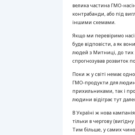
велика частина ГМО-насі
контрабанди, або під виг
іншими схемами.
Якщо ми перевіримо насі
буде відповісти, а як во
людей з Митниці, до тих 
спрогнозував розвиток п
Поки ж у світі немає одно
ГМО-продукти для людини.
прихильниками, так і про
людини відіграє тут дале
В Україні ж нова кампані
тільки в чергову (вигідну
Тим більше, у самих чин