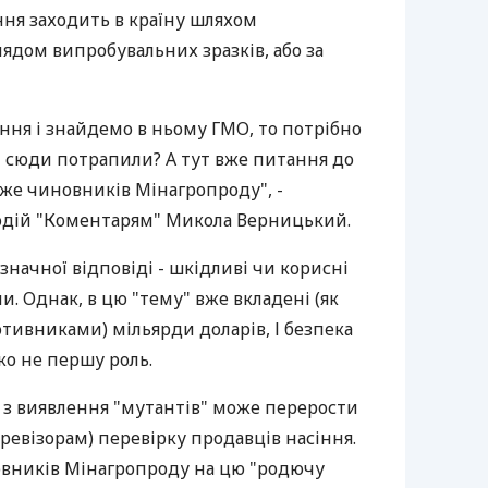
ння заходить в країну шляхом
лядом випробувальних зразків, або за
ння і знайдемо в ньому ГМО, то потрібно
ни сюди потрапили? А тут вже питання до
же чиновників Мінагропроду", -
одій "Коментарям" Микола Верницький.
значної відповіді - шкідливі чи корисні
 Однак, в цю "тему" вже вкладені (як
тивниками) мільярди доларів, І безпека
ко не першу роль.
я з виявлення "мутантів" може перерости
 ревізорам) перевірку продавців насіння.
овників Мінагропроду на цю "родючу