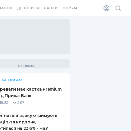
ВАННЯ
ДЕПОЗИТИ
БАНКИ
ФОРУМ
ІЛКА
ВСІ ДЕПОЗИТИ
ВСІ БАНКИ
АННЯ ЖИТЛА ВІД
ДЕПОЗИТИ В USD
ВІДГУКИ ПРО БАНКИ
 ШАХЕДІВ
ДЕПОЗИТИ В EUR
МІКРОФІНАНСОВІ
ХОВКА ЗА КОРДОН
ОРГАНІЗАЦІЇ
БОНУС ДО ДЕПОЗИТІВ
ВІДГУКИ ПРО МФО
УМОВИ АКЦІЇ
КАРТА
 ЗА ТЕМОЮ
ПИТАННЯ ТА ВІДПОВІДІ
ННА ВІНЬЄТКА
ереваги має картка Premium
ДЕПОЗИТНИЙ КАЛЬКУЛЯТОР
від ПриватБанк
 СПІВРОБІТНИКІВ
16:33
387
ПУТІВНИКИ ПО
SSISTANCE
ЗАОЩАДЖЕННЯМ
ітна плата, яку отримують
нці з-за кордону,
АННЯ ВІД
тилася на 23,6% - НБУ
Х ВИПАДКІВ