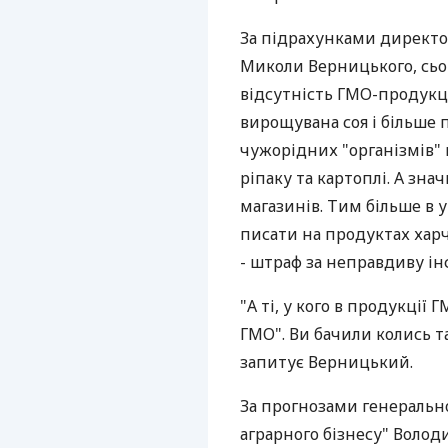
За підрахунками директо
Миколи Верницького, сьог
відсутність ГМО-продукці
вирощувана соя і більше 
чужорідних "організмів" 
ріпаку та картоплі. А зна
магазинів. Тим більше в 
писати на продуктах хар
- штраф за неправдиву і
"А ті, у кого в продукції 
ГМО". Ви бачили колись т
запитує Верницький.
За прогнозами генерально
аграрного бізнесу" Волод