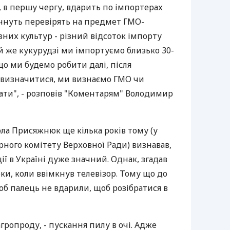
 в першу чергу, вдарить по імпортерах
почнуть перевірять на предмет ГМО-
ізних культур - різний відсоток імпорту
ій же кукурудзі ми імпортуємо близько 30-
що ми будемо робити далі, після
 визначитися, ми визнаємо ГМО чи
ти", - розповів "Коментарям" Володимир
ола Присяжнюк ще кілька років тому (у
рного комітету Верховної Ради) визнавав,
ї в Україні дуже значний. Однак, згадав
ки, коли ввімкнув телевізор. Тому що до
б палець не вдарили, щоб розібратися в
агропроду, - пускання пилу в очі. Адже