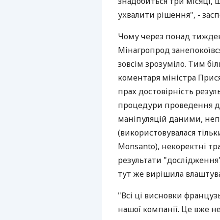
знадобиться три місяці, 
ухвалити рішення", - засп
Чому через понад тижден
Мінагропрод занепокоївс
зовсім зрозуміло. Тим бі
коментаря міністра Прися
прах достовірність резуль
процедури проведення до
маніпуляцій даними, неп
(використовувалася тільк
Monsanto), некоректні тр
результати "дослідження"
тут же вирішила влаштува
"Всі ці висновки француз
нашої компанії. Це вже 