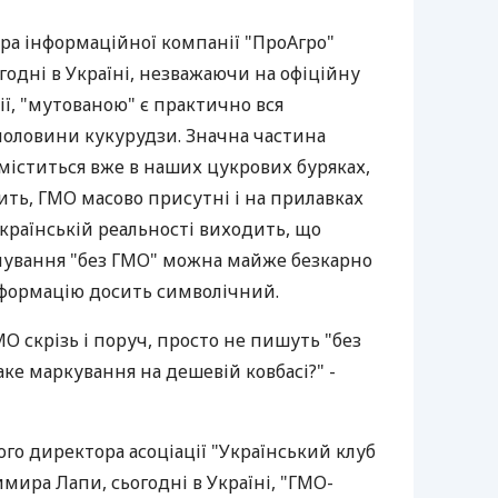
ра інформаційної компанії "ПроАгро"
одні в Україні, незважаючи на офіційну
ї, "мутованою" є практично вся
половини кукурудзи. Значна частина
міститься вже в наших цукрових буряках,
чить, ГМО масово присутні і на прилавках
українській реальності виходить, що
чування "без ГМО" можна майже безкарно
нформацію досить символічний.
ГМО скрізь і поруч, просто не пишуть "без
аке маркування на дешевій ковбасі?" -
го директора асоціації "Український клуб
имира Лапи, сьогодні в Україні, "ГМО-