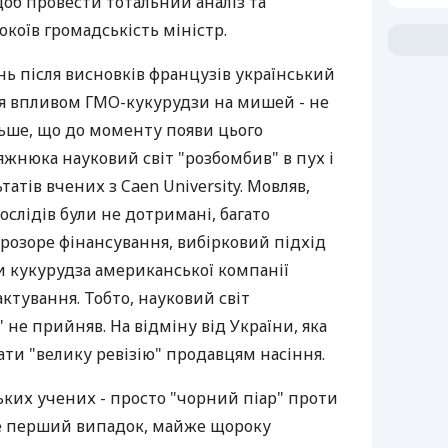
щоб провести тотальний аналіз та
окоїв громадськість міністр.
ь після висновків французів український
я впливом ГМО-кукурудзи на мишей - не
льше, що до моменту появи цього
жнюка науковий світ "розбомбив" в пух і
татів вчених з Caen University. Мовляв,
слідів були не дотримані, багато
розоре фінансування, вибірковий підхід
и кукурудза американської компанії
актування. Тобто, науковий світ
 не прийняв. На відміну від України, яка
ти "велику ревізію" продавцям насіння.
ьких учених - просто "чорний піар" проти
не перший випадок, майже щороку