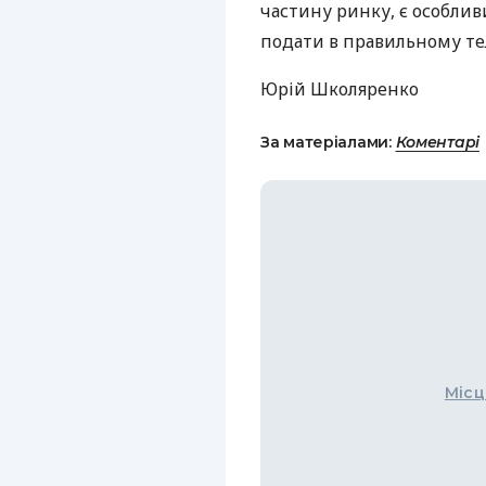
частину ринку, є особли
подати в правильному те
Юрій Школяренко
За матеріалами:
Коментарі
Місц