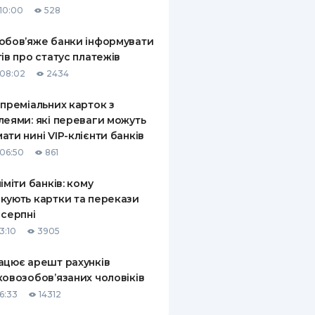
10:00
528
КИ ПО
ВАННЮ
обов’яже банки інформувати
тів про статус платежів
ХОВІ ПОЛІСИ
08:02
2434
І КОМПАНІЇ
 преміальних карток з
леями: які переваги можуть
 ПРО СТРАХОВІ
Ї
ати нині VIP-клієнти банків
06:50
861
А І ОПЛАТА
ліміти банків: кому
И
кують картки та перекази
 серпні
3:10
3905
ацює арешт рахунків
ковозобов’язаних чоловіків
6:33
14312