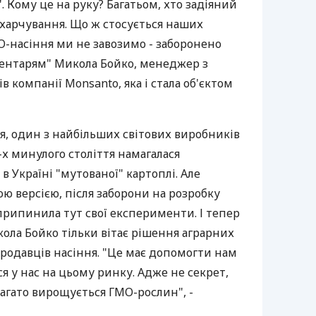
". Кому це на руку? Багатьом, хто задіяний
 харчування. Що ж стосується наших
МО-насіння ми не завозимо - заборонено
оментарям" Микола Бойко, менеджер з
в компанії Monsanto, яка і стала об'єктом
я, один з найбільших світових виробників
-х минулого століття намагалася
 Україні "мутованої" картоплі. Але
ою версією, після заборони на розробку
припинила тут свої експерименти. І тепер
ола Бойко тільки вітає рішення аграрних
родавців насіння. "Це має допомогти нам
я у нас на цьому ринку. Адже не секрет,
багато вирощується ГМО-рослин", -