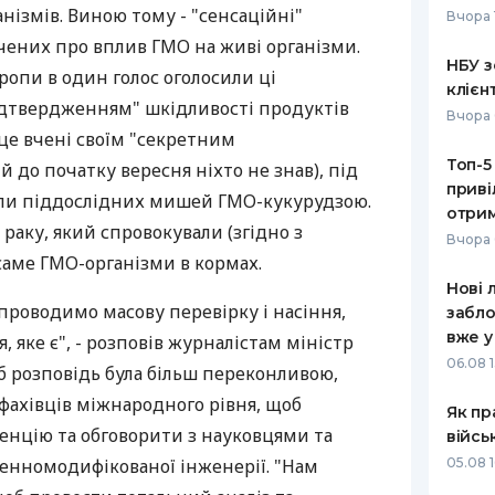
ізмів. Виною тому - "сенсаційні"
Вчора 
РЕЙТИНГ ДЕБЕТОВИХ
ПУТІВНИ
чених про вплив ГМО на живі організми.
КАРТОК
СТРАХУ
НБУ з
ропи в один голос оголосили ці
клієн
ЩОМІСЯЧНИЙ ОГЛЯД
ВСІ СТРА
дтвердженням" шкідливості продуктів
Вчора 
КЕШБЕКУ
 це вчені своїм "секретним
СТРАХОВ
Топ-5
 до початку вересня ніхто не знав), під
ПУТІВНИКИ ПО
приві
БАНКІВСЬКИХ КАРТКАХ
ВІДГУКИ
вали піддослідних мишей ГМО-кукурудзою.
КОМПАНІ
отрим
раку, який спровокували (згідно з
Вчора 
ДОСТАВК
аме ГМО-організми в кормах.
Нові 
КОНТАКТ
 проводимо масову перевірку і насіння,
забло
вже у
, яке є", - розповів журналістам міністр
06.08 1
 розповідь була більш переконливою,
 фахівців міжнародного рівня, щоб
Як пр
енцію та обговорити з науковцями та
війсь
енномодифікованої інженерії. "Нам
05.08 1