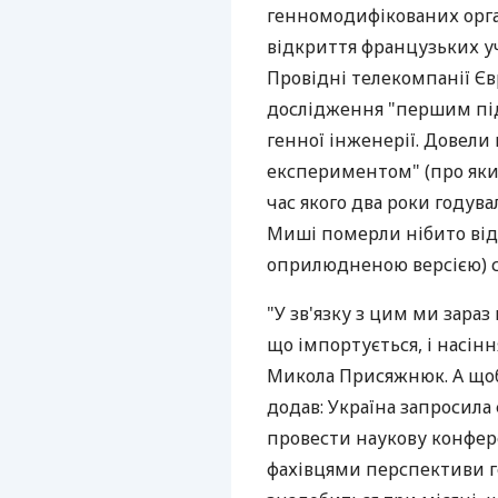
генномодифікованих орган
відкриття французьких у
Провідні телекомпанії Єв
дослідження "першим пі
генної інженерії. Довели
експериментом" (про який
час якого два роки году
Миші померли нібито від 
оприлюдненою версією) с
"У зв'язку з цим ми зараз
що імпортується, і насіння
Микола Присяжнюк. А щоб
додав: Україна запросила
провести наукову конфер
фахівцями перспективи г