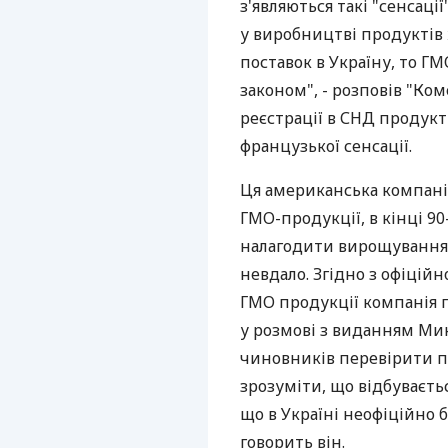
з'являються такі "сенсації
у виробництві продуктів
поставок в Україну, то Г
законом", - розповів "К
реєстрації в СНД продукті
французької сенсації.
Ця американська компані
ГМО-продукції, в кінці 90
налагодити вирощування в
невдало. Згідно з офіційн
ГМО продукції компанія 
у розмові з виданням Мик
чиновників перевірити п
зрозуміти, що відбуваєтьс
що в Україні неофіційно 
говорить він.