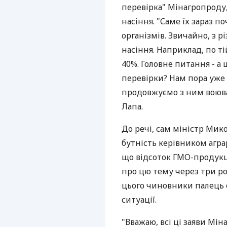
перевірка" Мінагропроду,
насіння. "Саме їх зараз 
організмів. Звичайно, з р
насіння. Наприклад, по т
40%. Головне питання - а 
перевірки? Нам пора уже
продовжуємо з ним воюва
Лапа.
До речі, сам міністр Мик
бутність керівником агра
що відсоток ГМО-продукці
про цю тему через три ро
цього чиновники палець о
ситуації.
"Вважаю, всі ці заяви Мін