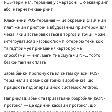
POS-термінал, термінал у смартфоні, QR-еквайринг
або інтернет-еквайринг.
Класичний POS-термінал — це окремий фізичний
платіжний пристрій з вбудованим принтером для
чеків, який встановлюється в торговій точці, може
інтегруватися з касовою/комп'ютерною технікою
та підтримує приймання карток усіма
способами — чип, магнітна смуга чи NFC, тобто
безконтактна оплата.
Зараз банки пропонують клієнтам сучасні POS-
термінали відомих світових виробників, що
працюють під операційною системою Android.
Наприклад, àбанк та ПриватБанк розробили JSON-
протокол — це єдиний касовий протокол, що