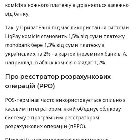
комісія з кожного платежу відрізняється залежно
від банку.
Так, у ПриватБанк під час використання системи
LiqPay комісія становить 1,5% від суми платежу.
monobank бере 1,3% від суми платежу з
українських та 2% - з карток іноземних банків. А,
наприклад, в àбанк комісія складає 1,2%.
Про реєстратор розрахункових
операцій (РРО)
POS-термінал часто використовується спільно з
касовим інтегратором, який об’єднує облікову
систему з програмним реєстратором
розрахункових операцій (пРРО).
Після змін у законодавстві використання