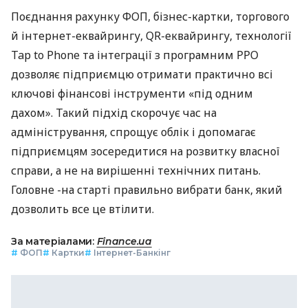
Поєднання рахунку ФОП, бізнес-картки, торгового
й інтернет-еквайрингу, QR-еквайрингу, технології
Tap to Phone та інтеграції з програмним РРО
дозволяє підприємцю отримати практично всі
ключові фінансові інструменти «під одним
дахом». Такий підхід скорочує час на
адміністрування, спрощує облік і допомагає
підприємцям зосередитися на розвитку власної
справи, а не на вирішенні технічних питань.
Головне -на старті правильно вибрати банк, який
дозволить все це втілити.
За матеріалами:
Finance.ua
#
ФОП
#
Картки
#
Інтернет-Банкінг