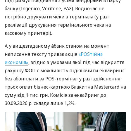
підтримує поєднання з усіма вендорами в парку
банку (Ingenico, Verifone, PAX). Водночас не
потрібно друкувати чеки з термінала (у разі
реалізації друкування термінального чека на
касовому принтері).
А у вищезгаданому àбанк станом на момент
написання тексту триває акція
«POSтійна
економія»
, згідно з умовами якої під час відкриття
рахунку ФОП є можливість підключити еквайринг
без абонплати за POS-термінал у разі здійснення
трьох оплат бізнес-карткою Блакитна Mastercard на
суму від 1 тис. грн. Комісія за еквайринг до
30.09.2026 р. складе лише 1,2%.