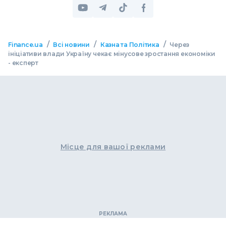
/
/
/
Finance.ua
Всі новини
Казна та Політика
Через
ініціативи влади Україну чекає мінусове зростання економіки
- експерт
Місце для вашої реклами