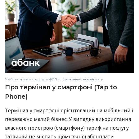
У àбанк триває акція для ФОП з підключення еквайрингу
Про термінал у смартфоні (Tap to
Phone)
Термінал у смартфоні орієнтований на мобільний і
переважно малий бізнес. У випадку використання
власного пристрою (смартфону) тариф на послугу
зазвичай не містить щомісячної абонплати