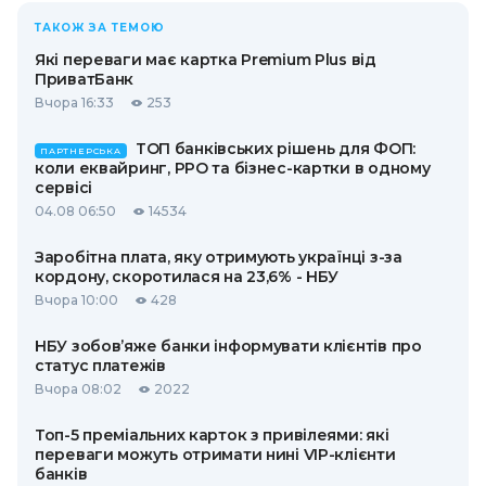
ТАКОЖ ЗА ТЕМОЮ
Які переваги має картка Premium Plus від
ПриватБанк
Вчора 16:33
253
ТОП банківських рішень для ФОП:
ПАРТНЕРСЬКА
коли еквайринг, РРО та бізнес-картки в одному
сервісі
04.08 06:50
14534
Заробітна плата, яку отримують українці з-за
кордону, скоротилася на 23,6% - НБУ
Вчора 10:00
428
НБУ зобов’яже банки інформувати клієнтів про
статус платежів
Вчора 08:02
2022
Топ-5 преміальних карток з привілеями: які
переваги можуть отримати нині VIP-клієнти
банків