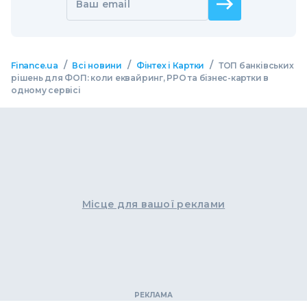
Ваш email
/
/
/
Finance.ua
Всі новини
Фінтех і Картки
ТОП банківських
рішень для ФОП: коли еквайринг, РРО та бізнес-картки в
одному сервісі
Місце для вашої реклами