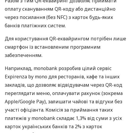
Разом з тим QR-еквайринг дозволяє приймати
оплату скануванням QR-коду або дистанційно
через посилання (без NFC) з карток будь-яких
банків платіжних систем.
Для користування QR-еквайрингом потрібен лише
смартфон із встановленим програмним
забезпеченням.
Наприклад, monobank розробив цілий сервіс
Expirenza by mono для ресторанів, кафе та інших
закладів, що дозволяє відвідувачам через QR-код
переглядати меню, оплачувати рахунок (зокрема
Apple/Google Pay), залишати чайові та відгуки без
участі офіціанта. Комісія за приймання таких
платежів у monobank складає 1,3% від суми з усіх
карток українських банків та 2% з карток