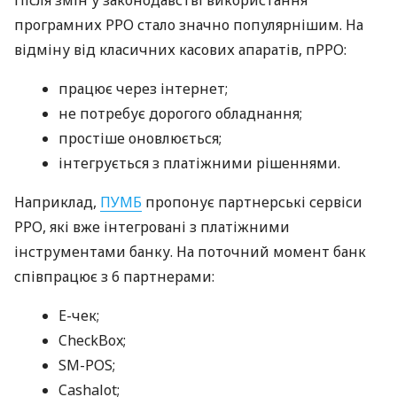
програмних РРО стало значно популярнішим. На
відміну від класичних касових апаратів, пРРО:
працює через інтернет;
не потребує дорогого обладнання;
простіше оновлюється;
інтегрується з платіжними рішеннями.
Наприклад,
ПУМБ
пропонує партнерські сервіси
РРО, які вже інтегровані з платіжними
інструментами банку. На поточний момент банк
співпрацює з 6 партнерами:
E-чек;
CheckBox;
SM-POS;
Cashalot;