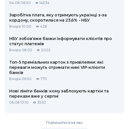
04.08 06:50
14534
Заробітна плата, яку отримують українці з-за
кордону, скоротилася на 23,6% - НБУ
Вчора 10:00
428
НБУ зобов’яже банки інформувати клієнтів про
статус платежів
Вчора 08:02
2022
Топ-5 преміальних карток з привілеями: які
переваги можуть отримати нині VIP-клієнти
банків
Вчора 06:50
775
Нові ліміти банків: кому заблокують картки та
перекази вже у серпні
06.08 13:10
3532
Підпишіться на нас