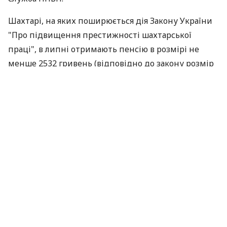
Шахтарі, на яких поширюється дія Закону України
"Про підвищення престижності шахтарської
праці", в липні отримають пенсію в розмірі не
менше 2532 гривень (відповідно до закону розмір
пенсії гірників не може бути нижче 300%
прожиткового мінімуму). Зростання мінімальної
шахтарської пенсії в липні складе 18 гривень, з 1
квітня 2012 року вона становила 2514 гривень.
Наступне підвищення соцстандартів в законі про
держбюджет передбачено через три місяці. Для
осіб, які втратили працездатність, воно
становитиме: з 1 жовтня - 856 гривень, з 1 грудня -
884 гривні. Відповідно мінімальна шахтарська
пенсія буде збільшуватися протягом року і