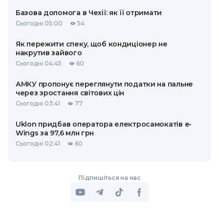
Базова допомога в Чехії: як її отримати
Сьогодні 05:00
54
Як пережити спеку, щоб кондиціонер не
накрутив зайвого
Сьогодні 04:45
60
АМКУ пропонує переглянути податки на пальне
через зростання світових цін
Сьогодні 03:41
77
Uklon придбав оператора електросамокатів e-
Wings за 97,6 млн грн
Сьогодні 02:41
60
Підпишіться на нас