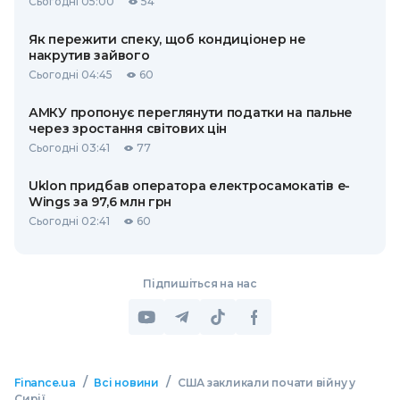
Сьогодні 05:00
54
Як пережити спеку, щоб кондиціонер не
накрутив зайвого
Сьогодні 04:45
60
АМКУ пропонує переглянути податки на пальне
через зростання світових цін
Сьогодні 03:41
77
Uklon придбав оператора електросамокатів e-
Wings за 97,6 млн грн
Сьогодні 02:41
60
Підпишіться на нас
/
/
Finance.ua
Всі новини
США закликали почати війну у
Сирії