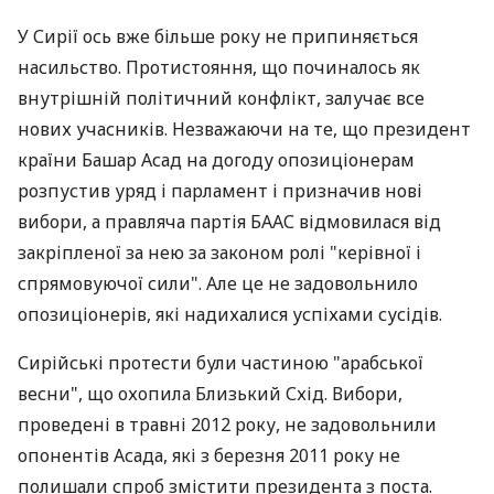
У Сирії ось вже більше року не припиняється
насильство. Протистояння, що починалось як
внутрішній політичний конфлікт, залучає все
нових учасників. Незважаючи на те, що президент
країни Башар Асад на догоду опозиціонерам
розпустив уряд і парламент і призначив нові
вибори, а правляча партія БААС відмовилася від
закріпленої за нею за законом ролі "керівної і
спрямовуючої сили". Але це не задовольнило
опозиціонерів, які надихалися успіхами сусідів.
Сирійські протести були частиною "арабської
весни", що охопила Близький Схід. Вибори,
проведені в травні 2012 року, не задовольнили
опонентів Асада, які з березня 2011 року не
полишали спроб змістити президента з поста.