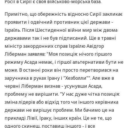
Росії в Сирії є своя військово-морська база.
Примітно, що обережність відносно Сирії закликає
проявити і одвічний противник цієї держави -
Ізраїль. Після Шестиденної війни мир між двома
державами так і не був підписаний. Ще в травні
міністр закордонних справ Ізраїлю Авідгор
Ліберман заявляв: "Моя позиція: нічого гіршого
режиму Асада немає, і гіршої альтернативи бути не
може. В останні роки він просто перетворився на
заручника в руках Ірану і "Хезболли"". Але вже в
червні Ліберман визнав - усунувши Асада,
проблему не вирішити. "У нас дуже чітка позиція:
зміна лідерів або відхід того чи іншого керівника
держави не вирішує проблем. Ми бачимо це на
прикладі Лівії, Іраку, інших країн. Це не те, що
одного скинеш, поставиш іншого - і все