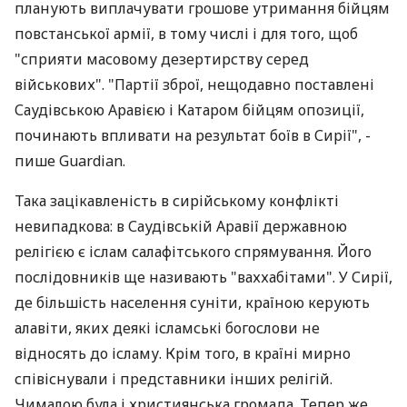
планують виплачувати грошове утримання бійцям
повстанської армії, в тому числі і для того, щоб
"сприяти масовому дезертирству серед
військових". "Партії зброї, нещодавно поставлені
Саудівською Аравією і Катаром бійцям опозиції,
починають впливати на результат боїв в Сирії", -
пише Guardian.
Така зацікавленість в сирійському конфлікті
невипадкова: в Саудівській Аравії державною
релігією є іслам салафітського спрямування. Його
послідовників ще називають "ваххабітами". У Сирії,
де більшість населення суніти, країною керують
алавіти, яких деякі ісламські богослови не
відносять до ісламу. Крім того, в країні мирно
співіснували і представники інших релігій.
Чималою була і християнська громада. Тепер же,