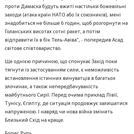
проти Дамаска будуть вжиті настільки божевільні
заходи (атака країн НАТО або їх союзників), мені
знадобиться не більше 6 годин, щоб розгорнути на
Голанських висотах сотні ракет, а потім
відправити їх в бік Тель-Авіва", - попередив Асад
світове співтовариство.
Ще однією причиною, що спонукає Захід поки
тягнути із застосуванням сили, є неможливість
встановлення істинних винуватців в багатьох
злочинах, а також непередбачуваність
майбутнього Сирії. Перед очима приклад Лівії,
Тунісу, Єгипту, де ситуація продовжує залишатися
напруженою. І навряд чи нова війна змінить
Близький Схід на краще.
Борис Рудь