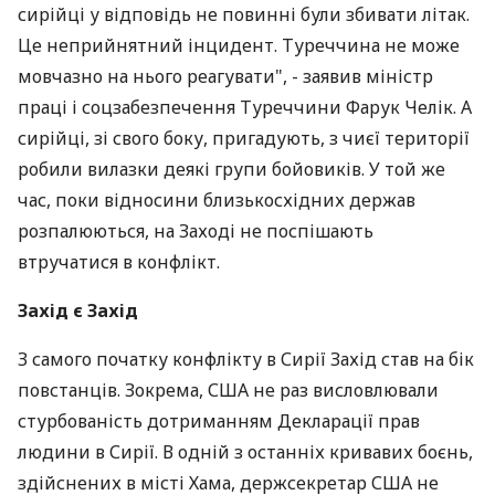
сирійці у відповідь не повинні були збивати літак.
Це неприйнятний інцидент. Туреччина не може
мовчазно на нього реагувати", - заявив міністр
праці і соцзабезпечення Туреччини Фарук Челік. А
сирійці, зі свого боку, пригадують, з чиєї території
робили вилазки деякі групи бойовиків. У той же
час, поки відносини близькосхідних держав
розпалюються, на Заході не поспішають
втручатися в конфлікт.
Захід є Захід
З самого початку конфлікту в Сирії Захід став на бік
повстанців. Зокрема, США не раз висловлювали
стурбованість дотриманням Декларації прав
людини в Сирії. В одній з останніх кривавих боєнь,
здійснених в місті Хама, держсекретар США не