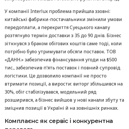
У компанії Interlux проблема прийшла ззовні:
китайські фабрики-постачальники змінили умови
передоплати, а перекриття Суецького каналу
розтягнуло термін доставки з 35 до 90 днів. Бізнес
зіткнувся з браком обігових коштів саме тоді, коли
потрібно було утримувати обсяги поставок. ТОВ
«ДАНН.» забезпечив фінансування угоди на $500
тис., забезпечив п’ять поставок і повний супровід
логістики. Це дозволило компанії не просто
втримати позиції, а вирости: виторг збільшився на
30%, обіг стабілізувався, модельний ряд
розширився, а бізнес вийшов у нові канали збуту та
зміцнив позиції в Україні й на зовнішніх ринках.
Комплаєнс як сервіс і конкурентна