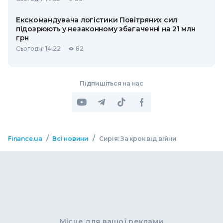
Екскомандувача логістики Повітряних сил
підозрюють у незаконному збагаченні на 21 млн
грн
Сьогодні 14:22
82
Підпишіться на нас
/
/
Finance.ua
Всі новини
Сирія: За крок від війни
Місце для вашої реклами