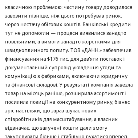
класичною проблемою: частину товару доводилося
завозити пізніше, ніж цього потребував ринок,
через нестачу обігових коштів. Банківські кредити
тут не допомогли — процеси виявилися занадто
повільними, а вимоги занадто жорсткими для
швидкоплинного попиту. ТОВ «ДАНН.» забезпечив
фінансування на $176 тис. для дев’яти поставок і
документальний супровід укладення угоди та
комунікацію з фабриками, включаючи юридичну
та фінансові складові. У результаті компанія завезла
товар на місяць раніше, розширила асортимент і
посилила позиції на конкурентному ринку; бізнес
зріс настільки, що зараз шукає нових
співробітників для масштабування, а власник
відзначає, що залучені кошти дали змогу
закуповувати більше і стабільно рухатися вперед.