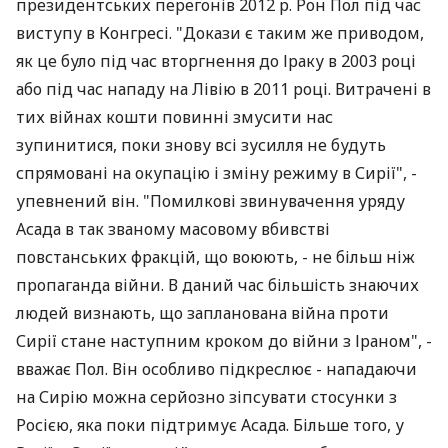
президентських перегонів 2012 р. Рон Пол під час
виступу в Конгресі. "Докази є таким же приводом,
як це було під час вторгнення до Іраку в 2003 році
або під час нападу на Лівію в 2011 році. Витрачені в
тих війнах кошти повинні змусити нас
зупинитися, поки знову всі зусилля не будуть
спрямовані на окупацію і зміну режиму в Сирії", -
упевнений він. "Помилкові звинувачення уряду
Асада в так званому масовому вбивстві
повстанських фракцій, що воюють, - не більш ніж
пропаганда війни. В даний час більшість знаючих
людей визнають, що запланована війна проти
Сирії стане наступним кроком до війни з Іраном", -
вважає Пол. Він особливо підкреслює - нападаючи
на Сирію можна серйозно зіпсувати стосунки з
Росією, яка поки підтримує Асада. Більше того, у