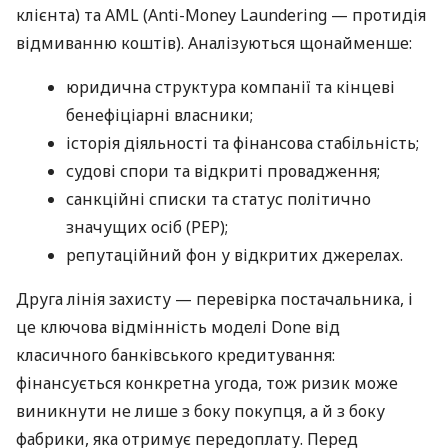
клієнта) та AML (Anti-Money Laundering — протидія
відмиванню коштів). Аналізуються щонайменше:
юридична структура компанії та кінцеві
бенефіціарні власники;
історія діяльності та фінансова стабільність;
судові спори та відкриті провадження;
санкційні списки та статус політично
значущих осіб (PEP);
репутаційний фон у відкритих джерелах.
Друга лінія захисту — перевірка постачальника, і
це ключова відмінність моделі Done від
класичного банківського кредитування:
фінансується конкретна угода, тож ризик може
виникнути не лише з боку покупця, а й з боку
фабрики, яка отримує передоплату. Перед