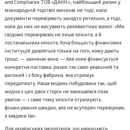
and Compliance ТОВ «ДАНН.», найбільший ризик у
міжнародній торгівлі виникає не тоді, коли
документи перевіряють занадто ретельно, а тоді,
коли до них не висувають релевантних вимог. «Ми
свідомо перевіряємо не лише клієнта, а й
постачальника клієнта. Хоча більшість фінансових
інституцій дивляться тільки на того, кому дають
гроші, — зазначає вона. — Але коли фінансується
конкретна поставка, ризик так само реальний та
високий і з боку фабрики, яка отримує
передоплату. Наша модель побудована так, щоб
жодна з цих двох сторін не залишалася поза
увагою — і саме тому клієнти отримують
фінансування швидко, але не всупереч перевіркам,
а завдяки їм».
Для українських імпортерів, що нарощують