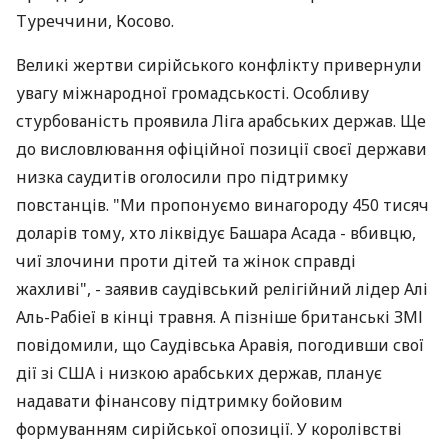
Туреччини, Косово.
Великі жертви сирійського конфлікту привернули
увагу міжнародної громадськості. Особливу
стурбованість проявила Ліга арабських держав. Ще
до висловлювання офіційної позиції своєї держави
низка саудитів оголосили про підтримку
повстанців. "Ми пропонуємо винагороду 450 тисяч
доларів тому, хто ліквідує Башара Асада - вбивцю,
чиї злочини проти дітей та жінок справді
жахливі", - заявив саудівський релігійний лідер Алі
Аль-Рабіеї в кінці травня. А пізніше британські ЗМІ
повідомили, що Саудівська Аравія, погодивши свої
дії зі США і низкою арабських держав, планує
надавати фінансову підтримку бойовим
формуванням сирійської опозиції. У королівстві