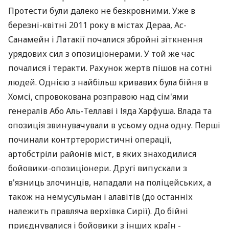
Протести були далеко не безкровними. Уже в
березні-квітні 2011 року в містах Дераа, Ас-
Санамейн і Латакії почалися збройні зіткнення
урядових сил з опозиціонерами. У той же час
почалися і теракти. Рахунок жертв пішов на сотні
людей. Однією з найбільш кривавих була бійня в
Хомсі, спровокована розправою над сім'ями
генералів Або Аль-Теллаві і Іяда Харфуша. Влада та
опозиція звинувачували в усьому одна одну. Перші
починали контртерористичні операції,
артобстріли районів міст, в яких знаходилися
бойовики-опозиціонери. Другі випускали з
в'язниць злочинців, нападали на поліцейських, а
також на немусульман і алавітів (до останніх
належить правляча верхівка Сирії). До бійні
приєднувалися і бойовики з інших країн -