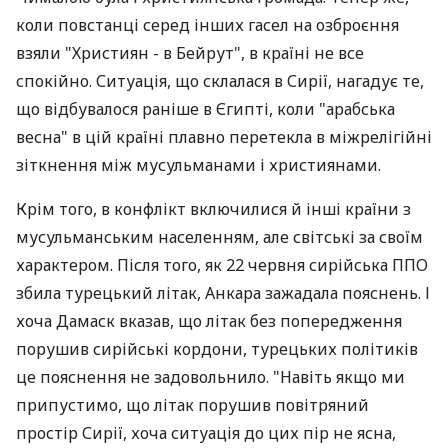
коли повстанці серед інших гасел на озброєння
взяли "Християн - в Бейрут", в країні не все
спокійно. Ситуація, що склалася в Сирії, нагадує те,
що відбувалося раніше в Єгипті, коли "арабська
весна" в цій країні плавно перетекла в міжрелігійні
зіткнення між мусульманами і християнами.
Крім того, в конфлікт включилися й інші країни з
мусульманським населенням, але світські за своїм
характером. Після того, як 22 червня сирійська ППО
збила турецький літак, Анкара зажадала пояснень. І
хоча Дамаск вказав, що літак без попередження
порушив сирійські кордони, турецьких політиків
це пояснення не задовольнило. "Навіть якщо ми
припустимо, що літак порушив повітряний
простір Сирії, хоча ситуація до цих пір не ясна,