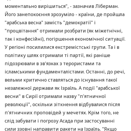
моментально вирішиться", - зазначив Ліберман.
Його занепокоєння зрозуміло - країни, де пройшла
"арабська весна" замість "демократії" і
"процвітання" отримали розбрати (як міжетнічні,
так і конфесійні), погіршення економічної ситуації.
У регіоні посилилися екстремістські групи. Та і в
політику шлях отримали ті партії, які раніше
підозрювали в зв'язках з терористами та
ісламськими фундаменталістами. Останні, до речі,
вельми критично ставляться до існування такої
незалежної держави як Ізраїль. А події "арабської
весни" в Сирії отримали назву "п'ятничної
революції", оскільки зіткнення відбувалися після
п'ятничних проповідей у мечетях. Крім того, не
слід забувати і погрозу Асада при застосуванні
сили ззовні направити ракети на Ізраїль. "Якщо