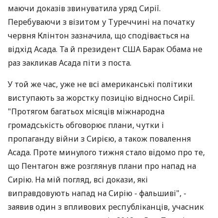
маючи доказів звинуватила уряд Сирії.
Перебуваючи з візитом у Туреччині на початку
червня Клінтон зазначила, що сподівається на
відхід Асада. Та й президент США Барак Обама не
раз закликав Асада піти з поста.
У той же час, уже не всі американські політики
виступають за жорстку позицію відносно Сирії.
"Протягом багатьох місяців міжнародна
громадськість обговорює плани, чутки і
пропаганду війни з Сирією, а також повалення
Асада. Проте минулого тижня стало відомо про те,
що Пентагон вже розглянув плани про напад на
Сирію. На мій погляд, всі докази, які
виправдовують напад на Сирію - фальшиві", -
заявив один з впливових республіканців, учасник