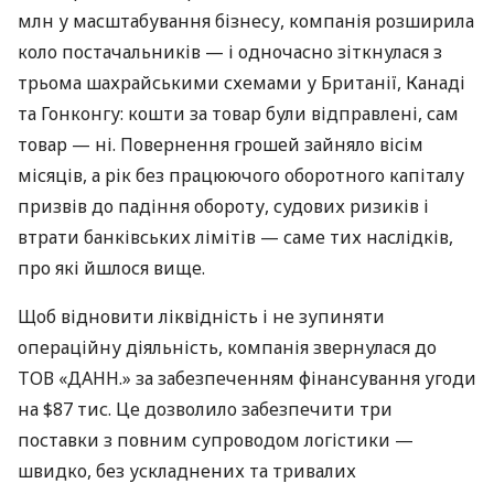
млн у масштабування бізнесу, компанія розширила
коло постачальників — і одночасно зіткнулася з
трьома шахрайськими схемами у Британії, Канаді
та Гонконгу: кошти за товар були відправлені, сам
товар — ні. Повернення грошей зайняло вісім
місяців, а рік без працюючого оборотного капіталу
призвів до падіння обороту, судових ризиків і
втрати банківських лімітів — саме тих наслідків,
про які йшлося вище.
Щоб відновити ліквідність і не зупиняти
операційну діяльність, компанія звернулася до
ТОВ «ДАНН.» за забезпеченням фінансування угоди
на $87 тис. Це дозволило забезпечити три
поставки з повним супроводом логістики —
швидко, без ускладнених та тривалих