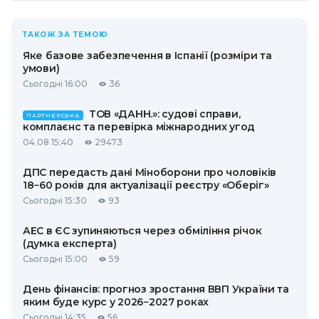
ТАКОЖ ЗА ТЕМОЮ
Яке базове забезпечення в Іспанії (розміри та
умови)
Сьогодні 16:00
36
ТОВ «ДАНН.»: судові справи,
ПАРТНЕРСЬКА
комплаєнс та перевірка міжнародних угод
04.08 15:40
29473
ДПС передасть дані Міноборони про чоловіків
18−60 років для актуалізації реєстру «Оберіг»
Сьогодні 15:30
93
АЕС в ЄС зупиняються через обміління річок
(думка експерта)
Сьогодні 15:00
59
День фінансів: прогноз зростання ВВП України та
яким буде курс у 2026−2027 роках
Сьогодні 14:35
56