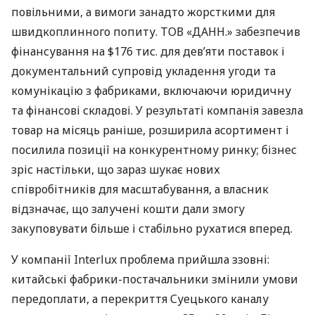
повільними, а вимоги занадто жорсткими для
швидкоплинного попиту. ТОВ «ДАНН.» забезпечив
фінансування на $176 тис. для дев’яти поставок і
документальний супровід укладення угоди та
комунікацію з фабриками, включаючи юридичну
та фінансові складові. У результаті компанія завезла
товар на місяць раніше, розширила асортимент і
посилила позиції на конкурентному ринку; бізнес
зріс настільки, що зараз шукає нових
співробітників для масштабування, а власник
відзначає, що залучені кошти дали змогу
закуповувати більше і стабільно рухатися вперед.
У компанії Interlux проблема прийшла ззовні:
китайські фабрики-постачальники змінили умови
передоплати, а перекриття Суецького каналу