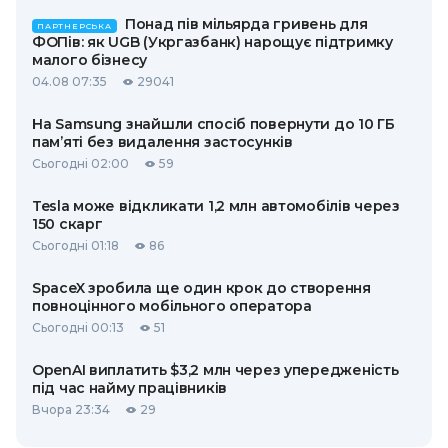
Понад пів мільярда гривень для
ПАРТНЕРСЬКА
ФОПів: як UGB (Укргазбанк) нарощує підтримку
малого бізнесу
04.08 07:35
29041
На Samsung знайшли спосіб повернути до 10 ГБ
пам’яті без видалення застосунків
Сьогодні 02:00
59
Tesla може відкликати 1,2 млн автомобілів через
150 скарг
Сьогодні 01:18
86
SpaceX зробила ще один крок до створення
повноцінного мобільного оператора
Сьогодні 00:13
51
OpenAI виплатить $3,2 млн через упередженість
під час найму працівників
Вчора 23:34
29