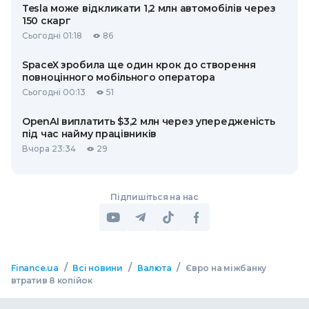
Tesla може відкликати 1,2 млн автомобілів через
150 скарг
Сьогодні 01:18
86
SpaceX зробила ще один крок до створення
повноцінного мобільного оператора
Сьогодні 00:13
51
OpenAI виплатить $3,2 млн через упередженість
під час найму працівників
Вчора 23:34
29
Підпишіться на нас
/
/
/
Finance.ua
Всі новини
Валюта
Євро на міжбанку
втратив 8 копійок