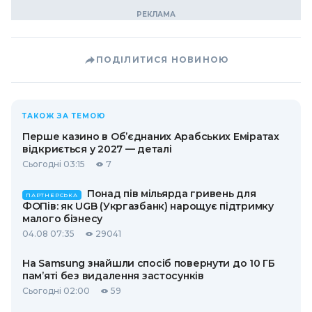
ПОДІЛИТИСЯ НОВИНОЮ
ТАКОЖ ЗА ТЕМОЮ
Перше казино в Об’єднаних Арабських Еміратах
відкриється у 2027 — деталі
Сьогодні 03:15
7
Понад пів мільярда гривень для
ПАРТНЕРСЬКА
ФОПів: як UGB (Укргазбанк) нарощує підтримку
малого бізнесу
04.08 07:35
29041
На Samsung знайшли спосіб повернути до 10 ГБ
пам’яті без видалення застосунків
Сьогодні 02:00
59