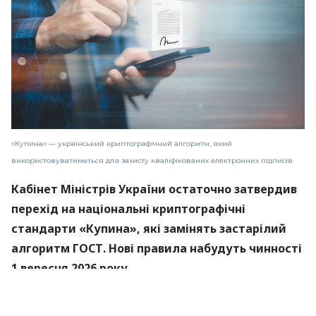
«Купина» — український криптографічний алгоритм, який
використовуватиметься для захисту кваліфікованих електронних підписів
Кабінет Міністрів України остаточно затвердив
перехід на національні криптографічні
стандарти «Купина», які замінять застарілий
алгоритм ГОСТ. Нові правила набудуть чинності
1 вересня 2026 року.
Про це
повідомили
в Міністерстві цифрової