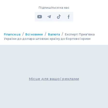
Підпишіться на нас
/
/
/
Finance.ua
Всі новини
Валюта
Експерт: Прив'язка
України до долара штовхає країну до боргової кризи
Місце для вашої реклами