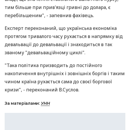
тим більше при прив'язці гривні до долара, є
перебільшеним", - запевнив фахівець.
Експерт переконаний, що українська економіка
протягом тривалого часу рухається в напрямку від
девальвації до девальвації і знаходиться в так
званому "девальваційному циклі".
"Така політика призводить до постійного
накопичення внутрішніх і зовнішніх боргів і таким
чином країна рухається сама до своєї боргової
кризи", - переконаний В.Суслов.
За матеріалами:
УНН