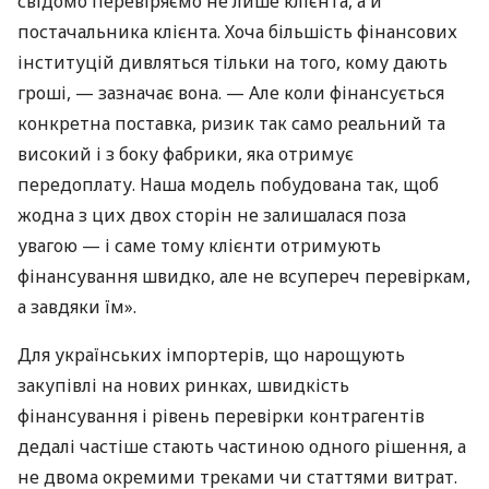
свідомо перевіряємо не лише клієнта, а й
постачальника клієнта. Хоча більшість фінансових
інституцій дивляться тільки на того, кому дають
гроші, — зазначає вона. — Але коли фінансується
конкретна поставка, ризик так само реальний та
високий і з боку фабрики, яка отримує
передоплату. Наша модель побудована так, щоб
жодна з цих двох сторін не залишалася поза
увагою — і саме тому клієнти отримують
фінансування швидко, але не всупереч перевіркам,
а завдяки їм».
Для українських імпортерів, що нарощують
закупівлі на нових ринках, швидкість
фінансування і рівень перевірки контрагентів
дедалі частіше стають частиною одного рішення, а
не двома окремими треками чи статтями витрат.