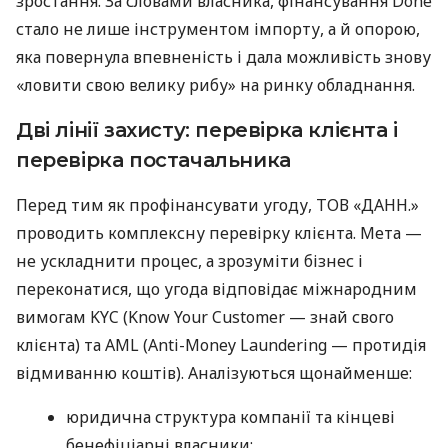
зростання. За словами власника, фінансування Done
стало не лише інструментом імпорту, а й опорою,
яка повернула впевненість і дала можливість знову
«ловити свою велику рибу» на ринку обладнання.
Дві лінії захисту: перевірка клієнта і
перевірка постачальника
Перед тим як профінансувати угоду, ТОВ «ДАНН.»
проводить комплексну перевірку клієнта. Мета —
не ускладнити процес, а зрозуміти бізнес і
переконатися, що угода відповідає міжнародним
вимогам KYC (Know Your Customer — знай свого
клієнта) та AML (Anti-Money Laundering — протидія
відмиванню коштів). Аналізуються щонайменше:
юридична структура компанії та кінцеві
бенефіціарні власники;