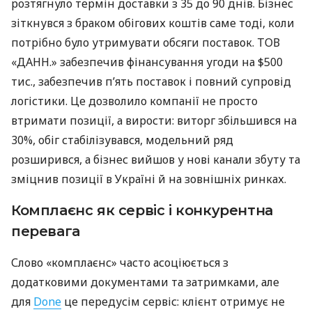
розтягнуло термін доставки з 35 до 90 днів. Бізнес
зіткнувся з браком обігових коштів саме тоді, коли
потрібно було утримувати обсяги поставок. ТОВ
«ДАНН.» забезпечив фінансування угоди на $500
тис., забезпечив п’ять поставок і повний супровід
логістики. Це дозволило компанії не просто
втримати позиції, а вирости: виторг збільшився на
30%, обіг стабілізувався, модельний ряд
розширився, а бізнес вийшов у нові канали збуту та
зміцнив позиції в Україні й на зовнішніх ринках.
Комплаєнс як сервіс і конкурентна
перевага
Слово «комплаєнс» часто асоціюється з
додатковими документами та затримками, але
для
Done
це передусім сервіс: клієнт отримує не