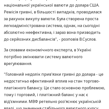
національної української валюти до долара США.
Ремісія гривні, в більшості випадків, проводилася
за рахунок викупу валюти. Була створена проста
легкоадміністрована система, однак, на сьогодні
абсолютно неефективна, і зараз вона призводить
до серйозних дисбалансів", - розповів В.Суслов.
За словами економічного експерта, в Україні
потрібно змінювати систему валютного
врегулювання.
"Головний недолік прив'язки гривні до долара - це
недостатньо ефективний вплив на стан торгово-
платіжного балансу. Це стало основною проблемою,
тому і торговий, і платіжний баланс у нас є
від’ємними. МВФ ретельно роз'яснює українській
владі, що значення стабільного валютного курсу,