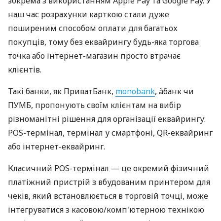
зокрема з використанням Apple Pay та Google Pay. У
наш час розрахунки карткою стали дуже
поширеним способом оплати для багатьох
покупців, тому без еквайрингу будь-яка торгова
точка або інтернет-магазин просто втрачає
клієнтів.
Такі банки, як ПриватБанк,
monobank
, àбанк чи
ПУМБ, пропонують своїм клієнтам на вибір
різноманітні рішення для організації еквайрингу:
POS-термінал, термінал у смартфоні, QR-еквайринг
або інтернет-еквайринг.
Класичний POS-термінал — це окремий фізичний
платіжний пристрій з вбудованим принтером для
чеків, який встановлюється в торговій точці, може
інтегруватися з касовою/комп'ютерною технікою