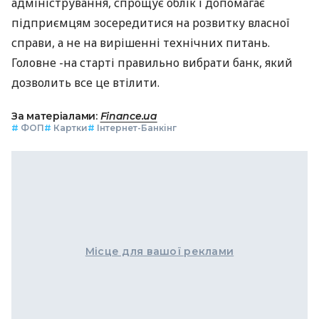
адміністрування, спрощує облік і допомагає
підприємцям зосередитися на розвитку власної
справи, а не на вирішенні технічних питань.
Головне -на старті правильно вибрати банк, який
дозволить все це втілити.
За матеріалами:
Finance.ua
#
ФОП
#
Картки
#
Інтернет-Банкінг
Місце для вашої реклами