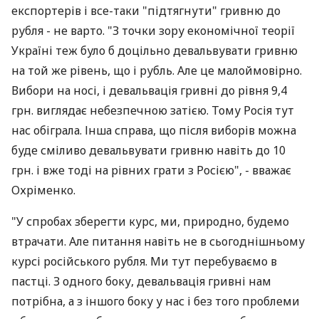
експортерів і все-таки "підтягнути" гривню до
рубля - не варто. "З точки зору економічної теорії
Україні теж було б доцільно девальвувати гривню
на той же рівень, що і рубль. Але це малоймовірно.
Вибори на носі, і девальвація гривні до рівня 9,4
грн. виглядає небезпечною затією. Тому Росія тут
нас обіграла. Інша справа, що після виборів можна
буде сміливо девальвувати гривню навіть до 10
грн. і вже тоді на рівних грати з Росією", - вважає
Охріменко.
"У спробах зберегти курс, ми, природно, будемо
втрачати. Але питання навіть не в сьогоднішньому
курсі російського рубля. Ми тут перебуваємо в
пастці. З одного боку, девальвація гривні нам
потрібна, а з іншого боку у нас і без того проблеми