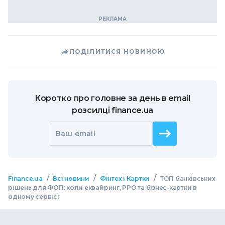
ПОДІЛИТИСЯ НОВИНОЮ
Коротко про головне за день в email
розсилці finance.ua
Ваш email
/
/
/
Finance.ua
Всі новини
Фінтех і Картки
ТОП банківських
рішень для ФОП: коли еквайринг, РРО та бізнес-картки в
одному сервісі