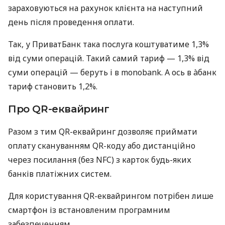
зараховуються на рахунок клієнта на наступний
день після проведення оплати.
Так, у ПриватБанк така послуга коштуватиме 1,3%
від суми операцій. Такий самий тариф — 1,3% від
суми операцій — беруть і в monobank. А ось в àбанк
тариф становить 1,2%.
Про QR-еквайринг
Разом з тим QR-еквайринг дозволяє приймати
оплату скануванням QR-коду або дистанційно
через посилання (без NFC) з карток будь-яких
банків платіжних систем.
Для користування QR-еквайрингом потрібен лише
смартфон із встановленим програмним
забезпеченням.