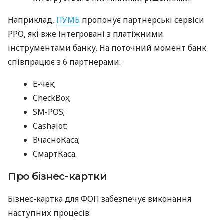
Наприклад,
ПУМБ
пропонує партнерські сервіси
РРО, які вже інтегровані з платіжними
інструментами банку. На поточний момент банк
співпрацює з 6 партнерами:
E-чек;
CheckBox;
SM-POS;
Cashalot;
ВчасноКаса;
СмартКаса.
Про бізнес-картки
Бізнес-картка для ФОП забезпечує виконання
наступних процесів: