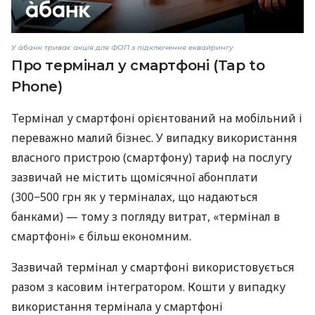
У àбанк триває акція для ФОП з підключення еквайрингу
Про термінал у смартфоні (Tap to
Phone)
Термінал у смартфоні орієнтований на мобільний і
переважно малий бізнес. У випадку використання
власного пристрою (смартфону) тариф на послугу
зазвичай не містить щомісячної абонплати
(300−500 грн як у терміналах, що надаються
банками) — тому з погляду витрат, «термінал в
смартфоні» є більш економним.
Зазвичай термінал у смартфоні використовується
разом з касовим інтегратором. Кошти у випадку
використання термінала у смартфоні