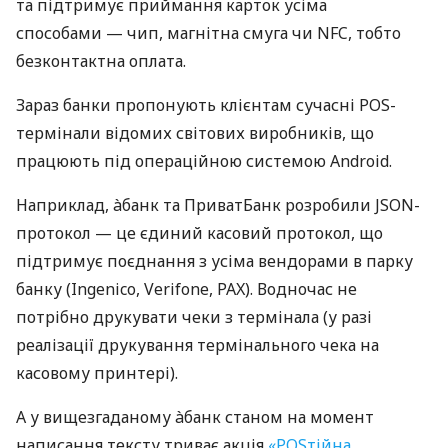
та підтримує приймання карток усіма
способами — чип, магнітна смуга чи NFC, тобто
безконтактна оплата.
Зараз банки пропонують клієнтам сучасні POS-
термінали відомих світових виробників, що
працюють під операційною системою Android.
Наприклад, àбанк та ПриватБанк розробили JSON-
протокол — це єдиний касовий протокол, що
підтримує поєднання з усіма вендорами в парку
банку (Ingenico, Verifone, PAX). Водночас не
потрібно друкувати чеки з термінала (у разі
реалізації друкування термінального чека на
касовому принтері).
А у вищезгаданому àбанк станом на момент
написання тексту триває акція
«POSтійна