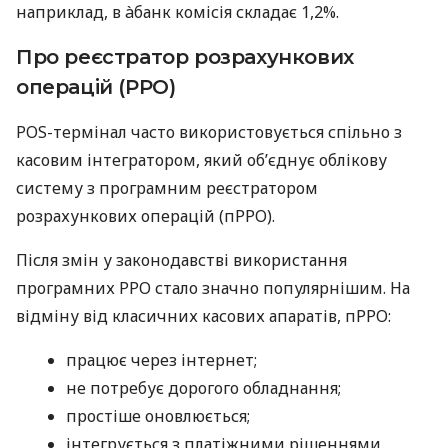
наприклад, в àбанк комісія складає 1,2%.
Про реєстратор розрахункових
операцій (РРО)
POS-термінал часто використовується спільно з
касовим інтегратором, який об’єднує облікову
систему з програмним реєстратором
розрахункових операцій (пРРО).
Після змін у законодавстві використання
програмних РРО стало значно популярнішим. На
відміну від класичних касових апаратів, пРРО:
працює через інтернет;
не потребує дорогого обладнання;
простіше оновлюється;
інтегрується з платіжними рішеннями.