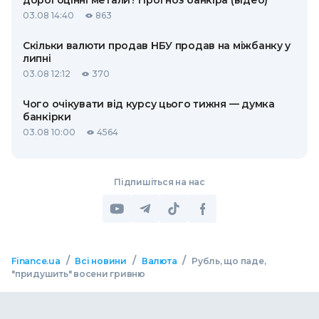
дорогоцінні метали? Прогноз банкіра (відео)
03.08 14:40
863
Скільки валюти продав НБУ продав на міжбанку у
липні
03.08 12:12
370
Чого очікувати від курсу цього тижня — думка
банкірки
03.08 10:00
4564
Підпишіться на нас
/
/
/
Finance.ua
Всі новини
Валюта
Рубль, що паде,
"придушить" восени гривню