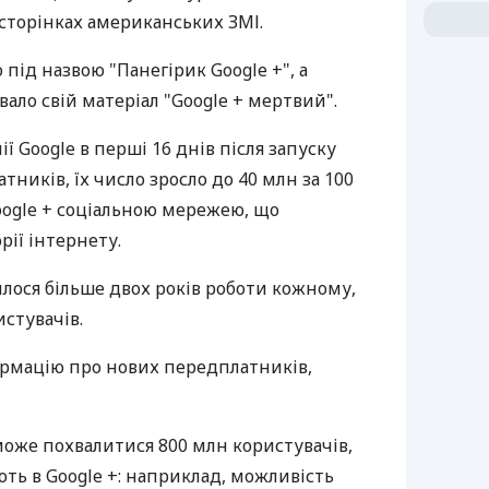
 сторінках американських ЗМІ.
 під назвою "Панегірик Google +", а
звало свій матеріал "Google + мертвий".
ї Google в перші 16 днів після запуску
ників, їх число зросло до 40 млн за 100
oogle + соціальною мережею, що
рії інтернету.
билося більше двох років роботи кожному,
стувачів.
ормацію про нових передплатників,
може похвалитися 800 млн користувачів,
нують в Google +: наприклад, можливість