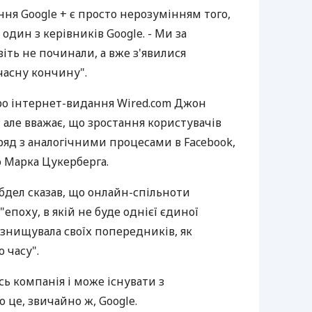
ня Google + є просто нерозумінням того,
один з керівників Google. - Ми за
ть не починали, а вже з'явилися
асну кончину".
ро інтернет-видання Wired.com Джон
, але вважає, що зростання користувачів
ряд з аналогічними процесами в Facebook,
ю Марка Цукерберга.
Абдел сказав, що онлайн-спільноти
"епоху, в якій не буде однієї єдиної
 знищувала своїх попередників, як
 часу".
сь компанія і може існувати з
о це, звичайно ж, Google.