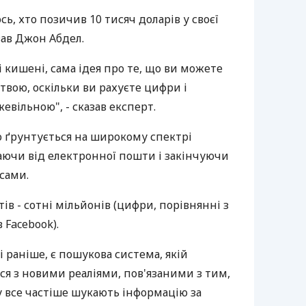
ь, хто позичив 10 тисяч доларів у своєї
азав Джон Абдел.
і кишені, сама ідея про те, що ви можете
ртвою, оскільки ви рахуєте цифри і
евільною", - сказав експерт.
о ґрунтується на широкому спектрі
аючи від електронної пошти і закінчуючи
сами.
ів - сотні мільйонів (цифри, порівнянні з
 Facebook).
і раніше, є пошукова система, якій
ся з новими реаліями, пов'язаними з тим,
у все частіше шукають інформацію за