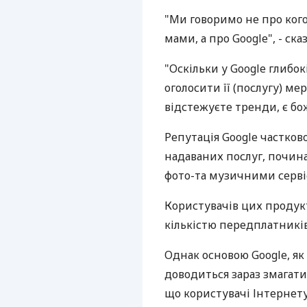
"Ми говоримо не про когос
мами, а про Google", - ск
"Оскільки у Google глибок
оголосити її (послугу) ме
відстежуєте тренди, є бож
Репутація Google частков
надаваних послуг, почин
фото-та музичними серві
Користувачів цих продукт
кількістю передплатників
Однак основою Google, як 
доводиться зараз змагати
що користувачі Інтернет