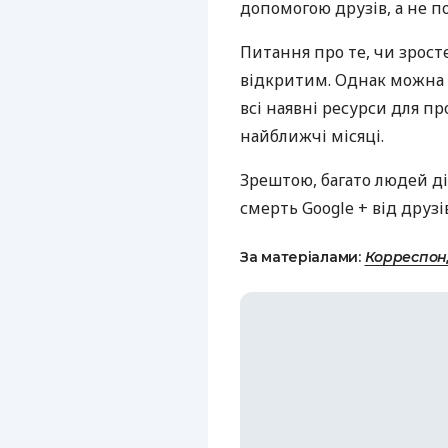
допомогою друзів, а не п
Питання про те, чи зросте
відкритим. Однак можна 
всі наявні ресурси для пр
найближчі місяці.
Зрештою, багато людей д
смерть Google + від друзів
За матеріалами:
Корреспон