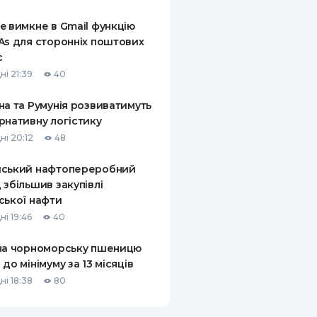
КИ ПО
e вимкне в Gmail функцію
ВАННЮ
As для сторонніх поштових
с
ХОВІ ПОЛІСИ
ні 21:39
40
І КОМПАНІЇ
на та Румунія розвиватимуть
рнативну логістику
 ПРО СТРАХОВІ
Ї
ні 20:12
48
А І ОПЛАТА
йський нафтопереробний
 збільшив закупівлі
И
ської нафти
ні 19:46
40
на чорноморську пшеницю
 до мінімуму за 13 місяців
ні 18:38
80