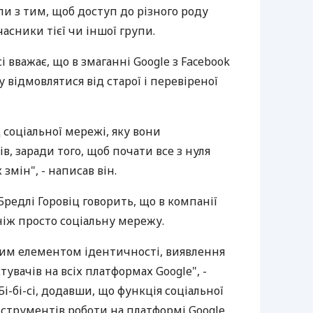
пи з тим, щоб доступ до різного роду
асники тієї чи іншої групи.
і вважає, що в змаганні Google з Facebook
 відмовлятися від старої і перевіреної
 соціальної мережі, яку вони
в, заради того, щоб почати все з нуля
змін", - написав він.
Бредлі Горовіц говорить, що в компанії
ніж просто соціальну мережу.
ним елементом ідентичності, виявлення
тувачів на всіх платформах Google", -
Бі-бі-сі, додавши, що функція соціальної
струментів роботи на платформі Google.