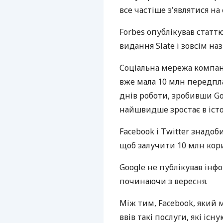
все частіше з'являтися на
Forbes опублікував статтю
видання Slate і зовсім на
Соціальна мережа компані
вже мала 10 млн передплат
днів роботи, зробивши G
найшвидше зростає в істо
Facebook і Twitter знадо
щоб залучити 10 млн кори
Google не публікував інф
починаючи з вересня.
Між тим, Facebook, який 
ввів такі послуги, які іс