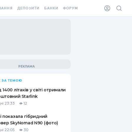
ВАННЯ
ДЕПОЗИТИ
БАНКИ
ФОРУМ
ІЛКА
ВСІ ДЕПОЗИТИ
ВСІ БАНКИ
АННЯ ЖИТЛА ВІД
ДЕПОЗИТИ В USD
ВІДГУКИ ПРО БАНКИ
 ШАХЕДІВ
ДЕПОЗИТИ В EUR
МІКРОФІНАНСОВІ
ХОВКА ЗА КОРДОН
ОРГАНІЗАЦІЇ
БОНУС ДО ДЕПОЗИТІВ
ВІДГУКИ ПРО МФО
УМОВИ АКЦІЇ
КАРТА
 ЗА ТЕМОЮ
ПИТАННЯ ТА ВІДПОВІДІ
ННА ВІНЬЄТКА
 1400 літаків у світі отримали
ДЕПОЗИТНИЙ КАЛЬКУЛЯТОР
штовний Starlink
 СПІВРОБІТНИКІВ
ні 23:33
12
ПУТІВНИКИ ПО
SSISTANCE
ЗАОЩАДЖЕННЯМ
i показала гібридний
вер SkyNomad N90 (фото)
АННЯ ВІД
Х ВИПАДКІВ
ні 22:05
30