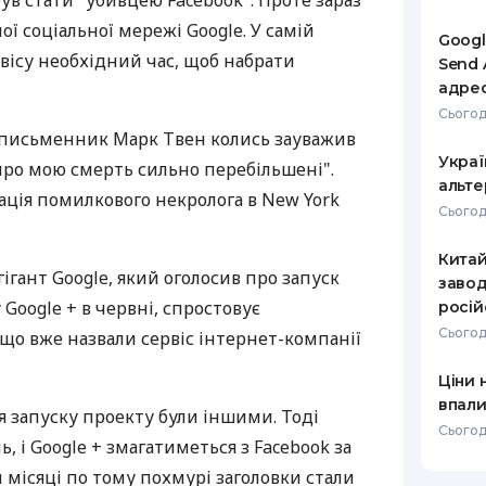
був стати "убивцею Facebook". Проте зараз
ої соціальної мережі Google. У самій
РЕЙТИНГ ДЕБЕТОВИХ
ПУТІВНИ
Googl
КАРТОК
СТРАХУ
рвісу необхідний час, щоб набрати
Send 
адре
ЩОМІСЯЧНИЙ ОГЛЯД
ВСІ СТРА
Сьогод
КЕШБЕКУ
письменник Марк Твен колись зауважив
СТРАХОВ
Украї
ПУТІВНИКИ ПО
про мою смерть сильно перебільшені".
альте
БАНКІВСЬКИХ КАРТКАХ
ВІДГУКИ
ація помилкового некролога в New York
КОМПАНІ
Сьогод
ДОСТАВК
Кита
ігант Google, який оголосив про запуск
завод
КОНТАКТ
 Google + в червні, спростовує
росій
Сьогод
що вже назвали сервіс інтернет-компанії
Ціни 
впали
 запуску проекту були іншими. Тоді
Сьогод
, і Google + змагатиметься з Facebook за
 місяці по тому похмурі заголовки стали