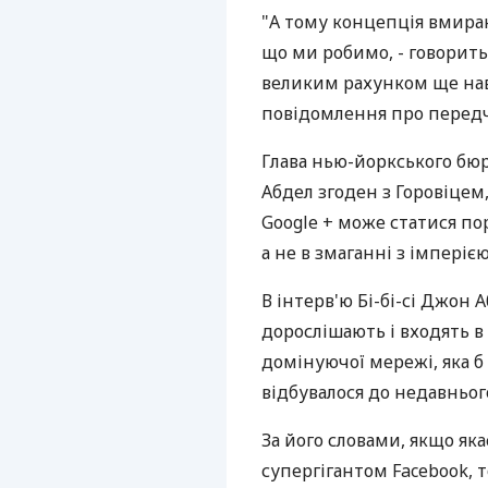
"А тому концепція вмиран
що ми робимо, - говорить 
великим рахунком ще наві
повідомлення про передч
Глава нью-йоркського бю
Абдел згоден з Горовіцем
Google + може статися по
а не в змаганні з імперіє
В інтерв'ю Бі-бі-сі Джон 
дорослішають і входять в 
домінуючої мережі, яка б
відбувалося до недавнього
За його словами, якщо яка
супергігантом Facebook, т