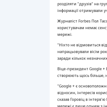
розділяти "друзів" на гру
інформації отримували уч
Журналіст Forbes Пол Тасс
користувачам немає сенсу
мережі.
"Ніхто не відмовиться від
напрацьовували вісім рокі
заради кількох незначних 
Віце-президент Google + 
створюють щось більше, 
"Google + є основополож
відносин, інтересів корис
сказав Горовіц в інтерв'ю 
мережі є лише одним з ін