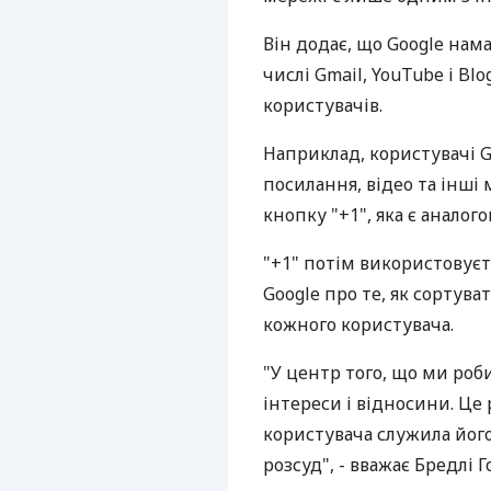
Він додає, що Google нама
числі Gmail, YouTube і Bl
користувачів.
Наприклад, користувачі 
посилання, відео та інші
кнопку "+1", яка є аналог
"+1" потім використовує
Google про те, як сортув
кожного користувача.
"У центр того, що ми роб
інтереси і відносини. Це
користувача служила його
розсуд", - вважає Бредлі Г