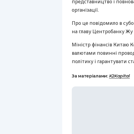
представництво і повнов
організації.
Про це повідомило в субот
на главу Центробанку Жу 
Міністр фінансів Китаю К
валютами повинні провод
політику і гарантувати ст
За матеріалами:
K2Kapital