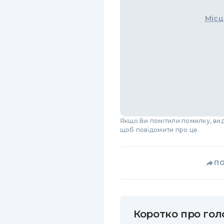
Місц
Якщо Ви помітили помилку, виді
щоб повідомити про це.
П
Коротко про голо