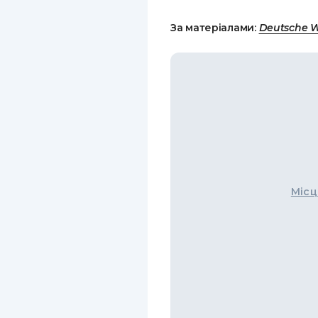
За матеріалами:
Deutsche W
Місц