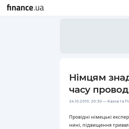
Німцям зна
часу провод
24.10.2010, 20:30
—
Казна та П
Провідні німецькі експер
нині, підвищення тривало