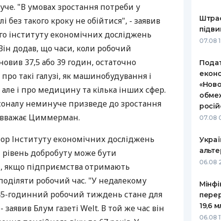
че. "В умовах зростання потреби у
РЕЙТИНГ ДЕБЕТОВИХ
ПУТІВНИ
Штраф
і без такого кроку не обійтися", - заявив
КАРТОК
СТРАХУ
підви
кого інституту економічних досліджень
07.08 
ЩОМІСЯЧНИЙ ОГЛЯД
ВСІ СТРА
ін додав, що часи, коли робочий
КЕШБЕКУ
овив 37,5 або 39 годин, остаточно
Подат
СТРАХОВ
еконо
про такі галузі, як машинобудування і
ПУТІВНИКИ ПО
«Ново
БАНКІВСЬКИХ КАРТКАХ
ВІДГУКИ
але і про медицину та кілька інших сфер.
КОМПАНІ
обмеж
рсоналу неминуче призведе до зростання
росій
ДОСТАВК
, вважає Циммерман.
07.08 
КОНТАКТ
ор Інституту економічних досліджень
Украї
альте
й рівень добробуту може бути
06.08 
і, якщо підприємства отримають
поділяти робочий час. "У недалекому
Мінфі
 45-годинний робочий тиждень стане для
пере
19,6 
 заявив Блум газеті Welt. В той же час він
06.08 1