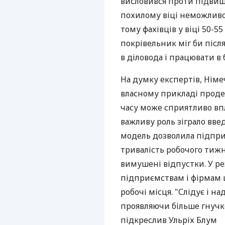
висловився проти підвище
похилому віці неможлив
тому фахівців у віці 50-5
покрівельник міг би післ
в діловода і працювати в 
На думку експертів, Німе
власному прикладі проде
часу може сприятливо вп
важливу роль зіграло вве
модель дозволила підпр
тривалість робочого тижн
вимушені відпустки. У ре
підприємствам і фірмам 
робочі місця. "Слідує і н
проявляючи більше гнучко
підкреслив Ульріх Блум