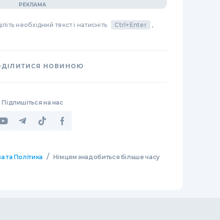
літь необхідний текст і натисніть
Ctrl+Enter
,
ОДІЛИТИСЯ НОВИНОЮ
Підпишіться на нас
/
а та Політика
Німцям знадобиться більше часу