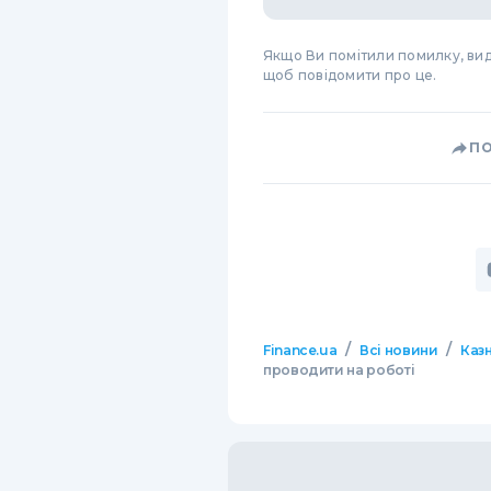
Якщо Ви помітили помилку, виді
щоб повідомити про це.
П
/
/
Finance.ua
Всі новини
Казн
проводити на роботі