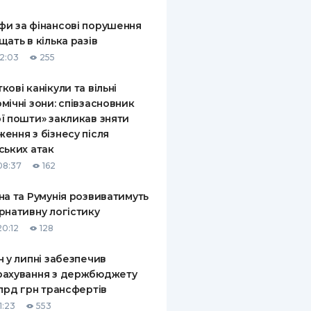
КИ ПО
и за фінансові порушення
ВАННЮ
щать в кілька разів
12:03
255
ХОВІ ПОЛІСИ
кові канікули та вільні
І КОМПАНІЇ
мічні зони: співзасновник
ї пошти» закликав зняти
 ПРО СТРАХОВІ
Ї
ення з бізнесу після
ських атак
А І ОПЛАТА
08:37
162
И
на та Румунія розвиватимуть
рнативну логістику
20:12
128
н у липні забезпечив
рахування з держбюджету
млрд грн трансфертів
1:23
553