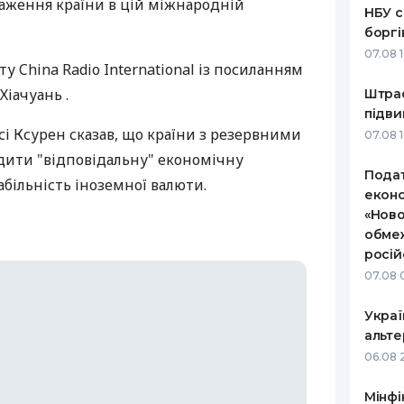
аження країни в цій міжнародній
НБУ с
боргі
07.08 
у China Radio International із посиланням
Хіачуань .
Штраф
підви
сі Ксурен сказав, що країни з резервними
07.08 
ити "відповідальну" економічну
Подат
абільність іноземної валюти.
еконо
«Ново
обмеж
росій
07.08 
Украї
альте
06.08 
Мінфі