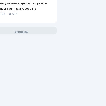
рахування з держбюджету
млрд грн трансфертів
1:23
553