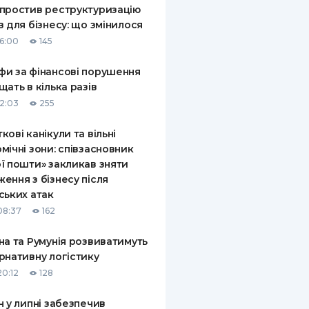
простив реструктуризацію
в для бізнесу: що змінилося
16:00
145
и за фінансові порушення
щать в кілька разів
12:03
255
кові канікули та вільні
мічні зони: співзасновник
ї пошти» закликав зняти
ення з бізнесу після
ських атак
08:37
162
на та Румунія розвиватимуть
рнативну логістику
20:12
128
н у липні забезпечив