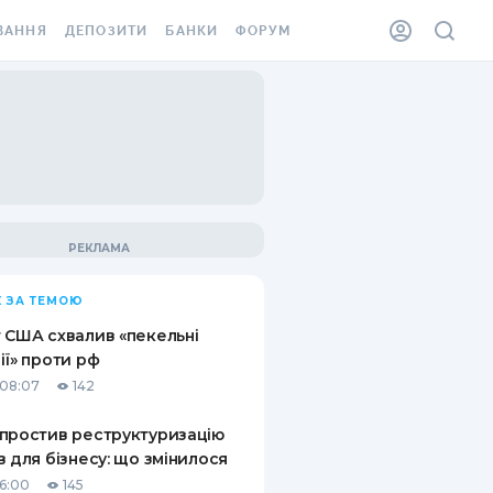
ВАННЯ
ДЕПОЗИТИ
БАНКИ
ФОРУМ
ІЛКА
ВСІ ДЕПОЗИТИ
ВСІ БАНКИ
АННЯ ЖИТЛА ВІД
ДЕПОЗИТИ В USD
ВІДГУКИ ПРО БАНКИ
 ШАХЕДІВ
ДЕПОЗИТИ В EUR
МІКРОФІНАНСОВІ
ХОВКА ЗА КОРДОН
ОРГАНІЗАЦІЇ
БОНУС ДО ДЕПОЗИТІВ
ВІДГУКИ ПРО МФО
УМОВИ АКЦІЇ
КАРТА
 ЗА ТЕМОЮ
ПИТАННЯ ТА ВІДПОВІДІ
ННА ВІНЬЄТКА
 США схвалив «пекельні
ДЕПОЗИТНИЙ КАЛЬКУЛЯТОР
ії» проти рф
 СПІВРОБІТНИКІВ
08:07
142
ПУТІВНИКИ ПО
SSISTANCE
ЗАОЩАДЖЕННЯМ
простив реструктуризацію
в для бізнесу: що змінилося
АННЯ ВІД
Х ВИПАДКІВ
16:00
145