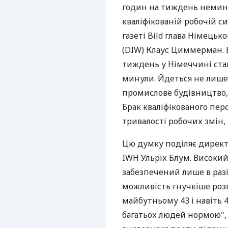
годин на тиждень немину
кваліфікованій робочій сил
газеті Bild глава Німець
(DIW) Клаус Циммерман. В
тиждень у Німеччині стан
минули. Йдеться не лише 
промислове будівництво, 
Брак кваліфікованого пе
тривалості робочих змін
Цю думку поділяє директ
IWH Ульріх Блум. Високи
забезпечений лише в раз
можливість гнучкіше роз
майбутньому 43 і навіть
багатьох людей нормою", -