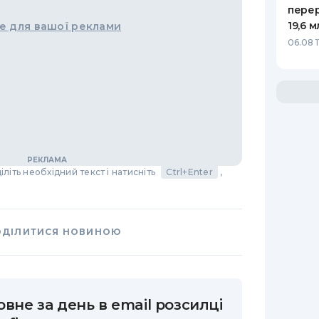
пере
19,6 
е для вашої реклами
06.08 1
літь необхідний текст і натисніть
Ctrl+Enter
,
ОДІЛИТИСЯ НОВИНОЮ
вне за день в email розсилці