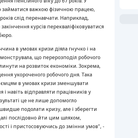
ння пенсійного віку до 67 років. У
о займатися важкою фізичною працею,
5 років слід перенавчати. Наприклад,
я закінчення курсів перекваліфіковуватися
бюро.
ччина в умовах кризи діяла гнучко і на
монструвала, що перерозподіл робочого
линути на розвиток економіки. Зокрема,
дення укороченого робочого дня. Така
иємцям в умовах кризи зменшувати
я і навіть відправляти працівників у
зультаті це не лише допомогло
швидше подолати кризу, але і зберегти
адалі послідовно йти цим шляхом,
сті і пристосовуючись до змінни умов", -