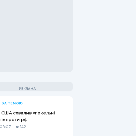
 ЗА ТЕМОЮ
 США схвалив «пекельні
ії» проти рф
08:07
142