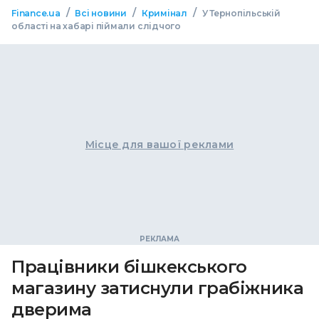
/
/
/
Finance.ua
Всі новини
Кримінал
У Тернопільській
області на хабарі піймали слідчого
Місце для вашої реклами
Працівники бішкекського
магазину затиснули грабіжника
дверима