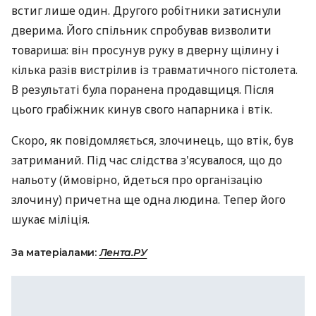
встиг лише один. Другого робітники затиснули
дверима. Його спільник спробував визволити
товариша: він просунув руку в дверну щілину і
кілька разів вистрілив із травматичного пістолета.
В результаті була поранена продавщиця. Після
цього грабіжник кинув свого напарника і втік.
Скоро, як повідомляється, злочинець, що втік, був
затриманий. Під час слідства з'ясувалося, що до
нальоту (ймовірно, йдеться про організацію
злочину) причетна ще одна людина. Тепер його
шукає міліція.
За матеріалами:
Лента.РУ