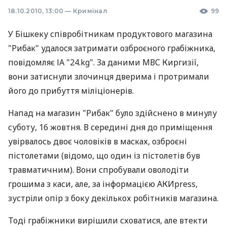
18.10.2010, 13:00
—
Кримінал
99
У Бішкеку співробітникам продуктового магазина
"Рибак" удалося затримати озброєного грабіжника,
повідомляє ІА "24.kg". За даними МВС Киргизії,
вони затиснули злочинця дверима і протримали
його до прибуття міліціонерів.
Напад на магазин "Рибак" було здійснено в минулу
суботу, 16 жовтня. В середині дня до приміщення
увірвалось двоє чоловіків в масках, озброєні
пістолетами (відомо, що один із пістолетів був
травматичним). Вони спробували оволодіти
грошима з каси, але, за інформацією АКИpress,
зустріли опір з боку декількох робітників магазина.
Тоді грабіжники вирішили сховатися, але втекти