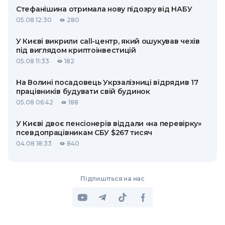
Стефанішина отримала нову підозру від НАБУ
05.08 12:30
280
У Києві викрили call-центр, який ошукував чехів
під виглядом криптоінвестицій
05.08 11:33
182
На Волині посадовець Укрзалізниці відрядив 17
працівників будувати свій будинок
05.08 06:42
188
У Києві двоє пенсіонерів віддали «на перевірку»
псевдопрацівникам СБУ $267 тисяч
04.08 18:33
840
Підпишіться на нас