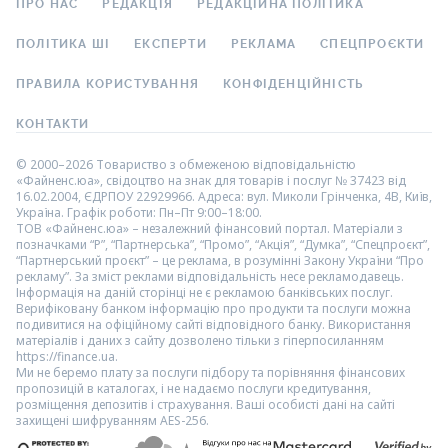
ПРО НАС
РЕДАКЦІЯ
РЕДАКЦІЙНА ПОЛІТИКА
ПОЛІТИКА ШІ
ЕКСПЕРТИ
РЕКЛАМА
СПЕЦПРОЄКТИ
ПРАВИЛА КОРИСТУВАННЯ
КОНФІДЕНЦІЙНІСТЬ
КОНТАКТИ
© 2000–2026 Товариство з обмеженою відповідальністю
«Файненс.юа», свідоцтво на знак для товарів і послуг № 37423 від
16.02.2004, ЄДРПОУ 22929966. Адреса: вул. Миколи Грінченка, 4В, Київ,
Україна. Графік роботи: Пн–Пт 9:00–18:00.
ТОВ «Файненс.юа» – незалежний фінансовий портал. Матеріали з
позначками “Р”, “Партнерська”, “Промо”, “Акція”, “Думка”, “Спецпроєкт”,
“Партнерський проєкт” – це реклама, в розумінні Закону України “Про
рекламу”. За зміст реклами відповідальність несе рекламодавець.
Інформація на даній сторінці не є рекламою банківських послуг.
Верифіковану банком інформацію про продукти та послуги можна
подивитися на офіційному сайті відповідного банку. Використання
матеріалів і даних з сайту дозволено тільки з гіперпосиланням
https://finance.ua.
Ми не беремо плату за послуги підбору та порівняння фінансових
пропозицій в каталогах, і не надаємо послуги кредитування,
розміщення депозитів і страхування. Ваші особисті дані на сайті
захищені шифруванням AES-256.