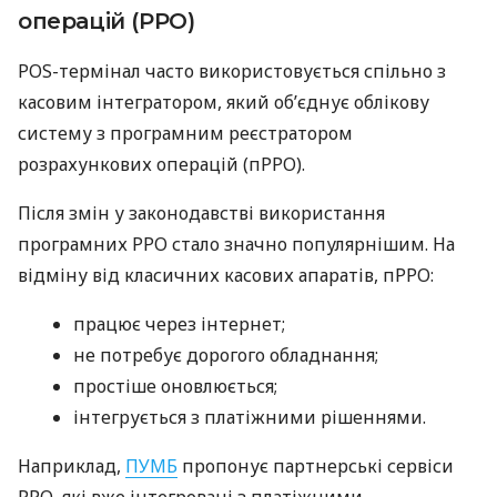
операцій (РРО)
POS-термінал часто використовується спільно з
касовим інтегратором, який об’єднує облікову
систему з програмним реєстратором
розрахункових операцій (пРРО).
Після змін у законодавстві використання
програмних РРО стало значно популярнішим. На
відміну від класичних касових апаратів, пРРО:
працює через інтернет;
не потребує дорогого обладнання;
простіше оновлюється;
інтегрується з платіжними рішеннями.
Наприклад,
ПУМБ
пропонує партнерські сервіси
РРО, які вже інтегровані з платіжними