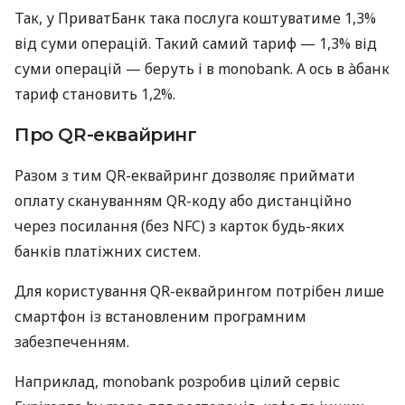
Так, у ПриватБанк така послуга коштуватиме 1,3%
від суми операцій. Такий самий тариф — 1,3% від
суми операцій — беруть і в monobank. А ось в àбанк
тариф становить 1,2%.
Про QR-еквайринг
Разом з тим QR-еквайринг дозволяє приймати
оплату скануванням QR-коду або дистанційно
через посилання (без NFC) з карток будь-яких
банків платіжних систем.
Для користування QR-еквайрингом потрібен лише
смартфон із встановленим програмним
забезпеченням.
Наприклад, monobank розробив цілий сервіс