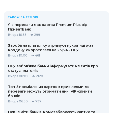
ТАКОЖ ЗА ТЕМОЮ
Які переваги має картка Premium Plus від
ПриватБанк
Вчора 16:33
299
Заробітна плата, яку отримують українці з-за
кордону, скоротилася на 23,6% - НБУ
Вчора 10:00
461
НБУ зобов’яже банки інформувати клієнтів про
статус платежів
Вчора 08:02
2120
Топ-5 преміальних карток з привілеями: які
переваги можуть отримати нині VIP-клієнти
банків
Вчора 06:50
797
Нові ліміти банків: кому заблокують картки та