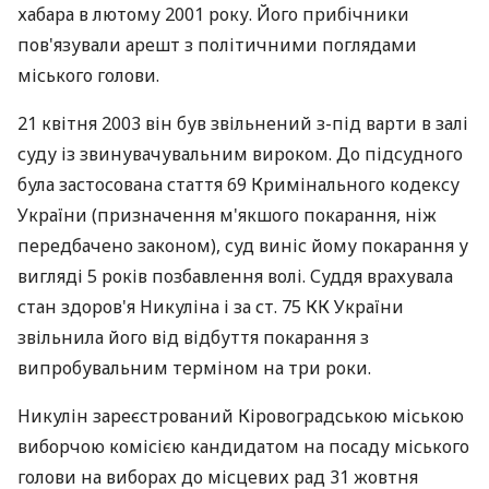
хабара в лютому 2001 року. Його прибічники
пов'язували арешт з політичними поглядами
міського голови.
21 квітня 2003 він був звільнений з-під варти в залі
суду із звинувачувальним вироком. До підсудного
була застосована стаття 69 Кримінального кодексу
України (призначення м'якшого покарання, ніж
передбачено законом), суд виніс йому покарання у
вигляді 5 років позбавлення волі. Суддя врахувала
стан здоров'я Никуліна і за ст. 75 КК України
звільнила його від відбуття покарання з
випробувальним терміном на три роки.
Никулін зареєстрований Кіровоградською міською
виборчою комісією кандидатом на посаду міського
голови на виборах до місцевих рад 31 жовтня