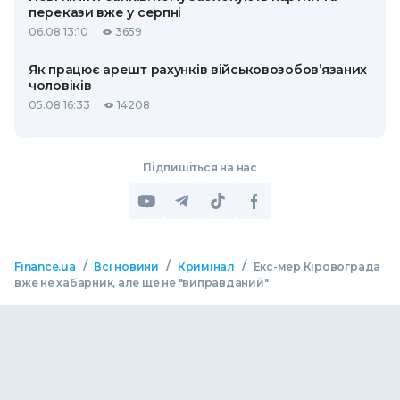
перекази вже у серпні
06.08 13:10
3659
Як працює арешт рахунків військовозобов’язаних
чоловіків
05.08 16:33
14208
Підпишіться на нас
/
/
/
Finance.ua
Всі новини
Кримінал
Екс-мер Кіровограда
вже не хабарник, але ще не "виправданий"