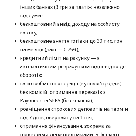
інших банках (3 грн за платіж незалежно
від суми);
безкоштовний вивід доходу на особисту
картку;
безкоштовне зняття готівки до 30 тис. грн
на місяць (далі — 0.75%);
кредитний ліміт на рахунку — з
автоматичним розрахунком відповідно до
оборотів;
валютообмінні операції (купівля/продаж)
без комісій, отримання переказів з
Payoneer та SEPA (без комісій);
розміщення строкових депозитів на термін
від 7 днів, овернайту на 1 ніч;
отримання фінансування, зокрема за
пільговими держпрограмами, у форматі