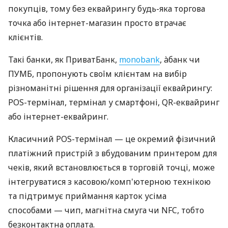
покупців, тому без еквайрингу будь-яка торгова
точка або інтернет-магазин просто втрачає
клієнтів.
Такі банки, як ПриватБанк,
monobank
, àбанк чи
ПУМБ, пропонують своїм клієнтам на вибір
різноманітні рішення для організації еквайрингу:
POS-термінал, термінал у смартфоні, QR-еквайринг
або інтернет-еквайринг.
Класичний POS-термінал — це окремий фізичний
платіжний пристрій з вбудованим принтером для
чеків, який встановлюється в торговій точці, може
інтегруватися з касовою/комп'ютерною технікою
та підтримує приймання карток усіма
способами — чип, магнітна смуга чи NFC, тобто
безконтактна оплата.