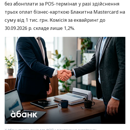
без абонплати за POS-термінал у разі здійснення
трьох оплат бізнес-карткою Блакитна Mastercard на
суму від 1 тис. грн. Комісія за еквайринг до
30.09.2026 р. складе лише 1,2%.
У àбанк триває акція для ФОП з підключення еквайрингу