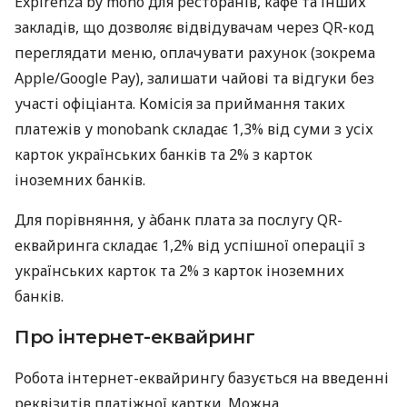
Expirenza by mono для ресторанів, кафе та інших
закладів, що дозволяє відвідувачам через QR-код
переглядати меню, оплачувати рахунок (зокрема
Apple/Google Pay), залишати чайові та відгуки без
участі офіціанта. Комісія за приймання таких
платежів у monobank складає 1,3% від суми з усіх
карток українських банків та 2% з карток
іноземних банків.
Для порівняння, у àбанк плата за послугу QR-
еквайринга складає 1,2% від успішної операції з
українських карток та 2% з карток іноземних
банків.
Про інтернет-еквайринг
Робота інтернет-еквайрингу базується на введенні
реквізитів платіжної картки. Можна