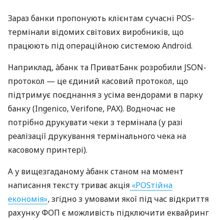
Зараз банки пропонують клієнтам сучасні POS-
термінали відомих світових виробників, що
працюють під операційною системою Android.
Наприклад, àбанк та ПриватБанк розробили JSON-
протокол — це єдиний касовий протокол, що
підтримує поєднання з усіма вендорами в парку
банку (Ingenico, Verifone, PAX). Водночас не
потрібно друкувати чеки з термінала (у разі
реалізації друкування термінального чека на
касовому принтері).
А у вищезгаданому àбанк станом на момент
написання тексту триває акція
«POSтійна
економія»
, згідно з умовами якої під час відкриття
рахунку ФОП є можливість підключити еквайринг