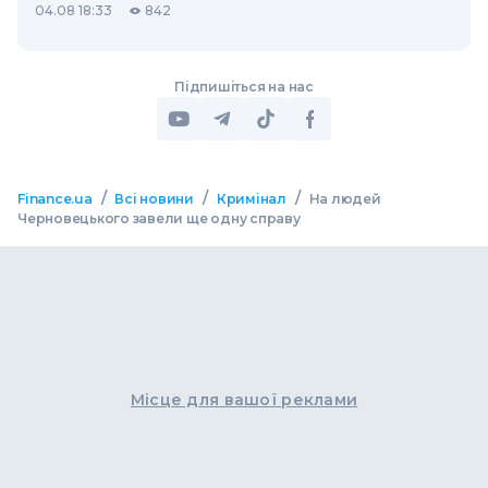
04.08 18:33
842
Підпишіться на нас
/
/
/
Finance.ua
Всі новини
Кримінал
На людей
Черновецького завели ще одну справу
Місце для вашої реклами