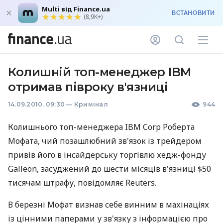
Multi від Finance.ua
ВСТАНОВИТИ
(8,9K+)
Колишній топ-менеджер IBM
отримав півроку в'язниці
14.09.2010, 09:30
—
Кримінал
944
Колишнього топ-менеджера IBM Corp Роберта
Мофата, чий позашлюбний зв'язок із трейдером
привів його в інсайдерську торгівлю хедж-фонду
Galleon, засуджений до шести місяців в'язниці $50
тисячам штрафу, повідомляє Reuters.
В березні Мофат визнав себе винним в махінаціях
із цінними паперами у зв'язку з інформацією про