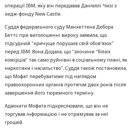
операції IBM, яку він передавав Даніеллі Чизі з
хедж-фонду New Castle.
Суддя федерального суду Манхеттена Дебора
Беттс при виголошенні вироку заявила, що
підсудний "кричуще порушив свій обов'язок"
перед IBM. Вона Додала, що "злочини "білих
комірців" так само руйнівні в соціальному плані, як
наркотики і насильство". Суддя також постановила,
що Мофат перебуватиме під наглядом
правоохоронних органів протягом двох років після
завершення його тюремного терміну.
Адвокати Мофата підкреслювали, що він не
торгував інформацією і не отримував за неї
грошей.