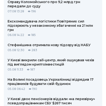
Справу Коломойського про 9,2 млрд грн
передали до суду
07.08 13:28
196
Екскомандувача логістики Повітряних сил
підозрюють у незаконному збагаченні на 21 млн
грн
06.08 14:22
185
Стефанішина отримала нову підозру від НАБУ
05.08 12:30
283
У Києві викрили call-центр, який ошукував чехів
під виглядом криптоінвестицій
05.08 11:33
187
На Волині посадовець Укрзалізниці відрядив 17
працівників будувати свій будинок
05.08 06:42
190
У Києві двоє пенсіонерів віддали «на перевірку»
псевдопрацівникам СБУ $267 тисяч