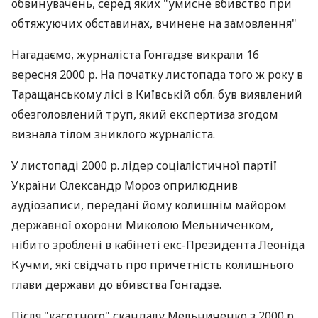
обвинувачень, серед яких "умисне вбивство при
обтяжуючих обставинах, вчинене на замовлення"
Нагадаємо, журналіста Гонгадзе викрали 16
вересня 2000 р. На початку листопада того ж року в
Таращанському лісі в Київській обл. був виявлений
обезголовлений труп, який експертиза згодом
визнала тілом зниклого журналіста.
У листопаді 2000 р. лідер соціалістичної партії
України Олександр Мороз оприлюднив
аудіозаписи, передані йому колишнім майором
державної охорони Миколою Мельниченком,
нібито зроблені в кабінеті екс-Президента Леоніда
Кучми, які свідчать про причетність колишнього
глави держави до вбивства Гонгадзе.
Після "касетного" скандалу Мельниченко з 2000 р.