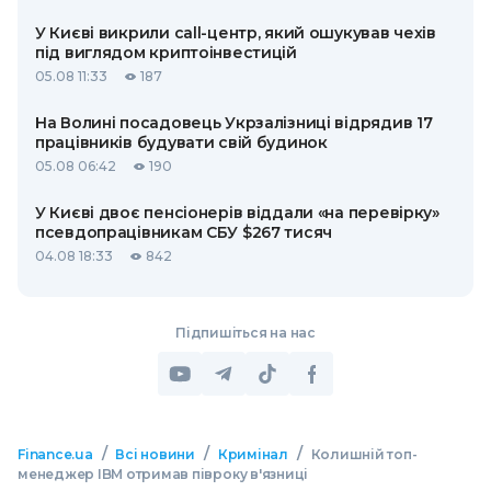
У Києві викрили call-центр, який ошукував чехів
під виглядом криптоінвестицій
05.08 11:33
187
На Волині посадовець Укрзалізниці відрядив 17
працівників будувати свій будинок
05.08 06:42
190
У Києві двоє пенсіонерів віддали «на перевірку»
псевдопрацівникам СБУ $267 тисяч
04.08 18:33
842
Підпишіться на нас
/
/
/
Finance.ua
Всі новини
Кримінал
Колишній топ-
менеджер IBM отримав півроку в'язниці