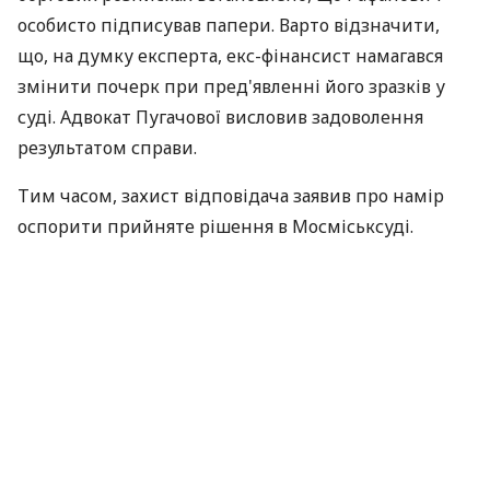
особисто підписував папери. Варто відзначити,
що, на думку експерта, екс-фінансист намагався
змінити почерк при пред'явленні його зразків у
суді. Адвокат Пугачової висловив задоволення
результатом справи.
Тим часом, захист відповідача заявив про намір
оспорити прийняте рішення в Мосміськсуді.
Повідомляється, що в кінці 2009 року Рафанович
позичив у Пугачової $4,380 млн, оформивши
позику за допомогою боргових розписок, проте
потім перестав виходити на зв'язок. У лютому 2010
року співачка направила позов в
Дорогомиловський суд, який заарештував майно
Рафановича і його колишньої дружини Наталії
Любчевської, яка виступає співвідповідачкою у