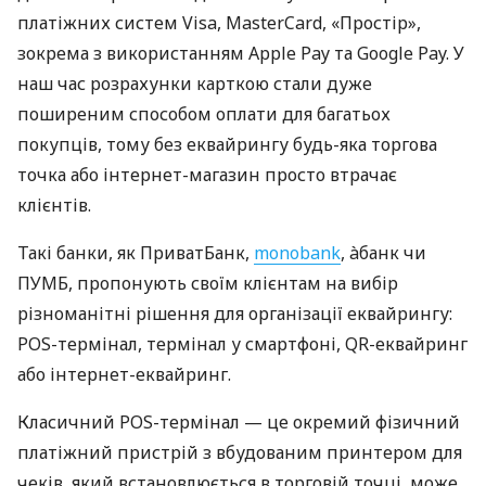
платіжних систем Visa, MasterCard, «Простір»,
зокрема з використанням Apple Pay та Google Pay. У
наш час розрахунки карткою стали дуже
поширеним способом оплати для багатьох
покупців, тому без еквайрингу будь-яка торгова
точка або інтернет-магазин просто втрачає
клієнтів.
Такі банки, як ПриватБанк,
monobank
, àбанк чи
ПУМБ, пропонують своїм клієнтам на вибір
різноманітні рішення для організації еквайрингу:
POS-термінал, термінал у смартфоні, QR-еквайринг
або інтернет-еквайринг.
Класичний POS-термінал — це окремий фізичний
платіжний пристрій з вбудованим принтером для
чеків, який встановлюється в торговій точці, може