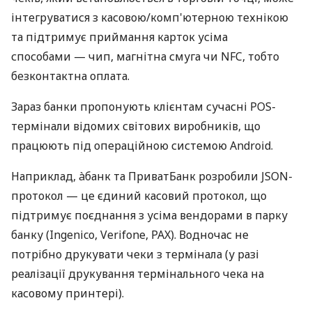
інтегруватися з касовою/комп'ютерною технікою
та підтримує приймання карток усіма
способами — чип, магнітна смуга чи NFC, тобто
безконтактна оплата.
Зараз банки пропонують клієнтам сучасні POS-
термінали відомих світових виробників, що
працюють під операційною системою Android.
Наприклад, àбанк та ПриватБанк розробили JSON-
протокол — це єдиний касовий протокол, що
підтримує поєднання з усіма вендорами в парку
банку (Ingenico, Verifone, PAX). Водночас не
потрібно друкувати чеки з термінала (у разі
реалізації друкування термінального чека на
касовому принтері).