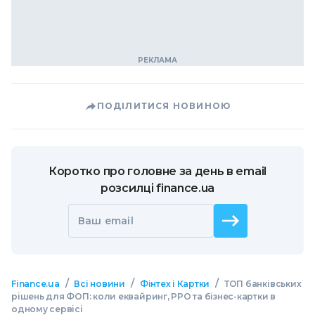
ПОДІЛИТИСЯ НОВИНОЮ
Коротко про головне за день в email
розсилці finance.ua
Ваш email
/
/
/
Finance.ua
Всі новини
Фінтех і Картки
ТОП банківських
рішень для ФОП: коли еквайринг, РРО та бізнес-картки в
одному сервісі