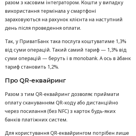
разом з касовим інтегратором. Кошти у випадку
використання термінала у смартфоні
зараховуються на рахунок клієнта на наступний
день після проведення оплати.
Так, у ПриватБанк така послуга коштуватиме 1,3%
від суми операцій. Такий самий тариф — 1,3% від
суми операцій — беруть і в monobank. А ось в àбанк
тариф становить 1,2%.
Про QR-еквайринг
Разом з тим QR-еквайринг дозволяє приймати
оплату скануванням QR-коду або дистанційно
через посилання (без NFC) з карток будь-яких
банків платіжних систем.
Для користування QR-еквайрингом потрібен лише