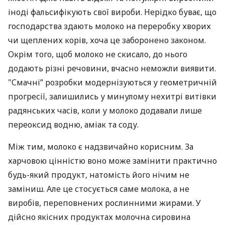
іноді фальсифікують свої вироби. Нерідко буває, що
господарства здають молоко на переробку хворих
чи щеплених корів, хоча це заборонено законом.
Окрім того, щоб молоко не скисало, до нього
додають різні речовини, вчасно неможли виявити.
"Смачні” розробки модернізуються у геометричній
прогресії, залишились у минулому нехитрі витівки
радянських часів, коли у молоко додавали лише
переоксид водню, аміак та соду.
Між тим, молоко є надзвичайно корисним. За
харчовою цінністю воно може замінити практично
будь-який продукт, натомість його нічим не
заміниш. Але це стосується саме молока, а не
виробів, переповнених рослинними жирами. У
дійсно якісних продуктах молочна сировина