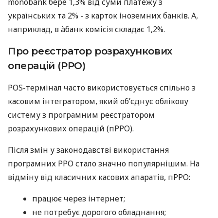
monobank бере 1,3% від суми платежу з
українських та 2% - з карток іноземних банків. А,
наприклад, в àбанк комісія складає 1,2%.
Про реєстратор розрахункових
операцій (РРО)
POS-термінал часто використовується спільно з
касовим інтегратором, який об’єднує облікову
систему з програмним реєстратором
розрахункових операцій (пРРО).
Після змін у законодавстві використання
програмних РРО стало значно популярнішим. На
відміну від класичних касових апаратів, пРРО:
працює через інтернет;
не потребує дорогого обладнання;