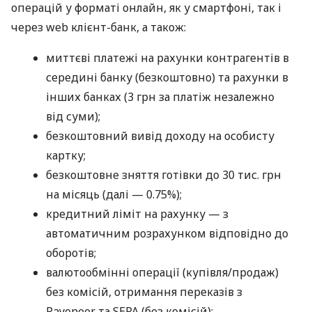
операцій у форматі онлайн, як у смартфоні, так і
через web клієнт-банк, а також:
миттєві платежі на рахунки контрагентів в
середині банку (безкоштовно) та рахунки в
інших банках (3 грн за платіж незалежно
від суми);
безкоштовний вивід доходу на особисту
картку;
безкоштовне зняття готівки до 30 тис. грн
на місяць (далі — 0.75%);
кредитний ліміт на рахунку — з
автоматичним розрахунком відповідно до
оборотів;
валютообмінні операції (купівля/продаж)
без комісій, отримання переказів з
Payoneer та SEPA (без комісій);