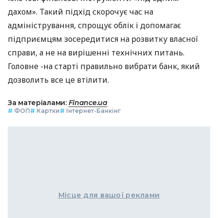
дахом». Такий підхід скорочує час на
адміністрування, спрощує облік і допомагає
підприємцям зосередитися на розвитку власної
справи, а не на вирішенні технічних питань.
Головне -на старті правильно вибрати банк, який
дозволить все це втілити.
За матеріалами:
Finance.ua
#
ФОП
#
Картки
#
Інтернет-Банкінг
Місце для вашої реклами