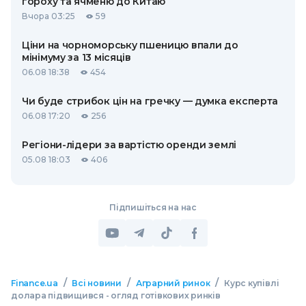
гороху та ячменю до Китаю
Вчора 03:25
59
Ціни на чорноморську пшеницю впали до
мінімуму за 13 місяців
06.08 18:38
454
Чи буде стрибок цін на гречку — думка експерта
06.08 17:20
256
Регіони-лідери за вартістю оренди землі
05.08 18:03
406
Підпишіться на нас
/
/
/
Finance.ua
Всі новини
Аграрний ринок
Курс купівлі
долара підвищився - огляд готівкових ринків