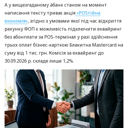
А у вищезгаданому àбанк станом на момент
написання тексту триває акція
«POSтійна
економія»
, згідно з умовами якої під час відкриття
рахунку ФОП є можливість підключити еквайринг
без абонплати за POS-термінал у разі здійснення
трьох оплат бізнес-карткою Блакитна Mastercard на
суму від 1 тис. грн. Комісія за еквайринг до
30.09.2026 р. складе лише 1,2%.