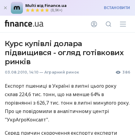
Multi від Finance.ua
ВСТАНОВИТИ
(8,9K+)
Курс купівлі долара
підвищився - огляд готівкових
ринків
03.08.2010, 14:10
—
Аграрний ринок
386
Експорт пшениці в Україні в липні цього року
склав 224,6 тис. тонн, що на менше 64% в
порівнянні з 626,7 тис. тонн в липні минулого року.
Про це повідомили в аналітичному центрі
"УкрАгроКонсалт".
Серед причин скорочення експорту експерти