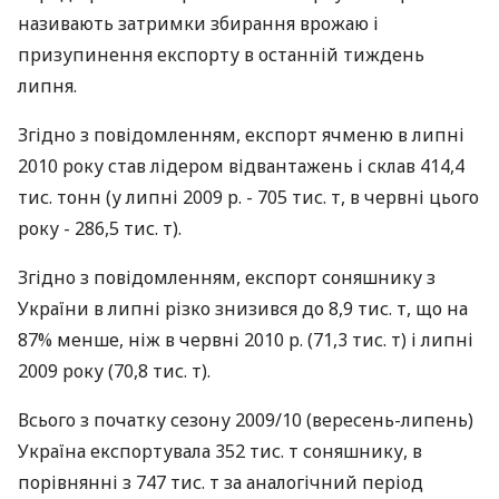
називають затримки збирання врожаю і
призупинення експорту в останній тиждень
липня.
Згідно з повідомленням, експорт ячменю в липні
2010 року став лідером відвантажень і склав 414,4
тис. тонн (у липні 2009 р. - 705 тис. т, в червні цього
року - 286,5 тис. т).
Згідно з повідомленням, експорт соняшнику з
України в липні різко знизився до 8,9 тис. т, що на
87% менше, ніж в червні 2010 р. (71,3 тис. т) і липні
2009 року (70,8 тис. т).
Всього з початку сезону 2009/10 (вересень-липень)
Україна експортувала 352 тис. т соняшнику, в
порівнянні з 747 тис. т за аналогічний період