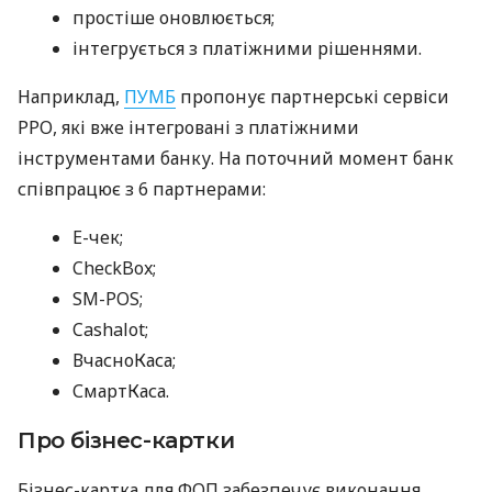
простіше оновлюється;
інтегрується з платіжними рішеннями.
Наприклад,
ПУМБ
пропонує партнерські сервіси
РРО, які вже інтегровані з платіжними
інструментами банку. На поточний момент банк
співпрацює з 6 партнерами:
E-чек;
CheckBox;
SM-POS;
Cashalot;
ВчасноКаса;
СмартКаса.
Про бізнес-картки
Бізнес-картка для ФОП забезпечує виконання