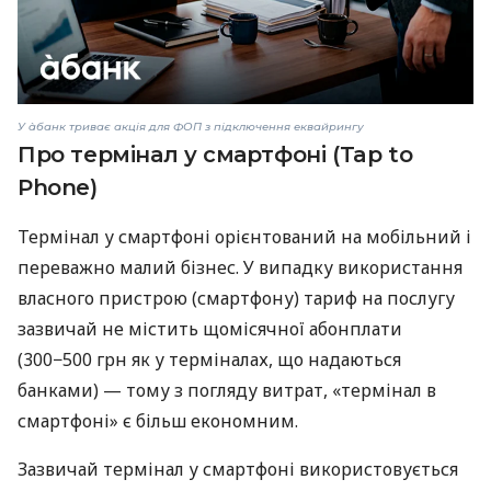
У àбанк триває акція для ФОП з підключення еквайрингу
Про термінал у смартфоні (Tap to
Phone)
Термінал у смартфоні орієнтований на мобільний і
переважно малий бізнес. У випадку використання
власного пристрою (смартфону) тариф на послугу
зазвичай не містить щомісячної абонплати
(300−500 грн як у терміналах, що надаються
банками) — тому з погляду витрат, «термінал в
смартфоні» є більш економним.
Зазвичай термінал у смартфоні використовується