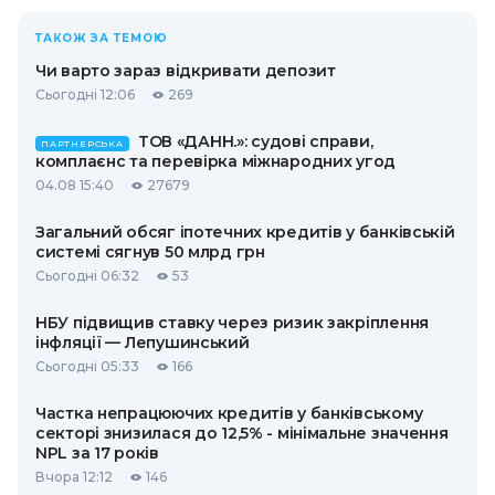
ТАКОЖ ЗА ТЕМОЮ
Чи варто зараз відкривати депозит
Сьогодні 12:06
269
ТОВ «ДАНН.»: судові справи,
ПАРТНЕРСЬКА
комплаєнс та перевірка міжнародних угод
04.08 15:40
27679
Загальний обсяг іпотечних кредитів у банківській
системі сягнув 50 млрд грн
Сьогодні 06:32
53
НБУ підвищив ставку через ризик закріплення
інфляції — Лепушинський
Сьогодні 05:33
166
Частка непрацюючих кредитів у банківському
секторі знизилася до 12,5% - мінімальне значення
NPL за 17 років
Вчора 12:12
146