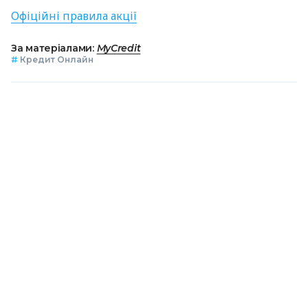
Офіційні правила акції
За матеріалами:
MyCredit
#
Кредит Онлайн
ПОДІЛИТИСЯ НОВИНОЮ
Коротко про головне за день в email
розсилці finance.ua
Ваш email
/
/
/
Finance.ua
Всі новини
Кредит&Депозит
Залиште
відгук про MyCredit та отримайте промокод на знижку 90%