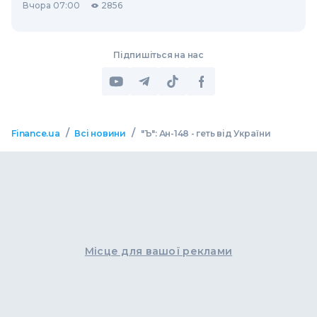
Вчора 07:00
2856
Підпишіться на нас
/
/
Finance.ua
Всі новини
"Ъ": Ан-148 - геть від України
Місце для вашої реклами