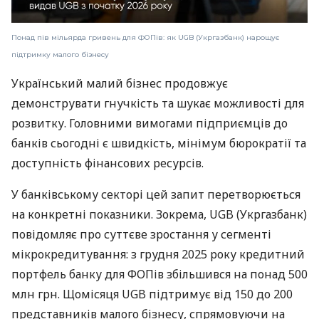
Понад пів мільярда гривень для ФОПів: як UGB (Укргазбанк) нарощує
підтримку малого бізнесу
Український малий бізнес продовжує
демонструвати гнучкість та шукає можливості для
розвитку. Головними вимогами підприємців до
банків сьогодні є швидкість, мінімум бюрократії та
доступність фінансових ресурсів.
У банківському секторі цей запит перетворюється
на конкретні показники. Зокрема, UGB (Укргазбанк)
повідомляє про суттєве зростання у сегменті
мікрокредитування: з грудня 2025 року кредитний
портфель банку для ФОПів збільшився на понад 500
млн грн. Щомісяця UGB підтримує від 150 до 200
представників малого бізнесу, спрямовуючи на