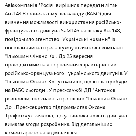
Авіакомпанія "Росія" вирішила передати літак
Ан-148 Воронезькому авіазаводу (ВАБО) для
вивчення можливості використання російсько-
французького двигуна SaM146 на літаку Ан-148,
повідомило агентство "Українські новини" із
посиланням на прес-службу лізингової компанії
"Ільюшин Фінанс Ко". До 25 вересня
проводитиметься порівняння характеристик
російсько-французького і українського двигунів. У
"Ільюшин Фінанс Ко" уточнили, що літак прибуде
на ВАБО сьогодні. У прес-службі ДП "Антонов"
розповіли, що знають про плани "Ільюшин Фінанс
До". Прес-секретар підприємства Оксана
Трофимчук заявила, що установка нового двигуна
вимагає згоди розробника. Від детальніших
коментарів вона відмовилася.