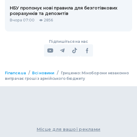
НБУ пропонує нові правила для безготівкових
розрахунків та депозитів
Вчора 07:00
2856
Підпишіться на нас
/
/
Finance.ua
Всі новини
Гриценко: Міноборони незаконно
витрачає гроші з армійського бюджету
Місце для вашої реклами