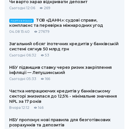
Чи варто зараз відкривати депозит
Сьогодні 12:06
269
ТОВ «ДАНН.»: судові справи,
ПАРТНЕРСЬКА
комплаєнс та перевірка міжнародних угод
04.08 15:40
27679
Загальний обсяг іпотечних кредитів у банківській
системі сягнув 50 млрд грн
Сьогодні 06:32
53
НБУ підвищив ставку через ризик закріплення
інфляції — Лепушинський
Сьогодні 05:33
166
Частка непрацюючих кредитів у банківському
секторі знизилася до 12,5% - мінімальне значення
NPL за 17 років
Вчора 12:12
146
НБУ пропонує нові правила для безготівкових
розрахунків та депозитів