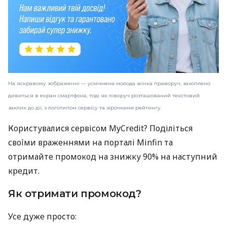
На яскравому зображенні — усміхнена молода жінка праворуч, захоплено
дивиться в екран смартфона, тоді як ліворуч розташований текстовий
заклик до дії, з логотипом сервісу та зірочками рейтингу.
Користувалися сервісом MyCredit? Поділіться
своїми враженнями на порталі Minfin та
отримайте промокод на знижку 90% на наступний
кредит.
Як отримати промокод?
Усе дуже просто: