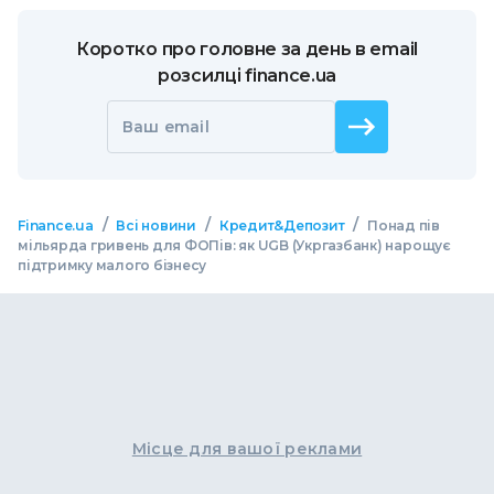
Коротко про головне за день в email
розсилці finance.ua
Ваш email
/
/
/
Finance.ua
Всі новини
Кредит&Депозит
Понад пів
мільярда гривень для ФОПів: як UGB (Укргазбанк) нарощує
підтримку малого бізнесу
Місце для вашої реклами