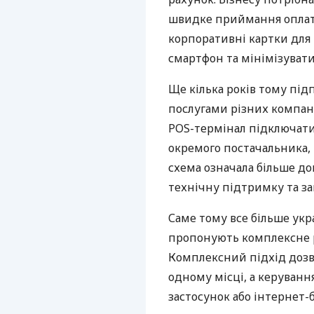
швидке приймання оплат,
корпоративні картки для 
смартфон та мінімізувати
Ще кілька років тому пі
послугами різних компані
POS-термінал підключати
окремого постачальника, 
схема означала більше дог
технічну підтримку та за
Саме тому все більше укр
пропонують комплексне р
Комплексний підхід дозв
одному місці, а керуван
застосунок або інтернет-б