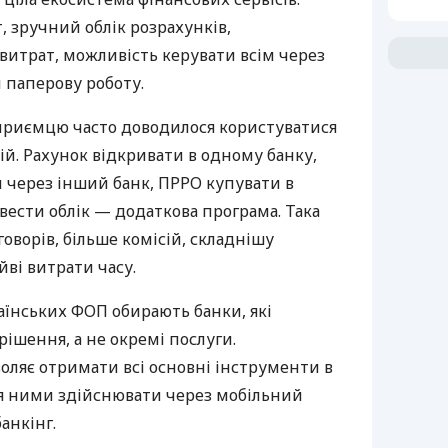
 зручний облік розрахунків,
витрат, можливість керувати всім через
 паперову роботу.
дприємцю часто доводилося користуватися
й. Рахунок відкривати в одному банку,
 через інший банк, ПРРО купувати в
вести облік — додаткова програма. Така
оворів, більше комісій, складнішу
йві витрати часу.
аїнських ФОП обирають банки, які
ішення, а не окремі послуги.
оляє отримати всі основні інструменти в
ня ними здійснювати через мобільний
анкінг.