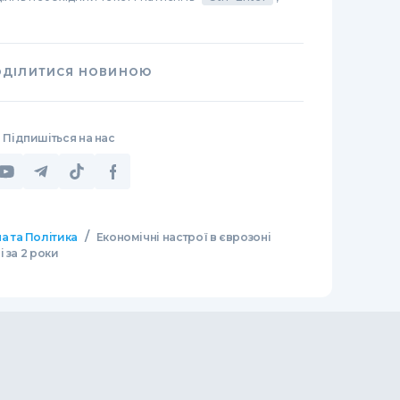
ОДІЛИТИСЯ НОВИНОЮ
Підпишіться на нас
/
а та Політика
Економічні настрої в єврозоні
 за 2 роки