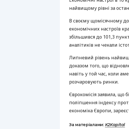
Економічні настрої в 16 
найвищому рівні за останн
В своєму щомісячному дос
економічних настроїв кра
збільшився до 101,3 пункт
аналітиків не чекали істо
Липневий рівень найвищий
доказом того, що відновл
навіть у той час, коли ам
розчаровують ринки.
Єврокомісія заявила, що 
поліпшення індексу протя
економіка Європи, зареєс
За матеріалами:
K2Kapital