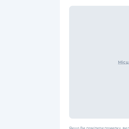
Місц
Якщо Ви помітили помилку, виді