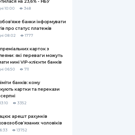
тилася на 23,6% - НБУ
ні 10:00
348
обов’яже банки інформувати
тів про статус платежів
ні 08:02
1777
 преміальних карток з
леями: які переваги можуть
ати нині VIP-клієнти банків
ні 06:50
711
ліміти банків: кому
кують картки та перекази
 серпні
13:10
3352
ацює арешт рахунків
ковозобов’язаних чоловіків
6:33
13752