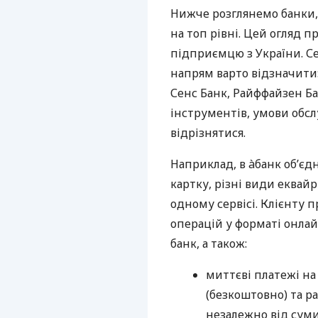
Нижче розглянемо банки,
на топ рівні. Цей огляд п
підприємцю з України. Се
напрям варто відзначити:
Сенс Банк, Райффайзен Ба
інструментів, умови обс
відрізнятися.
Наприклад, в àбанк об’єд
картку, різні види еквай
одному сервісі. Клієнту 
операцій у форматі онлайн
банк, а також:
миттєві платежі на
(безкоштовно) та ра
незалежно від суми