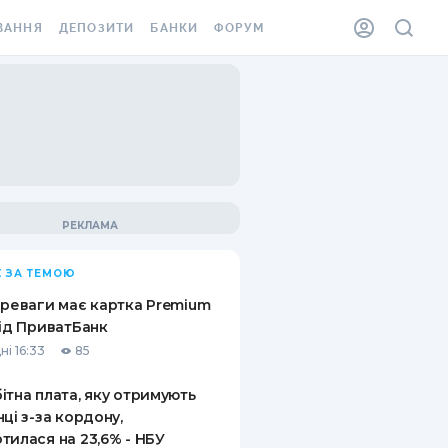
ВАННЯ
ДЕПОЗИТИ
БАНКИ
ФОРУМ
ІЛКА
ВСІ ДЕПОЗИТИ
ВСІ БАНКИ
АННЯ ЖИТЛА ВІД
ДЕПОЗИТИ В USD
ВІДГУКИ ПРО БАНКИ
 ШАХЕДІВ
ДЕПОЗИТИ В EUR
МІКРОФІНАНСОВІ
ХОВКА ЗА КОРДОН
ОРГАНІЗАЦІЇ
БОНУС ДО ДЕПОЗИТІВ
ВІДГУКИ ПРО МФО
УМОВИ АКЦІЇ
КАРТА
 ЗА ТЕМОЮ
ПИТАННЯ ТА ВІДПОВІДІ
ННА ВІНЬЄТКА
ереваги має картка Premium
ДЕПОЗИТНИЙ КАЛЬКУЛЯТОР
від ПриватБанк
 СПІВРОБІТНИКІВ
ні 16:33
85
ПУТІВНИКИ ПО
SSISTANCE
ЗАОЩАДЖЕННЯМ
ітна плата, яку отримують
нці з-за кордону,
АННЯ ВІД
тилася на 23,6% - НБУ
Х ВИПАДКІВ