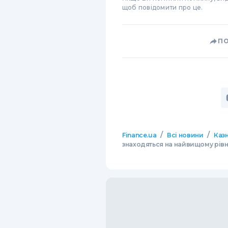
щоб повідомити про це.
П
/
/
Finance.ua
Всі новини
Казн
знаходяться на найвищому рівні