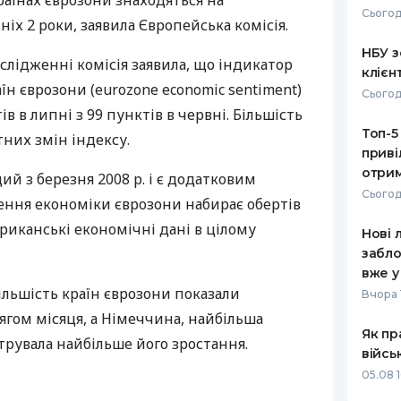
країнах єврозони знаходяться на
Сьогод
іх 2 роки, заявила Європейська комісія.
РЕЙТИНГ ДЕБЕТОВИХ
ПУТІВНИ
КАРТОК
СТРАХУ
НБУ з
лідженні комісія заявила, що індикатор
клієн
ЩОМІСЯЧНИЙ ОГЛЯД
ВСІ СТРА
їн єврозони (eurozone economic sentiment)
Сьогод
КЕШБЕКУ
ів в липні з 99 пунктів в червні. Більшість
СТРАХОВ
Топ-5
ПУТІВНИКИ ПО
тних змін індексу.
приві
БАНКІВСЬКИХ КАРТКАХ
ВІДГУКИ
КОМПАНІ
отрим
 з березня 2008 р. і є додатковим
Сьогод
ення економіки єврозони набирає обертів
ДОСТАВК
ериканські економічні дані в цілому
Нові 
КОНТАКТ
забло
вже у
більшість країн єврозони показали
Вчора 
гом місяця, а Німеччина, найбільша
Як пр
трувала найбільше його зростання.
війсь
05.08 1