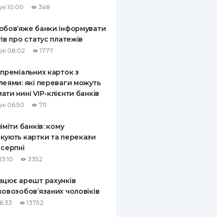
ні 10:00
348
КИ ПО
ВАННЮ
обов’яже банки інформувати
тів про статус платежів
ХОВІ ПОЛІСИ
ні 08:02
1777
І КОМПАНІЇ
 преміальних карток з
леями: які переваги можуть
 ПРО СТРАХОВІ
Ї
ати нині VIP-клієнти банків
ні 06:50
711
А І ОПЛАТА
ліміти банків: кому
И
кують картки та перекази
 серпні
13:10
3352
ацює арешт рахунків
ковозобов’язаних чоловіків
6:33
13752