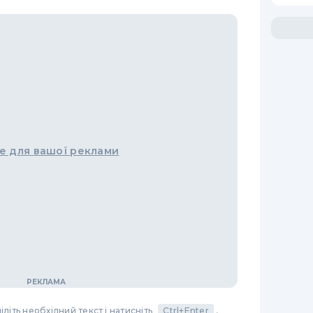
е для вашої реклами
літь необхідний текст і натисніть
Ctrl+Enter
,