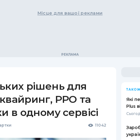
Місце для вашої реклами
ьких рішень для
ТАКОЖ
квайринг, РРО та
Які п
Plus 
ки в одному сервісі
Сьогод
Картки
11042
Зароб
украї