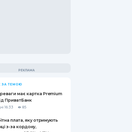
 ЗА ТЕМОЮ
ереваги має картка Premium
від ПриватБанк
ні 16:33
85
ітна плата, яку отримують
нці з-за кордону,