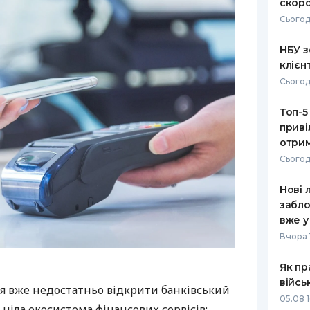
скоро
Сьогод
НБУ з
клієн
Сьогод
Топ-5
приві
отрим
Сьогод
Нові 
забло
вже у
Вчора 
Як пр
війсь
я вже недостатньо відкрити банківський
05.08 1
 ціла екосистема фінансових сервісів: