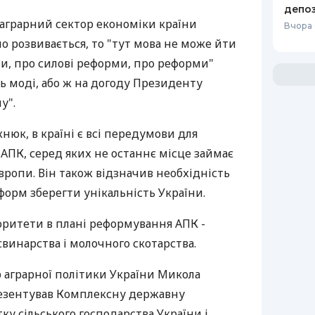
депоз
 аграрний сектор економіки країни
Вчора
 розвивається, то "тут мова не може йти
ни, про силові реформи, про реформи"
нь моді, або ж на догоду Президенту
у".
нюк, в країні є всі передумови для
АПК, серед яких не останнє місце займає
Європи. Він також відзначив необхідність
орм зберегти унікальність України.
оритети в плані реформування АПК -
винарства і молочного скотарства.
р аграрної політики України Микола
езентував Комплексну державну
ку сільського господарства України і