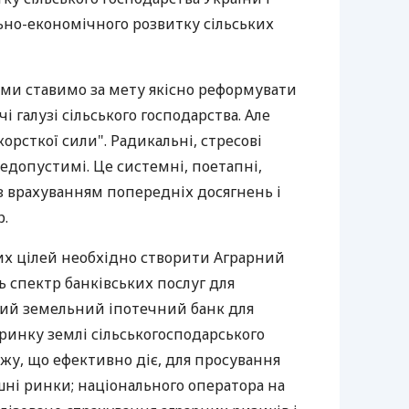
ьно-економічного розвитку сільських
 ми ставимо за мету якісно реформувати
 галузі сільського господарства. Але
орсткої сили". Радикальні, стресові
едопустимі. Це системні, поетапні,
з врахуванням попередніх досягнень і
р.
них цілей необхідно створити Аграрний
ь спектр банківських послуг для
ий земельний іпотечний банк для
ринку землі сільськогосподарського
жу, що ефективно діє, для просування
шні ринки; національного оператора на