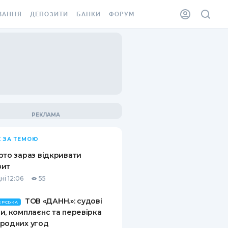
ВАННЯ
ДЕПОЗИТИ
БАНКИ
ФОРУМ
ІЛКА
ВСІ ДЕПОЗИТИ
ВСІ БАНКИ
АННЯ ЖИТЛА ВІД
ДЕПОЗИТИ В USD
ВІДГУКИ ПРО БАНКИ
 ШАХЕДІВ
ДЕПОЗИТИ В EUR
МІКРОФІНАНСОВІ
ХОВКА ЗА КОРДОН
ОРГАНІЗАЦІЇ
БОНУС ДО ДЕПОЗИТІВ
ВІДГУКИ ПРО МФО
УМОВИ АКЦІЇ
КАРТА
 ЗА ТЕМОЮ
ПИТАННЯ ТА ВІДПОВІДІ
ННА ВІНЬЄТКА
рто зараз відкривати
ДЕПОЗИТНИЙ КАЛЬКУЛЯТОР
зит
 СПІВРОБІТНИКІВ
ні 12:06
55
ПУТІВНИКИ ПО
SSISTANCE
ЗАОЩАДЖЕННЯМ
ТОВ «ДАНН.»: судові
ЕРСЬКА
и, комплаєнс та перевірка
АННЯ ВІД
родних угод
Х ВИПАДКІВ