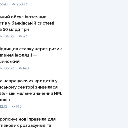
15:40
26933
КИ ПО
ВАННЮ
ьний обсяг іпотечних
тів у банківській системі
ХОВІ ПОЛІСИ
в 50 млрд грн
ні 06:32
47
І КОМПАНІЇ
ідвищив ставку через ризик
 ПРО СТРАХОВІ
Ї
плення інфляції —
шинський
А І ОПЛАТА
ні 05:33
140
И
а непрацюючих кредитів у
вському секторі знизилася
,5% - мінімальне значення NPL
років
12:12
143
ропонує нові правила для
тівкових розрахунків та