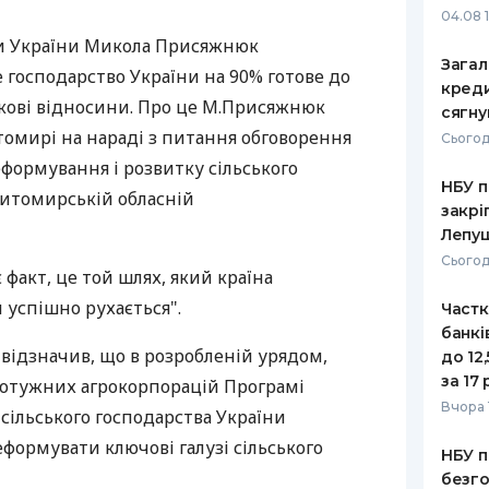
04.08 
РЕЙТИНГ ДЕБЕТОВИХ
ПУТІВНИ
ки України Микола Присяжнюк
КАРТОК
СТРАХУ
Загал
 господарство України на 90% готове до
креди
ЩОМІСЯЧНИЙ ОГЛЯД
ВСІ СТРА
кові відносини. Про це М.Присяжнюк
сягну
КЕШБЕКУ
томирі на нараді з питання обговорення
Сьогод
СТРАХОВ
формування і розвитку сільського
ПУТІВНИКИ ПО
НБУ п
БАНКІВСЬКИХ КАРТКАХ
ВІДГУКИ
Житомирській обласній
КОМПАНІ
закрі
Лепу
ДОСТАВК
Сьогод
є факт, це той шлях, який країна
КОНТАКТ
 успішно рухається".
Частк
банкі
ідзначив, що в розробленій урядом,
до 12
за 17 
отужних агрокорпорацій Програмі
Вчора 
сільського господарства України
еформувати ключові галузі сільського
НБУ п
безго