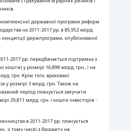
ілізоване страхування аграрних ризиків і
ників.
 комплексної державної програми реформ
одарства на 2011-2017 рр. в 85,952 млрд.
 в концепції держпрограми, опублікованої
.
2011-2017 рр. передбачається підтримка з
 кошти) у розмірі 16,898 млрд. грн., і на
лрд. грн. Крім того, враховані
в у розмірі 3 млрд. грн. Також на
вказаний період планується залучити
рі 29,811 млрд. грн. і кошти інвесторів -
линництва в 2011-2017 рр. планується
н., у тому числі з бюджету на