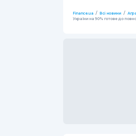
/
/
Finance.ua
Всі новини
Агр
України на 90% готове до повн