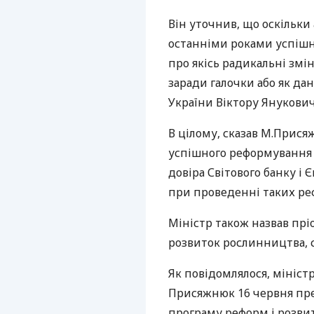
Він уточнив, що оскільки
останніми роками успішно
про якісь радикальні змі
заради галочки або як да
України Віктору Янукович
В цілому, сказав М.Присяж
успішного реформування 
довіра Світового банку і 
при проведенні таких реф
Міністр також назвав прі
розвиток рослинництва, с
Як повідомлялося, мініст
Присяжнюк 16 червня пр
програму реформ і розвит