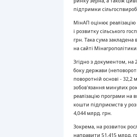
ринку зерна, а також цив
підтримки сільгоспвироб
МінАП оцінює реалізацію
і розвитку сільського госп
грн. Така сума закладена
на сайті Мінагрополітики
Згідно з документом, на 
боку держави (неповоротні
поворотній основі - 32,2 м
зобов'язання минулих рокі
реалізацію програми на 
кошти підприємств у розмі
4,044 млрд. грн.
Зокрема, на розвиток рос
направити 51,415 млрд. гр