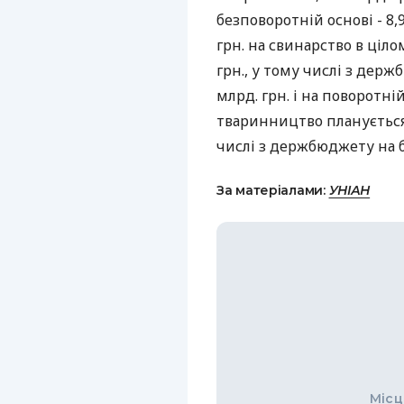
безповоротній основі - 8,9
грн. на свинарство в ціл
грн., у тому числі з держ
млрд. грн. і на поворотній
тваринництво планується 
числі з держбюджету на б
За матеріалами:
УНІАН
Місц