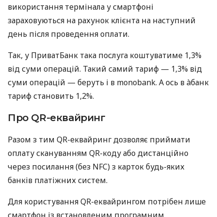
використання термінала у смартфоні
зараховуються на рахунок клієнта на наступний
день після проведення оплати.
Так, у ПриватБанк така послуга коштуватиме 1,3%
від суми операцій. Такий самий тариф — 1,3% від
суми операцій — беруть і в monobank. А ось в àбанк
тариф становить 1,2%.
Про QR-еквайринг
Разом з тим QR-еквайринг дозволяє приймати
оплату скануванням QR-коду або дистанційно
через посилання (без NFC) з карток будь-яких
банків платіжних систем.
Для користування QR-еквайрингом потрібен лише
смартфон із встановленим програмним