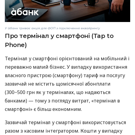
У àбанк триває акція для ФОП з підключення еквайрингу
Про термінал у смартфоні (Tap to
Phone)
Термінал у смартфоні орієнтований на мобільний і
переважно малий бізнес. У випадку використання
власного пристрою (смартфону) тариф на послугу
зазвичай не містить щомісячної абонплати
(300−500 грн як у терміналах, що надаються
банками) — тому з погляду витрат, «термінал в
смартфоні» є більш економним.
Зазвичай термінал у смартфоні використовується
разом з касовим інтегратором. Кошти у випадку