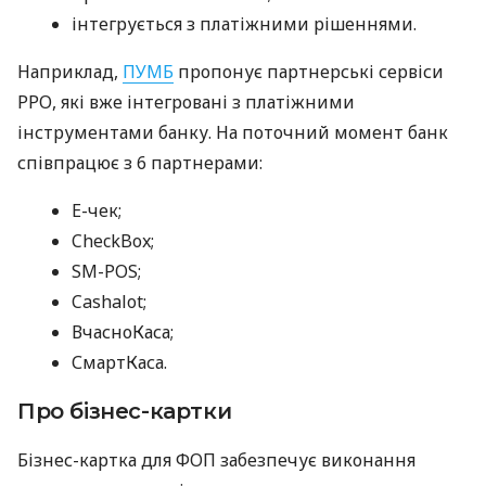
інтегрується з платіжними рішеннями.
Наприклад,
ПУМБ
пропонує партнерські сервіси
РРО, які вже інтегровані з платіжними
інструментами банку. На поточний момент банк
співпрацює з 6 партнерами:
E-чек;
CheckBox;
SM-POS;
Cashalot;
ВчасноКаса;
СмартКаса.
Про бізнес-картки
Бізнес-картка для ФОП забезпечує виконання