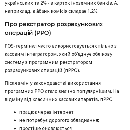
українських та 2% - з карток іноземних банків. А,
наприклад, в àбанк комісія складає 1,2%.
Про реєстратор розрахункових
операцій (РРО)
POS-термінал часто використовується спільно з
касовим інтегратором, який об’єднує облікову
систему з програмним реєстратором
розрахункових операцій (пРРО).
Після змін у законодавстві використання
програмних РРО стало значно популярнішим. На
відміну від класичних касових апаратів, пРРО:
працює через інтернет;
не потребує дорогого обладнання;
простіше оновлюється;