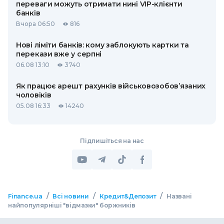
переваги можуть отримати нині VIP-клієнти
банків
Вчора 06:50
816
Нові ліміти банків: кому заблокують картки та
перекази вже у серпні
06.08 13:10
3740
Як працює арешт рахунків військовозобов’язаних
чоловіків
05.08 16:33
14240
Підпишіться на нас
/
/
/
Finance.ua
Всі новини
Кредит&Депозит
Названі
найпопулярніші "відмазки" боржників