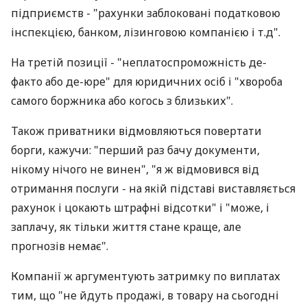
підприємств - "рахунки заблоковані податковою
інспекцією, банком, лізинговою компанією і т.д".
На третій позиції - "неплатоспроможність де-
факто або де-юре" для юридичних осіб і "хвороба
самого боржника або когось з близьких".
Також приватники відмовляються повертати
борги, кажучи: "перший раз бачу документи,
нікому нічого не винен", "я ж відмовився від
отримання послуги - на якій підставі виставляється
рахунок і цокають штрафні відсотки" і "може, і
заплачу, як тільки життя стане краще, але
прогнозів немає".
Компанії ж аргументують затримку по виплатах
тим, що "не йдуть продажі, в товару на сьогодні