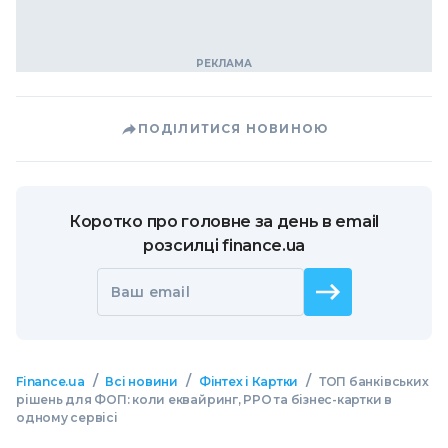
ПОДІЛИТИСЯ НОВИНОЮ
Коротко про головне за день в email
розсилці finance.ua
Ваш email
/
/
/
Finance.ua
Всі новини
Фінтех і Картки
ТОП банківських
рішень для ФОП: коли еквайринг, РРО та бізнес-картки в
одному сервісі