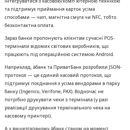
інтегруватися з касовою/комп'ютерною технікою
та підтримує приймання карток усіма
способами — чип, магнітна смуга чи NFC, тобто
безконтактна оплата.
Зараз банки пропонують клієнтам сучасні POS-
термінали відомих світових виробників, що
працюють під операційною системою Android.
Наприклад, àбанк та ПриватБанк розробили JSON-
протокол — це єдиний касовий протокол, що
підтримує поєднання з усіма вендорами в парку
банку (Ingenico, Verifone, PAX). Водночас не
потрібно друкувати чеки з термінала (у разі
реалізації друкування термінального чека на
касовому принтері).
А у вищезгаданому àбанк станом на момент