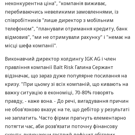
неконкурентна ціна", "компанія виживає,
перебиваючись невеликими замовленнями, із
співробітників "лише директор з мобільним
телефоном", "планували отримання кредиту, банк
відмовив", "ми не отримували рахунку" і "немає на
місці шефа компанії".
Виконавчий директор холдингу IGK AG і член
правління компанії Balt Risk Галина Сержант
відзначає, що зараз дуже популярне посилання на
кризу. "При цьому зі всіх компаній, що кивають на
важку ситуацію в економіці, 70-80% говорять
правду, - каже вона. - До речі, вигадування причин
не обов'язково вказує на те, що дебітор у результаті
не заплатить. Часто фірми прагнуть елементарно
потягти час, аби розв’язати поточну фінансову
скруту, включаючи гострий дефіцит обігових