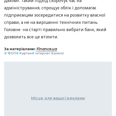
дахом». Такий підхід скорочує час на
адміністрування, спрощує облік і допомагає
підприємцям зосередитися на розвитку власної
справи, а не на вирішенні технічних питань.
Головне -на старті правильно вибрати банк, який
дозволить все це втілити.
За матеріалами:
Finance.ua
#
ФОП
#
Картки
#
Інтернет-Банкінг
Місце для вашої реклами