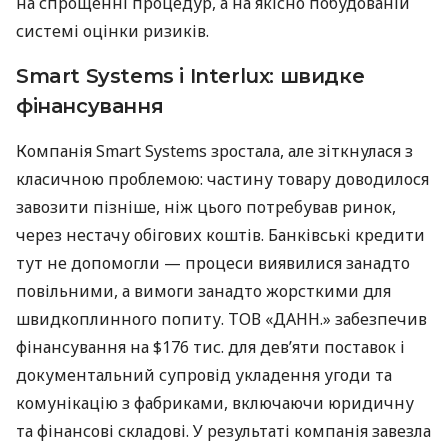
на спрощенні процедур, а на якісно побудованій
системі оцінки ризиків.
Smart Systems і Interlux: швидке
фінансування
Компанія Smart Systems зростала, але зіткнулася з
класичною проблемою: частину товару доводилося
завозити пізніше, ніж цього потребував ринок,
через нестачу обігових коштів. Банківські кредити
тут не допомогли — процеси виявилися занадто
повільними, а вимоги занадто жорсткими для
швидкоплинного попиту. ТОВ «ДАНН.» забезпечив
фінансування на $176 тис. для дев’яти поставок і
документальний супровід укладення угоди та
комунікацію з фабриками, включаючи юридичну
та фінансові складові. У результаті компанія завезла