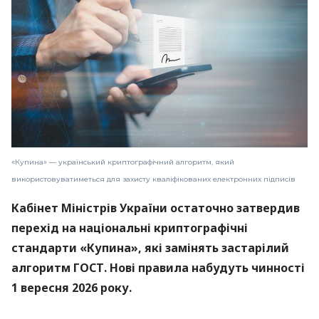
«Купина» — український криптографічний алгоритм, який
використовуватиметься для захисту кваліфікованих електронних підписів
Кабінет Міністрів України остаточно затвердив
перехід на національні криптографічні
стандарти «Купина», які замінять застарілий
алгоритм ГОСТ. Нові правила набудуть чинності
1 вересня 2026 року.
Про це
повідомили
в Міністерстві цифрової