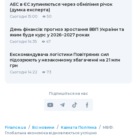
АЕС в ЄС зупиняються через обміління річок
(думка експерта)
Сьогодні 15:00
50
День фінансів: прогноз зростання ВВП України та
яким буде курс у 2026−2027 роках
Сьогодні 14:35
47
Екскомандувача логістики Повітряних сил
підозрюють у незаконному збагаченні на 21 млн
грн
Сьогодні 14:22
73
Підпишіться на нас
/
/
/
Finance.ua
Всі новини
Казна та Політика
МВФ:
Глобальна економіка відновлюється успішно