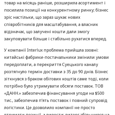
товар на місяць раніше, розширила асортимент і
посилила позиції на конкурентному ринку; бізнес
зріс настільки, що зараз шукає нових
співробітників для масштабування, а власник
відзначає, що залучені кошти дали змогу
закуповувати більше і стабільно рухатися вперед.
У компанії Interlux проблема прийшла ззовні:
китайські фабрики-постачальники змінили умови
передоплати, а перекриття Суецького каналу
розтягнуло термін доставки з 35 до 90 днів. Бізнес
зіткнувся з браком обігових коштів саме тоді, коли
потрібно було утримувати обсяги поставок. ТОВ
«ДАНН.» забезпечив фінансування угоди на $500
тис., забезпечив п’ять поставок і повний супровід
логістики. Це дозволило компанії не просто
втримати позиції, а вирости: виторг збільшився на