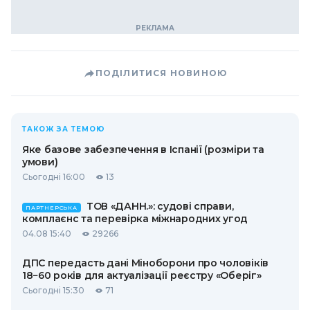
ПОДІЛИТИСЯ НОВИНОЮ
ТАКОЖ ЗА ТЕМОЮ
Яке базове забезпечення в Іспанії (розміри та
умови)
Сьогодні 16:00
13
ТОВ «ДАНН.»: судові справи,
ПАРТНЕРСЬКА
комплаєнс та перевірка міжнародних угод
04.08 15:40
29266
ДПС передасть дані Міноборони про чоловіків
18−60 років для актуалізації реєстру «Оберіг»
Сьогодні 15:30
71