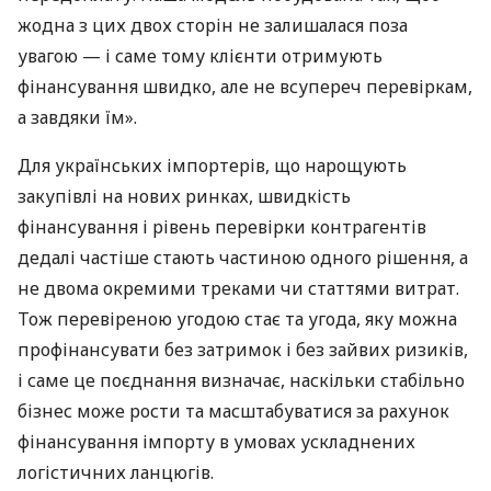
жодна з цих двох сторін не залишалася поза
увагою — і саме тому клієнти отримують
фінансування швидко, але не всупереч перевіркам,
а завдяки їм».
Для українських імпортерів, що нарощують
закупівлі на нових ринках, швидкість
фінансування і рівень перевірки контрагентів
дедалі частіше стають частиною одного рішення, а
не двома окремими треками чи статтями витрат.
Тож перевіреною угодою стає та угода, яку можна
профінансувати без затримок і без зайвих ризиків,
і саме це поєднання визначає, наскільки стабільно
бізнес може рости та масштабуватися за рахунок
фінансування імпорту в умовах ускладнених
логістичних ланцюгів.