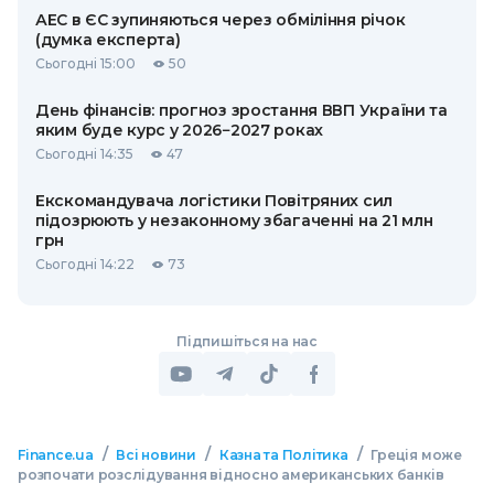
АЕС в ЄС зупиняються через обміління річок
(думка експерта)
Сьогодні 15:00
50
День фінансів: прогноз зростання ВВП України та
яким буде курс у 2026−2027 роках
Сьогодні 14:35
47
Екскомандувача логістики Повітряних сил
підозрюють у незаконному збагаченні на 21 млн
грн
Сьогодні 14:22
73
Підпишіться на нас
/
/
/
Finance.ua
Всі новини
Казна та Політика
Греція може
розпочати розслідування відносно американських банків