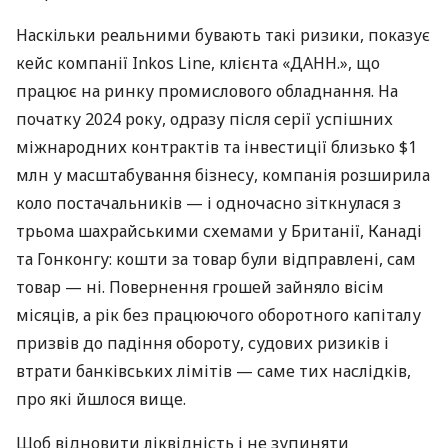
Наскільки реальними бувають такі ризики, показує
кейс компанії Inkos Line, клієнта «ДАНН.», що
працює на ринку промислового обладнання. На
початку 2024 року, одразу після серії успішних
міжнародних контрактів та інвестиції близько $1
млн у масштабування бізнесу, компанія розширила
коло постачальників — і одночасно зіткнулася з
трьома шахрайськими схемами у Британії, Канаді
та Гонконгу: кошти за товар були відправлені, сам
товар — ні. Повернення грошей зайняло вісім
місяців, а рік без працюючого оборотного капіталу
призвів до падіння обороту, судових ризиків і
втрати банківських лімітів — саме тих наслідків,
про які йшлося вище.
Щоб відновити ліквідність і не зупиняти