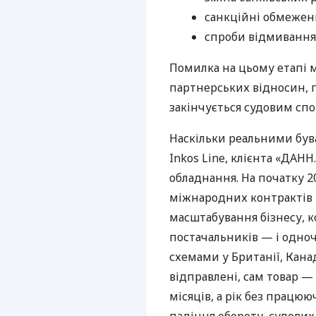
санкційні обмежен
спроби відмивання 
Помилка на цьому етапі 
партнерських відносин, п
закінчується судовим спо
Наскільки реальними бува
Inkos Line, клієнта «ДАН
обладнання. На початку 20
міжнародних контрактів т
масштабування бізнесу, 
постачальників — і одно
схемами у Британії, Канад
відправлені, сам товар —
місяців, а рік без працюю