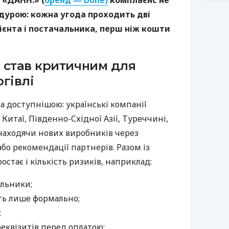
 «ДАНН.» (
бренд — Done)
комплаєнс не
дурою: кожна угода проходить дві
ієнта і постачальника, перш ніж кошти
 став критичним для
гівлі
а доступнішою: українські компанії
Китаї, Південно-Східної Азії, Туреччині,
 знаходячи нових виробників через
бо рекомендації партнерів. Разом із
тає і кількість ризиків, наприклад:
альники;
ть лише формально;
;
реквізитів перед оплатою;