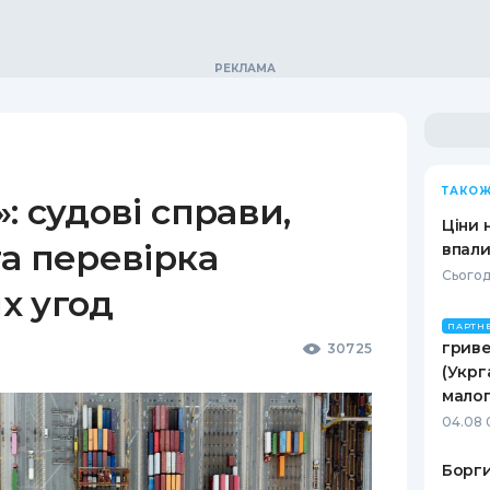
ТАКОЖ
: судові справи,
Ціни 
а перевірка
впали
Сьогод
х угод
ПАРТН
гриве
30725
(Укрг
малог
04.08 
Борги