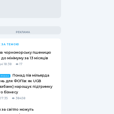
 ЗА ТЕМОЮ
на чорноморську пшеницю
 до мінімуму за 13 місяців
ні 18:38
17
Понад пів мільярда
ЕРСЬКА
нь для ФОПів: як UGB
азбанк) нарощує підтримку
о бізнесу
07:35
38458
 за світло можуть