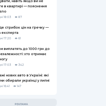
увати, навіть якщо ви не
е в квартирі — пояснення
asno
ні 18:03
87
де стрибок цін на гречку —
 експерта
ні 17:20
61
м виплатять до 1000 грн до
езалежності: хто отримає
могу
ні 17:03
342
жі нових авто в Україні: які
ни обирали українці у липні
і 16:41
147