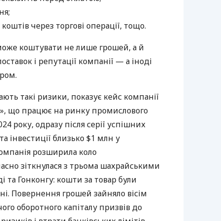
ня;
коштів через торгові операції, тощо.
може коштувати не лише грошей, а й
оставок і репутації компанії — а іноді
ром.
ють такі ризики, показує кейс компанії
Н.», що працює на ринку промислового
24 року, одразу після серії успішних
а інвестиції близько $1 млн у
компанія розширила коло
часно зіткнулася з трьома шахрайськими
і та Гонконгу: кошти за товар були
 ні. Повернення грошей зайняло вісім
чого оборотного капіталу призвів до