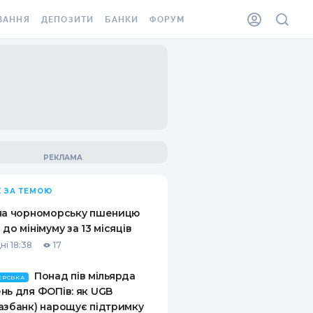
ВАННЯ
ДЕПОЗИТИ
БАНКИ
ФОРУМ
ІЛКА
ВСІ ДЕПОЗИТИ
ВСІ БАНКИ
АННЯ ЖИТЛА ВІД
ДЕПОЗИТИ В USD
ВІДГУКИ ПРО БАНКИ
 ШАХЕДІВ
ДЕПОЗИТИ В EUR
МІКРОФІНАНСОВІ
ХОВКА ЗА КОРДОН
ОРГАНІЗАЦІЇ
БОНУС ДО ДЕПОЗИТІВ
ВІДГУКИ ПРО МФО
УМОВИ АКЦІЇ
КАРТА
 ЗА ТЕМОЮ
ПИТАННЯ ТА ВІДПОВІДІ
ННА ВІНЬЄТКА
на чорноморську пшеницю
ДЕПОЗИТНИЙ КАЛЬКУЛЯТОР
 до мінімуму за 13 місяців
 СПІВРОБІТНИКІВ
ні 18:38
17
ПУТІВНИКИ ПО
SSISTANCE
ЗАОЩАДЖЕННЯМ
Понад пів мільярда
ЕРСЬКА
нь для ФОПів: як UGB
АННЯ ВІД
азбанк) нарощує підтримку
Х ВИПАДКІВ