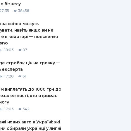
о бізнесу
КИ ПО
07:35
38458
ВАННЮ
 за світло можуть
ХОВІ ПОЛІСИ
увати, навіть якщо ви не
е в квартирі — пояснення
І КОМПАНІЇ
asno
 ПРО СТРАХОВІ
ні 18:03
87
Ї
де стрибок цін на гречку —
А І ОПЛАТА
 експерта
ні 17:20
61
И
м виплатять до 1000 грн до
езалежності: хто отримає
могу
ні 17:03
342
жі нових авто в Україні: які
ни обирали українці у липні