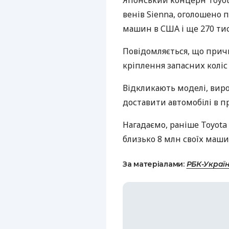
Японський концерн Toyota
венів Sienna, оголошено 
машин в США і ще 270 тис.
Повідомляється, що прич
кріплення запасних коліс
Відкликають моделі, вироб
доставити автомобілі в п
Нагадаємо, раніше Toyota
близько 8 млн своїх маши
За матеріалами:
РБК-Украї