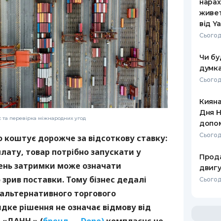
нарах
живет
від Y
Сьогод
Чи бу
думка
Сьогод
Кияна
Дня Н
с та перевірка міжнародних угод
допо
Сьогод
о коштує дорожче за відсоткову ставку:
лату, товар потрібно запускати у
Прода
день затримки може означати
двигу
зрив поставки. Тому бізнес дедалі
Сьогодн
 альтернативного торгового
дке рішення не означає відмову від