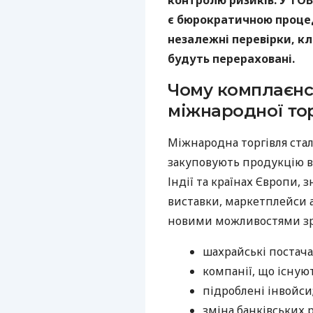
контролю ризиків. У ТОВ
є бюрократичною проце
незалежні перевірки, кл
будуть перераховані.
Чому комплаєнс
міжнародної тор
Міжнародна торгівля стал
закуповують продукцію в 
Індії та країнах Європи,
виставки, маркетплейси а
новими можливостями зрос
шахрайські постач
компанії, що існую
підроблені інвойси
зміна банківських 