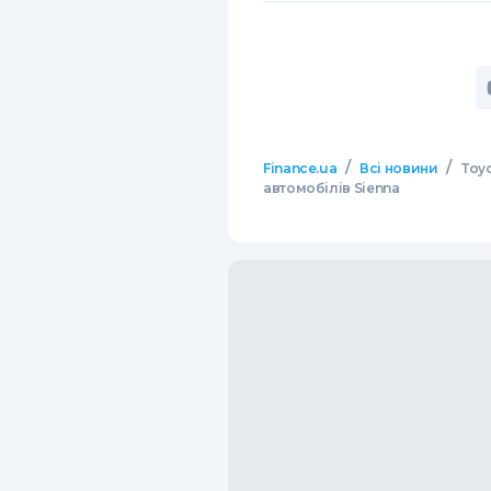
/
/
Finance.ua
Всі новини
Toyo
автомобілів Sienna