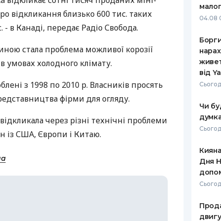
 відкликає сотні тисяч проданих міні-
малог
про відкликання близько 600 тис. таких
РЕЙТИНГ ДЕБЕТОВИХ
ПУТІВНИ
04.08 
КАРТОК
СТРАХУ
 - в Канаді, передає Радіо Свобода.
Борги
ЩОМІСЯЧНИЙ ОГЛЯД
ВСІ СТРА
иною стала проблема можливої корозії
нарах
КЕШБЕКУ
живет
 в умовах холодного клімату.
СТРАХОВ
від Y
ПУТІВНИКИ ПО
лені з 1998 по 2010 р. Власників просять
БАНКІВСЬКИХ КАРТКАХ
ВІДГУКИ
Сьогод
КОМПАНІ
редставництва фірми для огляду.
Чи бу
ДОСТАВК
думка
 відкликала через різні технічні проблеми
Сьогод
н із США, Європи і Китаю.
КОНТАКТ
Кияна
на
Дня Н
допо
Сьогод
Прода
двигу