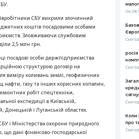
БУ.
малог
РЕЙТИНГ ДЕБЕТОВИХ
ПУТІВНИ
04.08 
КАРТОК
СТРАХУ
співробітники СБУ викрили злочинний
Базов
юджетних коштів посадовими особами
ЩОМІСЯЧНИЙ ОГЛЯД
ВСІ СТРА
Європ
приємств. Зловживаючи службовим
КЕШБЕКУ
Сьогод
СТРАХОВ
іли 2,5 млн грн.
ПУТІВНИКИ ПО
росія
БАНКІВСЬКИХ КАРТКАХ
ВІДГУКИ
оці посадові особи держпідприємства
КОМПАНІ
компл
ерційною структурою договір на
Сьогод
ДОСТАВК
ля виміру коливань землі, геофизичних
Загал
 нафти, газу та інших корисних копалин,
КОНТАКТ
креди
ремонтних робіт спецтехніки,
сягну
альної експедиції в Київській,
Сьогод
й, Донецькій і Луганській областях.
Коли 
про т
 СБУ і Міністерства охорони природного
Сьогод
о, що дані фінансово-господарської