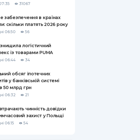
07:35
31067
е забезпечення в країнах
и: скільки платять 2026 року
ні 06:50
56
 знищила логістичний
екс із товарами PUMA
ні 06:44
34
ьний обсяг іпотечних
тів у банківській системі
в 50 млрд грн
ні 06:32
21
втрачають чинність довідки
имчасовий захист у Польщі
ні 06:15
54