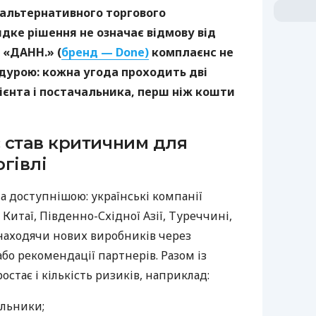
 альтернативного торгового
дке рішення не означає відмову від
 «ДАНН.» (
бренд — Done)
комплаєнс не
дурою: кожна угода проходить дві
ієнта і постачальника, перш ніж кошти
 став критичним для
гівлі
а доступнішою: українські компанії
Китаї, Південно-Східної Азії, Туреччині,
 знаходячи нових виробників через
бо рекомендації партнерів. Разом із
тає і кількість ризиків, наприклад:
альники;