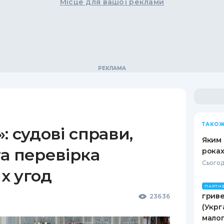
Місце для вашої реклами
ТАКОЖ
: судові справи,
Яким 
а перевірка
роках
Сьогод
х угод
ПАРТН
гриве
23636
(Укрг
малог