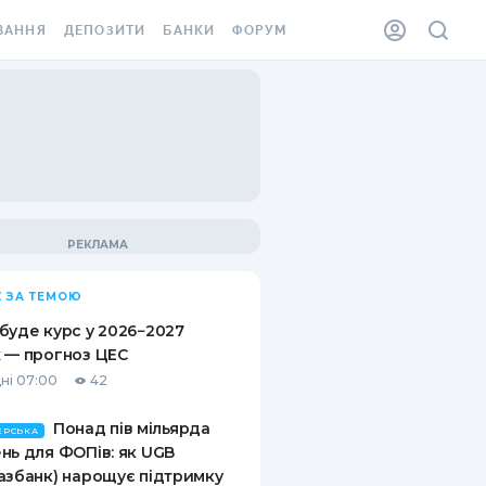
ВАННЯ
ДЕПОЗИТИ
БАНКИ
ФОРУМ
ІЛКА
ВСІ ДЕПОЗИТИ
ВСІ БАНКИ
АННЯ ЖИТЛА ВІД
ДЕПОЗИТИ В USD
ВІДГУКИ ПРО БАНКИ
 ШАХЕДІВ
ДЕПОЗИТИ В EUR
МІКРОФІНАНСОВІ
ХОВКА ЗА КОРДОН
ОРГАНІЗАЦІЇ
БОНУС ДО ДЕПОЗИТІВ
ВІДГУКИ ПРО МФО
УМОВИ АКЦІЇ
КАРТА
 ЗА ТЕМОЮ
ПИТАННЯ ТА ВІДПОВІДІ
ННА ВІНЬЄТКА
буде курс у 2026−2027
ДЕПОЗИТНИЙ КАЛЬКУЛЯТОР
 — прогноз ЦЕС
 СПІВРОБІТНИКІВ
ні 07:00
42
ПУТІВНИКИ ПО
SSISTANCE
ЗАОЩАДЖЕННЯМ
Понад пів мільярда
ЕРСЬКА
нь для ФОПів: як UGB
АННЯ ВІД
азбанк) нарощує підтримку
Х ВИПАДКІВ