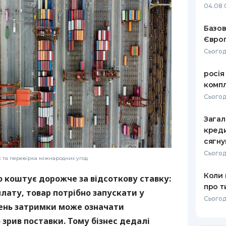
04.08 
Базов
Європ
Сьогод
росія
компл
Сьогод
Загал
креди
сягну
Сьогод
с та перевірка міжнародних угод
Коли 
о коштує дорожче за відсоткову ставку:
про т
лату, товар потрібно запускати у
Сьогод
день затримки може означати
зрив поставки. Тому бізнес дедалі