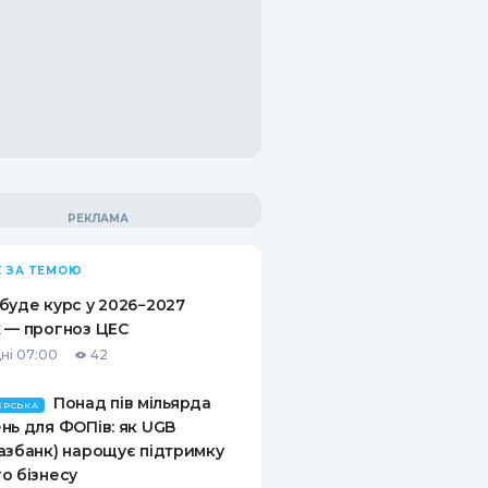
 ЗА ТЕМОЮ
буде курс у 2026−2027
 — прогноз ЦЕС
ні 07:00
42
Понад пів мільярда
ЕРСЬКА
нь для ФОПів: як UGB
азбанк) нарощує підтримку
о бізнесу