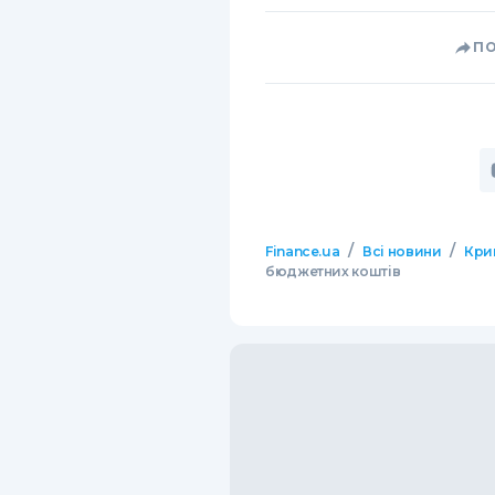
П
/
/
Finance.ua
Всі новини
Кри
бюджетних коштів