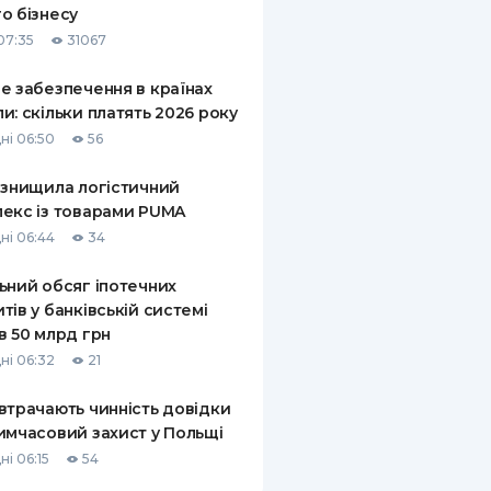
о бізнесу
КИ ПО
07:35
31067
ВАННЮ
е забезпечення в країнах
ХОВІ ПОЛІСИ
и: скільки платять 2026 року
ні 06:50
56
І КОМПАНІЇ
 знищила логістичний
 ПРО СТРАХОВІ
Ї
екс із товарами PUMA
ні 06:44
34
А І ОПЛАТА
ьний обсяг іпотечних
И
тів у банківській системі
в 50 млрд грн
ні 06:32
21
втрачають чинність довідки
имчасовий захист у Польщі
ні 06:15
54