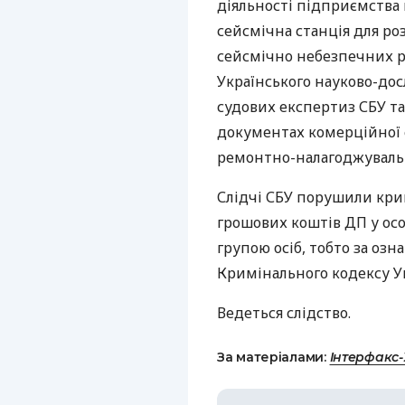
діяльності підприємства 
сейсмічна станція для ро
сейсмічно небезпечних ра
Українського науково-дос
судових експертиз СБУ та
документах комерційної 
ремонтно-налагоджувальн
Слідчі СБУ порушили кри
грошових коштів ДП у ос
групою осіб, тобто за озн
Кримінального кодексу У
Ведеться слідство.
За матеріалами:
Інтерфакс