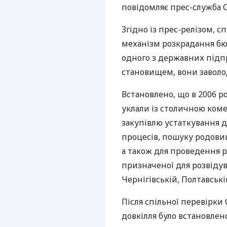
повідомляє прес-служба С
Згідно із прес-релізом, 
механізм розкрадання б
одного з державних під
становищем, вони заволод
Встановлено, що в 2006 р
уклали із столичною ком
закупівлю устаткування д
процесів, пошуку родовищ
а також для проведення 
призначеної для розвідув
Чернігівській, Полтавські
Після спільної перевірки
довкілля було встановлен