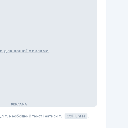
е для вашої реклами
літь необхідний текст і натисніть
Ctrl+Enter
,