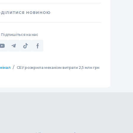
ОДІЛИТИСЯ НОВИНОЮ
Підпишіться на нас
/
мінал
СБУ розкрила механізм витрати 2,5 млн грн