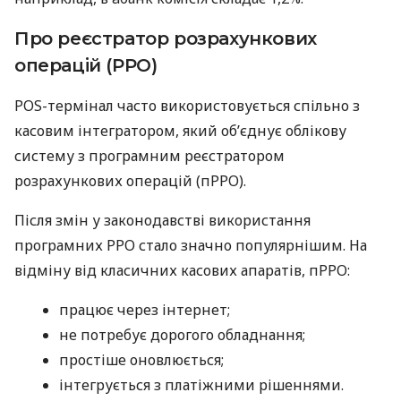
Про реєстратор розрахункових
операцій (РРО)
POS-термінал часто використовується спільно з
касовим інтегратором, який об’єднує облікову
систему з програмним реєстратором
розрахункових операцій (пРРО).
Після змін у законодавстві використання
програмних РРО стало значно популярнішим. На
відміну від класичних касових апаратів, пРРО:
працює через інтернет;
не потребує дорогого обладнання;
простіше оновлюється;
інтегрується з платіжними рішеннями.