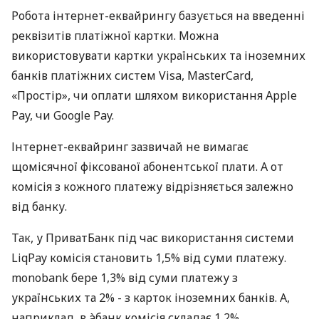
Робота інтернет-еквайрингу базується на введенні
реквізитів платіжної картки. Можна
використовувати картки українських та іноземних
банків платіжних систем Visa, MasterCard,
«Простір», чи оплати шляхом використання Apple
Pay, чи Google Pay.
Інтернет-еквайринг зазвичай не вимагає
щомісячної фіксованої абонентської плати. А от
комісія з кожного платежу відрізняється залежно
від банку.
Так, у ПриватБанк під час використання системи
LiqPay комісія становить 1,5% від суми платежу.
monobank бере 1,3% від суми платежу з
українських та 2% - з карток іноземних банків. А,
наприклад, в àбанк комісія складає 1,2%.