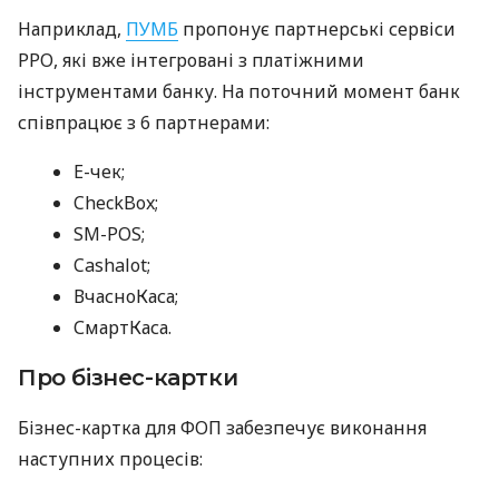
Наприклад,
ПУМБ
пропонує партнерські сервіси
РРО, які вже інтегровані з платіжними
інструментами банку. На поточний момент банк
співпрацює з 6 партнерами:
E-чек;
CheckBox;
SM-POS;
Cashalot;
ВчасноКаса;
СмартКаса.
Про бізнес-картки
Бізнес-картка для ФОП забезпечує виконання
наступних процесів: