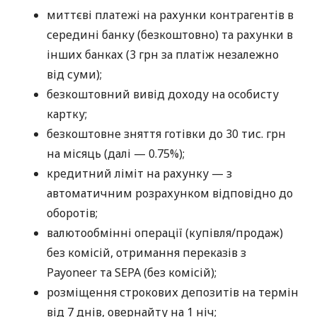
миттєві платежі на рахунки контрагентів в
середині банку (безкоштовно) та рахунки в
інших банках (3 грн за платіж незалежно
від суми);
безкоштовний вивід доходу на особисту
картку;
безкоштовне зняття готівки до 30 тис. грн
на місяць (далі — 0.75%);
кредитний ліміт на рахунку — з
автоматичним розрахунком відповідно до
оборотів;
валютообмінні операції (купівля/продаж)
без комісій, отримання переказів з
Payoneer та SEPA (без комісій);
розміщення строкових депозитів на термін
від 7 днів, овернайту на 1 ніч;