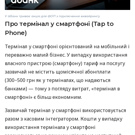
У àбанк триває акція для ФОП з підключення еквайрингу
Про термінал у смартфоні (Tap to
Phone)
Термінал у смартфоні орієнтований на мобільний і
переважно малий бізнес. У випадку використання
власного пристрою (смартфону) тариф на послугу
зазвичай не містить щомісячної абонплати
(300−500 грн як у терміналах, що надаються
банками) — тому з погляду витрат, «термінал в
смартфоні» є більш економним.
Зазвичай термінал у смартфоні використовується
разом з касовим інтегратором. Кошти у випадку
використання термінала у смартфоні