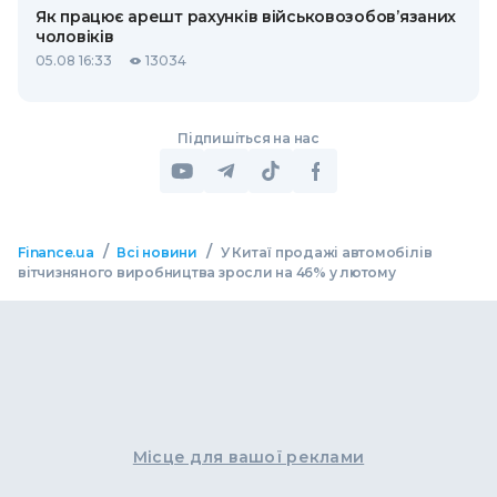
Як працює арешт рахунків військовозобов’язаних
чоловіків
05.08 16:33
13034
Підпишіться на нас
/
/
Finance.ua
Всі новини
У Китаї продажі автомобілів
вітчизняного виробництва зросли на 46% у лютому
Місце для вашої реклами