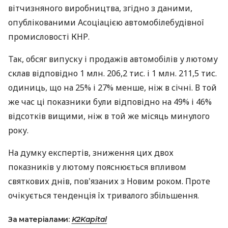
вітчизняного виробництва, згідно з даними,
опублікованими Асоціацією автомобілебудівної
промисловості КНР.
Так, обсяг випуску і продажів автомобілів у лютому
склав відповідно 1 млн. 206,2 тис. і 1 млн. 211,5 тис.
одиниць, що на 25% і 27% менше, ніж в січні. В той
же час ці показники були відповідно на 49% і 46%
відсотків вищими, ніж в той же місяць минулого
року.
На думку експертів, зниження цих двох
показників у лютому пояснюється впливом
святкових днів, пов'язаних з Новим роком. Проте
очікується тенденція їх тривалого збільшення.
За матеріалами:
K2Kapital