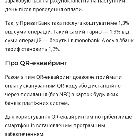
зараховуються на рахунок клієнта на наступний
день після проведення оплати.
Так, у ПриватБанк така послуга коштуватиме 1,3%
від суми операцій. Такий самий тариф — 1,3% від
суми операцій — беруть і в monobank. А ось в àбанк
тариф становить 1,2%.
Про QR-еквайринг
Разом з тим QR-еквайринг дозволяє приймати
оплату скануванням QR-коду або дистанційно
через посилання (без NFC) з карток будь-яких
банків платіжних систем.
Для користування QR-еквайрингом потрібен лише
смартфон із встановленим програмним
забезпеченням.