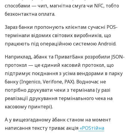
способами — чип, магнітна смуга чи NFC, тобто
безконтактна оплата.
Зараз банки пропонують клієнтам сучасні POS-
термінали відомих світових виробників, що
працюють під операційною системою Android.
Наприклад, àбанк та ПриватБанк розробили JSON-
протокол — це єдиний касовий протокол, що
підтримує поєднання з усіма вендорами в парку
банку (Ingenico, Verifone, PAX). Водночас не
потрібно друкувати чеки з термінала (у разі
реалізації друкування термінального чека на
касовому принтері).
А у вищезгаданому àбанк станом на момент
написання тексту триває акція
«POSтійна