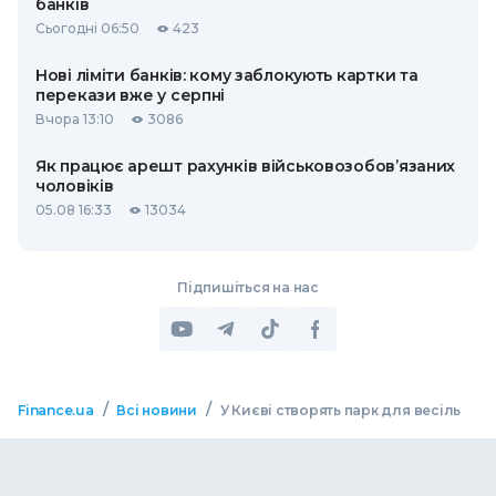
банків
Сьогодні 06:50
423
Нові ліміти банків: кому заблокують картки та
перекази вже у серпні
Вчора 13:10
3086
Як працює арешт рахунків військовозобов’язаних
чоловіків
05.08 16:33
13034
Підпишіться на нас
/
/
Finance.ua
Всі новини
У Києві створять парк для весіль