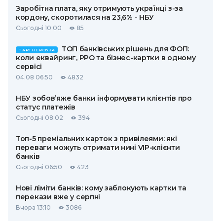
Заробітна плата, яку отримують українці з-за
кордону, скоротилася на 23,6% - НБУ
Сьогодні 10:00
85
ТОП банківських рішень для ФОП:
ПАРТНЕРСЬКА
коли еквайринг, РРО та бізнес-картки в одному
сервісі
04.08 06:50
4832
НБУ зобов’яже банки інформувати клієнтів про
статус платежів
Сьогодні 08:02
394
Топ-5 преміальних карток з привілеями: які
переваги можуть отримати нині VIP-клієнти
банків
Сьогодні 06:50
423
Нові ліміти банків: кому заблокують картки та
перекази вже у серпні
Вчора 13:10
3086