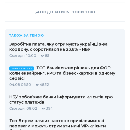
ПОДІЛИТИСЯ НОВИНОЮ
ТАКОЖ ЗА ТЕМОЮ
Заробітна плата, яку отримують українці з-за
кордону, скоротилася на 23,6% - НБУ
Сьогодні 10:00
85
ТОП банківських рішень для ФОП:
ПАРТНЕРСЬКА
коли еквайринг, РРО та бізнес-картки в одному
сервісі
04.08 06:50
4832
НБУ зобов’яже банки інформувати клієнтів про
статус платежів
Сьогодні 08:02
394
Топ-5 преміальних карток з привілеями: які
переваги можуть отримати нині VIP-клієнти