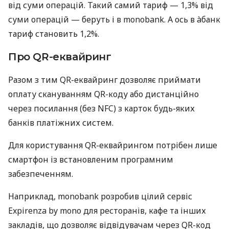
від суми операцій. Такий самий тариф — 1,3% від
суми операцій — беруть і в monobank. А ось в àбанк
тариф становить 1,2%.
Про QR-еквайринг
Разом з тим QR-еквайринг дозволяє приймати
оплату скануванням QR-коду або дистанційно
через посилання (без NFC) з карток будь-яких
банків платіжних систем.
Для користування QR-еквайрингом потрібен лише
смартфон із встановленим програмним
забезпеченням.
Наприклад, monobank розробив цілий сервіс
Expirenza by mono для ресторанів, кафе та інших
закладів, що дозволяє відвідувачам через QR-код