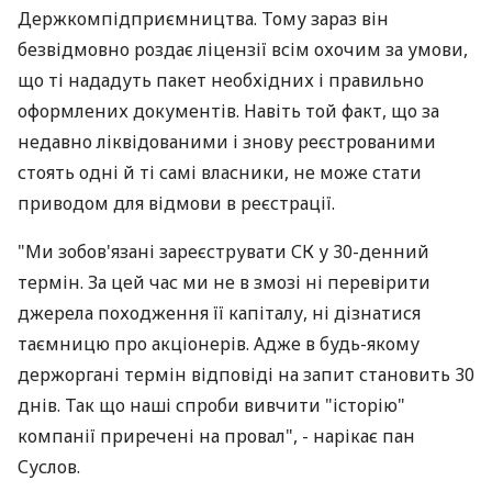
Держкомпідприємництва. Тому зараз він
безвідмовно роздає ліцензії всім охочим за умови,
що ті нададуть пакет необхідних і правильно
оформлених документів. Навіть той факт, що за
недавно ліквідованими і знову реєстрованими
стоять одні й ті самі власники, не може стати
приводом для відмови в реєстрації.
"Ми зобов'язані зареєструвати СК у 30-денний
термін. За цей час ми не в змозі ні перевірити
джерела походження її капіталу, ні дізнатися
таємницю про акціонерів. Адже в будь-якому
держоргані термін відповіді на запит становить 30
днів. Так що наші спроби вивчити "історію"
компанії приречені на провал", - нарікає пан
Суслов.