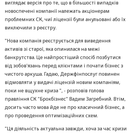
виглядає версія про те, що в більшості випадків
новоспечені компанії належать акціонерам
проблемних СК, чиї ліцензії були анульовані або їх
виключили з реєстру.
"Нова компанія реєструється для виведення
активів зі старої, яка опинилася на межі
банкрутства. Це найпростіший спосіб позбутися
від зобов'язань перед клієнтами і почати бізнес з
чистого аркуша. Гадаю, Держфінпослуг повинен
відмовляти у видачі ліцензій новим компаніям,
поки не вщухне криза ", - розповів голова
правління СК "Брокбізнес" Вадим Загребний. Втім,
досить часто мова йде не про класичний бізнес, а
про проведення оптимізаційних схем.
"Ця діяльність актуальна завжди, хоча за час кризи