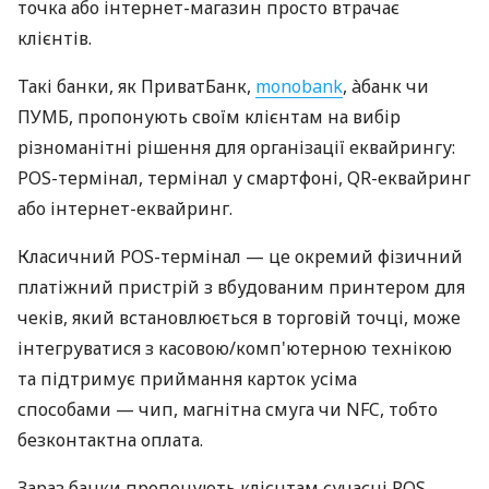
точка або інтернет-магазин просто втрачає
клієнтів.
Такі банки, як ПриватБанк,
monobank
, àбанк чи
ПУМБ, пропонують своїм клієнтам на вибір
різноманітні рішення для організації еквайрингу:
POS-термінал, термінал у смартфоні, QR-еквайринг
або інтернет-еквайринг.
Класичний POS-термінал — це окремий фізичний
платіжний пристрій з вбудованим принтером для
чеків, який встановлюється в торговій точці, може
інтегруватися з касовою/комп'ютерною технікою
та підтримує приймання карток усіма
способами — чип, магнітна смуга чи NFC, тобто
безконтактна оплата.
Зараз банки пропонують клієнтам сучасні POS-