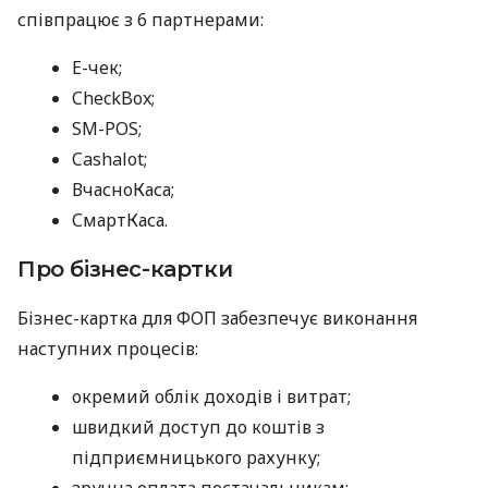
співпрацює з 6 партнерами:
E-чек;
CheckBox;
SM-POS;
Cashalot;
ВчасноКаса;
СмартКаса.
Про бізнес-картки
Бізнес-картка для ФОП забезпечує виконання
наступних процесів:
окремий облік доходів і витрат;
швидкий доступ до коштів з
підприємницького рахунку;
зручна оплата постачальникам;