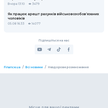
Вчора 13:10
3479
Як працює арешт рахунків військовозобов’язаних
чоловіків
05.08 16:33
14077
Підпишіться на нас
/
/
Finance.ua
Всі новини
Нездорове розмноження
Місце для вашої реклами