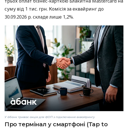
трьох оплат бізнес-карткою Блакитна Mastercard на
суму від 1 тис. грн. Комісія за еквайринг до
30.09.2026 р. складе лише 1,2%.
У àбанк триває акція для ФОП з підключення еквайрингу
Про термінал у смартфоні (Tap to