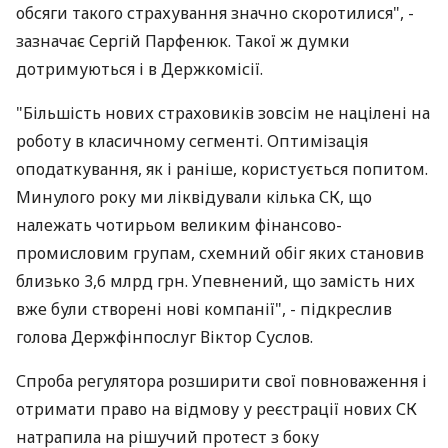
обсяги такого страхування значно скоротилися", -
зазначає Сергій Парфенюк. Такої ж думки
дотримуються і в Держкомісії.
"Більшість нових страховиків зовсім не націлені на
роботу в класичному сегменті. Оптимізація
оподаткування, як і раніше, користується попитом.
Минулого року ми ліквідували кілька СК, що
належать чотирьом великим фінансово-
промисловим групам, схемний обіг яких становив
близько 3,6 млрд грн. Упевнений, що замість них
вже були створені нові компанії", - підкреслив
голова Держфінпослуг Віктор Суслов.
Спроба регулятора розширити свої повноваження і
отримати право на відмову у реєстрації нових СК
натрапила на рішучий протест з боку