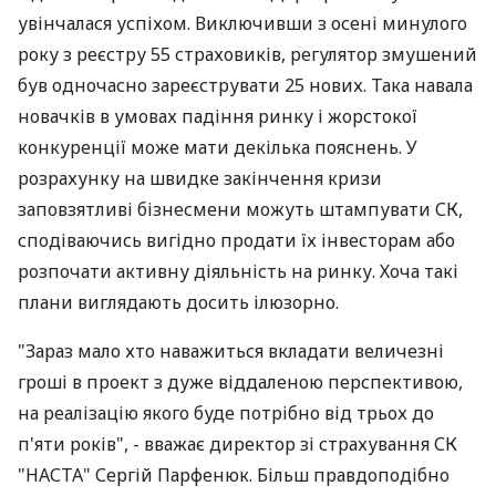
увінчалася успіхом. Виключивши з осені минулого
року з реєстру 55 страховиків, регулятор змушений
був одночасно зареєструвати 25 нових. Така навала
новачків в умовах падіння ринку і жорстокої
конкуренції може мати декілька пояснень. У
розрахунку на швидке закінчення кризи
заповзятливі бізнесмени можуть штампувати СК,
сподіваючись вигідно продати їх інвесторам або
розпочати активну діяльність на ринку. Хоча такі
плани виглядають досить ілюзорно.
"Зараз мало хто наважиться вкладати величезні
гроші в проект з дуже віддаленою перспективою,
на реалізацію якого буде потрібно від трьох до
п'яти років", - вважає директор зі страхування СК
"НАСТА" Сергій Парфенюк. Більш правдоподібно