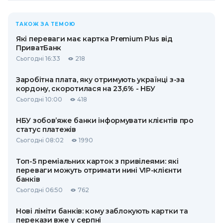
ТАКОЖ ЗА ТЕМОЮ
Які переваги має картка Premium Plus від
ПриватБанк
Сьогодні 16:33
218
Заробітна плата, яку отримують українці з-за
кордону, скоротилася на 23,6% - НБУ
Сьогодні 10:00
418
НБУ зобов’яже банки інформувати клієнтів про
статус платежів
Сьогодні 08:02
1990
Топ-5 преміальних карток з привілеями: які
переваги можуть отримати нині VIP-клієнти
банків
Сьогодні 06:50
762
Нові ліміти банків: кому заблокують картки та
перекази вже у серпні