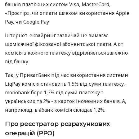
банків платіжних систем Visa, MasterCard,
«Простір», чи оплати шляхом використання Apple
Pay, чи Google Pay.
Інтернет-еквайринг зазвичай не вимагає
щомісячної фіксованої абонентської плати. А от
комісія з кожного платежу відрізняється залежно
від банку.
Так, у ПриватБанк під час використання системи
LiqPay комісія становить 1,5% від суми платежу.
monobank бере 1,3% від суми платежу з
українських та 2% - з карток іноземних банків. А,
наприклад, в àбанк комісія складає 1,2%.
Про реєстратор розрахункових
операцій (РРО)