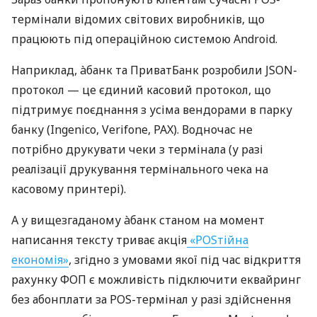
термінали відомих світових виробників, що
працюють під операційною системою Android.
Наприклад, àбанк та ПриватБанк розробили JSON-
протокол — це єдиний касовий протокол, що
підтримує поєднання з усіма вендорами в парку
банку (Ingenico, Verifone, PAX). Водночас не
потрібно друкувати чеки з термінала (у разі
реалізації друкування термінального чека на
касовому принтері).
А у вищезгаданому àбанк станом на момент
написання тексту триває акція
«POSтійна
економія»
, згідно з умовами якої під час відкриття
рахунку ФОП є можливість підключити еквайринг
без абонплати за POS-термінал у разі здійснення