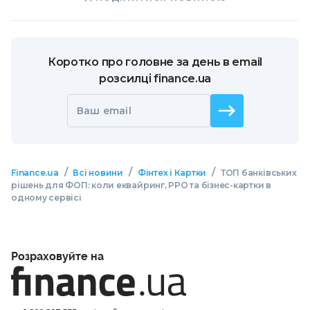
Коротко про головне за день в email
розсилці finance.ua
Ваш email
/
/
/
Finance.ua
Всі новини
Фінтех і Картки
ТОП банківських
рішень для ФОП: коли еквайринг, РРО та бізнес-картки в
одному сервісі
Розраховуйте на