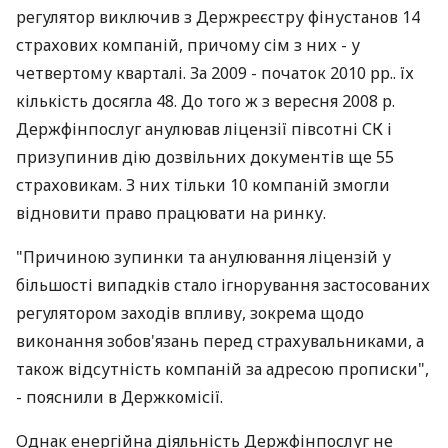
регулятор виключив з Держреєстру фінустанов 14
страхових компаній, причому сім з них - у
четвертому кварталі. За 2009 - початок 2010 рр.. їх
кількість досягла 48. До того ж з вересня 2008 р.
Держфінпослуг анулював ліцензії півсотні СК і
призупинив дію дозвільних документів ще 55
страховикам. З них тільки 10 компаній змогли
відновити право працювати на ринку.
"Причиною зупинки та анулювання ліцензій у
більшості випадків стало ігнорування застосованих
регулятором заходів впливу, зокрема щодо
виконання зобов'язань перед страхувальниками, а
також відсутність компаній за адресою прописки",
- пояснили в Держкомісії.
Однак енергійна діяльність Держфінпослуг не