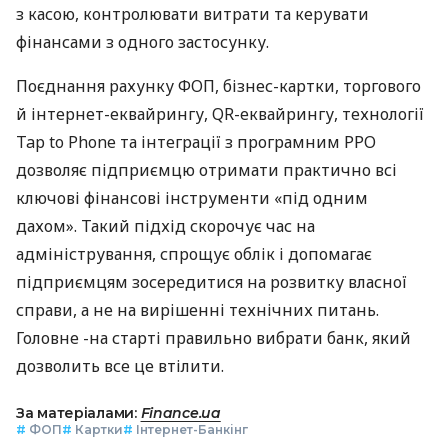
з касою, контролювати витрати та керувати
фінансами з одного застосунку.
Поєднання рахунку ФОП, бізнес-картки, торгового
й інтернет-еквайрингу, QR-еквайрингу, технології
Tap to Phone та інтеграції з програмним РРО
дозволяє підприємцю отримати практично всі
ключові фінансові інструменти «під одним
дахом». Такий підхід скорочує час на
адміністрування, спрощує облік і допомагає
підприємцям зосередитися на розвитку власної
справи, а не на вирішенні технічних питань.
Головне -на старті правильно вибрати банк, який
дозволить все це втілити.
За матеріалами:
Finance.ua
#
ФОП
#
Картки
#
Інтернет-Банкінг