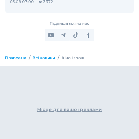
05.08 07:00
3372
Підпишіться на нас
/
/
Finance.ua
Всі новини
Кіно і гроші
Місце для вашої реклами