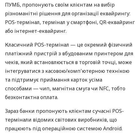
ПУМБ, пропонують своїм клієнтам на вибір
різноманітні рішення для організації еквайрингу:
POS-термінал, термінал у смартфоні, QR-еквайринг
або інтернет-еквайринг.
Класичний POS-термінал — це окремий фізичний
платіжний пристрій з вбудованим принтером для
чеків, який встановлюється в торговій точці, може
інтегруватися з касовою/комп'ютерною технікою
та підтримує приймання карток усіма
способами — чип, магнітна смуга чи NFC, тобто
безконтактна оплата.
Зараз банки пропонують клієнтам сучасні POS-
термінали відомих світових виробників, що
працюють під операційною системою Android.