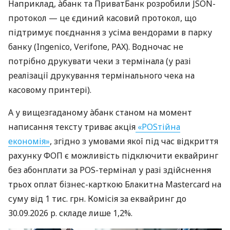
Наприклад, àбанк та ПриватБанк розробили JSON-
протокол — це єдиний касовий протокол, що
підтримує поєднання з усіма вендорами в парку
банку (Ingenico, Verifone, PAX). Водночас не
потрібно друкувати чеки з термінала (у разі
реалізації друкування термінального чека на
касовому принтері).
А у вищезгаданому àбанк станом на момент
написання тексту триває акція
«POSтійна
економія»
, згідно з умовами якої під час відкриття
рахунку ФОП є можливість підключити еквайринг
без абонплати за POS-термінал у разі здійснення
трьох оплат бізнес-карткою Блакитна Mastercard на
суму від 1 тис. грн. Комісія за еквайринг до
30.09.2026 р. складе лише 1,2%.