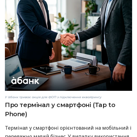
У àбанк триває акція для ФОП з підключення еквайрингу
Про термінал у смартфоні (Tap to
Phone)
Термінал у смартфоні орієнтований на мобільний і
переважно малий бізнес. У випадку використання