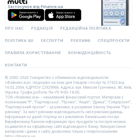
Застосунок від Finance.ua
ПРО НАС
РЕДАКЦІЯ
РЕДАКЦІЙНА ПОЛІТИКА
ПОЛІТИКА ШІ
ЕКСПЕРТИ
РЕКЛАМА
СПЕЦПРОЄКТИ
ПРАВИЛА КОРИСТУВАННЯ
КОНФІДЕНЦІЙНІСТЬ
КОНТАКТИ
© 2000–2026 Товариство з обмеженою відповідальністю
«Файненс.юа», свідоцтво на знак для товарів і послуг № 37423 від
16.02.2004, ЄДРПОУ 22929966. Адреса: вул. Миколи Грінченка, 4В, Київ,
Україна. Графік роботи: Пн–Пт 9:00–18:00.
ТОВ «Файненс.юа» – незалежний фінансовий портал. Матеріали з
позначками “Р”, “Партнерська”, “Промо”, “Акція”, “Думка”, “Спецпроєкт”,
“Партнерський проєкт” – це реклама, в розумінні Закону України “Про
рекламу”. За зміст реклами відповідальність несе рекламодавець.
Інформація на даній сторінці не є рекламою банківських послуг.
Верифіковану банком інформацію про продукти та послуги можна
подивитися на офіційному сайті відповідного банку. Використання
матеріалів і даних з сайту дозволено тільки з гіперпосиланням
https://finance.ua.