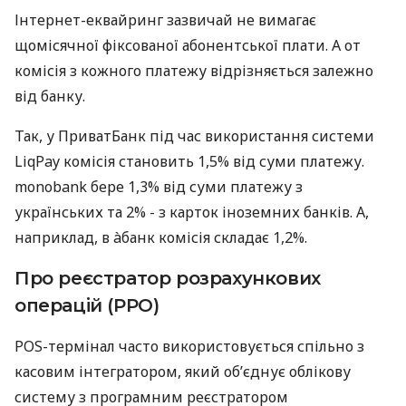
Інтернет-еквайринг зазвичай не вимагає
щомісячної фіксованої абонентської плати. А от
комісія з кожного платежу відрізняється залежно
від банку.
Так, у ПриватБанк під час використання системи
LiqPay комісія становить 1,5% від суми платежу.
monobank бере 1,3% від суми платежу з
українських та 2% - з карток іноземних банків. А,
наприклад, в àбанк комісія складає 1,2%.
Про реєстратор розрахункових
операцій (РРО)
POS-термінал часто використовується спільно з
касовим інтегратором, який об’єднує облікову
систему з програмним реєстратором