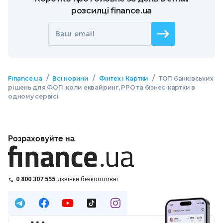
розсилці finance.ua
Ваш email
/
/
/
Finance.ua
Всі новини
Фінтех і Картки
ТОП банківських
рішень для ФОП: коли еквайринг, РРО та бізнес-картки в
одному сервісі
Розраховуйте на
0 800 307 555
дзвінки безкоштовні