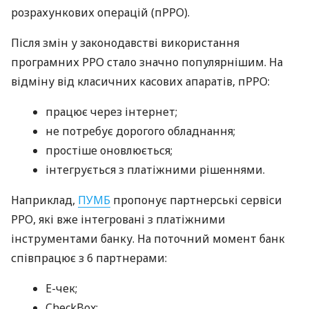
розрахункових операцій (пРРО).
Після змін у законодавстві використання
програмних РРО стало значно популярнішим. На
відміну від класичних касових апаратів, пРРО:
працює через інтернет;
не потребує дорогого обладнання;
простіше оновлюється;
інтегрується з платіжними рішеннями.
Наприклад,
ПУМБ
пропонує партнерські сервіси
РРО, які вже інтегровані з платіжними
інструментами банку. На поточний момент банк
співпрацює з 6 партнерами:
E-чек;
CheckBox;