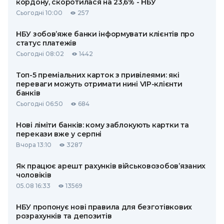
кордону, скоротилася на 23,6% - НБУ
Сьогодні 10:00
257
НБУ зобов’яже банки інформувати клієнтів про
статус платежів
Сьогодні 08:02
1442
Топ-5 преміальних карток з привілеями: які
переваги можуть отримати нині VIP-клієнти
банків
Сьогодні 06:50
684
Нові ліміти банків: кому заблокують картки та
перекази вже у серпні
Вчора 13:10
3287
Як працює арешт рахунків військовозобов’язаних
чоловіків
05.08 16:33
13569
НБУ пропонує нові правила для безготівкових
розрахунків та депозитів